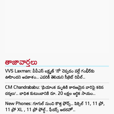
తాజావార్తలు
VVS Laxman: వీవీఎస్ లక్ష్మణ్ ‘నో’ చెప్పడం వల్లే గంభీర్‌కు
ఊహించని అవకాశం.. ఎవరికీ తెలియని సీక్రెట్ రివీల్..
CM Chandrababu: ‘ప్రియాంక మృతికి కారణమైన వారిపై కఠిన
చర్యలు’.. బాధిత కుటుంబానికి రూ. 20 లక్షల ఆర్థిక సాయం..
New Phones: గూగుల్ నుంచి కొత్త ఫోన్స్.. పిక్సెల్ 11, 11 ప్రో,
11 ప్రో XL , 11 ప్రో ఫోల్డ్.. ఫీచర్స్ అదరహో..