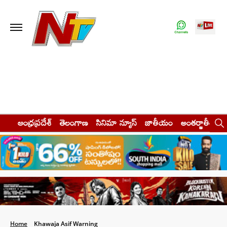
ఆంధ్రప్రదేశ్
తెలంగాణ
సినిమా న్యూస్
జాతీయం
అంతర్జాతీయం
Home
Khawaja Asif Warning