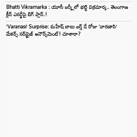
Bhatti Vikramarka : యూసీ బర్క్లీలో భట్టి విక్రమార్క.. తెలంగాణ
క్లీన్ ఎనర్జీపై బిగ్ ప్లాన్.!
‘Varanasi’ Surprise: మహేష్ బాబు బర్త్ డే రోజు ‘వారణాసి’
మేకర్స్ సర్‌ప్రైజ్ అనౌన్స్‌మెంట్! చూశారా?