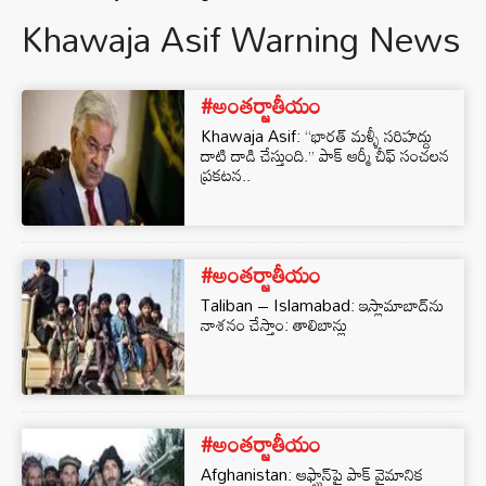
Khawaja Asif Warning News
#అంతర్జాతీయం
Khawaja Asif: “భారత్ మళ్ళీ సరిహద్దు
దాటి దాడి చేస్తుంది.” పాక్ ఆర్మీ చీఫ్ సంచలన
ప్రకటన..
#అంతర్జాతీయం
Taliban – Islamabad: ఇస్లామాబాద్‌ను
నాశనం చేస్తాం: తాలిబాన్లు
#అంతర్జాతీయం
Afghanistan: ఆఫ్ఘాన్‌పై పాక్ వైమానిక