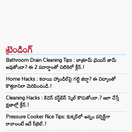
ట్రెండింగ్‌
Bathroom Drain Cleaning Tips : బాత్రూమ్ డ్రెయిన్ జామ్
అవుతోందా? ఈ 2 పదార్థాలతో చిటికెలో క్లీన్.!
Home Hacks : కడాయి హ్యాండిల్‌పై గట్టి జిడ్డా? ఈ చిట్కాలతో
కొత్తదానిలా మెరిపించండి.!
Cleaning Hacks : కిచెన్ డస్ట్‌బిన్ స్మెల్ కొడుతోందా.? ఇలా చేస్తే
క్షణాల్లో క్లీన్.!
Pressure Cooker Rice Tips: కుక్కర్‌లో అన్నం పర్ఫెక్ట్‌గా
రావాలంటే ఇదే సీక్రెట్.!