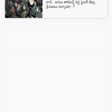
దాడి.. అసలు తాలిబన్ల వద్ద ఫైటర్ జెట్లు,
క్షిపణులు ఉన్నాయా..?