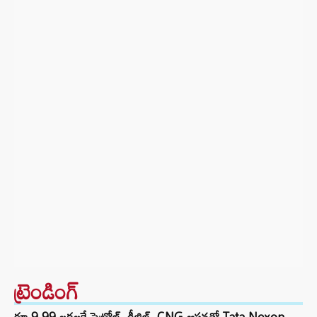
ట్రెండింగ్‌
రూ.9.99 లక్షలకే పెట్రోల్, డీజిల్, CNG ఆప్షన్లతో Tata Nexon