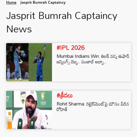
Home
Jasprit Bumrah Captaincy
Jasprit Bumrah Captaincy
News
#IPL 2026
Mumbai Indians Win: తిలక్ వర్మ తుఫాన్
ఇన్నింగ్స్ దెబ్బ.. పంజాబ్ అబ్బా..
#క్రీడలు
Rohit Sharma: రిటైర్‌మెంట్‌పై మౌనం వీడిన
రోహిత్