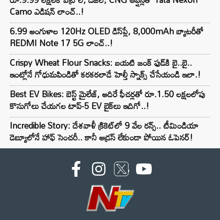
Camo ఎడిషన్ లాంచ్..!
6.99 అంగుళాల 120Hz OLED డిస్‌ప్లే, 8,000mAh బ్యాటరీతో
REDMI Note 17 5G లాంచ్..!
Crispy Wheat Flour Snacks: బయటి జంక్ ఫుడ్‌కి బై..బై..
ఇంట్లోనే గోధుమపిండితో కరకరలాడే హెల్తీ స్నాక్స్ చేసేయండి ఇలా.!
Best EV Bikes: బెస్ట్ మైలేజ్, అదిరే ఫీచర్లతో రూ.1.50 లక్షలలోపు
కొనుగోలు చేయగల టాప్-5 EV బైక్‌లు ఇదిగో..!
Incredible Story: దేశవాళీ క్రికెట్‌లో 9 వేల రన్స్.. టీమిండియా
డెబ్యూలోనే హాఫ్ సెంచరీ.. కానీ అడ్రస్ లేకుండా పోయిన ఓపెనర్!