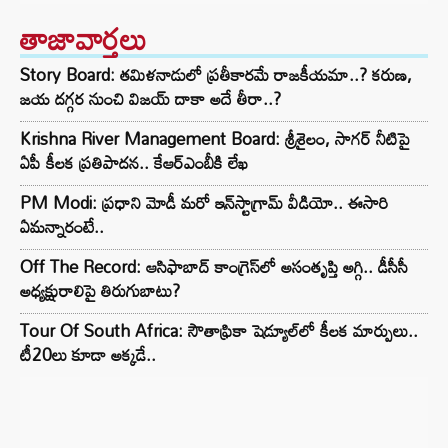
తాజావార్తలు
Story Board: తమిళనాడులో ప్రతీకారమే రాజకీయమా..? కరుణ,
జయ దగ్గర నుంచి విజయ్ దాకా అదే తీరా..?
Krishna River Management Board: శ్రీశైలం, సాగర్ నీటిపై
ఏపీ కీలక ప్రతిపాదన.. కేఆర్ఎంబీకి లేఖ
PM Modi: ప్రధాని మోడీ మరో ఇన్‌స్టాగ్రామ్ వీడియో.. ఈసారి
ఏమన్నారంటే..
Off The Record: ఆసిఫాబాద్ కాంగ్రెస్‌లో అసంతృప్తి అగ్గి.. డీసీసీ
అధ్యక్షురాలిపై తిరుగుబాటు?
Tour Of South Africa: సౌతాఫ్రికా షెడ్యూల్‌లో కీలక మార్పులు..
టీ20లు కూడా అక్కడే..