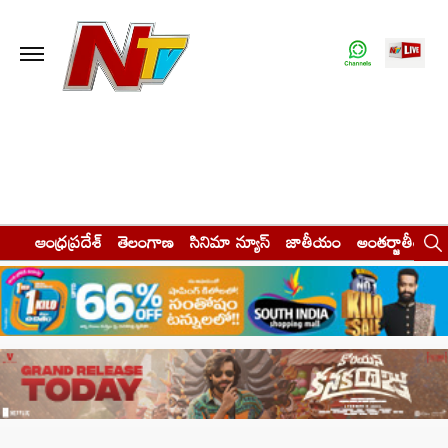
ఆంధ్రప్రదేశ్
తెలంగాణ
సినిమా న్యూస్
జాతీయం
అంతర్జాతీయం