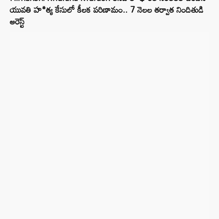
యువతి హ*త్య కేసులో కీలక పరిణామం.. 7 నెలల తర్వాత నిందితుడి
అరెస్ట్