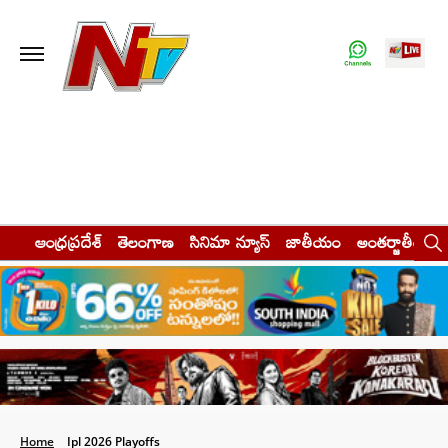
ఆంధ్రప్రదేశ్
తెలంగాణ
సినిమా న్యూస్
జాతీయం
అంతర్జాతీయం
Home
Ipl 2026 Playoffs