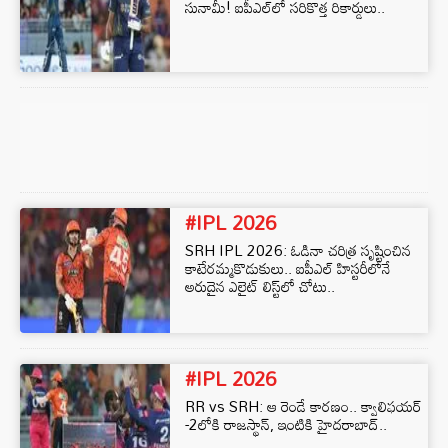
సునామీ! ఐపీఎల్‌లో సరికొత్త రికార్డులు..
#IPL 2026
SRH IPL 2026: ఓడినా చరిత్ర సృష్టించిన
కాటేరమ్మకొడుకులు.. ఐపీఎల్ హిస్టరీలోనే
అరుదైన ఎలైట్ లిస్ట్‌లో చోటు..
#IPL 2026
RR vs SRH: ఆ రెండే కారణం.. క్వాలిఫయర్‌
-2లోకి రాజస్థాన్‌, ఇంటికి హైదరాబాద్‌..