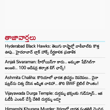
తాజావార్తలు
Hyderabad Black Hawks: తెలుగు రాష్ట్రాల్లో వాలీబాల్‌కు కొత్త
ఊపు.. హైదరాబాద్ బ్లాక్ హాక్స్ దీర్ఘకాలిక ప్రణాళిక
Anjali Sivaraman: హీరోయిన్‌గా కాదు.. అమృతా షేర్‌గిల్‌గా
అంజలి.. 100 ఆడిషన్ల తర్వాత బిగ్ ఛాన్స్!
Ashmita Chaliha: కొరియాలో భారత త్రివర్ణం రెపరెపలు.. చైనా
షట్లర్‌ను చిత్తు చేసిన అష్మిత చాలిహా.. తొలి BWF టైటిల్ సొంతం!
Vijayawada Durga Temple: దుర్గమ్మ భక్తులకు గుడ్‌న్యూస్.. ఇక
ఓటీపీ ఎంటర్ చేస్తే చేతికి దుర్గమ్మ లడ్డూ
Himanshi Khurana Murder: కెనడాలో భారత సంతతికి చెందిన