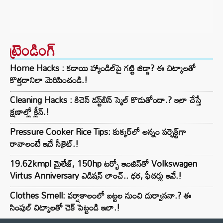
ట్రెండింగ్‌
Home Hacks : కడాయి హ్యాండిల్‌పై గట్టి జిడ్డా? ఈ చిట్కాలతో
కొత్తదానిలా మెరిపించండి.!
Cleaning Hacks : కిచెన్ డస్ట్‌బిన్ స్మెల్ కొడుతోందా.? ఇలా చేస్తే
క్షణాల్లో క్లీన్.!
Pressure Cooker Rice Tips: కుక్కర్‌లో అన్నం పర్ఫెక్ట్‌గా
రావాలంటే ఇదే సీక్రెట్.!
19.62kmpl మైలేజ్, 150hp టర్బో ఇంజిన్‌తో Volkswagen
Virtus Anniversary ఎడిషన్ లాంచ్.. ధర, ఫీచర్లు ఇవే.!
Clothes Smell: వర్షాకాలంలో బట్టల నుంచి దుర్వాసనా.? ఈ
సింపుల్ చిట్కాలతో చెక్ పెట్టండి ఇలా.!