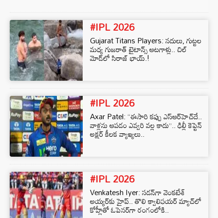
#IPL 2026
Gujarat Titans Players: నదులు, గుట్టల
మధ్య గుజరాత్ టైటాన్స్ ఆటగాళ్లు.. చిల్
మోడ్‌లో సిరాజ్ భాయ్.!
#IPL 2026
Axar Patel: “ఈసారి కప్పు ఎస్‌ఆర్‌హెచ్‌దే..
వాళ్లను ఆపడం ఎవ్వరి వల్ల కాదు”.. ఢిల్లీ కెప్టెన్
అక్షర్ కీలక వ్యాఖ్యలు..
#IPL 2026
Venkatesh Iyer: సడన్‌గా వెంకటేశ్
అయ్యర్‌కు హైప్.. తొలి క్వాలిఫయర్ మ్యాచ్‌లో
కోహ్లీతో ఓపెనర్‌గా రంగంలోకి..