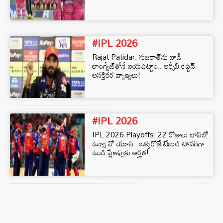
#IPL 2026
Rajat Patidar: గుజరాత్‌ను బాడీ
లాంగ్వేజ్‌తోనే బయపెట్టాం.. ఆర్సీబీ కెప్టెన్
ఆసక్తికర వ్యాఖ్యలు!
#IPL 2026
IPL 2026 Playoffs: 22 రోజులు టాప్‌లో
ఉన్నా నో యూస్.. ఒక్కరోజే టేబుల్ టాపర్‌గా
ఉండి ప్లేఆఫ్స్‌కు అర్హత!