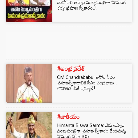
రెండోసారి అస్సాం ముఖ్యమంత్రిగా ‘హిమంత
శర్మ’ ప్రమాణ స్వీకారం..!
#ఆంధ్రప్రదేశ్
CM Chandrababu: అసోం సీఎం
ప్రమాణస్వీకారానికి సీఎం చంద్రబాబు..
గౌహతిలో బిజీ షెడ్యూల్!
#జాతీయం
Himanta Biswa Sarma: నేడు అస్సాం
ముఖ్యమంత్రిగా ప్రమాణ స్వీకారం చేయనున్న
హిమంత బిస్వా శర్మ