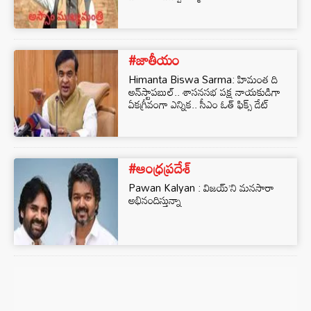
#జాతీయం
Himanta Biswa Sarma: హిమంత ది
అన్‌స్టాపబుల్.. శాసనసభ పక్ష నాయకుడిగా
ఏకగ్రీవంగా ఎన్నిక.. సీఎం ఓత్ ఫిక్స్ డేట్
#ఆంధ్రప్రదేశ్
Pawan Kalyan : విజయ్’ని మనసారా
అభినందిస్తున్నా