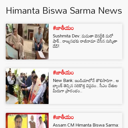
Himanta Biswa Sarma News
#జాతీయం
Sushmita Dev: మమతా బెనర్జీకి మరో
షాక్.. రాజ్యసభకు రాజీనామా చేసిన సుస్మితా
దేవ్!
#జాతీయం
New Bank: ఇండియాలోనే తొలిసారిగా.. ఆ
బ్యాంక్ తెచ్చిన సరికొత్త విప్లవం.. సీఎం చేతుల
మీదుగా ప్రారంభం..
#జాతీయం
Assam CM Himanta Biswa Sarma: