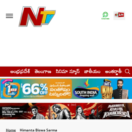
ఆంధ్రప్రదేశ్
తెలంగాణ
సినిమా న్యూస్
జాతీయం
అంతర్జాతీయం
Home
Himanta Biswa Sarma