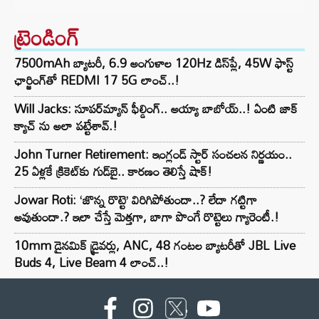
ట్రెండింగ్‌
7500mAh బ్యాటరీ, 6.9 అంగుళాల 120Hz డిస్‌ప్లే, 45W ఫాస్ట్
ఛార్జింగ్‌తో REDMI 17 5G లాంచ్..!
Will Jacks: సూపర్‌మ్యాన్ ఫీల్డింగ్.. అయ్యా బాబోయ్..! ఏంటి జాక్
క్యాచ్ ను అలా పట్టేశావ్.!
John Turner Retirement: ఇంగ్లండ్ స్టార్ సంచలన నిర్ణయం..
25 ఏళ్లకే క్రికెట్‌కు గుడ్‌బై.. కారణం తెలిస్తే షాక్!
Jowar Roti: ‘జొన్న రొట్టె’ విరిగిపోతుందా..? లేదా గట్టిగా
అవుతుందా.? ఇలా చేస్తే మెత్తగా, బాగా పొంగే రొట్టెలు గ్యారెంటీ.!
10mm డైనమిక్ డ్రైవర్లు, ANC, 48 గంటల బ్యాటరీతో JBL Live
Buds 4, Live Beam 4 లాంచ్..!