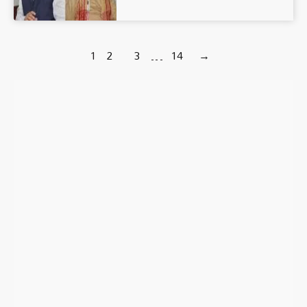
1
2
3
…
14
→