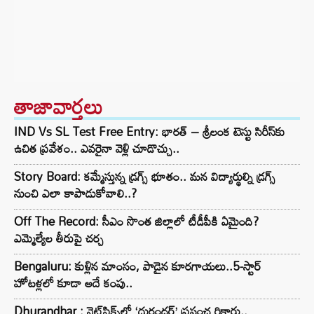
తాజావార్తలు
IND Vs SL Test Free Entry: భారత్ – శ్రీలంక టెస్టు సిరీస్‌కు
ఉచిత ప్రవేశం.. ఎవరైనా వెళ్లి చూడొచ్చు..
Story Board: కమ్మేస్తున్న డ్రగ్స్ భూతం.. మన విద్యార్థుల్ని డ్రగ్స్
నుంచి ఎలా కాపాడుకోవాలి..?
Off The Record: సీఎం సొంత జిల్లాలో టీడీపీకి ఏమైంది?
ఎమ్మెల్యేల తీరుపై చర్చ
Bengaluru: కుళ్లిన మాంసం, పాడైన కూరగాయలు..5-స్టార్
హోటళ్లలో కూడా అదే కంపు..
Dhurandhar : నెట్‌ఫ్లిక్స్‌లో ‘ధురంధర్’ ప్రపంచ రికార్డు..