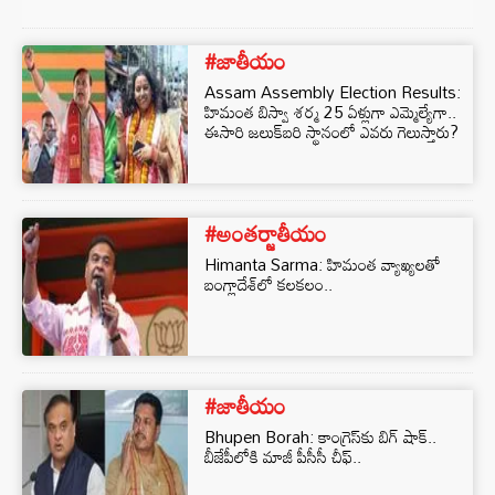
#జాతీయం
Assam Assembly Election Results:
హిమంత బిస్వా శర్మ 25 ఏళ్లుగా ఎమ్మెల్యేగా..
ఈసారి జలుక్‌బరి స్థానంలో ఎవరు గెలుస్తారు?
#అంతర్జాతీయం
Himanta Sarma: హిమంత వ్యాఖ్యలతో
బంగ్లాదేశ్‌లో కలకలం..
#జాతీయం
Bhupen Borah: కాంగ్రెస్‌కు బిగ్ షాక్..
బీజేపీలోకి మాజీ పీసీసీ చీఫ్..