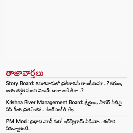
తాజావార్తలు
Story Board: తమిళనాడులో ప్రతీకారమే రాజకీయమా..? కరుణ,
జయ దగ్గర నుంచి విజయ్ దాకా అదే తీరా..?
Krishna River Management Board: శ్రీశైలం, సాగర్ నీటిపై
ఏపీ కీలక ప్రతిపాదన.. కేఆర్ఎంబీకి లేఖ
PM Modi: ప్రధాని మోడీ మరో ఇన్‌స్టాగ్రామ్ వీడియో.. ఈసారి
ఏమన్నారంటే..