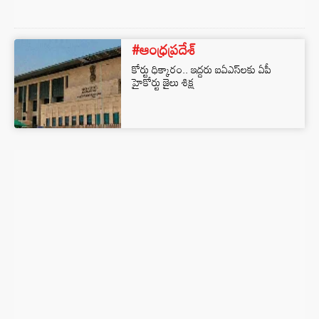
#ఆంధ్రప్రదేశ్
కోర్టు ధిక్కారం.. ఇద్దరు ఐఏఎస్‌లకు ఏపీ
హైకోర్టు జైలు శిక్ష