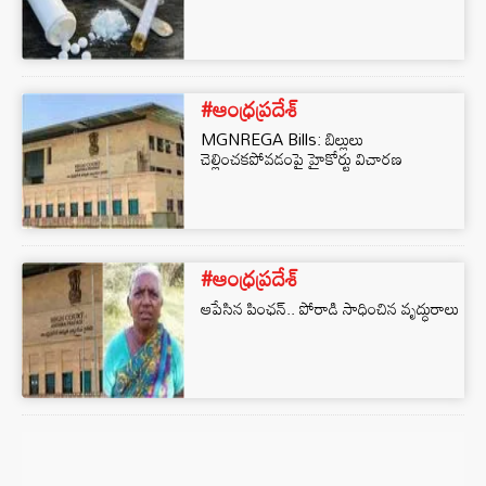
#ఆంధ్రప్రదేశ్
MGNREGA Bills: బిల్లులు
చెల్లించకపోవడంపై హైకోర్టు విచారణ
#ఆంధ్రప్రదేశ్
ఆపేసిన పింఛన్.. పోరాడి సాధించిన వృద్ధురాలు