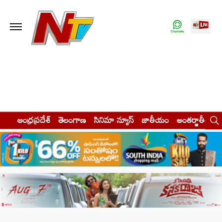
ఆంధ్రప్రదేశ్
తెలంగాణ
సినిమా న్యూస్
జాతీయం
అంతర్జాతీయం