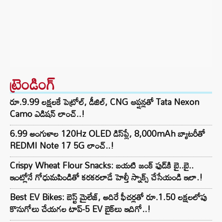
ట్రెండింగ్‌
రూ.9.99 లక్షలకే పెట్రోల్, డీజిల్, CNG ఆప్షన్లతో Tata Nexon
Camo ఎడిషన్ లాంచ్..!
6.99 అంగుళాల 120Hz OLED డిస్‌ప్లే, 8,000mAh బ్యాటరీతో
REDMI Note 17 5G లాంచ్..!
Crispy Wheat Flour Snacks: బయటి జంక్ ఫుడ్‌కి బై..బై..
ఇంట్లోనే గోధుమపిండితో కరకరలాడే హెల్తీ స్నాక్స్ చేసేయండి ఇలా.!
Best EV Bikes: బెస్ట్ మైలేజ్, అదిరే ఫీచర్లతో రూ.1.50 లక్షలలోపు
కొనుగోలు చేయగల టాప్-5 EV బైక్‌లు ఇదిగో..!