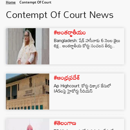
Home
Contempt Of Court
Contempt Of Court News
#అంతర్జాతీయం
Bangladesh: షేక్ హసీనాకు 6 నెలల జైలు
శిక్ష.. అంతర్జాతీయ కోర్టు సంచలన తీర్పు..
#ఆంధ్రప్రదేశ్
Ap Highcourt: కోర్టు ధిక్కార కేసులో
IASలపై హైకోర్టు సీరియస్‌
#తెలంగాణ