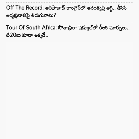
Off The Record: ఆసిఫాబాద్ కాంగ్రెస్‌లో అసంతృప్తి అగ్గి.. డీసీసీ
అధ్యక్షురాలిపై తిరుగుబాటు?
Tour Of South Africa: సౌతాఫ్రికా షెడ్యూల్‌లో కీలక మార్పులు..
టీ20లు కూడా అక్కడే..