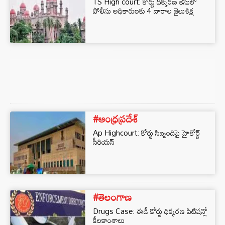
TS High court: కోర్టు ధిక్కరణ కేసులో
పోలీసు అధికారులకు 4 వారాల జైలుశిక్ష
#ఆంధ్రప్రదేశ్
Ap Highcourt: కోర్టు సిబ్బందిపై హైకోర్ట్
సీరియస్
#తెలంగాణ
Drugs Case: ఈడీ కోర్టు ధిక్కరణ పిటిషన్లో
కీలకాంశాలు