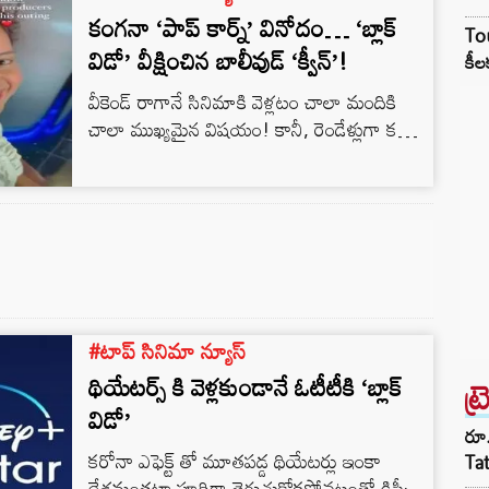
థియేటర్లలో మాత్రమే విడుదల చేయకూడదని
కంగనా ‘పాప్ కార్న్’ వినోదం… ‘బ్లాక్
Tou
నిర్ణయించుకున్నప్పుడు ఆమె ఒప్పందం
విడో’ వీక్షించిన బాలీవుడ్ ‘క్వీన్’!
కీల
ఉల్లంఘించబడిందని స్కార్లెట్ తరపు న్యాయవాదులు
ఆరోపించారు. స్టూడియో చర్య సినిమా టికెట్
వీకెండ్ రాగానే సినిమాకి వెళ్లటం చాలా మందికి
అమ్మకాలను…
చాలా ముఖ్యమైన విషయం! కానీ, రెండేళ్లుగా కరోనా
మహమ్మారి పుణ్యం కొద్దీ పెద్దతెర కాస్త పెద్ద
గండంగా మారిపోయింది. మూతపడ్డ థియేటర్లు
ఎంతకూ తెరుచుకోవటం లేదు. అయితే, బిగ్ స్క్రీన్ పై
బిగ్ ఎంటర్టైన్మెంట్ మనమే కాదు… బిగ్ బాలీవుడ్
సెలబ్రిటీలు కూడా మిస్ అవుతున్నారు! మనం
థియేటర్ కు వెళ్లి చూసే హీరోలు, హీరోయిన్స్ కూడా
థియేటర్స్ కు వెళ్లలేకపోతున్నామని
బెంగపెట్టుకుంటున్నారు. అయితే, కంగనాకి మాత్రం
#టాప్ సినిమా న్యూస్
ఎట్టకేలకు…
థియేటర్స్ కి వెళ్లకుండానే ఓటీటీకి ‘బ్లాక్
ట్
విడో’
రూ.
కరోనా ఎఫెక్ట్ తో మూతపడ్డ థియేటర్లు ఇంకా
Ta
దేశమంతటా పూర్తిగా తెరుచుకోకపోవటంతో డిస్నీ