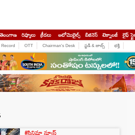
తెలంగాణ
రివ్యూలు
క్రీడలు
ఆటోమొబైల్స్
బిజినెస్‌
టెక్నాలజీ
లైఫ్ స్టై
e Record
OTT
Chairman's Desk
స్టడీ & జాబ్స్
భక్తి
s
#సినిమా న్యూస్