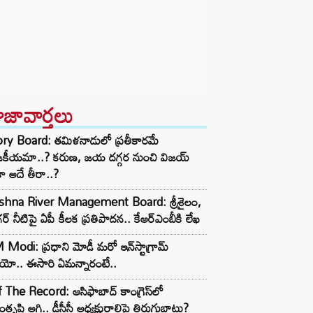
ాజావార్తలు
ory Board: తమిళనాడులో ప్రతీకారమే
జకీయమా..? కరుణ, జయ దగ్గర నుంచి విజయ్
ా అదే తీరా..?
ishna River Management Board: శ్రీశైలం,
ర్ నీటిపై ఏపీ కీలక ప్రతిపాదన.. కేఆర్ఎంబీకి లేఖ
Modi: ప్రధాని మోడీ మరో ఇన్‌స్టాగ్రామ్
ియో.. ఈసారి ఏమన్నారంటే..
 The Record: ఆసిఫాబాద్ కాంగ్రెస్‌లో
తృప్తి అగ్గి.. డీసీసీ అధ్యక్షురాలిపై తిరుగుబాటు?