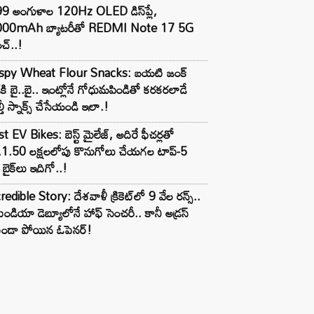
99 అంగుళాల 120Hz OLED డిస్‌ప్లే,
000mAh బ్యాటరీతో REDMI Note 17 5G
చ్..!
ispy Wheat Flour Snacks: బయటి జంక్
్‌కి బై..బై.. ఇంట్లోనే గోధుమపిండితో కరకరలాడే
్తీ స్నాక్స్ చేసేయండి ఇలా.!
t EV Bikes: బెస్ట్ మైలేజ్, అదిరే ఫీచర్లతో
.1.50 లక్షలలోపు కొనుగోలు చేయగల టాప్-5
బైక్‌లు ఇదిగో..!
redible Story: దేశవాళీ క్రికెట్‌లో 9 వేల రన్స్..
ిండియా డెబ్యూలోనే హాఫ్ సెంచరీ.. కానీ అడ్రస్
కుండా పోయిన ఓపెనర్!