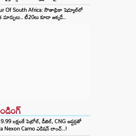
r Of South Africa: సౌతాఫ్రికా షెడ్యూల్‌లో
క మార్పులు.. టీ20లు కూడా అక్కడే..
రెండింగ్‌
9.99 లక్షలకే పెట్రోల్, డీజిల్, CNG ఆప్షన్లతో
ta Nexon Camo ఎడిషన్ లాంచ్..!