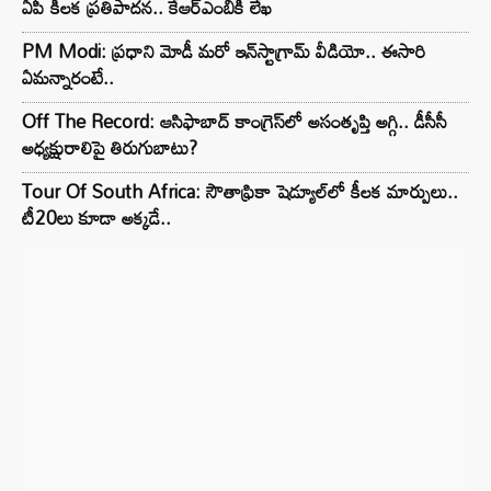
ఏపీ కీలక ప్రతిపాదన.. కేఆర్ఎంబీకి లేఖ
PM Modi: ప్రధాని మోడీ మరో ఇన్‌స్టాగ్రామ్ వీడియో.. ఈసారి
ఏమన్నారంటే..
Off The Record: ఆసిఫాబాద్ కాంగ్రెస్‌లో అసంతృప్తి అగ్గి.. డీసీసీ
అధ్యక్షురాలిపై తిరుగుబాటు?
Tour Of South Africa: సౌతాఫ్రికా షెడ్యూల్‌లో కీలక మార్పులు..
టీ20లు కూడా అక్కడే..