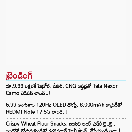
ట్రెండింగ్‌
రూ.9.99 లక్షలకే పెట్రోల్, డీజిల్, CNG ఆప్షన్లతో Tata Nexon
Camo ఎడిషన్ లాంచ్..!
6.99 అంగుళాల 120Hz OLED డిస్‌ప్లే, 8,000mAh బ్యాటరీతో
REDMI Note 17 5G లాంచ్..!
Crispy Wheat Flour Snacks: బయటి జంక్ ఫుడ్‌కి బై..బై..
ఇంట్లోనే గోధుమపిండితో కరకరలాడే హెల్తీ స్నాక్స్ చేసేయండి ఇలా.!