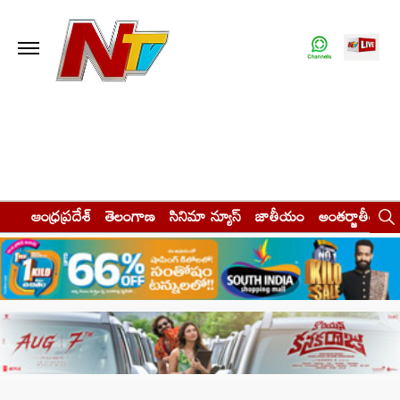
ఆంధ్రప్రదేశ్
తెలంగాణ
సినిమా న్యూస్
జాతీయం
అంతర్జాతీయం