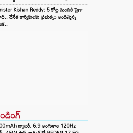
ister Kishan Reddy: 5 కోట్ల మందికి పైగా
ధి.. చేనేత కార్మికులకు ప్రభుత్వం అందిస్తున్న
ుక..
రెండింగ్‌
00mAh బ్యాటరీ, 6.9 అంగుళాల 120Hz
్‌ప్లే, 45W ఫాస్ట్ ఛార్జింగ్‌తో REDMI 17 5G