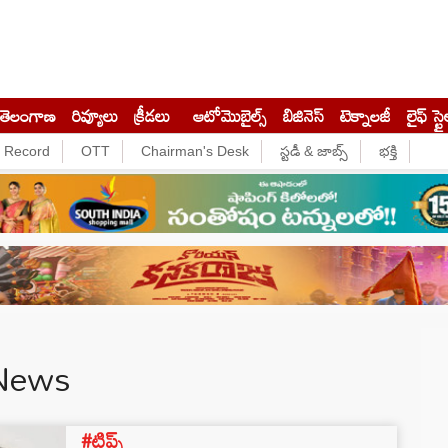
తెలంగాణ
రివ్యూలు
క్రీడలు
ఆటోమొబైల్స్
బిజినెస్‌
టెక్నాలజీ
లైఫ్ స్టై
e Record
OTT
Chairman's Desk
స్టడీ & జాబ్స్
భక్తి
 News
#టిప్స్