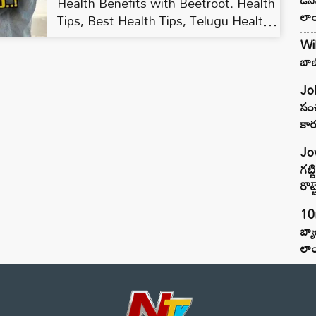
Health Benefits with Beetroot. Health
లాం
Tips, Best Health Tips, Telugu Health
Tips, Beetroot Benefits, Fruits
Wil
Benefits Telugu, Healthy Food,
బాబ
Joh
సంచ
కార
Jow
గట్
రొట్
10
బ్
లాం