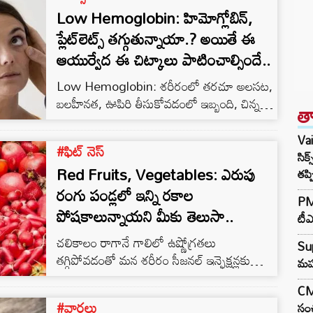
Low Hemoglobin: హిమోగ్లోబిన్‌,
ప్లేట్‌లెట్స్ తగ్గుతున్నాయా.? అయితే ఈ
ఆయుర్వేద ఈ చిట్కాలు పాటించాల్సిందే..
Low Hemoglobin: శరీరంలో తరచూ అలసట,
బలహీనత, ఊపిరి తీసుకోవడంలో ఇబ్బంది, చిన్న
త
గాయానికే ఎక్కువ రక్తస్రావం వంటి సమస్యలు
కనిపిస్తే.. వాటి వెనుక హిమోగ్లోబిన్ లేదా ప్లేట్‌లెట్స్
Va
#ఫిట్ నెస్
తగ్గుదల కారణంగా ఉండొచ్చని నిపుణులు
సిక
Red Fruits, Vegetables: ఎరుపు
చెబుతున్నారు. ముఖ్యంగా రక్తంలో హిమోగ్లోబిన్‌,
తప్
ప్లేట్‌లెట్స్ స్థాయిలు తగ్గిపోతే శరీరానికి సరైన
రంగు పండ్లలో ఇన్ని రకాల
PM 
ఆక్సిజన్ సరఫరా జరగకపోవడంతో పాటు రక్తం
పోషకాలున్నాయని మీకు తెలుసా..
టీఎ
గడ్డకట్టే ప్రక్రియ కూడా దెబ్బతింటుంది. ఆయుర్వేదం
చలికాలం రాగానే గాలిలో ఉష్ణోగ్రతలు
ప్రకారం హిమోగ్లోబిన్ తగ్గడాన్ని ‘పాండు రోగం’ అని
Su
తగ్గిపోవడంతో మన శరీరం సీజనల్ ఇన్ఫెక్షన్లకు
అంటారు. ఇది పిత్త దోషం అసమతుల్యత…
మహు
బలహీనంగా మారుతుంది. ఈ సమయంలో గొంతు
CM 
నొప్పి, జలుబు, దగ్గు, శ్వాసకోశ సమస్యలు రావడం
#వార్తలు
సంచ
సాధారణం. అంతేకాకుండా చలిలో గుండెపై ఒత్తిడి