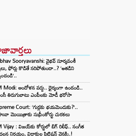
ాజావార్తలు
ibhav Sooryavanshi: వైభవ్ సూర్యవంశీ
్స్‌లు, ఫోర్లు కొడితే సరిపోతుందా..? ‘అతడిని
పించండి’..
Modi: ఆందోళన వద్దు.. ధైర్యంగా ఉండండి..
ంసీ తిరుగుబాటు ఎంపీలకు మోడీ భరోసా
preme Court: ‘గుడ్లకు భయమెందుకు?’..
వా మొయిత్రాకు సుప్రీంకోర్టు చురకలు
Vijay : విజయ్‌కు కోర్టులో బిగ్ రిలీఫ్.. సంగీత
లన నిర్ణయం, విడాకుల పిటిషన్ వెనక్కి.!