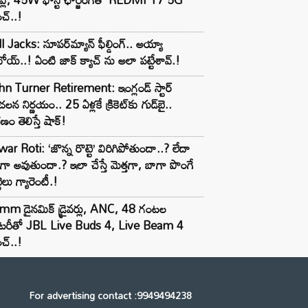
చ్..!
l Jacks: సూపర్‌మ్యాన్ ఫీల్డింగ్.. అయ్యా
ోయ్..! ఏంటి జాక్ క్యాచ్ ను అలా పట్టేశావ్.!
n Turner Retirement: ఇంగ్లండ్ స్టార్
లన నిర్ణయం.. 25 ఏళ్లకే క్రికెట్‌కు గుడ్‌బై..
ణం తెలిస్తే షాక్!
ar Roti: ‘జొన్న రొట్టె’ విరిగిపోతుందా..? లేదా
టిగా అవుతుందా.? ఇలా చేస్తే మెత్తగా, బాగా పొంగే
టెలు గ్యారెంటీ.!
mm డైనమిక్ డ్రైవర్లు, ANC, 48 గంటల
యాటరీతో JBL Live Buds 4, Live Beam 4
చ్..!
For advertising contact :9949494238