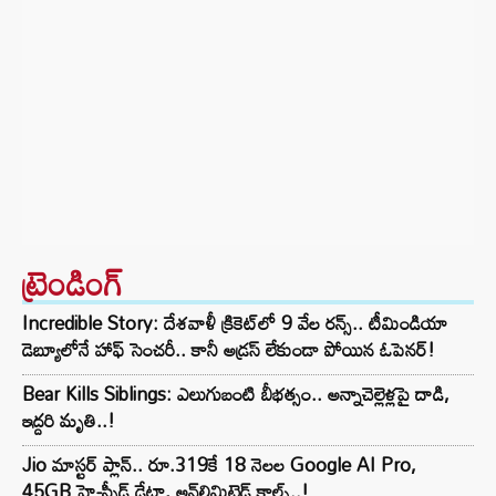
ట్రెండింగ్‌
Incredible Story: దేశవాళీ క్రికెట్‌లో 9 వేల రన్స్.. టీమిండియా
డెబ్యూలోనే హాఫ్ సెంచరీ.. కానీ అడ్రస్ లేకుండా పోయిన ఓపెనర్!
Bear Kills Siblings: ఎలుగుబంటి బీభత్సం.. అన్నాచెల్లెళ్లపై దాడి,
ఇద్దరి మృతి..!
Jio మాస్టర్ ప్లాన్.. రూ.319కే 18 నెలల Google AI Pro,
45GB హై-స్పీడ్ డేటా, అన్⁭లిమిటెడ్ కాల్స్..!