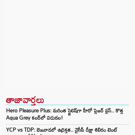
తాజావార్తలు
Hero Pleasure Plus: మరింత స్టైలిష్‌గా హీరో ప్లెజర్ ప్లస్.. కొత్త
Aqua Grey కలర్‌లో విడుదల!
YCP vs TDP: బెజవాడలో ఉద్రిక్తత.. వైసీపీ దీక్షా శిబిరం టెంట్