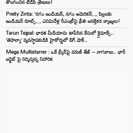
తొలగించిన టీడీపీ శ్రేణులు!
Preity Zinta: ‘సగం ఇండియన్, సగం అమెరికన్… పిల్లలకు
ఇండియన్ రూట్స్… ఎనిమిదేళ్ల రీఎంట్రీపై ప్రీతి ఆసక్తికర వ్యాఖ్యలు!
Tarun Tejpal: భారత మీడియాను ఊపేసిన కేసులో క్లైమాక్స్..
‘తెహల్కా’ వ్యవస్థాపకుడికి హైకోర్టులో బిగ్ షాక్..
Mega Multistarrer : ఒకే స్క్రీన్‌పై వరుణ్ తేజ్ – నాగబాబు.. భారీ
బడ్జెట్ పై నిర్మిస్తున్న నిహారిక