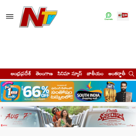
ఆంధ్రప్రదేశ్
తెలంగాణ
సినిమా న్యూస్
జాతీయం
అంతర్జాతీయం