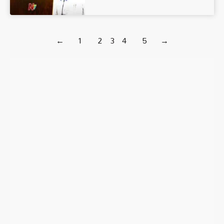
←
1
2
3
4
5
→