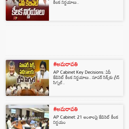
కీలక నిర్ణయాలు..
#అమరావతి
AP Cabinet Key Decisions: ఏపీ
కేబినెట్ కీలక నిర్ణయాలు.. సూపర్‌ సిక్స్‌కు గ్రీన్‌
సిగ్నల్..
#అమరావతి
AP Cabinet: 21 అంశాలపై కేబినెట్‌ కీలక
నిర్ణయం