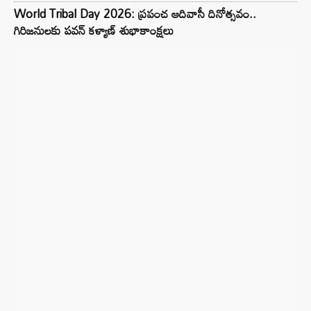
World Tribal Day 2026: ప్రపంచ ఆదివాసీ దినోత్సవం..
గిరిజనులకు పవన్ కళ్యాణ్ శుభాకాంక్షలు