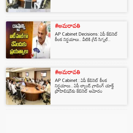
#అమరావతి
AP Cabinet Decisions: ఏపీ కేబినెట్‌
కీలక నిర్ణయాలు.. వీటికి గ్రీన్‌ సిగ్నల్‌..
#అమరావతి
AP Cabinet : ఏపీ కేబినెట్‌ కీలక
నిర్ణయాలు.. ఏపీ ల్యాండ్‌ గ్రాబింగ్‌ యాక్ట్‌
ప్రొహిబిషన్‌కు కేబినెట్ ఆమోదం