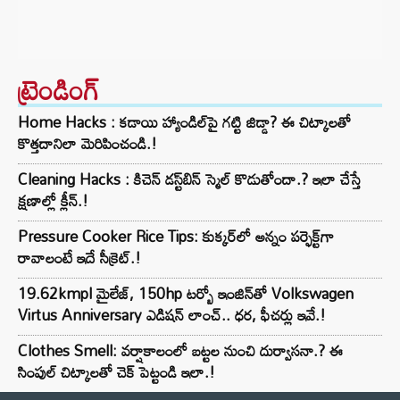
ట్రెండింగ్‌
Home Hacks : కడాయి హ్యాండిల్‌పై గట్టి జిడ్డా? ఈ చిట్కాలతో
కొత్తదానిలా మెరిపించండి.!
Cleaning Hacks : కిచెన్ డస్ట్‌బిన్ స్మెల్ కొడుతోందా.? ఇలా చేస్తే
క్షణాల్లో క్లీన్.!
Pressure Cooker Rice Tips: కుక్కర్‌లో అన్నం పర్ఫెక్ట్‌గా
రావాలంటే ఇదే సీక్రెట్.!
19.62kmpl మైలేజ్, 150hp టర్బో ఇంజిన్‌తో Volkswagen
Virtus Anniversary ఎడిషన్ లాంచ్.. ధర, ఫీచర్లు ఇవే.!
Clothes Smell: వర్షాకాలంలో బట్టల నుంచి దుర్వాసనా.? ఈ
సింపుల్ చిట్కాలతో చెక్ పెట్టండి ఇలా.!