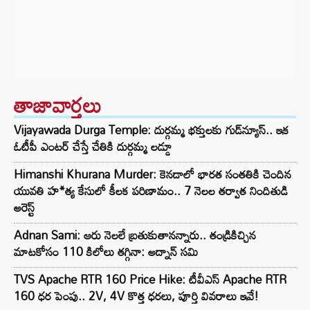
తాజావార్తలు
Vijayawada Durga Temple: దుర్గమ్మ భక్తులకు గుడ్‌న్యూస్.. ఇక
ఓటీపీ ఎంటర్ చేస్తే చేతికి దుర్గమ్మ లడ్డూ
Himanshi Khurana Murder: కెనడాలో భారత సంతతికి చెందిన
యువతి హ*త్య కేసులో కీలక పరిణామం.. 7 నెలల తర్వాత నిందితుడి
అరెస్ట్
Adnan Sami: ఆరు నెలలే బ్రతుకుతానన్నారు.. తండ్రికిచ్చిన
మాటకోసం 110 కిలోలు తగ్గినా: అద్నాన్ సమి
TVS Apache RTR 160 Price Hike: టీవీఎస్ Apache RTR
160 ధర పెంపు.. 2V, 4V కొత్త ధరలు, పూర్తి వివరాలు ఇవే!