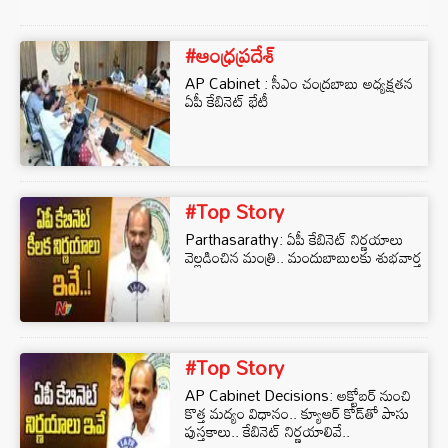
#ఆంధ్రప్రదేశ్
AP Cabinet : సీఎం చంద్రబాబు అధ్యక్షతన
ఏపీ కేబినెట్‌ భేటీ
#Top Story
Parthasarathy: ఏపీ కేబినెట్ నిర్ణయాలు
వెల్లడించిన మంత్రి.. మందుబాబులకు శుభవార్త
#Top Story
AP Cabinet Decisions: అక్టోబర్ నుంచి
కొత్త మద్యం విధానం.. క్యూఆర్‌ కోడ్‌తో పాసు
పుస్తకాలు.. కేబినెట్‌ నిర్ణయాలివే..