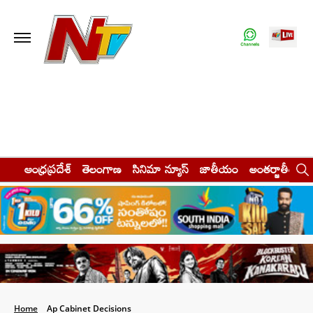
ఆంధ్రప్రదేశ్
తెలంగాణ
సినిమా న్యూస్
జాతీయం
అంతర్జాతీయం
Home
Ap Cabinet Decisions