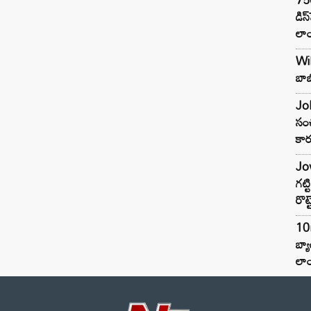
డిస
లాం
Wil
బాబ
Joh
సంచ
కార
Jow
గట్
రొట్
10
బ్
లాం