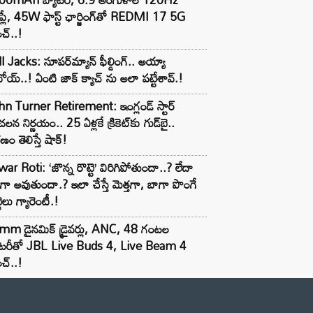
్‌ప్లే, 45W ఫాస్ట్ ఛార్జింగ్‌తో REDMI 17 5G
చ్..!
l Jacks: సూపర్‌మ్యాన్ ఫీల్డింగ్.. అయ్యా
ోయ్..! ఏంటి జాక్ క్యాచ్ ను అలా పట్టేశావ్.!
n Turner Retirement: ఇంగ్లండ్ స్టార్
లన నిర్ణయం.. 25 ఏళ్లకే క్రికెట్‌కు గుడ్‌బై..
ణం తెలిస్తే షాక్!
ar Roti: ‘జొన్న రొట్టె’ విరిగిపోతుందా..? లేదా
టిగా అవుతుందా.? ఇలా చేస్తే మెత్తగా, బాగా పొంగే
టెలు గ్యారెంటీ.!
mm డైనమిక్ డ్రైవర్లు, ANC, 48 గంటల
యాటరీతో JBL Live Buds 4, Live Beam 4
చ్..!