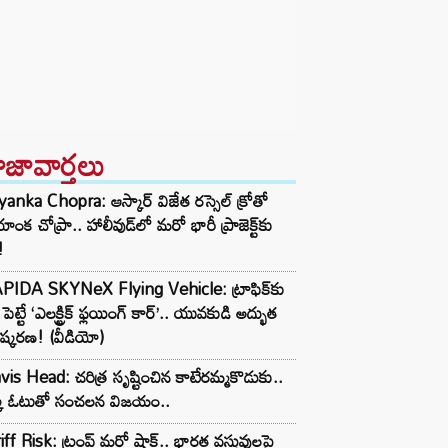
ాజావార్తలు
yanka Chopra: ఆస్కార్ విజేత రస్సెల్ క్రోతో
ియాంక చోప్రా.. హాలీవుడ్‌లో మరో భారీ ప్రాజెక్ట్‌కు
!
PIDA SKYNeX Flying Vehicle: ట్రాఫిక్‌కు
్ పెట్టే ‘ఎలక్ట్రిక్ ఫ్లయింగ్ కార్’.. యువకుడి అద్భుత
ష్కరణ! (వీడియో)
vis Head: చరిత్ర సృష్టించిన కాటేరమ్మకొడుకు..
్క ఓటుతో సంచలన విజయం..
iff Risk: ట్రంప్ మరో షాక్.. భారత వస్తువులపై