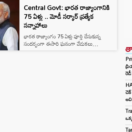
Central Govt: భారత రాజ్యాంగానికి
75 ఏళ్లు .. మోడీ సర్కార్ ప్రత్యేక
సన్నాహాలు
భారత రాజ్యాంగం 75 ఏళ్లు పూర్తి చేసుకున్న
సందర్భంగా ఈసారి ఘనంగా వేడుకలు
త
నిర్వహించేందుకు సన్నాహాలు చేస్తున్నారు. పాత
పార్లమెంట్ హౌస్‌లోని సెంట్రల్ హాల్‌లో పార్లమెంటు
Pri
ఉమ్మడి సమావేశాన్ని ఏర్పాటు చేయనున్నట్లు
ప్ర
సమాచారం. ఈ ప్రత్యేక కార్యక్రమానికి రాష్ట్రపతి
రెడీ
ద్రౌపది ముర్ము , ప్రధాని నరేంద్ర మోడీ సహా
HA
పలువురు ప్రముఖులు హాజరుకానున్నారు.
చెక
ఆవి
Tra
ఒక
Tar