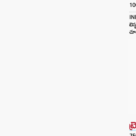
100
IN
టెస్
చూడ
ట్
75