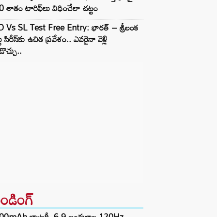
 శాతం టారిఫ్‌లు విధించేలా చట్టం
D Vs SL Test Free Entry: భారత్ – శ్రీలంక
టు సిరీస్‌కు ఉచిత ప్రవేశం.. ఎవరైనా వెళ్లి
ొచ్చు..
రెండింగ్‌
00mAh బ్యాటరీ, 6.9 అంగుళాల 120Hz