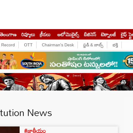
తెలంగాణ
రివ్యూలు
క్రీడలు
ఆటోమొబైల్స్
బిజినెస్‌
టెక్నాలజీ
లైఫ్ స్టై
e Record
OTT
Chairman's Desk
స్టడీ & జాబ్స్
భక్తి
itution News
#జాతీయం