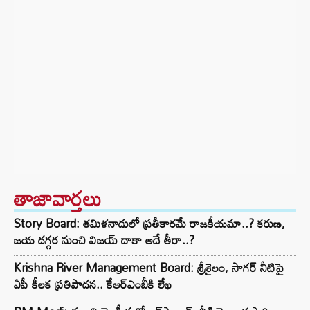
తాజావార్తలు
Story Board: తమిళనాడులో ప్రతీకారమే రాజకీయమా..? కరుణ,
జయ దగ్గర నుంచి విజయ్ దాకా అదే తీరా..?
Krishna River Management Board: శ్రీశైలం, సాగర్ నీటిపై
ఏపీ కీలక ప్రతిపాదన.. కేఆర్ఎంబీకి లేఖ