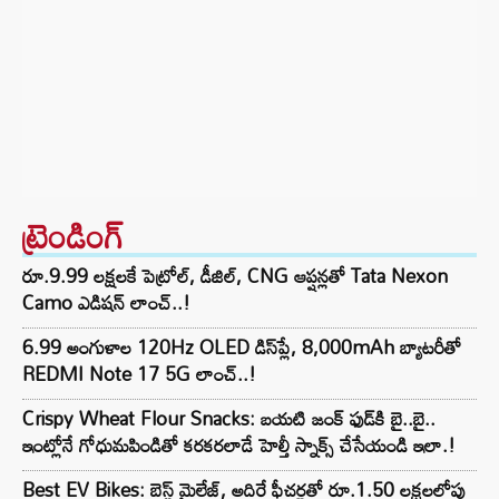
ట్రెండింగ్‌
రూ.9.99 లక్షలకే పెట్రోల్, డీజిల్, CNG ఆప్షన్లతో Tata Nexon
Camo ఎడిషన్ లాంచ్..!
6.99 అంగుళాల 120Hz OLED డిస్‌ప్లే, 8,000mAh బ్యాటరీతో
REDMI Note 17 5G లాంచ్..!
Crispy Wheat Flour Snacks: బయటి జంక్ ఫుడ్‌కి బై..బై..
ఇంట్లోనే గోధుమపిండితో కరకరలాడే హెల్తీ స్నాక్స్ చేసేయండి ఇలా.!
Best EV Bikes: బెస్ట్ మైలేజ్, అదిరే ఫీచర్లతో రూ.1.50 లక్షలలోపు