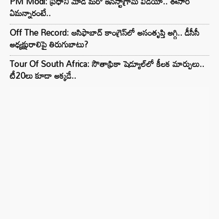
PM Modi: ప్రధాని మోడీ మరో ఇన్‌స్టాగ్రామ్ వీడియో.. ఈసారి
ఏమన్నారంటే..
Off The Record: ఆసిఫాబాద్ కాంగ్రెస్‌లో అసంతృప్తి అగ్గి.. డీసీసీ
అధ్యక్షురాలిపై తిరుగుబాటు?
Tour Of South Africa: సౌతాఫ్రికా షెడ్యూల్‌లో కీలక మార్పులు..
టీ20లు కూడా అక్కడే..