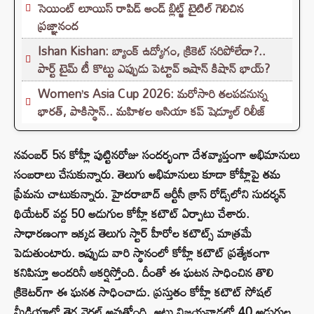
సెయింట్ లూయిస్ రాపిడ్ అండ్ బ్లిట్జ్ టైటిల్ గెలిచిన
ప్రజ్ఞానంద
Ishan Kishan: బ్యాంక్ ఉద్యోగం, క్రికెట్ సరిపోలేదా?..
పార్ట్ టైమ్ టీ కొట్టు ఎప్పుడు పెట్టావ్ ఇషాన్ కిషాన్ భాయ్‌?
Women’s Asia Cup 2026: మరోసారి తలపడనున్న
భారత్, పాకిస్థాన్.. మహిళల ఆసియా కప్ షెడ్యూల్ రిలీజ్
నవంబర్ 5న కోహ్లీ పుట్టినరోజు సందర్భంగా దేశవ్యాప్తంగా అభిమానులు
సంబరాలు చేసుకున్నారు. తెలుగు అభిమానులు కూడా కోహ్లీపై తమ
ప్రేమను చాటుకున్నారు. హైదరాబాద్ ఆర్టీసీ క్రాస్ రోడ్స్‌లోని సుదర్శన్
థియేటర్ వద్ద 50 అడుగుల కోహ్లీ కటౌట్ ఏర్పాటు చేశారు.
సాధారణంగా ఇక్కడ తెలుగు స్టార్ హీరోల కటౌట్స్ మాత్రమే
పెడుతుంటారు. ఇప్పుడు వారి స్థానంలో కోహ్లీ కటౌట్ ప్రత్యేకంగా
కనిపిస్తూ అందరినీ ఆకర్షిస్తోంది. దీంతో ఈ ఘటన సాధించిన తొలి
క్రికెటర్‌గా ఈ ఘనత సాధించాడు. ప్రస్తుతం కోహ్లీ కటౌట్ సోషల్
మీడియాలో తెగ వైరల్ అవుతోంది. అటు విజయవాడలో 40 అడుగుల