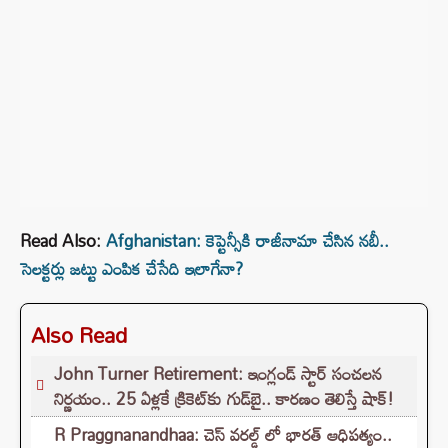
Read Also:
Afghanistan: కెప్టెన్సీకి రాజీనామా చేసిన నబీ..
సెలక్టర్లు జట్టు ఎంపిక చేసేది ఇలాగేనా?
Also Read
John Turner Retirement: ఇంగ్లండ్ స్టార్ సంచలన
నిర్ణయం.. 25 ఏళ్లకే క్రికెట్‌కు గుడ్‌బై.. కారణం తెలిస్తే షాక్!
R Praggnanandhaa: చెస్ వరల్డ్ లో భారత్ ఆధిపత్యం..