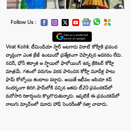
Follow Us :
Add as a preferred
source on google
Virat Kohli: టీమిండియా స్టార్ ఆటగాడు విరాట్ కోహ్లీకి ప్రపంచ
వ్యాప్తంగా ఎంత క్రేజ్ ఉంటుందో ప్రత్యేకంగా చెప్పాల్సిన అవసరం లేదు.
సచిన్, ధోనీ తర్వాత ఆ స్థాయిలో ఫాలోయింగ్ ఉన్న క్రికెటర్ కోహ్లీ
మాత్రమే. గతంలో పరుగుల వరద పారించిన కోహ్లీ మూడేళ్ల పాటు
ఫామ్ కోల్పోయి తంటాలు పడ్డాడు. అయితే ఇటీవల ఆసియా కప్
సందర్భంగా తిరిగి ఫామ్‌లోకి వచ్చిన అతడు టీ20 ప్రపంచకప్‌లో
మరోసారి రికార్డులను కొల్లగొడుతున్నాడు. ఇప్పటికే ఈ ప్రపంచకప్‌లో
నాలుగు మ్యాచ్‌లలో మూడు హాఫ్ సెంచరీలతో సత్తా చాటాడు.