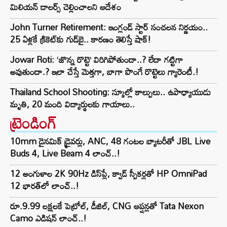
మిలియన్ డాలర్స్ చెల్లించాలని ఆదేశం
John Turner Retirement: ఇంగ్లండ్ స్టార్ సంచలన నిర్ణయం..
25 ఏళ్లకే క్రికెట్‌కు గుడ్‌బై.. కారణం తెలిస్తే షాక్!
Jowar Roti: ‘జొన్న రొట్టె’ విరిగిపోతుందా..? లేదా గట్టిగా
అవుతుందా.? ఇలా చేస్తే మెత్తగా, బాగా పొంగే రొట్టెలు గ్యారెంటీ.!
Thailand School Shooting: స్కూల్లో కాల్పులు.. ఉపాధ్యాయుడు
మృతి, 20 మంది విద్యార్థులకు గాయాలు..
ట్రెండింగ్‌
10mm డైనమిక్ డ్రైవర్లు, ANC, 48 గంటల బ్యాటరీతో JBL Live
Buds 4, Live Beam 4 లాంచ్..!
12 అంగుళాల 2K 90Hz డిస్‌ప్లే, క్వాడ్ స్పీకర్లతో HP OmniPad
12 భారత్‌లో లాంచ్..!
రూ.9.99 లక్షలకే పెట్రోల్, డీజిల్, CNG ఆప్షన్లతో Tata Nexon
Camo ఎడిషన్ లాంచ్..!