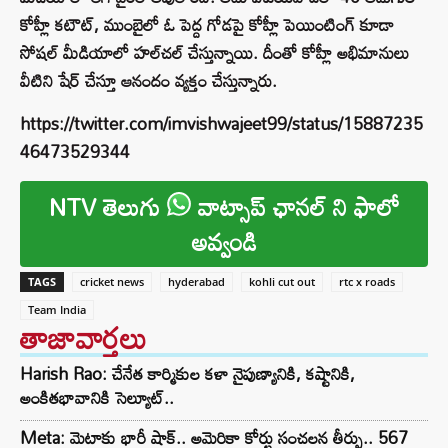
కోహ్లీ కటౌట్, ముంబైలో ఓ పెద్ద గోడపై కోహ్లీ పెయింటింగ్ కూడా
సోషల్ మీడియాలో హల్‌చల్ చేస్తున్నాయి. దీంతో కోహ్లీ అభిమానులు
వీటిని షేర్ చేస్తూ ఆనందం వ్యక్తం చేస్తున్నారు.
https://twitter.com/imvishwajeet99/status/15887235
46473529344
NTV తెలుగు
వాట్సాప్ ఛానల్ ని ఫాలో
అవ్వండి
TAGS
cricket news
hyderabad
kohli cut out
rtc x roads
Team India
తాజావార్తలు
Harish Rao: చేనేత కార్మికుల కళా నైపుణ్యానికి, కష్టానికి,
అంకితభావానికి సెల్యూట్..
Meta: మెటాకు భారీ షాక్.. అమెరికా కోర్టు సంచలన తీర్పు.. 567