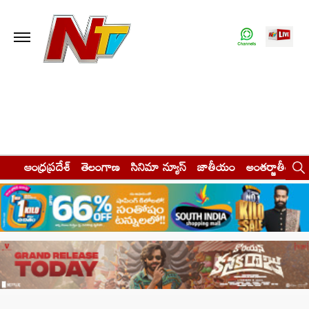
ఆంధ్రప్రదేశ్
తెలంగాణ
సినిమా న్యూస్
జాతీయం
అంతర్జాతీయం