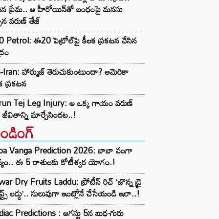
ిన ప్రేమ.. ఆ హీరోయిన్‌తో బంధంపై మనసు
్పిన వరుణ్ తేజ్
 Petrol: ఈ20 పెట్రోల్‌పై కీలక ప్రకటన చేసిన
ద్రం
Iran: హార్ముజ్ తెరుచుకుంటుందా? అమెరికా
క ప్రకటన
run Tej Leg Injury: ఆ ఒక్క గాయం వరుణ్
్ జీవితాన్ని మార్చేసిందట..!
రెండింగ్‌
ba Vanga Prediction 2026: బాబా వంగా
్యం.. ఈ 5 రాశులకు కోటీశ్వర యోగం.!
ar Dry Fruits Laddu: ప్రోటీన్ రిచ్ ‘జొన్న డ్రై
ూప్ట్స్ లడ్డు’.. సులువుగా ఇంట్లోనే చేసేయండి ఇలా..!
iac Predictions : ఆగస్టు 5న బుధ-గురు