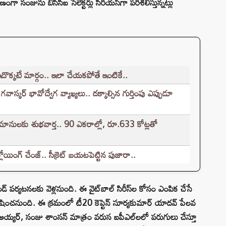
ంజును బీసీసీఐ సెలెక్టర్లు సీరియస్‌గా పరిశీలిస్తున్నట్లు
దొక్కటే మార్గం.. ఇలా చేయకపోతే ఇంటికే..
వాస్కర్ భావోద్వేగ వ్యాఖ్యలు.. దక్కాల్సిన గుర్తింపు ఎప్పుడూ
మానులకు శుభవార్త.. 90 ఎకరాల్లో, రూ.633 కోట్లతో
యింగ్ చేంజ్.. సీక్రెట్ బయటపెట్టిన పుజారా..
లండ్ పర్యటనలకు వెళ్లనుంది. ఈ వైట్‌బాల్ సిరీస్‌ల కోసం ఎంపిక చేసే
ోషించనుంది. ఈ క్రమంలో టీ20 కెప్టెన్ సూర్యకుమార్ యాదవ్ పేలవ
 అయ్యర్, సంజు శాంసన్ మాత్రం వరుస ఐపీఎల్‌లలో పరుగులు చేస్తూ