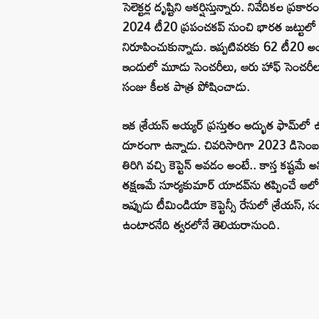
సెలెక్టర్ల దృష్టిని ఆకర్షిస్తున్నారు. నివేది
2024 టీ20 ప్రపంచకప్ నుంచి భారత జట్టులో
నిరూపించుకున్నాడు. ఇప్పటివరకు 62 టీ20 అ
ఇందులో మూడు సెంచరీలు, ఆరు హాఫ్ సెంచరీలు
సంజు కీలక పాత్ర పోషించాడు.
ఇక శ్రేయస్ అయ్యర్ ప్రస్తుతం అద్భుత ఫామ్‌లో 
దూరంగా ఉన్నాడు. చివరిసారిగా 2023 డిసెంబర
తిరిగి వచ్చి కెప్టెన్ అవడం అంటే.. కాస్త కష్టమ
తక్షణమే సూర్యకుమార్ యాదవ్‌ను తప్పించే ఆలోచనల
ఇప్పుడు టీమిండియా కెప్టెన్సీ రేసులో శ్రేయస్, సం
ఉంటారనేది త్వరలోనే తెలియరానుంది.