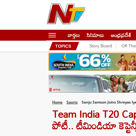
వార్తలు
సినిమాలు
ఆంధ్రప్రదేశ్
Story Board
Off Th
TOPICS
Home
Sports
Sanju Samson Joins Shreyas Iy
Team India T20 Captai
పోటీ.. టీమిండియా కెప్టెన్