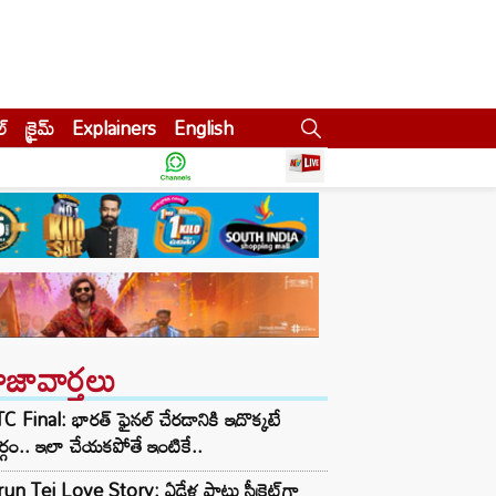
ల్
క్రైమ్
Explainers
English
ాజావార్తలు
 Final: భారత్ ఫైనల్ చేరడానికి ఇదొక్కటే
్గం.. ఇలా చేయకపోతే ఇంటికే..
un Tej Love Story: ఏడేళ్ల పాటు సీక్రెట్‌గా