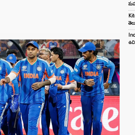
మహ
Kit
తెల
Ind
ఉచి