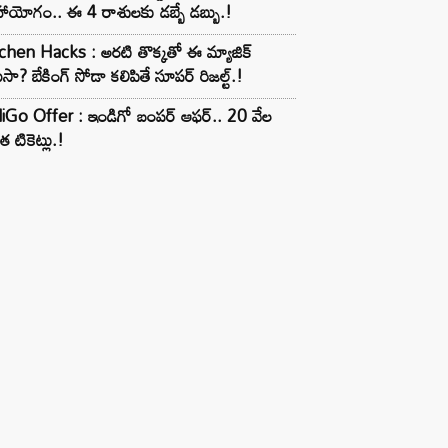
ాయోగం.. ఈ 4 రాశులకు డబ్బే డబ్బు.!
chen Hacks : అరటి తొక్కతో ఈ మ్యాజిక్
ుసా? బేకింగ్ సోడా కలిపితే సూపర్ రిజల్ట్.!
iGo Offer : ఇండిగో బంపర్ ఆఫర్.. 20 వేల
త టికెట్లు.!