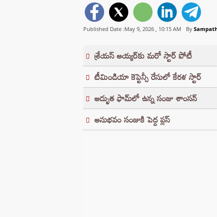
Published Date :May 9, 2026 ,
10:15 AM
By
Sampat
శ్రేయస్ అయ్యర్‌కు మరో స్టార్ పోటీ
టీమిండియా కెప్టెన్సీ రేసులో కేరళ స్టార్
అద్భుత ఫామ్‌లో ఉన్న సంజు శాంసన్
అనుభవం సంజుకి పెద్ద ప్లస్‌