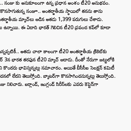
కల ప్రకారం.. సంజు కు అనుకూలంగా ఉన్న ప్రధాన అంశం టీ20 అనుభవం.
 కొనసాగుతున్న సంజూ.. అంతర్జాతీయ స్థాయిలో తనను తాను
ంతర్జాతీయ మ్యాచ్‌లు ఆడిన అతడు 1,399 పరుగులు చేశాడు.
 ఉన్నాయి. ఈ ఏడాది భారత్ గెలిచిన టీ20 ప్రపంచ కప్‌లో కూడా
ఉన్నప్పటికీ.. అతడు చాలా కాలంగా టీ20 అంతర్జాతీయ క్రికెట్‌కు
్ 3న భారత తరఫున టీ20 మ్యాచ్ ఆడాడు. దీంతో నేరుగా జట్టులోకి
ే అని కొందరు భావిస్తున్నట్లు సమాచారం. అయితే బీసీసీఐ సెలక్షన్ కమిటీ
ో లేదని తెలుస్తోంది. బ్యాటర్‌గా కొనసాగించనున్నట్లు తెలుస్తోంది.
జు నిలిచారు. ఐర్లాండ్, ఇంగ్లండ్ సిరీస్‌లకు ఎవరు కెప్టెన్‌గా