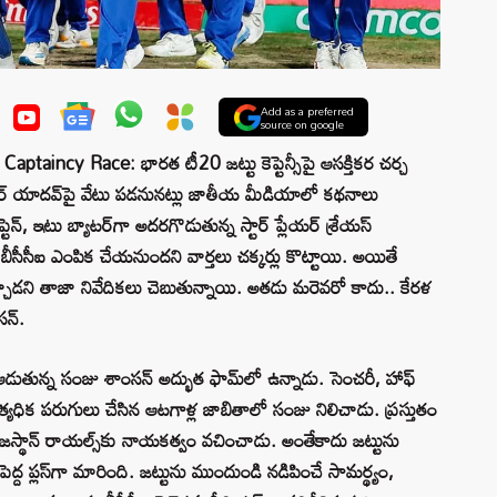
Add as a preferred
source on google
incy Race: భారత టీ20 జట్టు కెప్టెన్సీపై ఆసక్తికర చర్చ
్యకుమార్ యాదవ్‌పై వేటు పడనునట్లు జాతీయ మీడియాలో కథనాలు
న్, ఇటు బ్యాటర్‌గా అదరగొడుతున్న స్టార్ ప్లేయర్ శ్రేయస్
 బీసీసీఐ ఎంపిక చేయనుందని వార్తలు చక్కర్లు కొట్టాయి. అయితే
టర్ వచ్చాడని తాజా నివేదికలు చెబుతున్నాయి. అతడు మరెవరో కాదు.. కేరళ
సన్.
ఆడుతున్న సంజు శాంసన్ అద్భుత ఫామ్‌లో ఉన్నాడు. సెంచరీ, హాఫ్
్యధిక పరుగులు చేసిన ఆటగాళ్ల జాబితాలో సంజు నిలిచాడు. ప్రస్తుతం
ాజస్థాన్ రాయల్స్‌కు నాయకత్వం వచించాడు. అంతేకాదు జట్టును
్ద ప్లస్‌గా మారింది. జట్టును ముందుండి నడిపించే సామర్థ్యం,