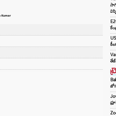
సాగ
విప
h Kumar
E20
కేం
US-
కీల
Va
తేజ
ట్
Ba
జోస
Jow
ఫ్ర
Zod