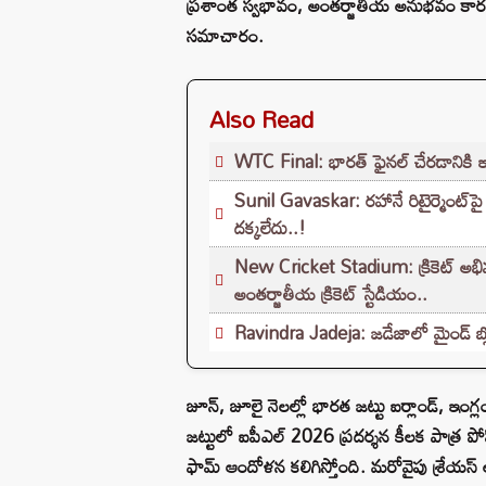
ప్రశాంత స్వభావం, అంతర్జాతీయ అనుభవం కారణంగా స
సమాచారం.
Also Read
WTC Final: భారత్ ఫైనల్ చేరడానికి ఇ
Sunil Gavaskar: రహానే రిటైర్మెంట్‌పై గ
దక్కలేదు..!
New Cricket Stadium: క్రికెట్ అభి
అంతర్జాతీయ క్రికెట్ స్టేడియం..
Ravindra Jadeja: జడేజాలో మైండ్ బ్లో
జూన్, జూలై నెలల్లో భారత జట్టు ఐర్లాండ్, ఇంగ్
జట్టులో ఐపీఎల్ 2026 ప్రదర్శన కీలక పాత్ర ప
ఫామ్ ఆందోళన కలిగిస్తోంది. మరోవైపు శ్రేయస్