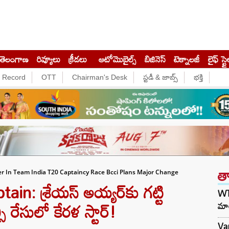
తెలంగాణ
రివ్యూలు
క్రీడలు
ఆటోమొబైల్స్
బిజినెస్‌
టెక్నాలజీ
లైఫ్ స్టై
e Record
OTT
Chairman's Desk
స్టడీ & జాబ్స్
భక్తి
త
er In Team India T20 Captaincy Race Bcci Plans Major Change
n: శ్రేయస్ అయ్యర్‌కు గట్టి
WTC
సీ రేసులో కేరళ స్టార్!
మార
Var