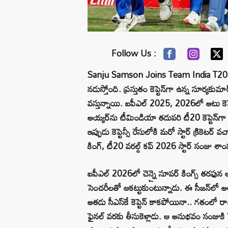
Follow Us :
Sanju Samson Joins Team India T20 Capta
నడుస్తోంది. ప్రస్తుతం కెప్టెన్‌గా ఉన్న సూర
వస్తున్నాయి. ఐపీఎల్ 2025, 2026లో అటు కెప్టె
అయ్యర్‌ను టీమిండియా తదుపరి టీ20 కెప్టెన్‌గా
ఇప్పుడు కెప్టెన్సీ రేసులోకి మరో స్టార్ క్రికె
కింగ్, టీ20 వరల్డ్ కప్ 2026 స్టార్ సంజు శాం
ఐపీఎల్‌ 2026లో చెన్నై సూపర్ కింగ్స్ తరఫున 
సెంచరీలతో ఆకట్టుకుంటున్నాడు. ఈ సీజన్‌లో అత
అతడు సీఎస్‌కే కెప్టెన్ కాకపోయినా.. గతంలో ర
ఫైనల్ వరకు తీసుకెళ్లాడు. ఆ అనుభవం సంజుకి పెద