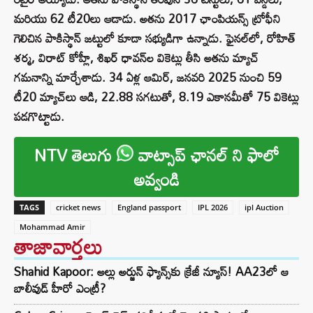
మరియు 62 టీ20లు ఆడాడు. అతను 2017 ఛాంపియన్స్ ట్రోఫీని
గెలిచిన పాకిస్థాన్ జట్టులో కూడా సభ్యుడిగా ఉన్నాడు. ఫైనల్‌లో, రోహిత్
శర్మ, విరాట్ కోహ్లీ, శిఖర్ ధావన్‌ల వికెట్లు తీసి అతను మ్యాచ్
గమనాన్ని మార్చేశాడు. 34 ఏళ్ల ఆమిర్, జనవరి 2025 నుంచి 59
టీ20 మ్యాచ్‌లు ఆడి, 22.88 సగటుతో, 8.19 ఎకానమీతో 75 వికెట్లు
పడగొట్టాడు.
NTV తెలుగు
వాట్సాప్ ఛానల్ ని ఫాలో
అవ్వండి
TAGS
cricket news
England passport
IPL 2026
ipl Auction
Mohammad Amir
తాజావార్తలు
Shahid Kapoor: అల్లు అర్జున్ ఫ్యాన్స్‌కు క్రేజీ న్యూస్! AA23లో ఆ
బాలీవుడ్ హీరో ఎంట్రీ?