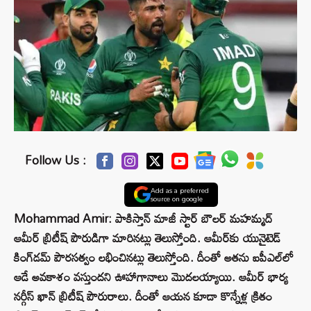
Follow Us :
Add as a preferred
source on google
Mohammad Amir: పాకిస్తాన్ మాజీ స్టార్ బౌలర్ మహమ్మద్
ఆమీర్‌ బ్రిటీష్ పౌరుడిగా మారినట్లు తెలుస్తోంది. ఆమీర్‌కు యునైటెడ్
కింగ్‌డమ్ పౌరసత్వం లభించినట్లు తెలుస్తోంది. దీంతో అతను ఐపీఎల్‌లో
ఆడే అవకాశం వస్తుందని ఊహాగానాలు మొదలయ్యాయి. ఆమీర్ భార్య
నర్గీస్ ఖాన్ బ్రిటీష్ పౌరురాలు. దీంతో ఆయన కూడా కొన్నేళ్ల క్రితం