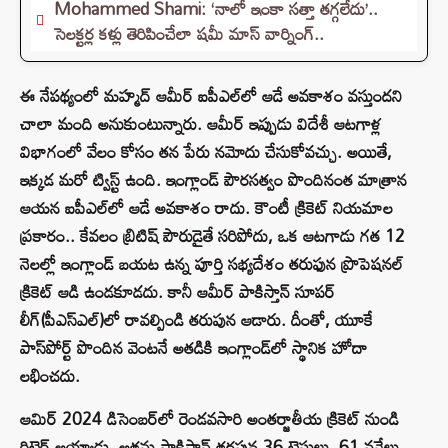
Mohammed Shami: ‘నాలో ఇంకా సత్తా తగ్గలేదు’..
సెలక్టర్ల కళ్లు తెరిపించేలా షమీ మాస్ వార్నింగ్..
ఈ నేపథ్యంలో మహ్మద్ ఆమీర్ ఐపీఎల్‌లో ఆడే అవకాశం వస్తుందని
చాలా మంది అనుకుంటున్నారు. ఆమీర్ ఇప్పుడు విదేశీ ఆటగాళ్ల
విభాగంలో వేలం కోసం తన పేరు నమోదు చేసుకోవచ్చు. అయితే,
ఇక్కడ మరో ట్విస్ట్ ఉంది. ఇంగ్లాండ్ పౌరసత్వం పొందినంత మాత్రాన
ఆయన ఐపీఎల్‌‌లో ఆడే అవకాశం రాదు. కౌంటీ క్రికెట్ నియమాల
ప్రకారం.. కేవలం బ్రిటిష్ పౌరుడైతే సరిపోదు, ఒక ఆటగాడు గత 12
నెలల్లో ఇంగ్లాండ్ బయట ఉన్న పూర్తి సభ్యదేశం తరుఫున ప్రొపెషనల్
క్రికెట్ ఆడి ఉండకూడదు. కానీ ఆమీర్ పాకిస్తాన్ సూపర్
లీగ్(పీఎస్ఎల్)లో రావల్పిండి తరుపున ఆడారు. దీంతో, యూకే
పాస్‌పోర్ట్ పొందిన వెంటనే అతడికి ఇంగ్లాండ్‌లో స్థానిక హోదా
లభించదు.
ఆమిర్ 2024 డిసెంబర్‌లో రెండవసారి అంతర్జాతీయ క్రికెట్ నుండి
రిటైర్ అయ్యాడు. అతను పాకిస్థాన్ తరపున 36 టెస్టులు, 61 వన్డేలు,