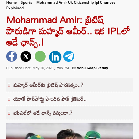
Home
Sports
Mohammad Amir Uk Citizenship Ipl Chances
Explained
Mohammad Amir: బ్రిటిష్
పౌరుడిగా మహ్మద్ ఆమీర్.. ఇక IPLలో
ఆడే ఛాన్స్.!
Published Date :May 20, 2026 ,
7:08 PM
By
Venu Goapl Reddy
మహ్మద్ ఆమీర్‌కు బ్రిటిష్ పౌరసత్వం..?
యూకే పాస్‌పోర్టు పొందిన పాక్ క్రికెటర్..
ఐపీఎల్‌లో ఆడే ఛాన్స్ వస్తుందా.?