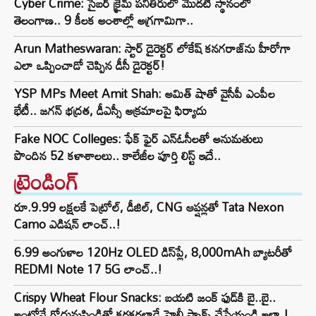
Cyber Crime: సైబర్ క్రైమ్ పనితీరులో మొదటి స్థానంలో
తెలంగాణ.. 9 కీలక అంశాల్లో అగ్రగామిగా..
Arun Matheswaran: స్టార్ డైరెక్టర్ లోకేష్ కనగరాజ్‌ను హీరోగా
ఎలా ఒప్పించాడో చెప్పిన డీసీ డైరెక్టర్!
YSP MPs Meet Amit Shah: అమిత్ షాతో వైసీపీ ఎంపీల
భేటీ.. జగన్ భద్రత, డీఎస్సీ అక్రమాలపై ఫిర్యాదు
Fake NOC Colleges: ఫేక్ ఫైర్ ఎన్ఓసీలతో అనుమతులు
పొందిన 52 కళాశాలలు.. కాలేజీల పూర్తి లిస్ట్ ఇదే..
ట్రెండింగ్‌
రూ.9.99 లక్షలకే పెట్రోల్, డీజిల్, CNG ఆప్షన్లతో Tata Nexon
Camo ఎడిషన్ లాంచ్..!
6.99 అంగుళాల 120Hz OLED డిస్‌ప్లే, 8,000mAh బ్యాటరీతో
REDMI Note 17 5G లాంచ్..!
Crispy Wheat Flour Snacks: బయటి జంక్ ఫుడ్‌కి బై..బై..
ఇంట్లోనే గోధుమపిండితో కరకరలాడే హెల్తీ స్నాక్స్ చేసేయండి ఇలా.!