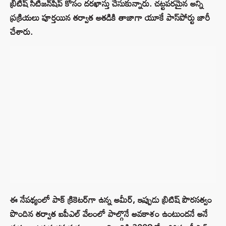
బ్రిటిష్ సిటిజన్‌షిప్ కోసం దరఖాస్తు చేసుకున్నారు. చట్టపరమైన అన్ని
ప్రక్రియలు పూర్తయిన తర్వాత అతడికి తాజాగా యూకే పాస్‌పోర్టు జారీ
చేశారు.
ఈ నేపథ్యంలో పాక్ క్రికెటర్‌గా ఉన్న అమీర్, ఇప్పుడు బ్రిటిష్ పౌరసత్వం
పొందిన తర్వాత ఐపీఎల్ వేలంలో పాల్గొనే అవకాశం ఉంటుందనే అనే