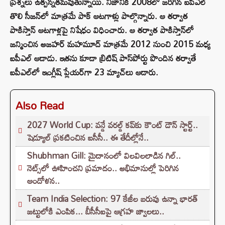
ప్రశ్నలు ఉత్పన్నతమవుతున్నాయి. నిజానికి 2008లో జరిగిన ఐపీఎల్
తొలి సీజన్‌లో మాత్రమే పాక్ ఆటగాళ్లు పాల్గొన్నారు. ఆ తర్వాత
పాకిస్తాన్ ఆటగాళ్లపై నిషేధం విధించారు. ఆ తర్వాత పాకిస్తాన్‌లో
జన్మించిన అజహర్ మహమూద్ మాత్రమే 2012 నుంచి 2015 మధ్య
ఐపీఎల్ ఆడాడు. ఇతను కూడా బ్రిటిష్ పాస్‌పోర్టు పొందిన తర్వాతే
ఐపీఎల్‌లో ఇంగ్లీష్ ప్లేయర్‌గా 23 మ్యాచ్‌లు ఆడారు.
Also Read
2027 World Cup: వన్డే వరల్డ్ కప్‌కు కౌంట్ డౌన్ స్టార్ట్..
షెడ్యూల్ ప్రకటించిన ఐసీసీ.. ఈ తేదీల్లోనే..
Shubhman Gill: మైదానంలో విలవిలలాడిన గిల్..
నెట్స్‌లో ఊహించని ప్రమాదం.. అభిమానుల్లో పెరిగిన
ఆందోళన..
Team India Selection: 97 కేజీల బరువు ఉన్నా భారత్
జట్టులోకి ఎంపిక... బీసీసీఐపై ఆగ్రహ జ్వాలలు..