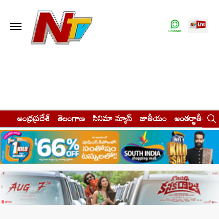
ఆంధ్రప్రదేశ్
తెలంగాణ
సినిమా న్యూస్
జాతీయం
అంతర్జాతీయం