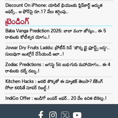
Discount On iPhone: యాపిల్ ప్రియులకు ఫ్లిప్‌కార్ట్ అద్భుత
ఆఫర్స్.. ఆ ఫోన్‌పై రూ.17 వేలు తగ్గింపు..
ట్రెండింగ్‌
Baba Vanga Prediction 2026: బాబా వంగా జోస్యం.. ఈ 5
రాశులకు కోటీశ్వర యోగం.!
Jowar Dry Fruits Laddu: ప్రోటీన్ రిచ్ ‘జొన్న డ్రై ఫ్రూప్ట్స్ లడ్డు’..
సులువుగా ఇంట్లోనే చేసేయండి ఇలా..!
Zodiac Predictions : ఆగస్టు 5న బుధ-గురు మహాయోగం.. ఈ 4
రాశులకు డబ్బే డబ్బు.!
Kitchen Hacks : అరటి తొక్కతో ఈ మ్యాజిక్ తెలుసా? బేకింగ్
సోడా కలిపితే సూపర్ రిజల్ట్.!
IndiGo Offer : ఇండిగో బంపర్ ఆఫర్.. 20 వేల ఉచిత టికెట్లు.!