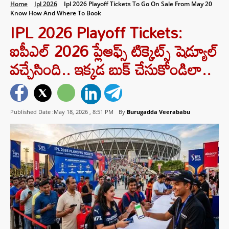
Home
Ipl 2026
Ipl 2026 Playoff Tickets To Go On Sale From May 20
Know How And Where To Book
IPL 2026 Playoff Tickets:
ఐపీఎల్ 2026 ప్లేఆఫ్స్ టిక్కెట్స్ షెడ్యూల్
వచ్చేసింది.. ఇక్కడ బుక్ చేసుకోండిలా..
Published Date :May 18, 2026 ,
8:51 PM
By
Burugadda Veerababu