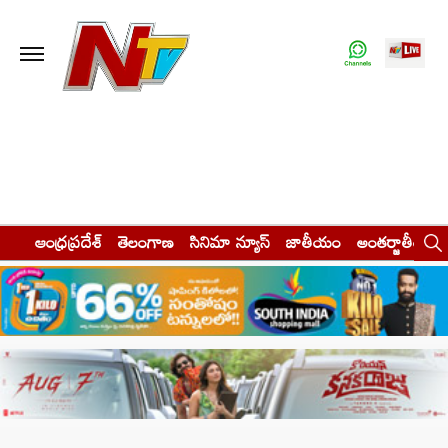
ఆంధ్రప్రదేశ్
తెలంగాణ
సినిమా న్యూస్
జాతీయం
అంతర్జాతీయం