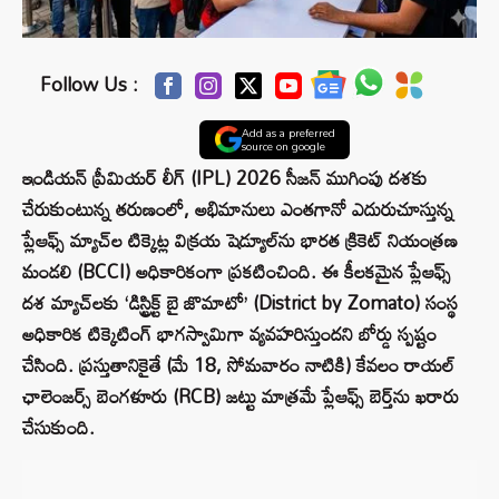
Follow Us :
Add as a preferred
source on google
ఇండియన్ ప్రీమియర్ లీగ్ (IPL) 2026 సీజన్ ముగింపు దశకు
చేరుకుంటున్న తరుణంలో, అభిమానులు ఎంతగానో ఎదురుచూస్తున్న
ప్లేఆఫ్స్ మ్యాచ్‌ల టిక్కెట్ల విక్రయ షెడ్యూల్‌ను భారత క్రికెట్ నియంత్రణ
మండలి (BCCI) అధికారికంగా ప్రకటించింది. ఈ కీలకమైన ప్లేఆఫ్స్
దశ మ్యాచ్‌లకు ‘డిస్ట్రిక్ట్ బై జొమాటో’ (District by Zomato) సంస్థ
అధికారిక టిక్కెటింగ్ భాగస్వామిగా వ్యవహరిస్తుందని బోర్డు స్పష్టం
చేసింది. ప్రస్తుతానికైతే (మే 18, సోమవారం నాటికి) కేవలం రాయల్
ఛాలెంజర్స్ బెంగళూరు (RCB) జట్టు మాత్రమే ప్లేఆఫ్స్ బెర్త్‌ను ఖరారు
చేసుకుంది.