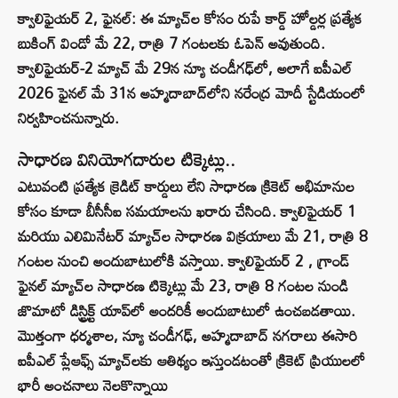
క్వాలిఫైయర్ 2, ఫైనల్: ఈ మ్యాచ్‌ల కోసం రుపే కార్డ్ హోల్డర్ల ప్రత్యేక
బుకింగ్ విండో మే 22, రాత్రి 7 గంటలకు ఓపెన్ అవుతుంది.
క్వాలిఫైయర్-2 మ్యాచ్ మే 29న న్యూ చండీగఢ్‌లో, అలాగే ఐపీఎల్
2026 ఫైనల్ మే 31న అహ్మదాబాద్‌లోని నరేంద్ర మోదీ స్టేడియంలో
నిర్వహించనున్నారు.
సాధారణ వినియోగదారుల టిక్కెట్లు..
ఎటువంటి ప్రత్యేక క్రెడిట్ కార్డులు లేని సాధారణ క్రికెట్ అభిమానుల
కోసం కూడా బీసీసీఐ సమయాలను ఖరారు చేసింది. క్వాలిఫైయర్ 1
మరియు ఎలిమినేటర్ మ్యాచ్‌ల సాధారణ విక్రయాలు మే 21, రాత్రి 8
గంటల నుంచి అందుబాటులోకి వస్తాయి. క్వాలిఫైయర్ 2 , గ్రాండ్
ఫైనల్ మ్యాచ్‌ల సాధారణ టిక్కెట్లు మే 23, రాత్రి 8 గంటల నుండి
జొమాటో డిస్ట్రిక్ట్ యాప్‌లో అందరికీ అందుబాటులో ఉంచబడతాయి.
మొత్తంగా ధర్మశాల, న్యూ చండీగఢ్, అహ్మదాబాద్ నగరాలు ఈసారి
ఐపీఎల్ ప్లేఆఫ్స్ మ్యాచ్‌లకు ఆతిథ్యం ఇస్తుండటంతో క్రికెట్ ప్రియులలో
భారీ అంచనాలు నెలకొన్నాయి