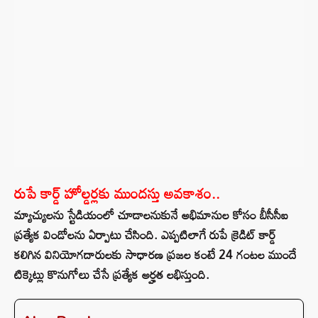
రుపే కార్డ్ హోల్డర్లకు ముందస్తు అవకాశం..
మ్యాచ్యులను స్టేడియంలో చూడాలనుకునే అభిమానుల కోసం బీసీసీఐ
ప్రత్యేక విండోలను ఏర్పాటు చేసింది. ఎప్పటిలాగే రుపే క్రెడిట్ కార్డ్
కలిగిన వినియోగదారులకు సాధారణ ప్రజల కంటే 24 గంటల ముందే
టిక్కెట్లు కొనుగోలు చేసే ప్రత్యేక అర్హత లభిస్తుంది.