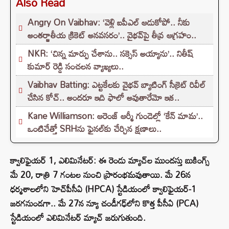
Also Read
Angry On Vaibhav: ‘వెళ్లి ఐపీఎల్ ఆడుకోపో.. నీకు
అంతర్జాతీయ క్రికెట్ అనవసరం’.. వైభవ్‌పై తీవ్ర ఆగ్రహం..
NKR: ‘చిన్న మార్పు చేశాను.. సక్సెస్ అయ్యాను’.. నితీష్
కుమార్ రెడ్డి సంచలన వ్యాఖ్యలు..
Vaibhav Batting: ఎట్టకేలకు వైభవ్ బ్యాటింగ్ సీక్రెట్ రివీల్
చేసిన కోచ్.. అందరూ ఇది ఫాలో అవుతారేమో ఇక..
Kane Williamson: ఆరెంజ్ ఆర్మీ గుండెల్లో ‘కేన్‌ మామ’..
ఒంటిచేత్తో SRHను ఫైనల్‌కు చేర్చిన క్షణాలు..
క్వాలిఫైయర్ 1, ఎలిమినేటర్: ఈ రెండు మ్యాచ్‌ల ముందస్తు బుకింగ్స్
మే 20, రాత్రి 7 గంటల నుంచి ప్రారంభమవుతాయి. మే 26న
ధర్మశాలలోని హెచ్‌పీసీఏ (HPCA) స్టేడియంలో క్వాలిఫైయర్-1
జరగనుండగా.. మే 27న న్యూ చండీగఢ్‌లోని కొత్త పీసీఏ (PCA)
స్టేడియంలో ఎలిమినేటర్ మ్యాచ్ జరుగుతుంది.