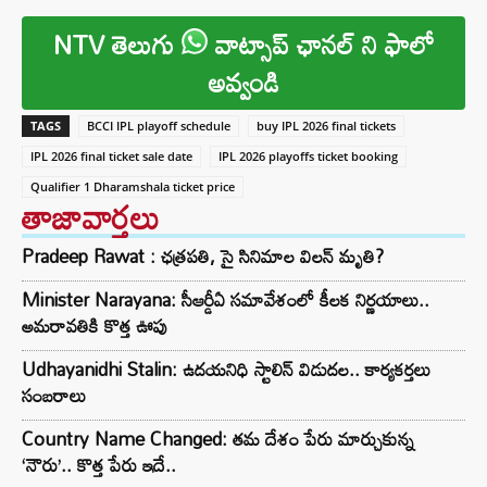
NTV తెలుగు
వాట్సాప్ ఛానల్ ని ఫాలో
అవ్వండి
TAGS
BCCI IPL playoff schedule
buy IPL 2026 final tickets
IPL 2026 final ticket sale date
IPL 2026 playoffs ticket booking
Qualifier 1 Dharamshala ticket price
తాజావార్తలు
Pradeep Rawat : ఛత్రపతి, సై సినిమాల విలన్ మృతి?
Minister Narayana: సీఆర్డీఏ సమావేశంలో కీలక నిర్ణయాలు..
అమరావతికి కొత్త ఊపు
Udhayanidhi Stalin: ఉదయనిధి స్టాలిన్ విడుదల.. కార్యకర్తలు
సంబరాలు
Country Name Changed: తమ దేశం పేరు మార్చుకున్న
‘నౌరు’.. కొత్త పేరు ఇదే..