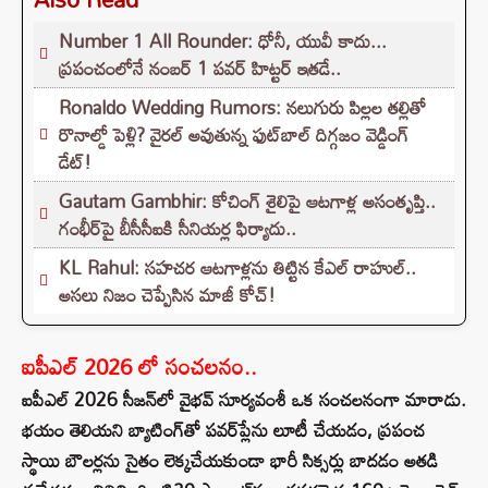
Number 1 All Rounder: ధోనీ, యువీ కాదు...
ప్రపంచంలోనే నంబర్ 1 పవర్ హిట్టర్ ఇతడే..
Ronaldo Wedding Rumors: నలుగురు పిల్లల తల్లితో
రొనాల్డో పెళ్లి? వైరల్ అవుతున్న ఫుట్‌బాల్ దిగ్గజం వెడ్డింగ్
డేట్!
Gautam Gambhir: కోచింగ్ శైలిపై ఆటగాళ్ల అసంతృప్తి..
గంభీర్‌పై బీసీసీఐకి సీనియర్ల ఫిర్యాదు..
KL Rahul: సహచర ఆటగాళ్లను తిట్టిన కేఎల్ రాహుల్..
అసలు నిజం చెప్పేసిన మాజీ కోచ్!
ఐపీఎల్ 2026 లో సంచలనం..
ఐపీఎల్ 2026 సీజన్‌లో వైభవ్ సూర్యవంశీ ఒక సంచలనంగా మారాడు.
భయం తెలియని బ్యాటింగ్‌తో పవర్‌ప్లేను లూటీ చేయడం, ప్రపంచ
స్థాయి బౌలర్లను సైతం లెక్కచేయకుండా భారీ సిక్సర్లు బాదడం అతడి