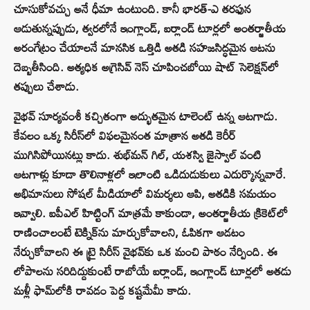
చూసుకోవచ్చు అనే ధీమా ఉంటుంది. కానీ భారత్-ఎ తరఫున
ఆడుతున్నప్పుడు, త్వరలోనే ఇంగ్లాండ్, ఐర్లాండ్ టూర్లలో అంతర్జాతీయ
అరంగేట్రం చేయాలనే మానసిక ఒత్తిడి అతడి సహజసిద్ధమైన ఆటను
దెబ్బతీసింది. అత్యధిక అగ్రెసివ్ నెస్ చూపించబోయి షాట్ సెలెక్షన్‌లో
తప్పులు చేశాడు.
వైభవ్ సూర్యవంశీ కచ్చితంగా అద్భుతమైన టాలెంట్ ఉన్న ఆటగాడు.
కేవలం ఒక్క సిరీస్‌లో విఫలమైనంత మాత్రాన అతడి కెరీర్
ముగిసిపోయినట్లు కాదు. శుభ్‌మన్ గిల్, యశస్వి జైస్వాల్ వంటి
ఆటగాళ్లు కూడా తొలినాళ్లలో ఇలాంటి ఒడిదుడుకులు ఎదుర్కొన్నవారే.
అభిమానులు సోషల్ మీడియాలో విమర్శలు ఆపి, అతడికి సమయం
ఇవ్వాలి. ఐపీఎల్ హిట్టింగ్ మాత్రమే కాకుండా, అంతర్జాతీయ క్రికెట్‌లో
రాణించాలంటే టెక్నిక్‌ను మార్చుకోవాలని, ఓపికగా ఆడటం
నేర్చుకోవాలని ఈ ట్రై సిరీస్ వైభవ్‌కు ఒక మంచి పాఠం నేర్పింది. ఈ
లోపాలను సరిదిద్దుకుంటే రాబోయే ఐర్లాండ్, ఇంగ్లాండ్ టూర్లలో అతడు
మళ్లీ ఫామ్‌లోకి రావడం పెద్ద కష్టమేమీ కాదు.