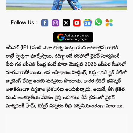
Follow Us :
Add as a preferred
source on google
ఐపీఎల్ (IPL) వంటి మెగా టోర్నమెంట్లు యువ ఆటగాళ్లను రాత్రికి
రాత్రే స్టార్లుగా మార్చేస్తాయి. సరిగ్గా ఇదే తరహాలో వైభవ్ సూర్యవంశీ
పేరు గత ఐపీఎల్ సీజన్ల కంటే కూడా మొన్నటి 2026 ఐపీఎల్ సీజన్‌లో
మారుమోగిపోయింది. తన అసాధారణ హిట్టింగ్, కళ్లు చెదిరే స్ట్రైక్ రేట్‌తో
బ్యాటింగ్ చేస్తూ అందరి మన్ననలు పొందాడు. భారత క్రికెట్ భవిష్యత్
ఆశాకిరణంగా దిగ్గజాల ప్రశంసలు అందుకున్నాడు. అయితే, లీగ్ క్రికెట్
నుండి అంతర్జాతీయ వేదికల వైపు అడుగులు వేసే క్రమంలో వైభవ్
సూర్యవంశీ ఫామ్, టెక్నిక్ ప్రస్తుతం తీవ్ర చర్చనీయాంశంగా మారాయి.