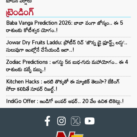
కూడిన వర్షాలు
ట్రెండింగ్‌
Baba Vanga Prediction 2026: బాబా వంగా జోస్యం.. ఈ 5
రాశులకు కోటీశ్వర యోగం.!
Jowar Dry Fruits Laddu: ప్రోటీన్ రిచ్ ‘జొన్న డ్రై ఫ్రూప్ట్స్ లడ్డు’..
సులువుగా ఇంట్లోనే చేసేయండి ఇలా..!
Zodiac Predictions : ఆగస్టు 5న బుధ-గురు మహాయోగం.. ఈ 4
రాశులకు డబ్బే డబ్బు.!
Kitchen Hacks : అరటి తొక్కతో ఈ మ్యాజిక్ తెలుసా? బేకింగ్
సోడా కలిపితే సూపర్ రిజల్ట్.!
IndiGo Offer : ఇండిగో బంపర్ ఆఫర్.. 20 వేల ఉచిత టికెట్లు.!