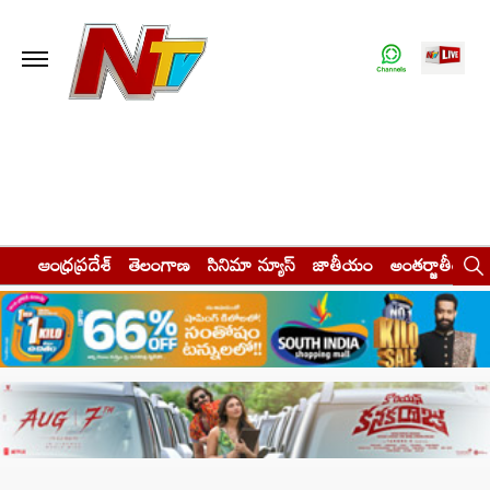
ఆంధ్రప్రదేశ్
తెలంగాణ
సినిమా న్యూస్
జాతీయం
అంతర్జాతీయం