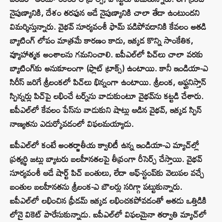
నైపుణ్యానికి, దేశం తరఫున ఆడే నైపుణ్యానికి చాలా తేడా ఉంటుందని
విమర్శిస్తున్నారు. వైభవ్ సూర్యవంశీ ఫామ్ పడిపోవడానికి కేవలం అతడి
బ్యాటింగ్ లోపం మాత్రమే కారణం కాదు, ఇక్కడ కొన్ని సాంకేతిక,
వ్యూహాత్మక అంశాలను గమనించాలి. ఐపీఎల్‌లో పిచ్‌లు చాలా వరకు
బ్యాటింగ్‌కు అనుకూలంగా (ఫ్లాట్ ట్రాక్స్) ఉంటాయి. కానీ ఇండియా-ఎ
సిరీస్‌ జరిగే శ్రీలంకలో పిచ్‌లు భిన్నంగా ఉంటాయి. శ్రీలంక, ఆఫ్ఘనిస్తాన్
స్పిన్నర్లు పిచ్‌పై లభించే టర్న్‌ను వాడుకుంటూ వైభవ్‌ను కట్టడి చేశారు.
ఐపీఎల్‌లో కేవలం పేస్‌ను వాడుకుని షాట్లు ఆడిన వైభవ్, ఇక్కడ స్పిన్
నాణ్యతను ఎదుర్కోవడంలో విఫలమయ్యాడు.
ఐపీఎల్‌లో కంటే అంతర్జాతీయ క్వాలిటీ ఉన్న ఇండియా-ఎ మ్యాచ్‌ల్లో
ప్రత్యర్థి జట్లు బ్యాటరు బలహీనతలపై తీవ్రంగా రీసెర్చ్ చేస్తాయి. వైభవ్
సూర్యవంశీ ఆడే షార్ట్ పిచ్ బంతులు, లేదా ఆఫ్-స్టంప్‌కు వెలుపల వచ్చే
బంతుల బలహీనతను శ్రీలంక-ఎ బౌలర్లు సరిగ్గా పట్టుకున్నారు.
ఐపీఎల్‌లో లభించిన ఫ్రీడమ్ ఇక్కడ లభించకపోవడంతో అతడు ఒత్తిడికి
లోనై వికెట్ పారేసుకున్నాడు. ఐపీఎల్‌లో విఫలమైనా తర్వాతి మ్యాచ్‌లో