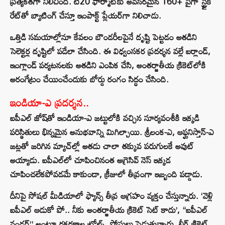
ప్రత్యేకతగా నిలిచింది. టి20 ఫార్మాట్‌కు అవసరమైన 160+ పైగా స్ట్రైక్
రేట్‌తో బ్యాటింగ్ చేస్తూ ఇంపాక్ట్ ప్లేయర్‌గా నిలిచాడు.
ఒత్తిడి సమయాల్లోనూ కేవలం బౌండరీలపైనే దృష్టి పెట్టడం అతడిని
సెలెక్టర్ల దృష్టిలో పడేలా చేసింది. ఈ విధ్వంసకర ప్రదర్శన వల్లే ఐర్లాండ్,
ఇంగ్లాండ్ పర్యటనలకు అతడిని ఎంపిక చేసి, అంతర్జాతీయ క్రికెట్‌లోకి
అరంగేట్రం చేయించేందుకు బోర్డు రంగం సిద్ధం చేసింది.
ఇండియా-ఎ ప్రదర్శన..
ఐపీఎల్ జోష్‌తో ఇండియా-ఎ జట్టులోకి వచ్చిన సూర్యవంశీకి ఇక్కడి
పరిస్థితులు భిన్నమైన అనుభవాన్ని మిగిల్చాయి. శ్రీలంక-ఎ, ఆఫ్ఘనిస్తాన్-ఎ
జట్లతో జరిగిన మ్యాచ్‌ల్లో అతడు చాలా తక్కువ పరుగులకే అవుట్
అయ్యాడు. ఐపీఎల్‌లో చూపించినంత అగ్రెసివ్ నెస్ ఇక్కడ
చూపించలేకపోవడమే కాకుండా, క్రీజులో తీవ్రంగా ఇబ్బంది పడ్డాడు.
దీనిపై సోషల్ మీడియాలో ఫ్యాన్స్ తీవ్ర ఆగ్రహం వ్యక్తం చేస్తున్నారు. ‘వెళ్లి
ఐపీఎల్ ఆడుకో పో.. నీకు అంతర్జాతీయ క్రికెట్ సెట్ కాదు’, “ఐపీఎల్
వండర్” అంటూ రకరకాల ట్రోల్స్, పోస్టులు పెడుతున్నారు. లీగ్ క్రికెట్