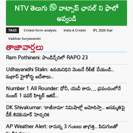
NTV తెలుగు
వాట్సాప్ ఛానల్ ని ఫాలో
అవ్వండి
TAGS
Cricket form analysis
India A Cricket
IPL 2026 Star
Vaibhav Suryavanshi
తాజావార్తలు
Ram Pothineni: పాండిచ్చేరిలో RAPO 23
Udhayanidhi Stalin: ఉదయనిధిని వెంటనే రీలీజ్ చేయండి..
మద్రాస్ హైకోర్టు ఆదేశాలు..
Number 1 All Rounder: ధోనీ, యువీ కాదు… ప్రపంచంలోనే
నంబర్ 1 పవర్ హిట్టర్ ఇతడే..
DK Shivakumar: ‘రాజీనామా’ నిమిషాల్లో ఆమోదిస్తా.. అసమ్మతిపై
డీకే.శివకుమార్ హెచ్చరిక
AP Weather Alert: రానున్న 3 గంటలు జాగ్రత్త.. పిడుగులతో