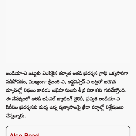
ఇండియా-ఎ జట్టుకు ఎంపికైన తర్వాత అతడి ప్రదర్శన గ్రాఫ్ ఒక్కసారిగా
పడిపోవడం, ముఖ్యంగా శ్రీలంక-ఎ, ఆఫ్ఘనిస్తాన్-ఎ జట్లతో జరిగిన
మ్యాచ్‌ల్లో విఫలం కావడం అభిమానులను తీవ్ర నిరాశకు గురిచేస్తోంది.
ఈ నేపథ్యంలో అతడి ఐపీఎల్ బ్యాటింగ్ శైలికి, ప్రస్తుత ఇండియా-ఎ
సిరీస్‌ల ప్రదర్శనకు మధ్య ఉన్న వ్యత్యాసాలపై క్రీడా వర్గాల్లో విశ్లేషణలు
చేస్తున్నారు.
Also Read