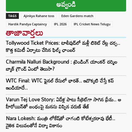
అవ్వండి
TAGS
Ajinkya Rahane toss
Eden Gardens match
Hardik Pandya Captaincy
IPL 2026
IPL Cricket News Telugu
తాజావార్తలు
Tollywood Ticket Prices: టాలీవుడ్‌లో మళ్లీ టికెట్‌ రేట్ల చర్చ..
కొత్త కమిటీ ఏర్పాటు చేసిన ఫిల్మ్‌ ఛాంబర్‌
Charmila Nalluri Background : ట్రెండింగ్ యాంకర్ చర్మిల
బ్యాక్ గ్రౌండ్ ఏంటో తెలుసా?
WTC Final: WTC ఫైనల్ రేసులో భారత్.. ఇదొక్కటి చేస్తే కప్
ఇండియాదే..
Varun Tej Love Story: ఏడేళ్ల పాటు సీక్రెట్‌గా సాగిన ప్రేమ.. ఆ
హీరోయిన్‌తో బంధంపై మనసు విప్పిన వరుణ్ తేజ్
Nara Lokesh: మంత్రి లోకేష్‌తో చాగంటి కోటేశ్వరరావు భేటీ..
నైతిక విలువలతోనే విద్యా వికాసం