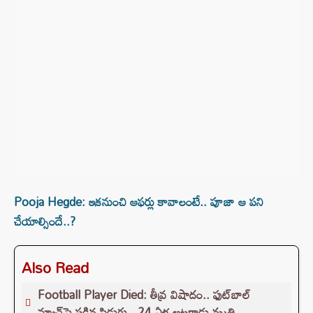
Pooja Hegde: ఇకనుంచి ఆఫర్లు కావాలంటే.. పూజా ఆ పని
చేయాల్సిందే..?
Also Read
Football Player Died: తీవ్ర విషాదం.. ఫుట్‌బాల్
మ్యాచ్‌పై పడిన పిడుగు.. 24 ఏళ్ల ఆటగాడు మృతి..