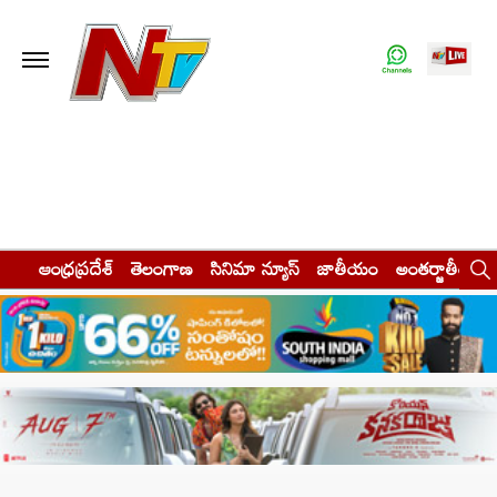
ఆంధ్రప్రదేశ్
తెలంగాణ
సినిమా న్యూస్
జాతీయం
అంతర్జాతీయం