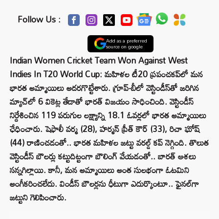
Follow Us :
Add as a preferred
source on google
Indian Women Cricket Team Won Against West
Indies In T20 World Cup: మహిళల టీ20 ప్రపంచకప్‌లో మన
భారత అమ్మాయిలు అదరగొట్టేశారు. గ్రూప్‌-బీలో వెస్టిండీస్‌తో జరిగిన
మ్యాచ్‌లో 6 వికెట్ల తేడాతో భారత్ విజయం సాధించింది. వెస్టిండీస్
నిర్దేశించిన 119 పరుగుల లక్ష్యాన్ని 18.1 ఓవర్లలో భారత అమ్మాయిలు
ఛేధించారు. షెఫాలీ వర్మ (28), హర్మన్ ప్రీత్ కౌర్ (33), రిచా ఘోష్
(44) రాణించడంతో.. భారత మహిళల జట్టు వరల్డ్ కప్ నెగ్గింది. తొలుత
వెస్టిండీస్ బౌలర్లు కట్టుదిట్టంగా బౌలింగ్ వేయడంతో.. బారత్ ఆశలు
సన్నగిల్లాయి. కానీ, మన అమ్మాయిలు అంత సులభంగా ఓటమిని
అంగీకరించలేదు. విండీస్ బౌలర్లను ధీటుగా ఎదుర్కొంటూ.. ఫైనల్‌గా
జట్టుని గెలిపించారు.