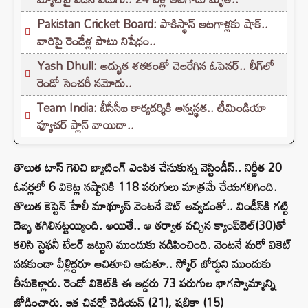
Pakistan Cricket Board: పాకిస్థాన్ ఆటగాళ్లకు షాక్..
వారిపై రెండేళ్ల పాటు నిషేధం..
Yash Dhull: అద్భుత శతకంతో చెలరేగిన ఓపెనర్.. లీగ్‌లో
రెండో సెంచరీ నమోదు..
Team India: బీసీసీఐ కార్యదర్శికి అస్వస్థత.. టీమిండియా
ఫ్యూచర్ ప్లాన్ వాయిదా..
తొలుత టాస్ గెలిచి బ్యాటింగ్ ఎంపిక చేసుకున్న వెస్టిండీస్.. నిర్ణీత 20
ఓవర్లలో 6 వికెట్ల నష్టానికి 118 పరుగులు మాత్రమే చేయగలిగింది.
తొలుత కెప్టెన్ హేలీ మాథ్యూస్ వెంటనే ఔట్ అవ్వడంతో.. విండీస్‌కి గట్టి
దెబ్బ తగిలినట్టయ్యింది. అయితే.. ఆ తర్వాత వచ్చిన క్యాంప్‌బెల్‌(30)తో
కలిసి స్టెఫనీ టేలర్ జట్టుని ముందుకు నడిపించింది. వెంటనే మరో వికెట్
పడకుండా వీళ్లిద్దరూ ఆచితూచి ఆడుతూ.. స్కోర్ బోర్డుని ముందుకు
తీసుకెళ్లారు. రెండో వికెట్‌కి ఈ ఇద్దరు 73 పరుగుల భాగస్వామ్యాన్ని
జోడించారు. ఇక చివర్లో చెడియన్ (21), షబికా (15)