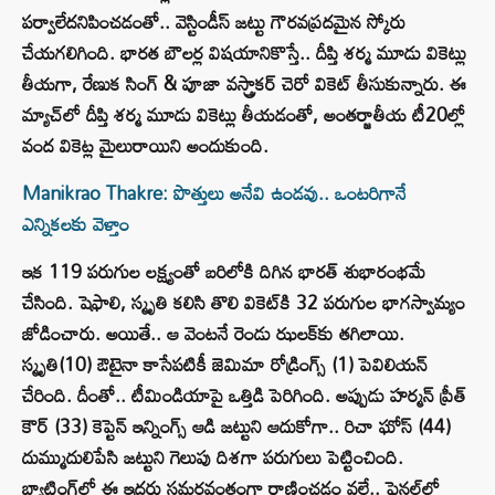
పర్వాలేదనిపించడంతో.. వెస్టిండీస్ జట్టు గౌరవప్రదమైన స్కోరు
చేయగలిగింది. భారత బౌలర్ల విషయానికొస్తే.. దీప్తి శర్మ మూడు వికెట్లు
తీయగా, రేణుక సింగ్ & పూజా వస్త్రాకర్ చెరో వికెట్ తీసుకున్నారు. ఈ
మ్యాచ్‌లో దీప్తి శర్మ మూడు వికెట్లు తీయడంతో, అంతర్జాతీయ టీ20ల్లో
వంద వికెట్ల మైలురాయిని అందుకుంది.
Manikrao Thakre: పొత్తులు అనేవి ఉండవు.. ఒంటరిగానే
ఎన్నికలకు వెళ్తాం
ఇక 119 పరుగుల లక్ష్యంతో బరిలోకి దిగిన భారత్‌ శుభారంభమే
చేసింది. షెఫాలి, స్మృతి కలిసి తొలి వికెట్‌కి 32 పరుగుల భాగస్వామ్యం
జోడించారు. అయితే.. ఆ వెంటనే రెండు ఝలక్‌కు తగిలాయి.
స్మృతి(10) ఔటైనా కాసేపటికీ జెమిమా రోడ్రింగ్స్ (1) పెవిలియన్
చేరింది. దీంతో.. టీమిండియాపై ఒత్తిడి పెరిగింది. అప్పుడు హర్మన్ ప్రీత్
కౌర్ (33) కెప్టెన్ ఇన్నింగ్స్ ఆడి జట్టుని ఆదుకోగా.. రిచా ఘోస్ (44)
దుమ్ముదులిపేసి జట్టుని గెలుపు దిశగా పరుగులు పెట్టించింది.
బ్యాటింగ్‌లో ఈ ఇద్దరు సమర్థవంతంగా రాణించడం వల్లే.. ఫైనల్‌లో