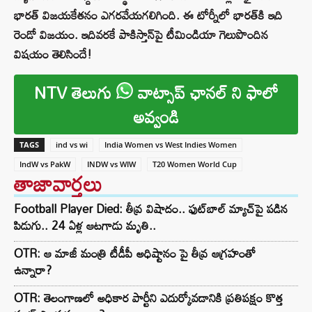
భారత్ విజయకేతనం ఎగరవేయగలిగింది. ఈ టోర్నీలో భారత్‌కి ఇది
రెండో విజయం. ఇదివరకే పాకిస్తాన్‌పై టీమిండియా గెలుపొందిన
విషయం తెలిసిందే!
NTV తెలుగు
వాట్సాప్ ఛానల్ ని ఫాలో
అవ్వండి
TAGS
ind vs wi
India Women vs West Indies Women
IndW vs PakW
INDW vs WIW
T20 Women World Cup
తాజావార్తలు
Football Player Died: తీవ్ర విషాదం.. ఫుట్‌బాల్ మ్యాచ్‌పై పడిన
పిడుగు.. 24 ఏళ్ల ఆటగాడు మృతి..
OTR: ఆ మాజీ మంత్రి టీడీపీ అధిష్టానం పై తీవ్ర ఆగ్రహంతో
ఉన్నారా?
OTR: తెలంగాణలో అధికార పార్టీని ఎదుర్కోవడానికి ప్రతిపక్షం కొత్త