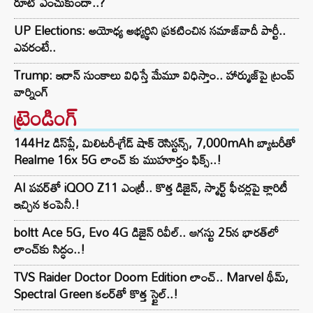
రూట్‌ ఎంచుకుందా..?
UP Elections: అయోధ్య అభ్యర్థిని ప్రకటించిన సమాజ్‌వాదీ పార్టీ..
ఎవరంటే..
Trump: ఇరాన్ సుంకాలు విధిస్తే మేమూ విధిస్తాం.. హార్ముజ్‌పై ట్రంప్
వార్నింగ్
ట్రెండింగ్‌
144Hz డిస్‌ప్లే, మిలిటరీ-గ్రేడ్ షాక్ రెసిస్టన్స్, 7,000mAh బ్యాటరీతో
Realme 16x 5G లాంచ్ కు ముహూర్తం ఫిక్స్..!
AI పవర్‌తో iQOO Z11 ఎంట్రీ.. కొత్త డిజైన్, స్మార్ట్ ఫీచర్లపై క్లారిటీ
ఇచ్చిన కంపెనీ.!
boltt Ace 5G, Evo 4G డిజైన్ రివీల్.. ఆగస్టు 25న భారత్‌లో
లాంచ్‌కు సిద్ధం..!
TVS Raider Doctor Doom Edition లాంచ్.. Marvel థీమ్,
Spectral Green కలర్‌తో కొత్త స్టైల్..!