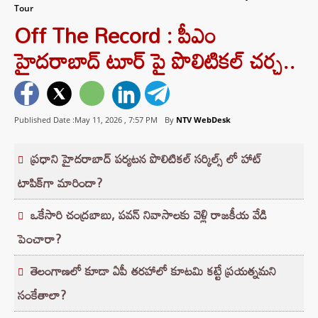
Tour
Off The Record : పీఎం
హైదరాబాద్ టూర్ పై పొలిటికల్ చర్చ..
Published Date :May 11, 2026 ,
7:57 PM
By
NTV WebDesk
ప్రధాని హైదరాబాద్ పర్యటన పొలిటికల్ సర్కిల్స్ లో హాట్
టాపిక్‌గా మారిందా?
ఒకేసారి చంద్రబాబు, పవన్ నివాసాలకు వెళ్లి రాజకీయ వేడి
పెంచారా?
తెలంగాణలో కూడా ఏపీ తరహాలో కూటమి కట్టే ప్రయత్నమని
సంకేతాలా?