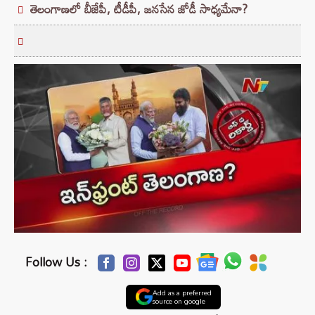
తెలంగాణలో బీజేపీ, టీడీపీ, జనసేన జోడీ సాధ్యమేనా?
Follow Us :
Add as a preferred
source on google