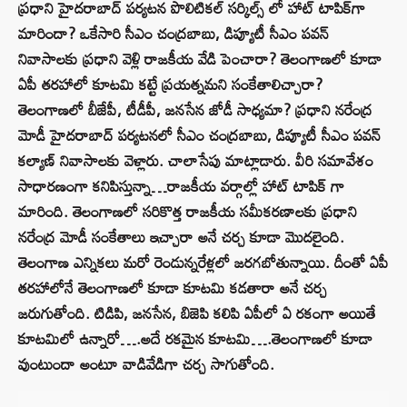
ప్రధాని హైదరాబాద్ పర్యటన పొలిటికల్ సర్కిల్స్ లో హాట్ టాపిక్‌గా
మారిందా? ఒకేసారి సీఎం చంద్రబాబు, డిప్యూటీ సీఎం పవన్
నివాసాలకు ప్రధాని వెళ్లి రాజకీయ వేడి పెంచారా? తెలంగాణలో కూడా
ఏపీ తరహాలో కూటమి కట్టే ప్రయత్నమని సంకేతాలిచ్చారా?
తెలంగాణలో బీజేపీ, టీడీపీ, జనసేన జోడీ సాధ్యమా? ప్రధాని నరేంద్ర
మోడీ హైదరాబాద్‌ పర్యటనలో సీఎం చంద్రబాబు, డిప్యూటీ సీఎం పవన్
కల్యాణ్‌ నివాసాలకు వెళ్లారు. చాలాసేపు మాట్లాడారు. వీరి సమావేశం
సాధారణంగా కనిపిస్తున్నా…రాజకీయ వర్గాల్లో హాట్ టాపిక్ గా
మారింది. తెలంగాణలో సరికొత్త రాజకీయ సమీకరణాలకు ప్రధాని
నరేంద్ర మోడీ సంకేతాలు ఇచ్చారా అనే చర్చ కూడా మొదలైంది.
తెలంగాణ ఎన్నికలు మరో రెండున్నరేళ్లలో జరగబోతున్నాయి. దీంతో ఏపీ
తరహాలోనే తెలంగాణలో కూడా కూటమి కడతారా అనే చర్చ
జరుగుతోంది. టిడిపి, జనసేన, బిజెపి కలిపి ఏపీలో ఏ రకంగా అయితే
కూటమిలో ఉన్నారో….అదే రకమైన కూటమి….తెలంగాణలో కూడా
వుంటుందా అంటూ వాడివేడిగా చర్చ సాగుతోంది.