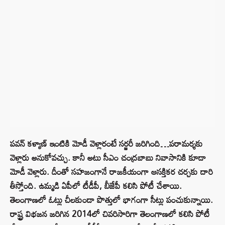
పవన్ కళ్యాణ్ ఇంటికి మోడీ వెళ్లారంటే సర్జరీ జరిగింది…పరామర్శకు
వెళ్లారు అనుకోవచ్చు. కానీ అటు సీఎం చంద్రబాబు నివాసానికి కూడా
మోడీ వెళ్లారు. దీంతో సహజంగానే రాజకీయంగా ఆసక్తికర చర్చకు దారి
తీస్తోంది. ఉమ్మడి ఏపీలో టీడీపీ, బీజేపీ కలిసి పోటీ చేశాయి.
తెలంగాణలో ఓట్లు చీలకుండా పొత్తులో భాగంగా సీట్లు పంచుకున్నాయి.
రాష్ట్ర విభజన జరిగిన 2014లో చివరిసారిగా తెలంగాణలో కలిసి పోటీ