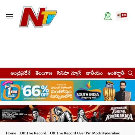
ఆంధ్రప్రదేశ్
తెలంగాణ
సినిమా న్యూస్
జాతీయం
అంతర్జాతీయం
Home
Off The Record
Off The Record Over Pm Modi Hyderabad