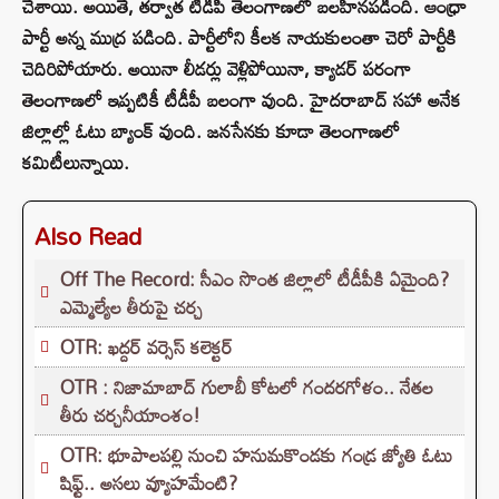
చేశాయి. అయితే, తర్వాత టీడీపీ తెలంగాణలో బలహీనపడింది. ఆంధ్రా
పార్టీ అన్న ముద్ర పడింది. పార్టీలోని కీలక నాయకులంతా చెరో పార్టీకి
చెదిరిపోయారు. అయినా లీడర్లు వెళ్లిపోయినా, క్యాడర్ పరంగా
తెలంగాణలో ఇప్పటికీ టీడీపీ బలంగా వుంది. హైదరాబాద్‌ సహా అనేక
జిల్లాల్లో ఓటు బ్యాంక్ వుంది. జనసేనకు కూడా తెలంగాణలో
కమిటీలున్నాయి.
Also Read
Off The Record: సీఎం సొంత జిల్లాలో టీడీపీకి ఏమైంది?
ఎమ్మెల్యేల తీరుపై చర్చ
OTR: ఖద్దర్ వర్సెస్ కలెక్టర్
OTR : నిజామాబాద్ గులాబీ కోటలో గందరగోళం.. నేతల
తీరు చర్చనీయాంశం!
OTR: భూపాలపల్లి నుంచి హనుమకొండకు గండ్ర జ్యోతి ఓటు
షిఫ్ట్.. అసలు వ్యూహమేంటి?