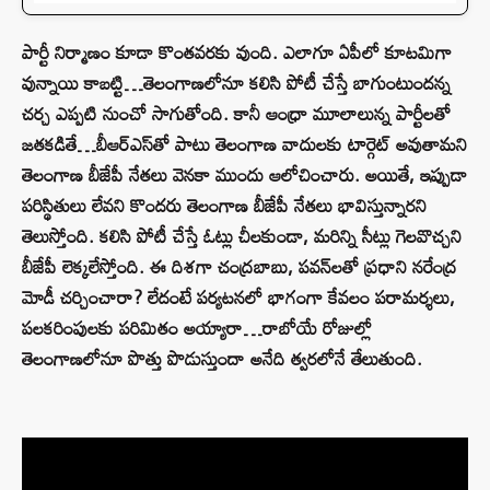
పార్టీ నిర్మాణం కూడా కొంతవరకు వుంది. ఎలాగూ ఏపీలో కూటమిగా
వున్నాయి కాబట్టి…తెలంగాణలోనూ కలిసి పోటీ చేస్తే బాగుంటుందన్న
చర్చ ఎప్పటి నుంచో సాగుతోంది. కానీ ఆంధ్రా మూలాలున్న పార్టీలతో
జతకడితే…బీఆర్ఎస్‌తో పాటు తెలంగాణ వాదులకు టార్గెట్ అవుతామని
తెలంగాణ బీజేపీ నేతలు వెనకా ముందు ఆలోచించారు. అయితే, ఇప్పుడా
పరిస్థితులు లేవని కొందరు తెలంగాణ బీజేపీ నేతలు భావిస్తున్నారని
తెలుస్తోంది. కలిసి పోటీ చేస్తే ఓట్లు చీలకుండా, మరిన్ని సీట్లు గెలవొచ్చని
బీజేపీ లెక్కలేస్తోంది. ఈ దిశగా చంద్రబాబు, పవన్‌లతో ప్రధాని నరేంద్ర
మోడీ చర్చించారా? లేదంటే పర్యటనలో భాగంగా కేవలం పరామర్శలు,
పలకరింపులకు పరిమితం అయ్యారా…రాబోయే రోజుల్లో
తెలంగాణలోనూ పొత్తు పొడుస్తుందా అనేది త్వరలోనే తేలుతుంది.