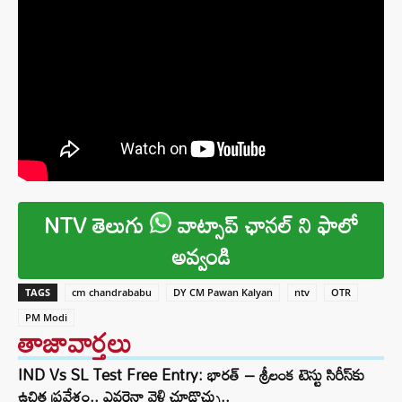
NTV తెలుగు
వాట్సాప్ ఛానల్ ని ఫాలో
అవ్వండి
TAGS
cm chandrababu
DY CM Pawan Kalyan
ntv
OTR
PM Modi
తాజావార్తలు
IND Vs SL Test Free Entry: భారత్ – శ్రీలంక టెస్టు సిరీస్‌కు
ఉచిత ప్రవేశం.. ఎవరైనా వెళ్లి చూడొచ్చు..