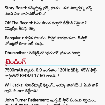
Story Board: కమ్మేస్తున్న డ్రగ్స్ భూతం.. మన విద్యార్థుల్ని డ్రగ్స్
నుంచి ఎలా కాపాడుకోవాలి..?
Off The Record: సీఎం సొంత జిల్లాలో టీడీపీకి ఏమైంది?
ఎమ్మెల్యేల తీరుపై చర్చ
Bengaluru: కుళ్లిన మాంసం, పాడైన కూరగాయలు..5-స్టార్
హోటళ్లలో కూడా అదే కంపు..
Dhurandhar : నెట్‌ఫ్లిక్స్‌లో ‘ధురంధర్’ ప్రపంచ రికార్డు..
ట్రెండింగ్‌
7500mAh బ్యాటరీ, 6.9 అంగుళాల 120Hz డిస్‌ప్లే, 45W ఫాస్ట్
ఛార్జింగ్‌తో REDMI 17 5G లాంచ్..!
Will Jacks: సూపర్‌మ్యాన్ ఫీల్డింగ్.. అయ్యా బాబోయ్..! ఏంటి జాక్
క్యాచ్ ను అలా పట్టేశావ్.!
John Turner Retirement: ఇంగ్లండ్ స్టార్ సంచలన నిర్ణయం..