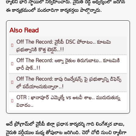
ర్యాలీని భారీ స్థాయిలో నిర్వహించారు. నైరుతి రెడ్డి ఆధ్వర్యంలో జరిగిన
ఈ కార్యక్రమంలో వందలాదిగా కార్యకర్తలు పాల్గొన్నారు.
Also Read
Off The Record: వైసీపీ DSC పోరాటం.. కూటమి
ప్రభుత్వానికి కొత్త టెన్షన్..!!
Off The Record: ఆక్వా రైతుల తిరుగుబాటు.. కూటమికి
భారీ షాక్..!!
Off The Record: కాపు రిజర్వేషన్స్ పై ప్రభుత్వాన్ని డిఫెన్స్
లో పడేయాలనుకున్నారా..!
OTR : ఖానాపూర్ ఎమ్మెల్యే vs అటవీ శాఖ.. ముదురుతున్న
వివాదం..
అదే ప్రోగ్రామ్‌లో వైసీపీ జిల్లా ప్రధాన కార్యదర్శి గాది లింగేశ్వర బాబు,
నైరుతి వర్గీయుల మధ్య తోపులాట జరిగింది. చెరో చోటి నుంచి ర్యాలీగా