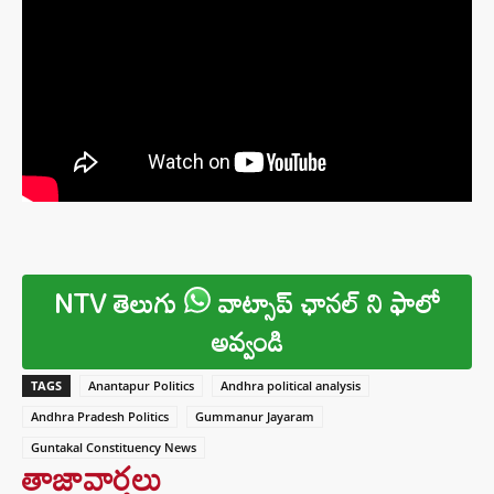
NTV తెలుగు
వాట్సాప్ ఛానల్ ని ఫాలో
అవ్వండి
TAGS
Anantapur Politics
Andhra political analysis
Andhra Pradesh Politics
Gummanur Jayaram
Guntakal Constituency News
తాజావార్తలు