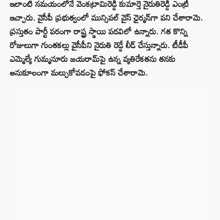
ఇలాంటి సమయంలోనే వెంకట్రామిరెడ్డి కుమార్తె నైరుతిరెడ్డి ఎంట్రీ
ఇచ్చారు. వైసీపీ ప్రభుత్వంలో మున్సిపల్ వైస్ ఛైర్మన్‌గా పని చేశారామె.
ప్రస్తుతం పార్టీ పరంగా రాష్ట్ర స్థాయి పదవిలో ఉన్నారు. గత కొన్ని
రోజులుగా గుంతకల్లు వైసీపీని నైరుతి రెడ్డే లీడ్ చేస్తున్నారు. టీడీపీ
ఎమ్మెల్యే గుమ్మనూరు జయరామ్‌పై ఉన్న వ్యతిరేకతను తనకు
అనుకూలంగా మల్చుకోవడంపై ఫోకస్‌ చేశారామె.