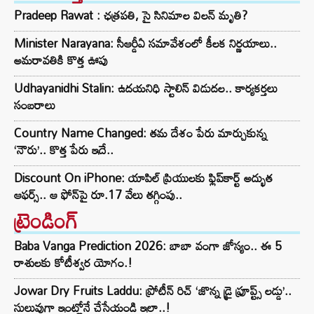
Pradeep Rawat : ఛత్రపతి, సై సినిమాల విలన్ మృతి?
Minister Narayana: సీఆర్డీఏ సమావేశంలో కీలక నిర్ణయాలు..
అమరావతికి కొత్త ఊపు
Udhayanidhi Stalin: ఉదయనిధి స్టాలిన్ విడుదల.. కార్యకర్తలు
సంబరాలు
Country Name Changed: తమ దేశం పేరు మార్చుకున్న
‘నౌరు’.. కొత్త పేరు ఇదే..
Discount On iPhone: యాపిల్ ప్రియులకు ఫ్లిప్‌కార్ట్ అద్భుత
ఆఫర్స్.. ఆ ఫోన్‌పై రూ.17 వేలు తగ్గింపు..
ట్రెండింగ్‌
Baba Vanga Prediction 2026: బాబా వంగా జోస్యం.. ఈ 5
రాశులకు కోటీశ్వర యోగం.!
Jowar Dry Fruits Laddu: ప్రోటీన్ రిచ్ ‘జొన్న డ్రై ఫ్రూప్ట్స్ లడ్డు’..
సులువుగా ఇంట్లోనే చేసేయండి ఇలా..!