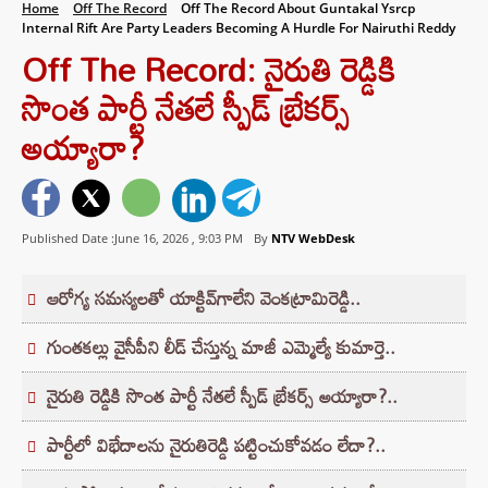
Home
Off The Record
Off The Record About Guntakal Ysrcp
Internal Rift Are Party Leaders Becoming A Hurdle For Nairuthi Reddy
Off The Record: నైరుతి రెడ్డికి
సొంత పార్టీ నేతలే స్పీడ్ బ్రేకర్స్
అయ్యారా?
Published Date :June 16, 2026 ,
9:03 PM
By
NTV WebDesk
ఆరోగ్య సమస్యలతో యాక్టివ్‌గాలేని వెంకట్రామిరెడ్డి..
గుంతకల్లు వైసీపీని లీడ్‌ చేస్తున్న మాజీ ఎమ్మెల్యే కుమార్తె..
నైరుతి రెడ్డికి సొంత పార్టీ నేతలే స్పీడ్‌ బ్రేకర్స్ అయ్యారా?..
పార్టీలో విభేదాలను నైరుతిరెడ్డి పట్టించుకోవడం లేదా?..