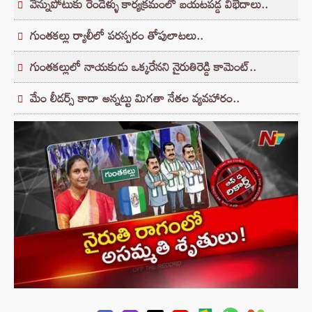
వెన్నుపోటుకు రెండేళ్ళు కార్యక్రమంలో బయటపడ్డ విభేదాలు..
గుంతకల్లు ర్యాలీలో పరస్పరం తోపులాటలు..
గుంతకల్లులో నాయకుడు ఒక్కరేనని నైరుతిరెడ్డి కామెంట్‌..
మేం లీడర్స్‌ కాదా అన్నట్టు మిగతా నేతల వ్యవహారం..