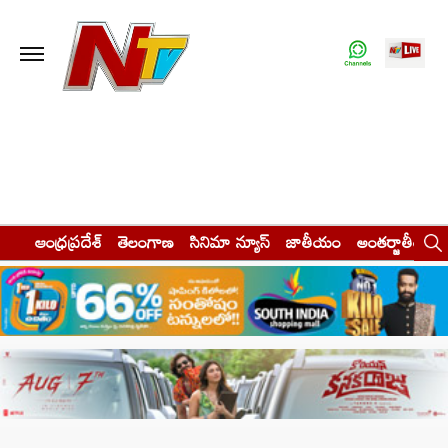
ఆంధ్రప్రదేశ్
తెలంగాణ
సినిమా న్యూస్
జాతీయం
అంతర్జాతీయం