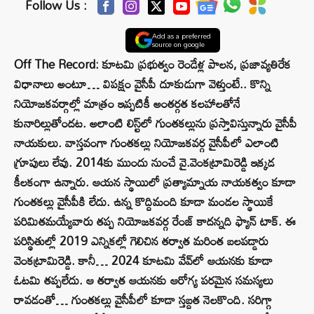
Follow Us :
Add as a preferred
source on google
Off The Record: కూటమి ప్రభుత్వం రెండేళ్ల పాలన, ప్రజావ్యతిరేక
విధానాలు అంటూ… విపక్షం వైసీపీ దూకుడుగా వెళ్తుంటే.. కొన్ని
నియోజకవర్గాల్లో మాత్రం ఇప్పటికీ అంతర్గత కలహాలతోనే
కునారిల్లుతోందట. అలాంటి లిస్ట్‌లో గుంతకల్లును ప్రస్తావిస్తున్నారు వైసీపీ
నాయకులు. వాస్తవంగా గుంతకల్లు నియోజకవర్గ వైసీపీలో ఎలాంటి
గ్రూపులు లేవు. 2014కు ముందు నుంచే వై.వెంకట్రామిరెడ్డి ఇక్కడ
కీలకంగా ఉన్నారు. ఆయన స్థాయిలో ప్రత్యామ్నాయ నాయకత్వం కూడా
గుంతకల్లు వైసీపీకి లేదు. ఉన్న కొద్దిమంది కూడా మండల స్థాయికే
పరిమితమయ్యేవారు తప్ప నియోజకవర్గ రేంజ్‌ కాదన్నది ఫ్యాన్‌ టాక్‌. ఈ
పరిస్థితుల్లో 2019 ఎన్నికల్లో గెలిచిన తర్వాత మరింత బలపడ్డారు
వెంకట్రామిరెడ్డి. కానీ… 2024 కూటమి వేవ్‌లో ఆయనకు కూడా
ఓటమి తప్పలేదు. ఆ తర్వాత ఆయనకు ఆరోగ్య పరమైన సమస్యలు
రావడంతో… గుంతకల్లు వైసీపీలో కూడా స్తబ్దత నెలకొంది. సరిగ్గా