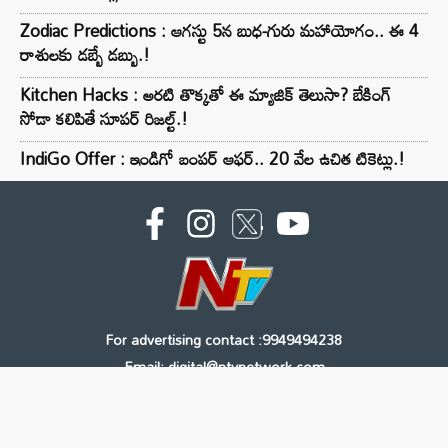
Zodiac Predictions : ఆగస్టు 5న బుధ-గురు మహాయోగం.. ఈ 4
రాశులకు డబ్బే డబ్బు.!
Kitchen Hacks : అరటి తొక్కతో ఈ మ్యాజిక్ తెలుసా? బేకింగ్
సోడా కలిపితే సూపర్ రిజల్ట్.!
IndiGo Offer : ఇండిగో బంపర్ ఆఫర్.. 20 వేల ఉచిత టికెట్లు.!
For advertising contact :9949494238
Email: digital@ntvnetwork.com
Copyright © 2000 - 2026 - NTV
About Us
Contact Us
Privacy Policy
Terms & Conditions