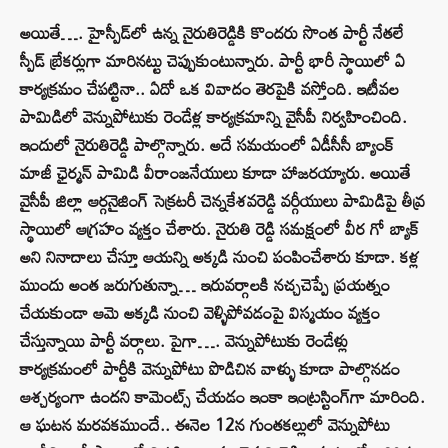
అయితే…. హైస్పీడ్‌లో ఉన్న నైరుతిరెడ్డికి కొందరు సొంత పార్టీ నేతలే
స్పీడ్ బ్రేకర్లుగా మారినట్టు చెప్పుకుంటున్నారు. పార్టీ భారీ స్థాయిలో ఏ
కార్యక్రమం చేపట్టినా.. ఏదో ఒక వివాదం తెరపైకి వస్తోంది. ఇటీవల
పామిడిలో వెన్నుపోటుకు రెండేళ్ల కార్యక్రమాన్ని వైసీపీ నిర్వహించింది.
ఇందులో నైరుతిరెడ్డి పాల్గొన్నారు. అదే సమయంలో ఏడీసీసీ బ్యాంక్
మాజీ ఛైర్మన్ పామిడి వీరాంజనేయులు కూడా హాజరయ్యారు. అయితే
వైసీపీ జిల్లా ఆర్గనైజింగ్ సెక్రటరీ చెన్నకేశవరెడ్డి వర్గీయులు పామిడిపై తీవ్ర
స్థాయిలో ఆగ్రహం వ్యక్తం చేశారు. నైరుతి రెడ్డి సమక్షంలో వీర గో బ్యాక్
అని నినాదాలు చేస్తూ ఆయన్ని అక్కడి నుంచి పంపించేశారు కూడా. కళ్ల
ముందు అంత జరుగుతున్నా… ఇరువర్గాలకి నచ్చచెప్పే ప్రయత్నం
చేయకుండా ఆమె అక్కడి నుంచి వెళ్ళిపోవడంపై విస్మయం వ్యక్తం
చేస్తున్నాయి పార్టీ వర్గాలు. పైగా…. వెన్నుపోటుకు రెండేళ్లు
కార్యక్రమంలో పార్టీకి వెన్నుపోటు పొడిచిన వాళ్ళు కూడా పాల్గొనడం
ఆశ్చర్యంగా ఉందని కామెంట్స్‌ చేయడం ఇంకా ఇంట్రస్టింగ్‌గా మారింది.
ఆ ఘటన మరవకముందే.. ఈనెల 12న గుంతకల్లులో వెన్నుపోటు