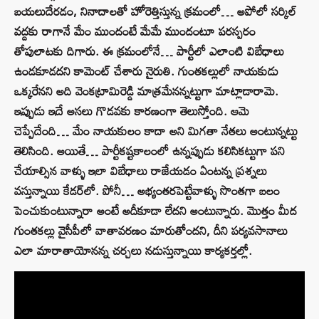
బయలుదేరడం, నినాదాలతో హోరెత్తిస్తున్న క్రమంలో… అపోలో సర్కిల్
వద్దకు రాగానే మేం ముందంటే మేమే ముందంటూ పరస్పరం
తోపులాటకు దిగారు. ఈ క్రమంలోనే… పార్టీలో ఎలాంటి విబేధాలు
ఉండకూడదని కామెంట్ చేశారు నైరుతి. గుంతకల్లులో నాయకుడు
ఒక్కరేనని అది వెంకట్రామిరెడ్డి మాత్రమేనన్నట్టుగా మాట్లాడారామె.
ఇప్పుడు ఇదే అసలు గొడవకు కారణంగా తెలుస్తోంది. ఆమె
చెప్పేదేంది… మేం నాయకులం కాదా అని మిగతా నేతలు అంటున్నట్టు
తెలిసింది. అయితే… పార్టీకష్టకాలంలో ఉన్నప్పుడు కలిసికట్టుగా పని
చేయాల్సిన వాళ్ళు ఇలా విబేధాలు రాజేయడం ఏంటన్న ప్రశ్నలు
వస్తున్నాయి కేడర్‌లో. పోనీ… అభ్యంతరపెట్టేవాళ్ళు సొంతగా బలం
పెంచుకుంటున్నారా అంటే అదీకూడా లేదని అంటున్నారు. మొత్తం మీద
గుంతకల్లు వైసీపీలో వాతావరణం మారుతోందని, దీని పర్యవసానాలు
ఎలా మారాతాయోనన్న చర్చలు నడుస్తున్నాయి కార్యకర్తల్లో.