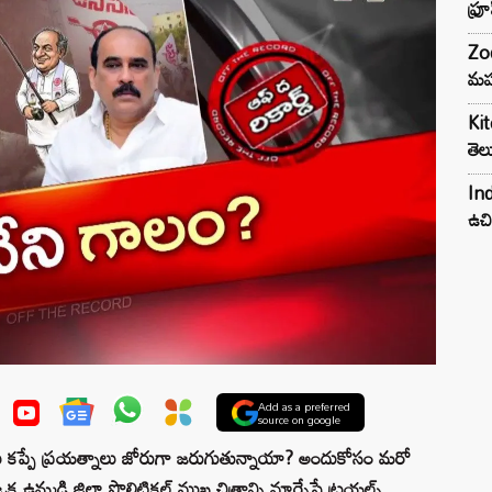
ఫ్ర
Zod
మహ
Kit
తెల
Ind
ఉచి
Add as a preferred
source on google
కప్పే ప్రయత్నాలు జోరుగా జరుగుతున్నాయా? అందుకోసం మరో
ఒక ఉమ్మడి జిల్లా పొలిటికల్‌ ముఖ చిత్రాన్ని మార్చేసే ట్రయల్స్‌