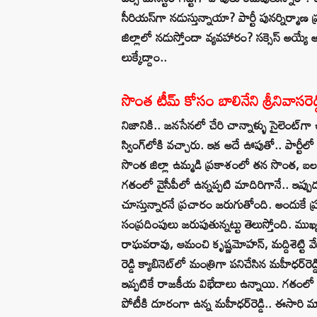
సీరియస్‌గా నడుస్తున్నాయా? పార్టీ పునర్నిర్మాణ
జిల్లాలో నడుస్తోందా వ్యవహారం? సక్సెస్‌ అయ
లుక్కేద్దాం..
సొంత టీమ్‌ కోసం బాలినేని శ్రీనివాసరెడ్
నిజానికి.. జనసేనలో చేరి చాన్నాళ్ళు సైలెంట్‌గా ఉన
స్వింగ్‌లోకి వ‌చ్చారు. ఇక అదే ఊపుతో.. పార్ట
సొంత జిల్లా ఉమ్మడి ప్రకాశంలో తన సొంత, బలమైన
గతంలో వైసీపీలో ఉన్నప్పటి మాదిరిగానే.. ఇప్పు
చూస్తున్నారనే ప్రచారం జరుగుతోంది. అందుకే ప్ర
సంప్రదింపులు జరుపుతున్నట్టు తెలుస్తోంది. ముఖ్య
రాఘ‌వ‌రావు, ఆమంచి కృష్ణమోహ‌న్, మ‌ద్దిశెట్టి వేణ
రెడ్డి క్యాబినెట్‌లో మంత్రిగా ప‌నిచేసిన మహీధర్‌రె
ఇప్పటికే రాజకీయ విభేదాలు ఉన్నాయి. గతంలో 
పోటీకి దూరంగా ఉన్న మహీధర్‌రెడ్డి.. ఈసారి మ