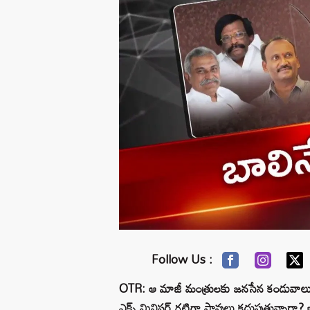
Follow Us :
OTR: ఆ మాజీ మంత్రులకు జనసేన కండువాలు 
ఎక్స్‌ మినిస్టర్‌ గట్టిగా పావులు కదుపుతున్నారా? 