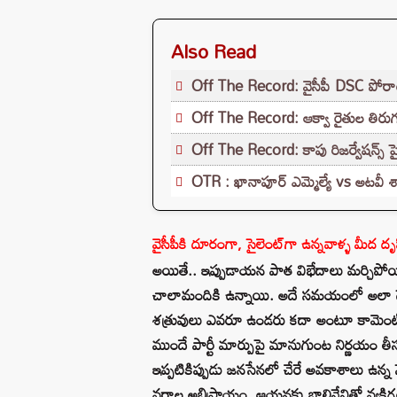
Also Read
Off The Record: వైసీపీ DSC పోరాటం..
Off The Record: ఆక్వా రైతుల తిరుగ
Off The Record: కాపు రిజర్వేషన్స్ పై 
OTR : ఖానాపూర్ ఎమ్మెల్యే vs అటవీ 
వైసీపీకి దూరంగా, సైలెంట్‌గా ఉన్నవాళ్ళ మీద దృష్
అయితే.. ఇప్పుడాయన పాత విభేదాలు మర్చిపో
చాలామందికి ఉన్నాయి. అదే సమయంలో అలా డౌట్‌
శత్రువులు ఎవరూ ఉండరు కదా అంటూ కామెంట్‌ చ
ముందే పార్టీ మార్పుపై మానుగుంట నిర్ణయం తీ
ఇప్పటికిప్పుడు జ‌న‌సేన‌లో చేరే అవకాశాలు ఉన్
వర్గాల అభిప్రాయం. ఆయనకు బాలినేనితో వ్యక్