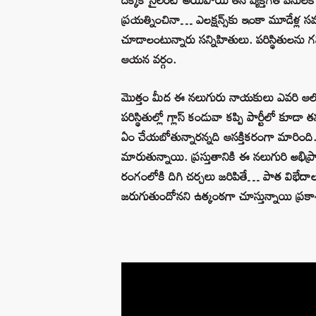
ప్రయత్నించినా… ఎలక్షన్స్‌కు ఇంకా మూడేళ్ల 
చూడాలంటున్నారు సన్నిహితులు. పరిస్థితులన
ఆయన వర్గం.
మొత్తం మీద ఈ నలుగురు నాయకులు ఎవరి ఆలోచన
పరిస్థితుల్లో గ్లాస్‌ కండువా కప్పి పార్టీల
ఏం చేయబోతున్నారన్నది ఆసక్తికరంగా మారింది. ఈ
మారుతున్నాయి. ప్రస్తుతానికి ఈ నలుగురి అభిప్
రంగంలోకి దిగి చర్చలు జరిపితే… పాత విభేదాల
జరుగుతుందోనని ఉత్కంఠగా చూస్తున్నాయి ప్రక