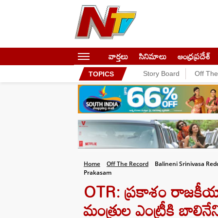
వార్తలు
సినిమాలు
ఆంధ్రప్రదేశ్
Story Board
Off Th
TOPICS
Home
Off The Record
Balineni Srinivasa Re
Prakasam
OTR: ప్రకాశం రాజకీయాల్
మంత్రుల ఎంట్రీకి బాలినేని