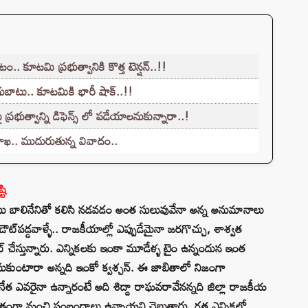
 కూటమి ప్రభుత్వానికి కొత్త టెన్షన్..!!
ుబాటు.. కూటమికి భారీ షాక్..!!
ప్రభుత్వాన్ని డిఫెన్స్ లో పడేయాలనుకున్నారా..!
శాఖ.. ముదురుతున్న వివాదం..
టి
యి బాలినేనితో కలిసి నడవడం అంత సులువువేనా అన్న అనుమానాలు
పడ్డవాళ్ళే.. రాజకీయాల్లో ఎప్పుడేమైనా జరగొచ్చు, శాశ్వత
ేస్తున్నారు. ఎన్నిక‌ల‌కు ఇంకా మూడేళ్ళ టైం ఉన్నందున ఇంత
సుకుంటారా అన్నది ఇంకో క్వశ్చన్‌. ఈ జాబితాలో నిజంగా
న నేత ఎవరైనా ఉన్నారంటే అది శిద్దా రాఘవరావేనన్నది జిల్లా రాజకీయ
తిగతంగా మంచి సంబంధాలు ఉన్నాయని చెబుతారు. గత ఎన్నికల్లో