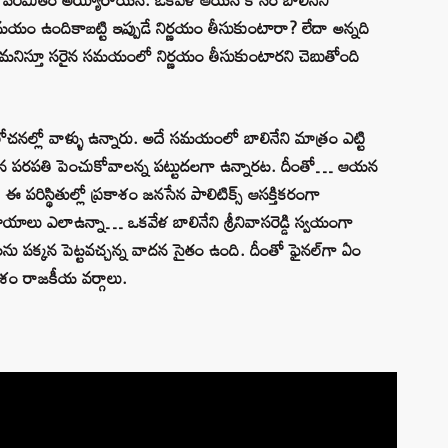
సమయం ఉందికాబట్టి ఇప్పుడే నిర్ణయం తీసుకుంటారా? లేదా అన్నది
ు గమనిస్తూ సరైన సమయంలో నిర్ణయం తీసుకుంటారని చెబుతోంది
ల్లో వాళ్ళు ఉన్నారు. అదే సమయంలో బాలినేని మాత్రం ఎట్టి
ో కూడా తన పరపతి పెంచుకోవాలన్న పట్టుదలగా ఉన్నారట. దీంతో… ఆయన
 పరిస్థితుల్లో ప్రకాశం జనసేన పాలిటిక్స్‌ ఆసక్తికరంగా
రాయాలు ఎలాఉన్నా… ఒకవేళ బాలినేని శ్రీనివాసరెడ్డి స్వయంగా
ను పక్కన పెట్టవచ్చన్న వాదన సైతం ఉంది. దీంతో ఫైనల్‌గా ఏం
ాశం రాజకీయ వర్గాలు.