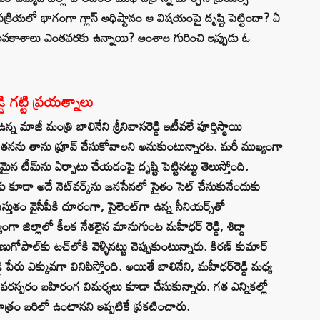
 ప్రక్రియలో భాగంగా గ్లాస్‌ అధిష్టానం ఆ విషయంపై దృష్టి పెట్టిందా? ఏ
్యే అవకాశాలు ఎంతవరకు ఉన్నాయి? అంశాల గురించి ఇప్పుడు ఓ
డి గట్టి ప్రయత్నాలు
్న మాజీ మంత్రి బాలినేని శ్రీనివాసరెడ్డి ఇటీవ‌లే పూర్తిస్థాయి
ీలో తనను తాను ప్రూవ్‌ చేసుకోవాలని అనుకుంటున్నారట. మరీ ముఖ్యంగా
 టీమ్‌ను ఏర్పాటు చేయడంపై దృష్టి పెట్టినట్టు తెలుస్తోంది.
డు కూడా అదే నెట్‌వర్క్‌ను జనసేనలో సైతం సెట్ చేసుకునేందుకు
స్తుతం వైసీపీకి దూరంగా, సైలెంట్‌గా ఉన్న సీనియర్స్‌తో
ంగా జిల్లాలో కీల‌క నేత‌లైన మానుగుంట మ‌హీధ‌ర్ రెడ్డి, శిద్దా
ుగోపాల్‌కు టచ్‌లోకి వెళ్ళినట్టు చెప్పుకుంటున్నారు. కిర‌ణ్ కుమార్
డ్డి పేరు ఎక్కువగా వినిపిస్తోంది. అయితే బాలినేని, మహీధర్‌రెడ్డి మధ్య
పరస్పరం బహిరంగ విమర్శలు కూడా చేసుకున్నారు. గత ఎన్నికల్లో
ాత్రం బరిలో ఉంటానని ఇప్పటికే ప్రకటించారు.