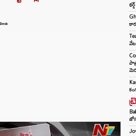
థర్
Gha
కార
Desk
Tea
వేట
Cop
పాత
మెర
Kan
కంగ
ట్
Ba
జోస
Jow