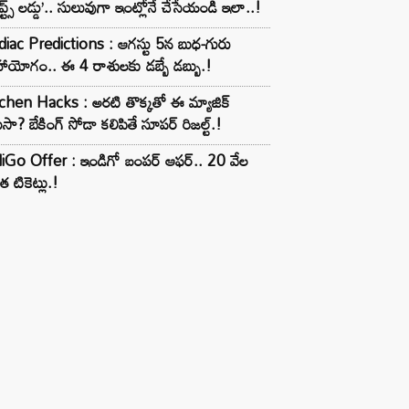
ూప్ట్స్ లడ్డు’.. సులువుగా ఇంట్లోనే చేసేయండి ఇలా..!
iac Predictions : ఆగస్టు 5న బుధ-గురు
ాయోగం.. ఈ 4 రాశులకు డబ్బే డబ్బు.!
chen Hacks : అరటి తొక్కతో ఈ మ్యాజిక్
ుసా? బేకింగ్ సోడా కలిపితే సూపర్ రిజల్ట్.!
iGo Offer : ఇండిగో బంపర్ ఆఫర్.. 20 వేల
త టికెట్లు.!