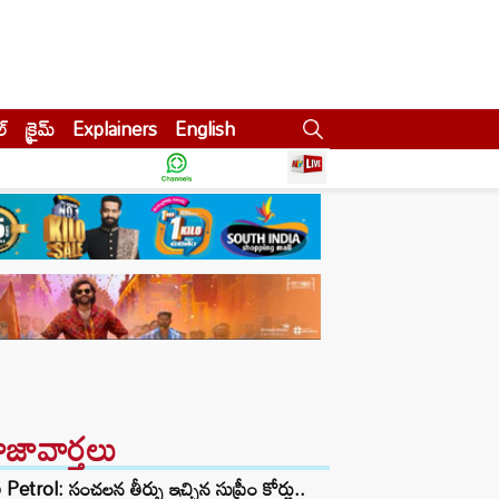
ల్
క్రైమ్
Explainers
English
ాజావార్తలు
Petrol: సంచలన తీర్పు ఇచ్చిన సుప్రీం కోర్టు..