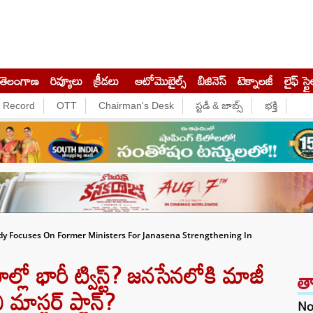
తెలంగాణ
రివ్యూలు
క్రీడలు
ఆటోమొబైల్స్
బిజినెస్‌
టెక్నాలజీ
లైఫ్ స్టై
e Record
OTT
Chairman's Desk
స్టడీ & జాబ్స్
భక్తి
ddy Focuses On Former Ministers For Janasena Strengthening In
లో భారీ ట్విస్ట్? జనసేనలోకి మాజీ
త
 మాస్టర్ ప్లాన్?
No 