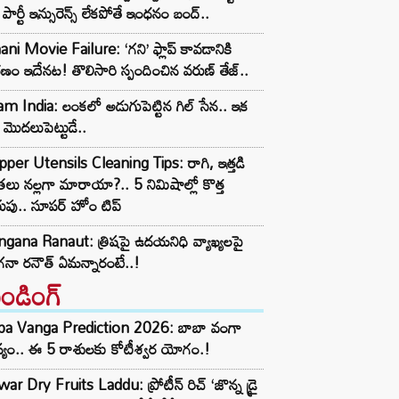
డ్ పార్టీ ఇన్సురెన్స్ లేకపోతే ఇంధనం బంద్..
ni Movie Failure: ‘గని’ ఫ్లాప్‌ కావడానికి
ణం ఇదేనట! తొలిసారి స్పందించిన వరుణ్ తేజ్..
m India: లంకలో అడుగుపెట్టిన గిల్ సేన.. ఇక
 మొదలుపెట్టుడే..
per Utensils Cleaning Tips: రాగి, ఇత్తడి
్రలు నల్లగా మారాయా?.. 5 నిమిషాల్లో కొత్త
ుపు.. సూపర్ హోం టిప్
gana Ranaut: త్రిషపై ఉదయనిధి వ్యాఖ్యలపై
నా రనౌత్ ఏమన్నారంటే..!
రెండింగ్‌
ba Vanga Prediction 2026: బాబా వంగా
్యం.. ఈ 5 రాశులకు కోటీశ్వర యోగం.!
ar Dry Fruits Laddu: ప్రోటీన్ రిచ్ ‘జొన్న డ్రై