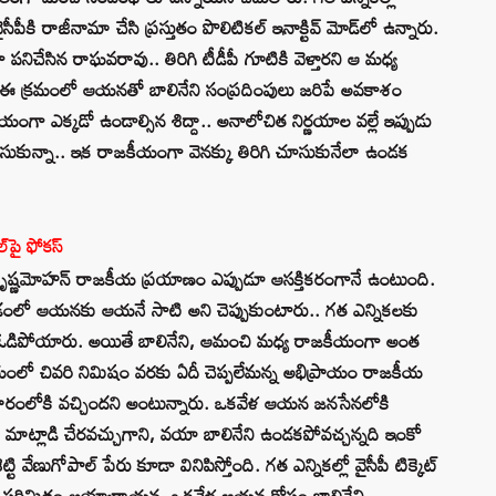
ీపీకి రాజీనామా చేసి ప్రస్తుతం పొలిటికల్‌ ఇనాక్టివ్ మోడ్‌లో ఉన్నారు.
చేసిన రాఘవరావు.. తిరిగి టీడీపీ గూటికి వెళ్తార‌ని ఆ మధ్య
. ఈ క్రమంలో ఆయనతో బాలినేని సంప్రదింపులు జరిపే అవకాశం
యంగా ఎక్కడో ఉండాల్సిన శిద్దా.. అనాలోచిత నిర్ణయాల వ‌ల్లే ఇప్పుడు
కున్నా.. ఇక రాజకీయంగా వెన‌క్కు తిరిగి చూసుకునేలా ఉండ‌క
‌పై ఫోకస్‌
కృష్ణమోహన్ రాజకీయ ప్రయాణం ఎప్పుడూ ఆసక్తికరంగానే ఉంటుంది.
వడంలో ఆయనకు ఆయ‌నే సాటి అని చెప్పుకుంటారు.. గత ఎన్నికలకు
ీ చేసి ఓడిపోయారు. అయితే బాలినేని, ఆమంచి మధ్య రాజకీయంగా అంత
ంలో చివరి నిమిషం వరకు ఏదీ చెప్పలేమన్న అభిప్రాయం రాజకీయ
ారంలోకి వచ్చిందని అంటున్నారు. ఒకవేళ ఆయ‌న జ‌న‌సేన‌లోకి
్ తో మాట్లాడి చేర‌వ‌చ్చుగాని, వ‌యా బాలినేని ఉండకపోవచ్చన్నది ఇంకో
ెట్టి వేణుగోపాల్ పేరు కూడా వినిపిస్తోంది. గ‌త ఎన్నిక‌ల్లో వైసీపీ టిక్కెట్‌
ుల‌కే ప‌రిమితం అయ్యారాయన. ఒకవేళ ఆయన కోసం బాలినేని