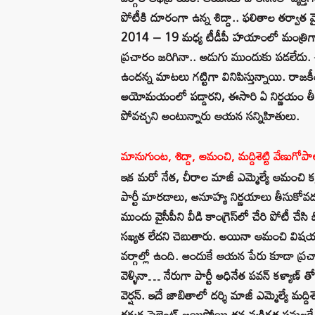
పోటీకి దూరంగా ఉన్న శిద్దా.. ఫ‌లితాల తర్వాత వైస
2014 – 19 మధ్య టీడీపీ హయాంలో మంత్రిగా పని
ప్రచారం జ‌రిగినా.. అడుగు ముందుకు పడలేదు
ఉందన్న మాటలు గట్టిగా వినిపిస్తున్నాయి. రాజకీ
అయోమ‌యంలో పడ్డారని, ఈసారి ఏ నిర్ణయం తీసు
పోవ‌చ్చని అంటున్నారు ఆయ‌న స‌న్నిహితులు.
మానుగుంట, శిద్దా, ఆమంచి, మ‌ద్దిశెట్టి వేణుగోపాల్
ఇక మరో నేత, చీరాల మాజీ ఎమ్మెల్యే ఆమంచి 
పార్టీ మారడాలు, అనూహ్య నిర్ణయాలు తీసుకో
ముందు వైసీపీని వీడి కాంగ్రెస్‌లో చేరి పోట
సఖ్యత లేదని చెబుతారు. అయినా ఆమంచి విషయ
వర్గాల్లో ఉంది. అందుకే ఆయన పేరు కూడా ప్రచ
వెళ్ళినా… నేరుగా పార్టీ అధినేత ప‌వ‌న్ క‌ళ్యాణ
వెర్షన్‌. ఇదే జాబితాలో ద‌ర్శి మాజీ ఎమ్మెల్యే మద్దిశ
ద‌క్కక సైలెంట్‌ అయిపోయి త‌న వ్యక్తిగత ప‌న