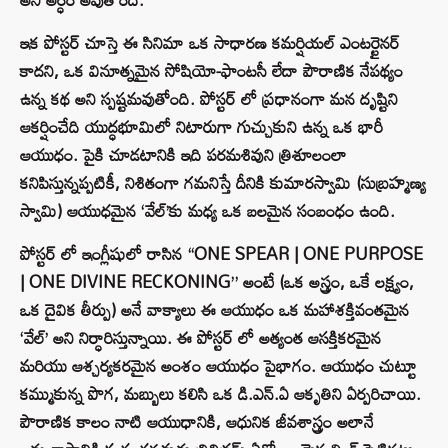
ఇక పోస్టర్ చూస్తె ఈ సినిమా ఒక సాధారణ కమర్షియల్ ఎంటర్టైనర్
కాదని, ఒక వినూత్నమైన సోషియో-ఫాంటసీ లేదా పౌరాణిక నేపథ్యం
ఉన్న కథ అని స్పష్టమవుతోంది. పోస్టర్ లో ప్రధానంగా మన దృష్టిని
ఆకర్షించేది యుద్ధభూమిలో నిటారుగా గుచ్చుకుని ఉన్న ఒక భారీ
ఆయుధం. పైకి చూడటానికి ఇది పరమశివుని త్రిశూలంలా
కనిపిస్తున్నప్పటికీ, నిశితంగా గమనిస్తే దీనికి కుమారస్వామి (సుబ్రహ్మణ్య
స్వామి) ఆయుధమైన ‘వేల్’కు మధ్య ఒక బలమైన సంబంధం ఉంది.
పోస్టర్ లో ఇంగ్లీషులో రాసిన “ONE SPEAR | ONE PURPOSE
| ONE DIVINE RECKONING” అంటే (ఒక అస్త్రం, ఒకే లక్ష్యం,
ఒక దైవిక తీర్పు) అనే వాక్యాలు ఈ ఆయుధం ఒక మహాశక్తివంతమైన
‘వేల్’ అని నిర్ధారిస్తున్నాయి. ఈ పోస్టర్ లో అత్యంత ఆసక్తికరమైన
మరియు ఆశ్చర్యకరమైన అంశం ఆయుధం పైభాగం. ఆయుధం చుట్టూ
కమ్ముకున్న పొగ, మబ్బులు కలిసి ఒక డి.ఎన్.ఏ ఆకృతిని ఏర్పరిచాయి.
పౌరాణిక కాలం నాటి ఆయుధానికి, ఆధునిక జీవశాస్త్రం అలానే