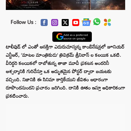
Follow Us :
Add as a preferred
source on google
టాలీవుడ్ లో ఎంతో ఆసక్తిగా ఎదురుచూస్తున్న కాంబినేషన్లలో జూనియర్
ఎన్టీఆర్, ‘మాటల మాంత్రికుడు’ త్రివిక్రమ్ శ్రీనివాస్ ల కలయిక ఒకటి.
వీరిద్దరి కలయికలో రాబోతున్న తాజా మూవీ ప్రకటన అందరినీ
ఆశ్చర్యానికి గురిచేస్తూ ఒక అద్భుతమైన పోస్టర్ ద్వారా బయటకు
వచ్చింది. నిజానికి ఈ సినిమా కార్తికేయుని జీవితం ఆధారంగా
రూపొందనుందని ప్రచారం జరిగింది. దానికి ఊతం ఇస్తూ అధికారికంగా
ప్రకటించారు.