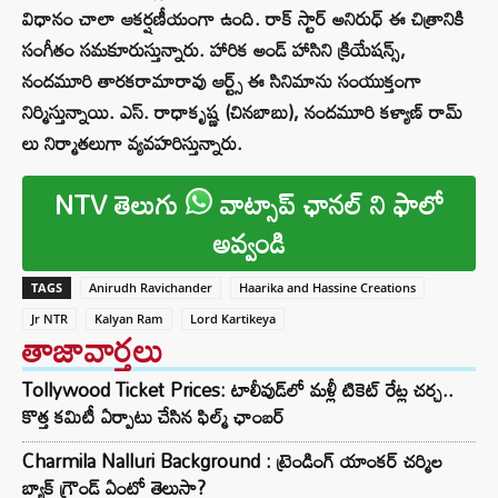
విధానం చాలా ఆకర్షణీయంగా ఉంది. రాక్ స్టార్ అనిరుధ్ ఈ చిత్రానికి
సంగీతం సమకూరుస్తున్నారు. హారిక అండ్ హాసిని క్రియేషన్స్,
నందమూరి తారకరామారావు ఆర్ట్స్ ఈ సినిమాను సంయుక్తంగా
నిర్మిస్తున్నాయి. ఎస్. రాధాకృష్ణ (చినబాబు), నందమూరి కళ్యాణ్ రామ్
లు నిర్మాతలుగా వ్యవహరిస్తున్నారు.
NTV తెలుగు
వాట్సాప్ ఛానల్ ని ఫాలో
అవ్వండి
TAGS
Anirudh Ravichander
Haarika and Hassine Creations
Jr NTR
Kalyan Ram
Lord Kartikeya
తాజావార్తలు
Tollywood Ticket Prices: టాలీవుడ్‌లో మళ్లీ టికెట్‌ రేట్ల చర్చ..
కొత్త కమిటీ ఏర్పాటు చేసిన ఫిల్మ్‌ ఛాంబర్‌
Charmila Nalluri Background : ట్రెండింగ్ యాంకర్ చర్మిల
బ్యాక్ గ్రౌండ్ ఏంటో తెలుసా?