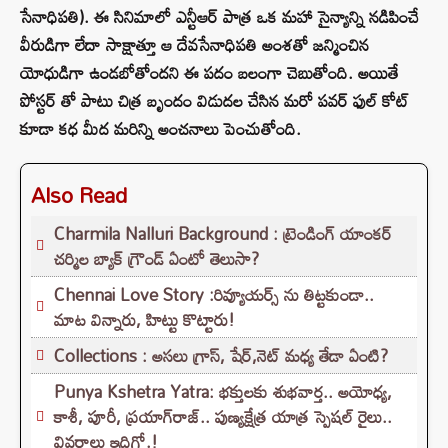
సేనాధిపతి). ఈ సినిమాలో ఎన్టీఆర్ పాత్ర ఒక మహా సైన్యాన్ని నడిపించే
వీరుడిగా లేదా సాక్షాత్తూ ఆ దేవసేనాధిపతి అంశతో జన్మించిన
యోధుడిగా ఉండబోతోందని ఈ పదం బలంగా చెబుతోంది. అయితే
పోస్టర్ తో పాటు చిత్ర బృందం విడుదల చేసిన మరో పవర్ ఫుల్ కోట్
కూడా కధ మీద మరిన్ని అంచనాలు పెంచుతోంది.
Also Read
Charmila Nalluri Background : ట్రెండింగ్ యాంకర్
చర్మిల బ్యాక్ గ్రౌండ్ ఏంటో తెలుసా?
Chennai Love Story :రివ్యూయర్స్ ను తిట్టకుండా..
మాట విన్నారు, హిట్టు కొట్టారు!
Collections : అసలు గ్రాస్, షేర్,నెట్ మధ్య తేడా ఏంటి?
Punya Kshetra Yatra: భక్తులకు శుభవార్త.. అయోధ్య,
కాశీ, పూరీ, ప్రయాగ్‌రాజ్.. పుణ్యక్షేత్ర యాత్ర స్పెషల్ రైలు..
వివరాలు ఇదిగో.!