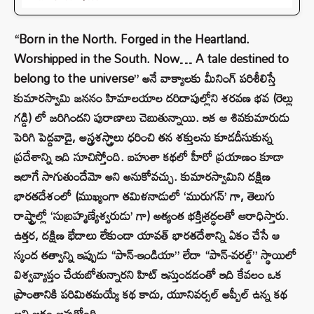
“Born in the North. Forged in the Heartland.
Worshipped in the South. Now… A tale destined to
belong to the universe” అనే వాక్యాలకు మీనింగ్ పరిశీలిస్తే
కుమారస్వామి జననం హిమాలయాల దరిదాపుల్లోని శరవణ భవ (రెల్లు
గడ్డి) లో జరిగిందని పురాణాలు చెబుతున్నాయి. ఇక ఆ శివకుమారుడు
పెరిగి పెద్దవాడై, అస్త్రశస్త్రాలు ధరించి తన శక్తులను కూడదీసుకున్న
ప్రదేశాన్ని ఇది సూచిస్తోంది. బహుశా కథలో హీరో ప్రయాణం కూడా
ఇలాగే సాగుతుందేమో అని అనుకోవచ్చు. కుమారస్వామిని దక్షిణ
భారతదేశంలో (ముఖ్యంగా తమిళనాడులో ‘మురుగన్’ గా, తెలుగు
రాష్ట్రాల్లో ‘సుబ్రహ్మణ్యేశ్వరుడు’ గా) అత్యంత భక్తిశ్రద్ధలతో ఆరాధిస్తారు.
ఉత్తర, దక్షిణ భేదాలు లేకుండా యావత్ భారతదేశాన్ని ఏకం చేసే ఆ
స్కంద తత్వాన్ని ఇప్పుడు “పాన్-ఇండియా” లేదా “పాన్-వరల్డ్” స్థాయిలో
విశ్వవ్యాప్తం చేయబోతున్నారని హిట్ ఇస్తుండడంతో ఇది కేవలం ఒక
ప్రాంతానికి పరిమితమయ్యే కథ కాదు, యూనివర్సల్ అప్పీల్ ఉన్న కథ
అని అర్ధం అవుతోంది.