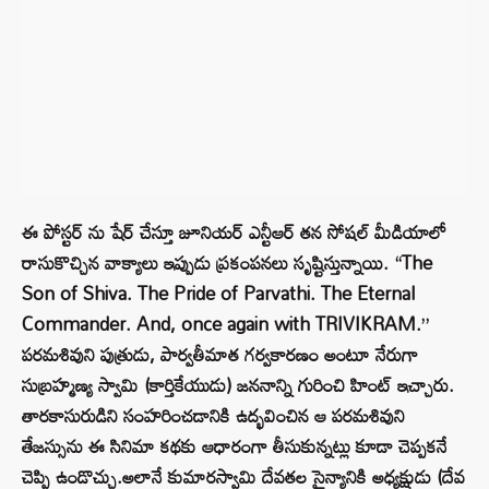
ఈ పోస్టర్ ను షేర్ చేస్తూ జూనియర్ ఎన్టీఆర్ తన సోషల్ మీడియాలో
రాసుకొచ్చిన వాక్యాలు ఇప్పుడు ప్రకంపనలు సృష్టిస్తున్నాయి. “The
Son of Shiva. The Pride of Parvathi. The Eternal
Commander. And, once again with TRIVIKRAM.”
పరమశివుని పుత్రుడు, పార్వతీమాత గర్వకారణం అంటూ నేరుగా
సుబ్రహ్మణ్య స్వామి (కార్తికేయుడు) జననాన్ని గురించి హింట్ ఇచ్చారు.
తారకాసురుడిని సంహరించడానికి ఉద్భవించిన ఆ పరమశివుని
తేజస్సును ఈ సినిమా కథకు ఆధారంగా తీసుకున్నట్లు కూడా చెప్పకనే
చెప్పి ఉండొచ్చు.అలానే కుమారస్వామి దేవతల సైన్యానికి అధ్యక్షుడు (దేవ