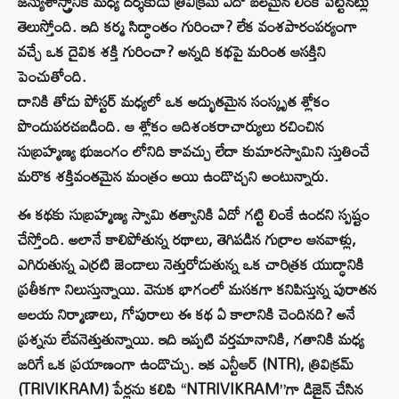
జన్యుశాస్త్రానికి మధ్య దర్శకుడు త్రివిక్రమ్ ఏదో బలమైన లింక్ పెట్టినట్లు
తెలుస్తోంది. ఇది కర్మ సిద్ధాంతం గురించా? లేక వంశపారంపర్యంగా
వచ్చే ఒక దైవిక శక్తి గురించా? అన్నది కథపై మరింత ఆసక్తిని
పెంచుతోంది.
దానికి తోడు పోస్టర్ మధ్యలో ఒక అద్భుతమైన సంస్కృత శ్లోకం
పొందుపరచబడింది. ఆ శ్లోకం ఆదిశంకరాచార్యులు రచించిన
సుబ్రహ్మణ్య భుజంగం లోనిది కావచ్చు లేదా కుమారస్వామిని స్తుతించే
మరొక శక్తివంతమైన మంత్రం అయి ఉండొచ్చని అంటున్నారు.
ఈ కథకు సుబ్రహ్మణ్య స్వామి తత్వానికి ఏదో గట్టి లింకే ఉందని స్పష్టం
చేస్తోంది. అలానే కాలిపోతున్న రథాలు, తెగిపడిన గుర్రాల ఆనవాళ్లు,
ఎగిరుతున్న ఎర్రటి జెండాలు నెత్తురోడుతున్న ఒక చారిత్రక యుద్ధానికి
ప్రతీకగా నిలుస్తున్నాయి. వెనుక భాగంలో మసకగా కనిపిస్తున్న పురాతన
ఆలయ నిర్మాణాలు, గోపురాలు ఈ కథ ఏ కాలానికి చెందినది? అనే
ప్రశ్నను లేవనెత్తుతున్నాయి. ఇది ఇప్పటి వర్తమానానికి, గతానికి మధ్య
జరిగే ఒక ప్రయాణంగా ఉండొచ్చు. ఇక ఎన్టీఆర్ (NTR), త్రివిక్రమ్
(TRIVIKRAM) పేర్లను కలిపి “NTRIVIKRAM”గా డిజైన్ చేసిన