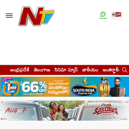
ఆంధ్రప్రదేశ్
తెలంగాణ
సినిమా న్యూస్
జాతీయం
అంతర్జాతీయం