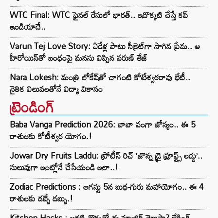
WTC Final: WTC ఫైనల్ రేసులో భారత్.. ఇదొక్కటి చేస్తే కప్
ఇండియాదే..
Varun Tej Love Story: ఏడేళ్ల పాటు సీక్రెట్‌గా సాగిన ప్రేమ.. ఆ
హీరోయిన్‌తో బంధంపై మనసు విప్పిన వరుణ్ తేజ్
Nara Lokesh: మంత్రి లోకేష్‌తో చాగంటి కోటేశ్వరరావు భేటీ..
నైతిక విలువలతోనే విద్యా వికాసం
ట్రెండింగ్‌
Baba Vanga Prediction 2026: బాబా వంగా జోస్యం.. ఈ 5
రాశులకు కోటీశ్వర యోగం.!
Jowar Dry Fruits Laddu: ప్రోటీన్ రిచ్ ‘జొన్న డ్రై ఫ్రూప్ట్స్ లడ్డు’..
సులువుగా ఇంట్లోనే చేసేయండి ఇలా..!
Zodiac Predictions : ఆగస్టు 5న బుధ-గురు మహాయోగం.. ఈ 4
రాశులకు డబ్బే డబ్బు.!
Kitchen Hacks : అరటి తొక్కతో ఈ మ్యాజిక్ తెలుసా? బేకింగ్