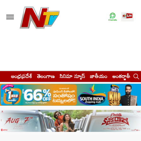
ఆంధ్రప్రదేశ్
తెలంగాణ
సినిమా న్యూస్
జాతీయం
అంతర్జాతీయం