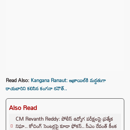
Read Also:
Kangana Ranaut: ఇజ్రాయిల్‌కి మద్దతుగా
రాయబారిని కలిసిన కంగనా రనౌత్..
Also Read
CM Revanth Reddy: పోలీస్ ఉద్యోగ పరీక్షలపై ప్రత్యేక
నిఘా.. కోచింగ్ సెంటర్లపై కూడా ఫోకస్.. సీఎం రేవంత్ కీలక