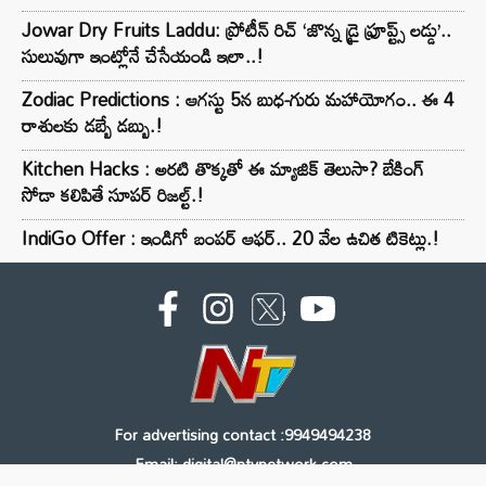
Jowar Dry Fruits Laddu: ప్రోటీన్ రిచ్ ‘జొన్న డ్రై ఫ్రూప్ట్స్ లడ్డు’..
సులువుగా ఇంట్లోనే చేసేయండి ఇలా..!
Zodiac Predictions : ఆగస్టు 5న బుధ-గురు మహాయోగం.. ఈ 4
రాశులకు డబ్బే డబ్బు.!
Kitchen Hacks : అరటి తొక్కతో ఈ మ్యాజిక్ తెలుసా? బేకింగ్
సోడా కలిపితే సూపర్ రిజల్ట్.!
IndiGo Offer : ఇండిగో బంపర్ ఆఫర్.. 20 వేల ఉచిత టికెట్లు.!
For advertising contact :9949494238
Email: digital@ntvnetwork.com