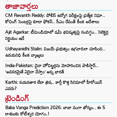
తాజావార్తలు
CM Revanth Reddy: పోలీస్ ఉద్యోగ పరీక్షలపై ప్రత్యేక నిఘా..
కోచింగ్ సెంటర్లపై కూడా ఫోకస్.. సీఎం రేవంత్ కీలక ఆదేశాలు
Ajit Agarkar: టీమిండియాలో షమీ భవిష్యత్తుపై సందిగ్ధం.. సెలెక్టర్ల
నిర్ణయం ఇదే
Udhayanidhi Stalin: విజయ్ ప్రభుత్వం ఉగ్రవాదిలా చూసింది..
ఉదయనిధి కీలక వ్యాఖ్యలు
India-Pakistan: చైనా హోవిట్జర్లను మోహరించిన పాకిస్థాన్..
‘అవసరమైతే ఏదైనా చేస్తాం’ అన్న భారత్
Karthi: నయనతార లేదా త్రిష.. కార్తీ కొత్త సినిమాలో హీరోయిన్
ఎవరు?
ట్రెండింగ్‌
Baba Vanga Prediction 2026: బాబా వంగా జోస్యం.. ఈ 5
రాశులకు కోటీశ్వర యోగం.!