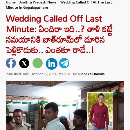
Home
Andhra Pradesh News
Wedding Called Off At The Last
Minute In Gopalapatnam
Wedding Called Off Last
Minute: ఏందిరా ఇది..? తాళి కట్టే
సమయానికి బాత్‌రూమ్‌లో దూరిన
పెళ్లికొడుకు.. ఎంతకూ రాడే..!
Published Date :October 25, 2023 ,
7:33 PM
By
Sudhakar Ravula