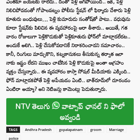
ఎంతకూ బయటకు రాలేదు.. దీంతో పెళ్లి ఆగిపోయింది.. ఇక, పెళ్లి
నిలిచిపోవడంతో గోపాలపట్నం పోలీసు స్టేషన్ లో ఫిర్యాదు చేశారు పెళ్లి
కూతురు బంధువులు… పెళ్లి కుమారుడు సంతోష్‌తో పాటు.. వధువును
కూడా స్టేషన్‌కు పిలిచిన ఈ వ్యవహారంపై ఆరా తీశారు.. అయితే, గత
వారం రోజులుగా పెళ్లికొడుకుతో పెళ్లికూతురు ఫోన్‌లో మాట్లాడలేదట..
అందుకే అలిగి.. పెళ్లి చేసుకోవడానికే నిరాకరించాడని సమాచారం..
కానీ, రింగులు మార్చుకొని, కట్నకానుకలు తీసుకున్న తర్వాత ఇలా
నాకు ఇష్టం లేదని ముఖం చాటేసిన పెళ్లి కొడుకుపై అంతా ఆగ్రహం
వ్యక్తం చేస్తున్నారు.. ఈ వ్యవహారం కాస్తా సోషల్‌ మీడియాకు ఎక్కింది..
ఫోన్‌ మాట్లాడకపోతే పెళ్లి ఆపేయడం ఏంటి.. బాత్‌రూమ్‌లో దూరండం
ఏంటిరా అయ్యా? అని నెటిజన్లు కామెంట్లు పెడుతున్నారు.
NTV తెలుగు
వాట్సాప్ ఛానల్ ని ఫాలో
అవ్వండి
TAGS
Andhra Pradesh
gopalapatnam
groom
Marriage
police