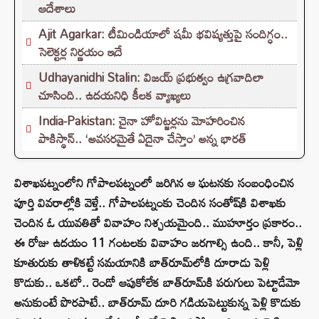
ఆదేశాలు
Ajit Agarkar: టీమిండియాలో షమీ భవిష్యత్తుపై సందిగ్ధం..
సెలెక్టర్ల నిర్ణయం ఇదే
Udhayanidhi Stalin: విజయ్ ప్రభుత్వం ఉగ్రవాదిలా
చూసింది.. ఉదయనిధి కీలక వ్యాఖ్యలు
India-Pakistan: చైనా హోవిట్జర్లను మోహరించిన
పాకిస్థాన్.. ‘అవసరమైతే ఏదైనా చేస్తాం’ అన్న భారత్
విశాఖపట్నంలోని గోపాలపట్నంలో జరిగిన ఆ ఘటనకు సంబంధించిన
పూర్తి వివరాల్లోకి వెళ్తే.. గోపాలపట్నంకు చెందిన సంతోష్‌కి విశాఖకు
చెందిన ఓ యువతితో వివాహం నిశ్చయమైంది.. ముహూర్తం ప్రకారం..
ఈ రోజు ఉదయం 11 గంటలకు వివాహం జరగాల్సి ఉంది.. కానీ, పెళ్లి
కూతురుకు తాళికట్టే సమయానికి బాత్‌రూమ్‌లోకి దూరాడు పెళ్లి
కొడుకు.. ఒకటో.. రెండో ఆపుకోలేక బాత్‌రూమ్‌కి పరుగులు పెట్టాడేమో
అనుకుంటే పొరపాటే.. బాత్‌రూమ్‌ దూరి గడియపెట్టుకున్న పెళ్లి కొడుకు