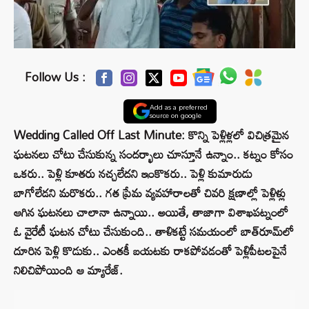
Follow Us :
Add as a preferred
source on google
Wedding Called Off Last Minute: కొన్ని పెళ్లిళ్లలో విచిత్రమైన
ఘటనలు చోటు చేసుకున్న సందర్భాలు చూస్తూనే ఉన్నాం.. కట్నం కోసం
ఒకరు.. పెళ్లి కూతరు నచ్చలేదని ఇంకొకరు.. పెళ్లి కుమారుడు
బాగోలేడని మరొకరు.. గత ప్రేమ వ్యవహారాలతో చివరి క్షణాల్లో పెళ్లిళ్లు
ఆగిన ఘటనలు చాలానా ఉన్నాయి.. అయితే, తాజాగా విశాఖపట్నంలో
ఓ వైరేటీ ఘటన చోటు చేసుకుంది.. తాళికట్టే సమయంలో బాత్‌రూమ్‌లో
దూరిన పెళ్లి కొడుకు.. ఎంతకీ బయటకు రాకపోవడంతో పెళ్లిపీటలపైనే
నిలిచిపోయింది ఆ మ్యారేజ్‌.