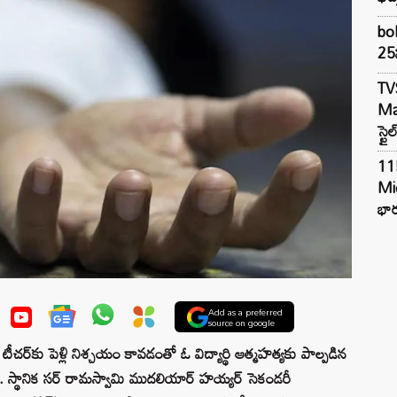
bol
25న
TV
Mar
స్టై
11
Mi
భార
Add as a preferred
source on google
ీచర్‌కు పెళ్లి నిశ్చయం కావడంతో ఓ విద్యార్థి ఆత్మహత్యకు పాల్పడిన
. స్థానిక సర్ రామస్వామి ముదలియార్ హయ్యర్ సెకండరీ