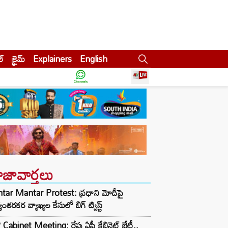
ల్
క్రైమ్
Explainers
English
ాజావార్తలు
tar Mantar Protest: ప్రధాని మోదీపై
యంతరకర వ్యాఖ్యల కేసులో బిగ్ ట్విస్ట్
Cabinet Meeting: రేపు ఏపీ కేబినెట్ భేటీ..