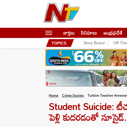
వార్తలు
సినిమాలు
ఆంధ్రప్రదేశ్
Story Board
Off Th
TOPICS
Home
Crime Stories
Tuition Teacher Arreste
Student Suicide: టీచర్
పెళ్లి కుదరడంతో సూసైడ్.