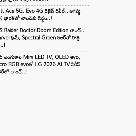
tt Ace 5G, Evo 4G డిజైన్ రివీల్.. ఆగస్టు
 భారత్‌లో లాంచ్‌కు సిద్ధం..!
S Raider Doctor Doom Edition లాంచ్..
vel థీమ్, Spectral Green కలర్‌తో కొత్త
ల్..!
5 అంగుళాల Mini LED TV, OLED evo,
cro RGB evoతో LG 2026 AI TV సిరీస్
త్‌లో లాంచ్..!