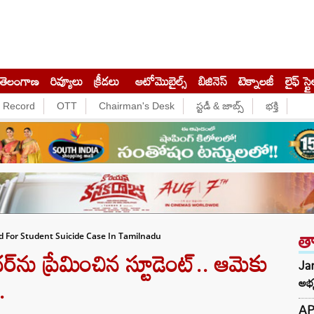
తెలంగాణ
రివ్యూలు
క్రీడలు
ఆటోమొబైల్స్
బిజినెస్‌
టెక్నాలజీ
లైఫ్ స్టై
e Record
OTT
Chairman's Desk
స్టడీ & జాబ్స్
భక్తి
త
d For Student Suicide Case In Tamilnadu
‌ను ప్రేమించిన స్టూడెంట్.. ఆమెకు
Jan
.
అభ్
AP 