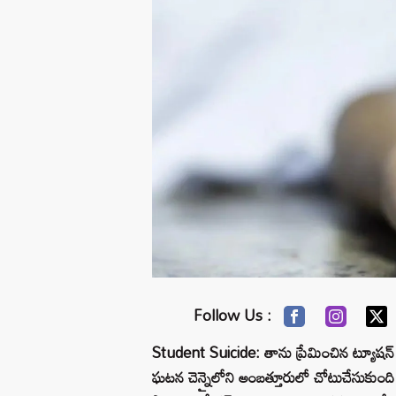
Follow Us :
Student Suicide: తాను ప్రేమించిన ట్యూషన్‌ ట
ఘటన చెన్నైలోని అంబత్తూరులో చోటుచేసుకుంది