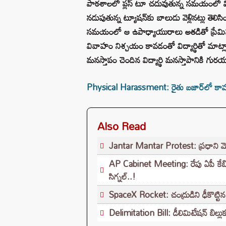
పాఠశాలలో ప్లస్‌ టూ చదువుతున్న సమయంలో విద్
నడుపుతున్న ట్యూషన్‌కు బాలుడు వెళ్లినట్లు తె
సమయంలో ఆ ఉపాధ్యాయురాలు అతడితో ప్రేమిస్తున్న
వివాహం నిశ్చయం కావడంతో విద్యార్థితో మాట్
మనస్తాపం చెందిన విద్యార్థి మనస్తాపానికి గురయ
Physical Harassment: రైతు బజార్‌లో కామ
Also Read
Jantar Mantar Protest: ప్రధాని మోదీప
AP Cabinet Meeting: రేపు ఏపీ కేబినెట
సిగ్నల్..!
SpaceX Rocket: చంద్రుడిని ఢీకొట్టిన స్
Delimitation Bill: డీలిమిటేషన్ బిల్లుక