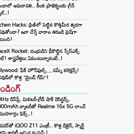
ండాలో అమరావతి.. కీలక ప్రాజెక్టులకు గ్రీన్
నల్..!
chen Hacks: ఫ్రిజ్‌లో పెట్టిన కొత్తిమీర త్వరగా
వుతోందా? ఇలా చేస్తే వారాల తరబడి ఫ్రెష్‌గా
టుంది!
ceX Rocket: చంద్రుడిని ఢీకొట్టిన స్పేస్‌ఎక్స్
ెట్! శాస్త్రవేత్తలు ఏమంటున్నారంటే..!
lywood: ఫేక్ హౌస్‌ఫుల్స్… డమ్మీ కలెక్షన్స్!
ీవుడ్‌లో కొత్త “మైండ్ గేమ్”!
రెండింగ్‌
z డిస్‌ప్లే, మిలిటరీ-గ్రేడ్ షాక్ రెసిస్టన్స్,
000mAh బ్యాటరీతో Realme 16x 5G లాంచ్
ముహూర్తం ఫిక్స్..!
పవర్‌తో iQOO Z11 ఎంట్రీ.. కొత్త డిజైన్, స్మార్ట్
ర్లపై క్లారిటీ ఇచ్చిన కంపెనీ.!