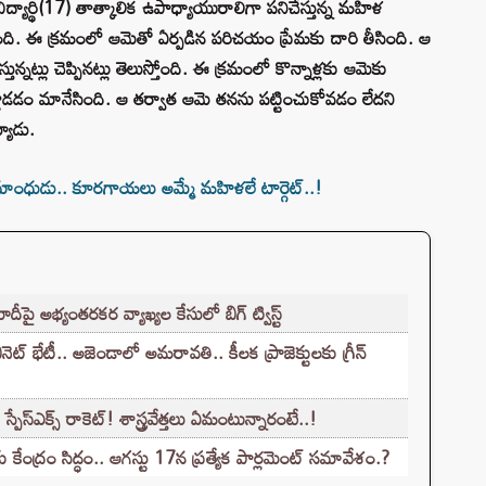
యార్థి(17) తాత్కాలిక ఉపాధ్యాయురాలిగా పనిచేస్తున్న మహిళ
లిసింది. ఈ క్రమంలో ఆమెతో ఏర్పడిన పరిచయం ప్రేమకు దారి తీసింది. ఆ
ట్లు చెప్పినట్లు తెలుస్తోంది. ఈ క్రమంలో కొన్నాళ్లకు ఆమెకు
లాడడం మానేసింది. ఆ తర్వాత ఆమె తనను పట్టించుకోవడం లేదని
్యాడు.
ాంధుడు.. కూరగాయలు అమ్మే మహిళలే టార్గెట్..!
ై అభ్యంతరకర వ్యాఖ్యల కేసులో బిగ్ ట్విస్ట్
్ భేటీ.. అజెండాలో అమరావతి.. కీలక ప్రాజెక్టులకు గ్రీన్
పేస్‌ఎక్స్ రాకెట్! శాస్త్రవేత్తలు ఏమంటున్నారంటే..!
ు కేంద్రం సిద్ధం.. ఆగస్టు 17న ప్రత్యేక పార్లమెంట్ సమావేశం.?