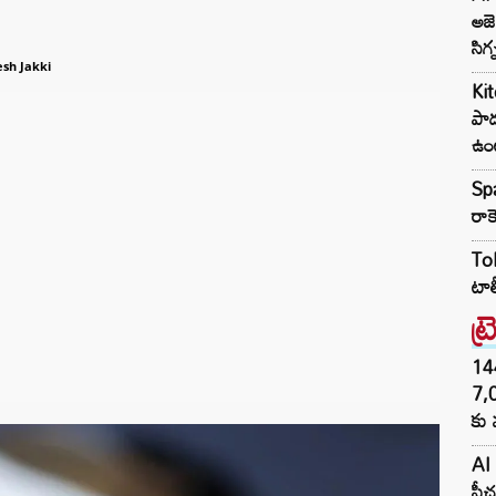
అజె
సిగ్
sh Jakki
Kit
పాడ
ఉం
Spa
రాక
Tol
టాల
ట్
144H
7,
కు 
AI 
ఫీచ