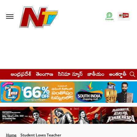
ఆంధ్రప్రదేశ్
తెలంగాణ
సినిమా న్యూస్
జాతీయం
అంతర్జాతీయం
Home
Student Loves Teacher