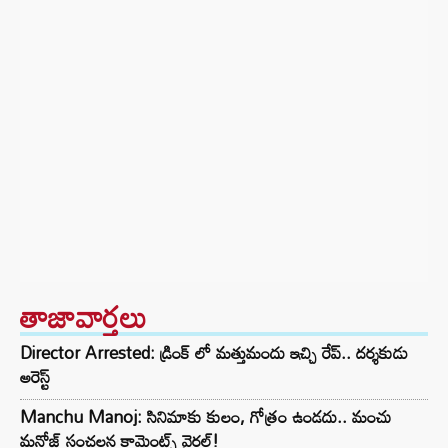
తాజావార్తలు
Director Arrested: డ్రింక్ లో మత్తుమందు ఇచ్చి రేప్.. దర్శకుడు
అరెస్ట్
Manchu Manoj: సినిమాకు కులం, గోత్రం ఉండదు.. మంచు
మనోజ్ సంచలన కామెంట్స్ వైరల్!