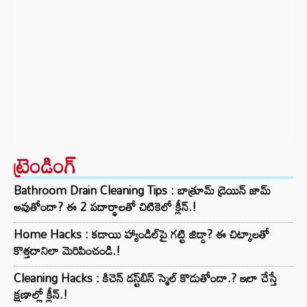
ట్రెండింగ్‌
Bathroom Drain Cleaning Tips : బాత్రూమ్ డ్రెయిన్ జామ్
అవుతోందా? ఈ 2 పదార్థాలతో చిటికెలో క్లీన్.!
Home Hacks : కడాయి హ్యాండిల్‌పై గట్టి జిడ్డా? ఈ చిట్కాలతో
కొత్తదానిలా మెరిపించండి.!
Cleaning Hacks : కిచెన్ డస్ట్‌బిన్ స్మెల్ కొడుతోందా.? ఇలా చేస్తే
క్షణాల్లో క్లీన్.!