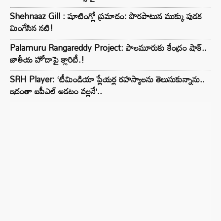
Shehnaaz Gill : షూటింగ్లో ప్రమాదం: పొరపాటున ముక్కు పుడక
మింగేసిన నటి!
Palamuru Rangareddy Project: పాలమూరుకు కేంద్రం షాక్..
జాతీయ హోదాపై క్లారిటీ.!
SRH Player: ‘టీమిండియా ప్లేయర్ల రహస్యాలను తెలుసుకున్నాను..
ఇదంతా ఐపీఎల్ ఆడటం వల్లనే’..