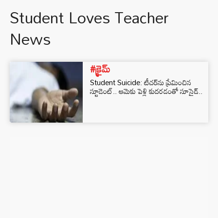
Student Loves Teacher
News
#క్రైమ్
Student Suicide: టీచర్‌ను ప్రేమించిన
స్టూడెంట్.. ఆమెకు పెళ్లి కుదరడంతో సూసైడ్..