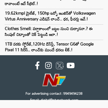
రావాలంటే ఇదే సీక్రెట్.!
19.62kmpl మైలేజ్, 150hp టర్బో ఇంజిన్‌తో Volkswagen
Virtus Anniversary ఎడిషన్ లాంచ్.. ధర, ఫీచర్లు ఇవే.!
Clothes Smell: వర్షాకాలంలో బట్టల నుంచి దుర్వాసనా.? ఈ
సింపుల్ చిట్కాలతో చెక్ పెట్టండి ఇలా.!
1TB వరకు స్టోరేజ్,120Hz డిస్‌ప్లే, Tensor G6తో Google
Pixel 11 సిరీస్.. లాంచ్⁭కు ముందే ధరలు లీక్.!
For advertising contact :9949494238
Email: digital@ntvnetwork.com
Copyright © 2000 - 2026 - NTV