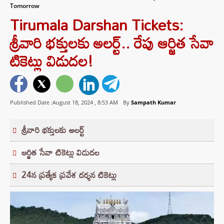
Tomorrow
Tirumala Darshan Tickets:
శ్రీవారి భక్తులకు అలర్ట్.. రేపు ఆర్జిత సేవా
టికెట్లు విడుదల!
Published Date :August 18, 2024 ,
8:53 AM
By
Sampath Kumar
శ్రీవారి భక్తులకు అలర్ట్
ఆర్జిత సేవా టికెట్లు విడుదల
24న ప్రత్యేక ప్రవేశ దర్శన టికెట్లు