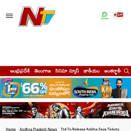
ఆంధ్రప్రదేశ్
తెలంగాణ
సినిమా న్యూస్
జాతీయం
అంతర్జాతీయం
Home
Andhra Pradesh News
Ttd To Release Arjitha Seva Tickets