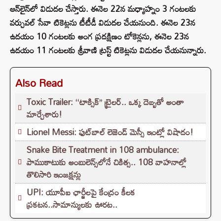
ఆన్‌లైన్‌లో విడుదల చేస్తారు. ఈనెల 22న మధ్యాహ్నం 3 గంటలకు
వర్చువల్ సేవా టికెట్లను టీటీడీ విడుదల చేయనుంది. ఈనెల 23న
ఉదయం 10 గంటలకు అంగ ప్రదక్షిణం టోకెన్లను, ఈనెల 23న
ఉదయం 11 గంటలకు శ్రీవాణి ట్రస్ట్ టికెట్లను విడుదల చేయనున్నారు.
Also Read
Toxic Trailer: ‘‘టాక్సిక్’’ ట్రైలర్.. ఒక్క దెబ్బతో అంతా
మార్చేశారు!
Lionel Messi: ఫుట్‌బాల్ లెజెండ్ మెస్సీ ఇంట్లో విషాదం!
Snake Bite Treatment in 108 ambulance:
పాముకాటుకు అంబులెన్స్‌లోనే చికిత్స.. 108 వాహనాల్లో
తొలిసారి ఇంజక్షన్లు
UPI: యూపీఐ ఛార్జీలపై కేంద్రం కీలక
ప్రకటన..సామాన్యులకు ఊరట..