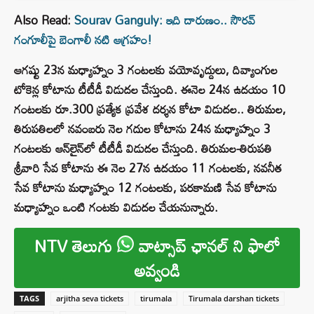
Also Read:
Sourav Ganguly: ఇది దారుణం.. సౌరవ్
గంగూలీపై బెంగాలీ నటి ఆగ్రహం!
ఆగష్టు 23న మధ్యాహ్నం 3 గంటలకు వయోవృద్దులు, దివ్యాంగుల
టోకెన్ల కోటాను టీటీడీ విడుదల చేస్తుంది. ఈనెల 24న ఉదయం 10
గంటలకు రూ.300 ప్రత్యేక ప్రవేశ దర్శన కోటా విడుదల.. తిరుమల,
తిరుపతిల‌లో నవంబరు నెల గదుల కోటాను 24న మధ్యాహ్నం 3
గంటలకు ఆన్‌లైన్‌లో టీటీడీ విడుదల చేస్తుంది. తిరుమల-తిరుపతి
శ్రీవారి సేవ కోటాను ఈ నెల 27న ఉదయం 11 గంటలకు, నవనీత
సేవ కోటాను మధ్యాహ్నం 12 గంటలకు, పరకామణి సేవ కోటాను
మధ్యాహ్నం ఒంటి గంటకు విడుదల చేయనున్నారు.
NTV తెలుగు
వాట్సాప్ ఛానల్ ని ఫాలో
అవ్వండి
TAGS
arjitha seva tickets
tirumala
Tirumala darshan tickets