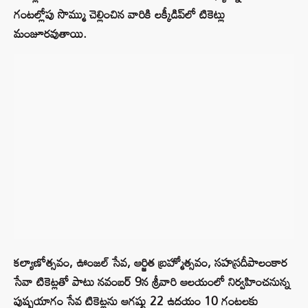
గంటల్లోపు సొమ్ము చెల్లించిన వారికి లక్కీడిప్‌లో టికెట్లు
మంజూరవుతాయి.
కల్యాణోత్సవం, ఊంజల్‌ సేవ, ఆర్జిత బ్రహ్మోత్సవం, సహస్రదీపాలంకార
సేవా టికెట్లతో పాటు నవంబర్‌ 9న శ్రీవారి ఆలయంలో నిర్వహించనున్న
పుష్పయాగం సేవ టికెట్లను ఆగష్టు 22 ఉదయం 10 గంటలకు