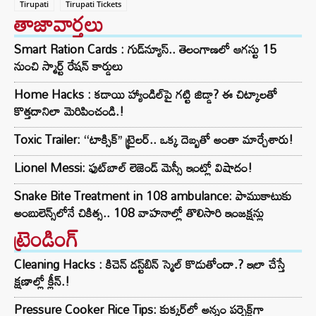
Tirupati
Tirupati Tickets
తాజావార్తలు
Smart Ration Cards : గుడ్‌న్యూస్‌.. తెలంగాణలో ఆగస్టు 15
నుంచి స్మార్ట్‌ రేషన్‌ కార్డులు
Home Hacks : కడాయి హ్యాండిల్‌పై గట్టి జిడ్డా? ఈ చిట్కాలతో
కొత్తదానిలా మెరిపించండి.!
Toxic Trailer: ‘‘టాక్సిక్’’ ట్రైలర్.. ఒక్క దెబ్బతో అంతా మార్చేశారు!
Lionel Messi: ఫుట్‌బాల్ లెజెండ్ మెస్సీ ఇంట్లో విషాదం!
Snake Bite Treatment in 108 ambulance: పాముకాటుకు
అంబులెన్స్‌లోనే చికిత్స.. 108 వాహనాల్లో తొలిసారి ఇంజక్షన్లు
ట్రెండింగ్‌
Cleaning Hacks : కిచెన్ డస్ట్‌బిన్ స్మెల్ కొడుతోందా.? ఇలా చేస్తే
క్షణాల్లో క్లీన్.!
Pressure Cooker Rice Tips: కుక్కర్‌లో అన్నం పర్ఫెక్ట్‌గా