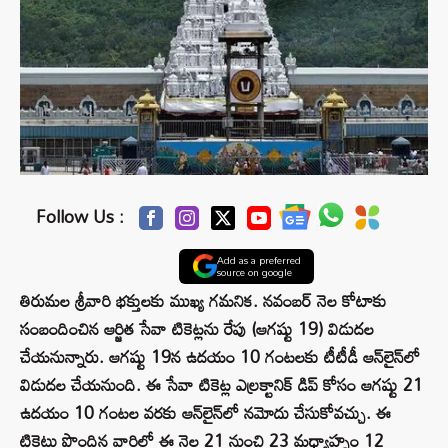
Follow Us :
Add as a preferred
source on google
తిరుమల శ్రీవారి భక్తులకు ముఖ్య గమనిక. నవంబర్‌ నెల కోటాకు
సంబందించిన ఆర్జిత సేవా టికెట్లను రేపు (ఆగష్టు 19) విడుదల
చేయనున్నారు. ఆగష్టు 19న ఉదయం 10 గంటలకు టీటీడీ ఆన్‌లైన్‌లో
విడుదల చేయనుంది. ఈ సేవా టికెట్ల ఎల్రక్టానిక్‌ డిప్‌ కోసం ఆగష్టు 21
ఉదయం 10 గంటల వరకు ఆన్‌లైన్‌లో నమోదు చేసుకోవచ్చు. ఈ
టికెట్లు పొందిన వారిలో ఈ నెల 21 నుంచి 23 మధ్యాహ్నం 12