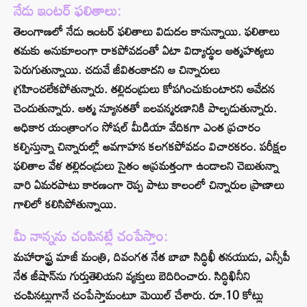
నేడు ఇంటర్ ఫలితాలు:
తెలంగాణలో నేడు ఇంటర్ ఫలితాలు విడుదల కానున్నాయి. ఫలితాలు
తమకు అనుకూలంగా రాకపోవడంతో ఏటా విద్యార్థుల ఆత్మహత్యలు
పెరుగుతున్నాయి. చదువే జీవితంకాదని ఆ చిన్నారులు
గ్రహించలేకపోతున్నారు. తల్లిదండ్రులు కోపగించుకుంటారని ఆవేదన
చెందుతున్నారు. ఆత్మ న్యూనతతో బలవన్మరణానికి పాల్పడుతున్నారు.
అధికార యంత్రాంగం సోషల్ మీడియా వేదికగా ఎంత ప్రచారం
కల్పిస్తున్నా చిన్నారుల్లో అవగాహన కలగకపోవడం విచారకరం. పరీక్షల
ఫలితాల వేళ తల్లిదండ్రులు సైతం అప్రమత్తంగా ఉండాలని చెబుతున్నా
వారి ఏమరపాటు కారణంగా రెప్ప పాటు కాలంలో చిన్నారుల ప్రాణాలు
గాలిలో కలిసిపోతున్నాయి.
మీ నాన్నను చంపినట్లే చంపేస్తాం:
మహారాష్ట్ర మాజీ మంత్రి, దివంగత నేత బాబా సిద్ధిఖీ తనయుడు, ఎన్సీపీ
నేత జీషాన్‌ను గుర్తుతెలియని వ్యక్తులు బెదిరించారు. సిద్ధిఖినీని
చంపినట్లుగానే చంపేస్తామంటూ మెయిల్ చేశారు. రూ.10 కోట్లు