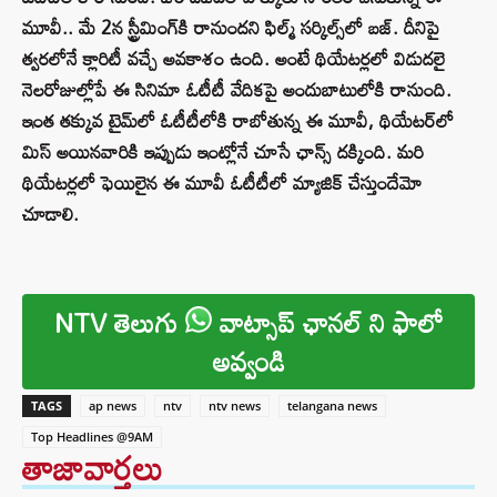
మూవీ.. మే 2న స్ట్రీమింగ్‌కి రానుందని ఫిల్మ్ సర్కిల్స్‌లో బజ్. దీనిపై
త్వరలోనే క్లారిటీ వచ్చే అవకాశం ఉంది. అంటే థియేటర్లలో విడుదలై
నెలరోజుల్లోపే ఈ సినిమా ఓటీటీ వేదికపై అందుబాటులోకి రానుంది.
ఇంత తక్కువ టైమ్‌లో ఓటీటీలోకి రాబోతున్న ఈ మూవీ, థియేటర్‌లో
మిస్ అయినవారికి ఇప్పుడు ఇంట్లోనే చూసే ఛాన్స్ దక్కింది. మరి
థియేటర్లలో ఫెయిలైన ఈ మూవీ ఓటీటీలో మ్యాజిక్ చేస్తుందేమో
చూడాలి.
NTV తెలుగు
వాట్సాప్ ఛానల్ ని ఫాలో
అవ్వండి
TAGS
ap news
ntv
ntv news
telangana news
Top Headlines @9AM
తాజావార్తలు