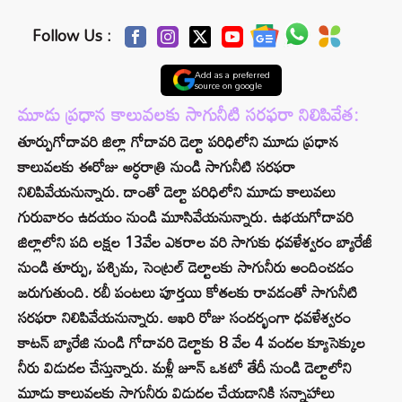
Follow Us :
Add as a preferred
source on google
మూడు ప్రధాన కాలువలకు సాగునీటి సరఫరా నిలిపివేత:
తూర్పుగోదావరి జిల్లా గోదావరి డెల్టా పరిధిలోని మూడు ప్రధాన
కాలువలకు ఈరోజు అర్ధరాత్రి నుండి సాగునీటి సరఫరా
నిలిపివేయనున్నారు. దాంతో డెల్టా పరిధిలోని మూడు కాలువలు
గురువారం ఉదయం నుండి మూసివేయనున్నారు. ఉభయగోదావరి
జిల్లాలోని పది లక్షల 13వేల ఎకరాల వరి సాగుకు ధవళేశ్వరం బ్యారేజీ
నుండి తూర్పు, పశ్చిమ, సెంట్రల్ డెల్టాలకు సాగునీరు అందించడం
జరుగుతుంది. రబీ పంటలు పూర్తయి కోతలకు రావడంతో సాగునీటి
సరఫరా నిలిపివేయనున్నారు. ఆఖరి రోజు సందర్భంగా ధవళేశ్వరం
కాటన్ బ్యారేజి నుండి గోదావరి డెల్టాకు 8 వేల 4 వందల క్యూసెక్కుల
నీరు విడుదల చేస్తున్నారు. మళ్లీ జూన్ ఒకటో తేదీ నుండి డెల్టాలోని
మూడు కాలువలకు సాగునీరు విడుదల చేయడానికి సన్నాహాలు