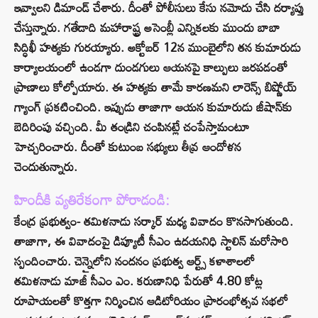
ఇవ్వాలని డిమాండ్ చేశారు. దీంతో పోలీసులు కేసు నమోదు చేసి దర్యాప్తు
చేస్తున్నారు. గతేడాది మహారాష్ట్ర అసెంబ్లీ ఎన్నికలకు ముందు బాబా
సిద్ధిఖీ హత్యకు గురయ్యారు. అక్టోబర్ 12న ముంబైలోని తన కుమారుడు
కార్యాలయంలో ఉండగా దుండగులు ఆయనపై కాల్పులు జరపడంతో
ప్రాణాలు కోల్పోయారు. ఈ హత్యకు తామే కారణమని లారెన్స్ బిష్ణోయ్
గ్యాంగ్ ప్రకటించింది. ఇప్పుడు తాజాగా ఆయన కుమారుడు జీషాన్‌కు
బెదిరింపు వచ్చింది. మీ తండ్రిని చంపినట్లే చంపేస్తామంటూ
హెచ్చరించారు. దీంతో కుటుంబ సభ్యులు తీవ్ర ఆందోళన
చెందుతున్నారు.
హిందీకి వ్యతిరేకంగా పోరాడండి:
కేంద్ర ప్రభుత్వం- తమిళనాడు సర్కార్ మధ్య వివాదం కొనసాగుతుంది.
తాజాగా, ఈ వివాదంపై డిప్యూటీ సీఎం ఉదయనిధి స్టాలిన్ మరోసారి
స్పందించారు. చెన్నైలోని నందనం ప్రభుత్వ ఆర్ట్స్‌ కళాశాలలో
తమిళనాడు మాజీ సీఎం ఎం. కరుణానిధి పేరుతో 4.80 కోట్ల
రూపాయలతో కొత్తగా నిర్మించిన ఆడిటోరియం ప్రారంభోత్సవ సభలో