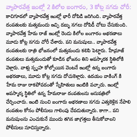
వ్యాపారవేత్త ఇంట్లో 2 కిలోల బంగారం, 3 కోట్ల నగదు చోరీ:
కాచిగూడలో వ్యాపారవేత్త ఇంట్లో భారీ దోపిడి జరిగింది. వ్యాపారవేత్త
దంపతులకు మత్తుమందు ఇచ్చి డబ్బు నగలు దోపిడీ చోటు చేసుకుంది.
వ్యాపారవేత్త హేమ రాజ్ ఇంట్లో రెండు కిలోల బంగారం ఆభరణాలు
మూడు కోట్ల నగదు చోరీ చేశారు. పని మనుషులు.. వ్యాపారవేత్త
దంపతులకు రాత్రి భోజనంలో మత్తుమందు కలిపి పెట్టారు. హేమ్రాజ్
దంపతులు మత్తుమందుతో కూడిన భోజనం తిని అపస్మారక స్థితిలోకి
వెళ్లారు. వాళ్లు స్పృహ కోల్పోయిన వెంటనే ఇంట్లో ఉన్న బంగారు
ఆభరణాలు, మూడు కోట్ల నగదు దోచుకెళ్లారు. ఉదయం వాకింగ్ కి
హేమ రాజు రాకపోవడంతో స్నేహితులు ఇంటికి వచ్చారు. ఇంట్లో
అపస్మార్క స్థితిలో ఉన్న హేమరాజు దంపతులను ఆసుపత్రిలో
చేర్పించారు. ఇంటి నుంచి బంగారు ఆభరణాలు నగదు ఎత్తుకెళ్లిన నేపాలి
దంపతుల కోసం పోలీసులు గాలింపు చేపడుతున్నారు. కాగా.. పని
మనుషులను ఎంచుకునే ముందు తగిన జాగ్రత్తలు తీసుకోవాలని
పోలీసులు సూచిస్తున్నారు.