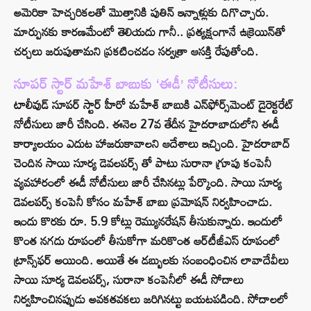
అమెరికా హెచ్చరికలతో మొత్తానికి పుతిన్ ఇన్నాళ్లుకు దిగొచ్చారు.
మార్పునకు కారణమేంటో తెలియదు గానీ.. ప్రత్యక్షంగానే ఉక్రెయిన్‌తో
చర్చలు జరుపుతామని ప్రకటించడం సర్వత్రా ఆసక్తి రేపుతోంది.
సూపర్ స్టార్ మహేశ్ బాబుకు ‘ఈడీ’ నోటీసులు:
టాలీవుడ్ సూపర్ స్టార్ హీరో మహేశ్ బాబుకి ఎన్‌ఫోర్స్‌మెంట్‌ డైరెక్టరేట్‌
నోటీసులు జారీ చేసింది. ఈనెల 27వ తేదీన హైదరాబాదులోని ఈడీ
కార్యాలయం ఎదుట హాజరుకావాలని ఆదేశాలు ఇచ్చింది. హైదరాబాద్
చెందిన సాయి సూర్య డెవలపర్స్ తో పాటు సురానా గ్రూపు కంపెనీ
వ్యవహారంలో ఈడీ నోటీసులు జారీ చేసినట్లు పేర్కొంది. సాయి సూర్య
డెవలపర్స్ కంపెనీ కోసం మహేశ్ బాబు ప్రమోషన్ నిర్వహించాడు.
ఇందు కొరకు రూ. 5.9 కోట్లు రెమ్యునరేషన్ తీసుకున్నారు. ఇందులో
కొంత నగదు రూపంలో తీసుకోగా మరికొంత ఆర్‌టీజీఎస్‌ రూపంలో
ట్రాన్స్‌ఫర్‌ అయింది. అయితే ఈ డబ్బులకు సంబంధించిన లావాదేవీలు
సాయి సూర్య డెవలపర్స్, సురానా కంపెనీలో ఈడీ సోదాలు
నిర్వహించినప్పుడు అవకతవకలు జరిగినట్టు బయటపడింది. సోదాలలో