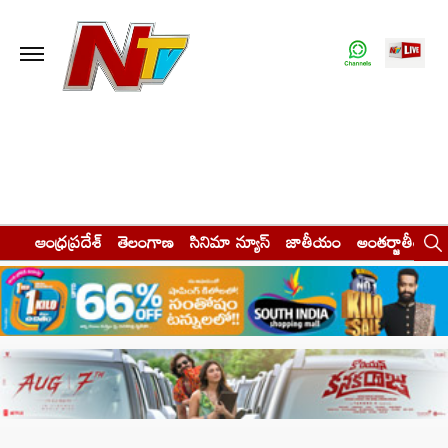
ఆంధ్రప్రదేశ్
తెలంగాణ
సినిమా న్యూస్
జాతీయం
అంతర్జాతీయం