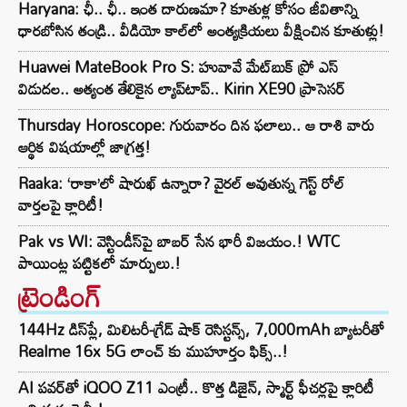
Haryana: ఛీ.. ఛీ.. ఇంత దారుణమా? కూతుళ్ల కోసం జీవితాన్ని
ధారబోసిన తండ్రి.. వీడియో కాల్‌లో అంత్యక్రియలు వీక్షించిన కూతుళ్లు!
Huawei MateBook Pro S: హువావే మేట్‌బుక్ ప్రో ఎస్
విడుదల.. అత్యంత తేలికైన ల్యాప్‌టాప్.. Kirin XE90 ప్రాసెసర్
Thursday Horoscope: గురువారం దిన ఫలాలు.. ఆ రాశి వారు
ఆర్థిక విషయాల్లో జాగ్రత్త!
Raaka: ‘రాకా’లో షారుఖ్ ఉన్నారా? వైరల్ అవుతున్న గెస్ట్ రోల్
వార్తలపై క్లారిటీ!
Pak vs WI: వెస్టిండీస్‌పై బాబర్ సేన భారీ విజయం.! WTC
పాయింట్ల పట్టికలో మార్పులు.!
ట్రెండింగ్‌
144Hz డిస్‌ప్లే, మిలిటరీ-గ్రేడ్ షాక్ రెసిస్టన్స్, 7,000mAh బ్యాటరీతో
Realme 16x 5G లాంచ్ కు ముహూర్తం ఫిక్స్..!
AI పవర్‌తో iQOO Z11 ఎంట్రీ.. కొత్త డిజైన్, స్మార్ట్ ఫీచర్లపై క్లారిటీ