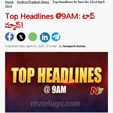
Home
Andhra Pradesh News
Top Headlines At 9am On 22nd April
2025
Top Headlines @9AM: టాప్‌
న్యూస్‌!
Published Date :April 22, 2025 ,
9:12 AM
By
Sampath Kumar