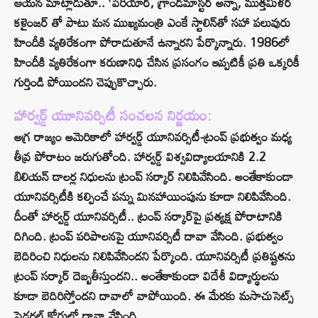
ఆయన మాట్లాడుతూ.. ‘పెరియార్‌, గ్రాండ్‌మాస్టర్‌ అన్నా, ముత్తమిళర్
కళైంజర్ తో పాటు మన ముఖ్యమంత్రి ఎంకే స్టాలిన్‌తో సహా పలువురు
హిందీకి వ్యతిరేకంగా పోరాడుతూనే ఉన్నారని పేర్కొన్నారు. 1986లో
హిందీకి వ్యతిరేకంగా కరుణానిధి చేసిన ప్రసంగం ఇప్పటికీ ప్రతి ఒక్కరికీ
గుర్తిండి పోయిందని చెప్పుకొచ్చారు.
హార్వర్డ్ యూనివర్సిటీ సంచలన నిర్ణయం:
అగ్ర రాజ్యం అమెరికాలో హార్వర్డ్ యూనివర్సిటీ-ట్రంప్ ప్రభుత్వం మధ్య
తీవ్ర పోరాటం జరుగుతోంది. హార్వర్డ్ విశ్వవిద్యాలయానికి 2.2
బిలియన్ డాలర్ల నిధులను ట్రంప్ సర్కార్ నిలిపివేసింది. అంతేకాకుండా
యూనివర్సిటీకి కల్పించే పన్ను మినహాయింపును కూడా నిలిపివేసింది.
దీంతో హార్వర్డ్ యూనివర్సిటీ.. ట్రంప్ సర్కార్‌పై ప్రత్యక్ష పోరాటానికి
దిగింది. ట్రంప్ పరిపాలనపై యూనివర్సిటీ దావా వేసింది. ప్రభుత్వం
బెదిరించి నిధులను నిలిపివేసిందని పేర్కొంది. యూనివర్సిటీ ప్రతిష్టతను
ట్రంప్ సర్కార్ దెబ్బతీస్తుందని.. అంతేకాకుండా విదేశీ విద్యార్థులను
కూడా బెదిరిస్తోందని దావాలో వాపోయింది. ఈ మేరకు మసాచుసెట్స్
ఫెడరల్ కోర్టులో దావా వేసింది.