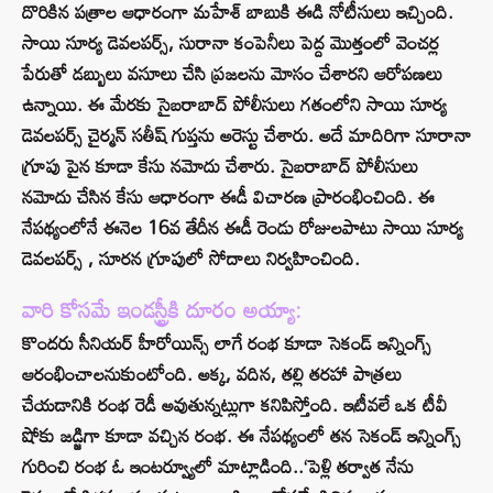
దొరికిన పత్రాల ఆధారంగా మహేశ్ బాబుకి ఈడి నోటీసులు ఇచ్చింది.
సాయి సూర్య డెవలపర్స్, సురానా కంపెనీలు పెద్ద మొత్తంలో వెంచర్ల
పేరుతో డబ్బులు వసూలు చేసి ప్రజలను మోసం చేశారని ఆరోపణలు
ఉన్నాయి. ఈ మేరకు సైబరాబాద్ పోలీసులు గతంలోని సాయి సూర్య
డెవలపర్స్ చైర్మన్ సతీష్ గుప్తను అరెస్టు చేశారు. అదే మాదిరిగా సూరానా
గ్రూపు పైన కూడా కేసు నమోదు చేశారు. సైబరాబాద్ పోలీసులు
నమోదు చేసిన కేసు ఆధారంగా ఈడీ విచారణ ప్రారంభించింది. ఈ
నేపథ్యంలోనే ఈనెల 16వ తేదీన ఈడీ రెండు రోజులపాటు సాయి సూర్య
డెవలపర్స్ , సూరన గ్రూపులో సోదాలు నిర్వహించింది.
వారి కోసమే ఇండస్ట్రీకి దూరం అయ్యా:
కొందరు సీనియర్ హీరోయిన్స్ లాగే రంభ కూడా సెకండ్ ఇన్నింగ్స్
ఆరంభించాల‌నుకుంటోంది. అక్క, వ‌దిన‌, త‌ల్లి త‌ర‌హా పాత్రలు
చేయ‌డానికి రంభ రెడీ అవుతున్నట్లుగా క‌నిపిస్తోంది. ఇటీవ‌లే ఒక టీవీ
షోకు జ‌డ్జిగా కూడా వ‌చ్చిన రంభ‌. ఈ నేప‌థ్యంలో త‌న సెకండ్ ఇన్నింగ్స్
గురించి రంభ ఓ ఇంట‌ర్వ్యూలో మాట్లాడింది..‘పెళ్లి త‌ర్వాత నేను