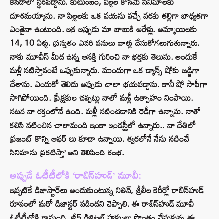
కెన‌డాలో స్థిర‌ప‌డ్డాను. కుటుంబం, పిల్లల కోస‌మే సినిమాల‌కు
దూర‌మ‌య్యాను. నా పిల్లల‌కు ఒక వ‌య‌సు వ‌చ్చే వ‌ర‌కు త‌ల్లిగా బాధ్యతగా
ఎంతైనా ఉంటుంది. ఇక ఇప్పుడు మా బాబుకి ఆరేళ్లు. అమ్మాయిల‌కు
14, 10 ఏళ్లు. ప్రస్తుతం ఎవ‌రి ప‌నులు వాళ్లు చేసుకోగ‌లుగుతున్నారు.
నాకు మూవీస్ మీద ఉన్న ఆస‌క్తి గురించి నా భ‌ర్తకు తెలుసు. అందుకే
మ‌ళ్లీ న‌టిస్తానంటే ఒప్పుకున్నారు. ముందుగా ఒక డ్యాన్స్ షోకు జ‌డ్జిగా
చేశాను. ఎందుకో తెలిదు అప్పుడు చాలా భ‌య‌ప‌డ్డాను. కానీ షో సాఫీగా
సాగిపోయింది. ప్రేక్షకుల చ‌ప్పట్లు నాలో మ‌ళ్లీ ఉత్సాహం నింపాయి.
న‌ట‌న నా ర‌క్తంలోనే ఉంది. మ‌ళ్లీ న‌టించ‌డానికి రెడీగా ఉన్నాను. నాతో
క‌లిసి న‌టించిన చాలామంది ఇంకా ఇండ‌స్ట్రీలో ఉన్నారు.. నా చేతిలో
ప్రజంట్ కొన్ని ఆఫర్ లు కూడా ఉన్నాయి. త్వర‌లోనే నేను న‌టించే
సినిమాను ప్రక‌టిస్తా’ అని తెలిపింది రంభ.
అప్పుడే ఓటీటీలోకి ‘రాబిన్‌హుడ్’ మూవీ:
ఇప్పటికే డిజాస్టార్‌లు అందుకుంటున్న నితిన్, శ్రీలీల కెరీర్లో రాబిన్‌హుడ్
రూపంలో మరో డిజాస్టర్ పడిందని చెప్పాలి. ఈ రాబిన్‌హుడ్ మూవీ
ఓటీటీలోకి రానుంది. జీ5 డిజిటల్ హక్కులు సొంతం చేసుకున్న ఈ