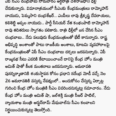
ఏపీ సీఎం చంద్రబాబు సోమవారం అర్ధరాత్రి దేశరాజధాని ఢిల్లీ
చేరుకున్నారు. విమానాశ్రయంలో సీఎంకు కేంద్రమంత్రులు రామ్మోహన్‌
నాయుడు, పెమ్మసాని చంద్రశేఖర్.. ఎంపీలు లావు శ్రీకృష్ణ దేవరాయలు,
కలిశెట్టి అప్పల నాయుడు.. పార్టీ సీనియర్‌ నేత కంభంపాటి రామ్మోహన్‌
రావు తదితరులు స్వాగతం పలికారు. రాత్రి ఢిల్లీలో బస చేసిన సీఎం
చంద్రబాబు.. నేడు పలువురు కేంద్రమంత్రులతో భేటీ కానున్నారు. రాష్ట్ర
అభివృద్ధి అంశాలతో పాటు రాజకీయ అంశాలు, కూటమి వ్యవహారాలపై
కేంద్రమంత్రులతో ఏపీ సీఎం చంద్రబాబు చర్చలు జరపనున్నారు. ఏపీ
రాజ్యసభ సీటు ఎవరికి కేటాయించాలనే దానిపై కేంద్ర హోం మంత్రి
అమిత్ షాతో కీలక మంతనాలు జరపనున్నారు. అమరావతి
పునర్నిర్మాణానికి శంకుస్థాపన కోసం ప్రధాని నరేంద్ర మోడీ వచ్చే నెల
2న అమరావతికి వస్తున్న నేపథ్యంలో.. అందుకోసం చేస్తున్న ఏర్పాట్ల
గురించి కేంద్ర హోం మంత్రికి సీఎం వివరించనున్నట్లు సమాచారం. నేడు
కేంద్ర హోం మంత్రి అమిత్‌ షా, జల్‌శక్తి మంత్రి సీఆర్‌ పాటిల్,
న్యాయశాఖ మంత్రి అర్జున్‌రామ్‌ మేఘవాల్‌ను సీఎం కలవాలని
నిర్ణయించుకున్నట్లు తెలుస్తోంది.