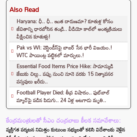
Also Read
Haryana: ఛీ.. ఛీ.. ఇంత దారుణమా? కూతుళ్ల కోసం
జీవితాన్ని ధారబోసిన తండ్రి.. వీడియో కాల్‌లో అంత్యక్రియలు
వీక్షించిన కూతుళ్లు!
Pak vs WI: వెస్టిండీస్‌పై బాబర్ సేన భారీ విజయం.!
WTC పాయింట్ల పట్టికలో మార్పులు.!
Essential Food Items Price Hike: సామాన్యుడి
జేబుకు చిల్లు.. పప్పు నుంచి నూనె వరకు 15 నిత్యావసర
వస్తువులు ఖరీదు..
Football Player Died: తీవ్ర విషాదం.. ఫుట్‌బాల్
మ్యాచ్‌పై పడిన పిడుగు.. 24 ఏళ్ల ఆటగాడు మృతి..
కేంద్రమంత్రులతో సీఎం చంద్రబాబు కీలక సమావేశాలు:
వ్యక్తిగత పర్యటన నిమిత్తం కుటుంబ సభ్యులతో కలిసి విదేశాలకు వెళ్లిన