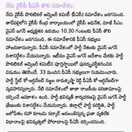
నేడు వైసీపీ పీఏసీ తొలి సమావేశం:
నేడు వైసీపీ పొలిటికల్‌ అడ్వైజరీ కమిటీ (పీఏసీ) సమావేశం జరగనుంది.
తాడేపల్లిలోని వైసీపీ కేంద్ర కార్యాలయంలో వైసీపీ అధినేత, మాజీ సీఎం
వైఎస్ జగన్ అధ్యక్షతన ఉదయం 10.30 గంటలకు పీఏసీ తొలి
సమావేశం జరగనుంది. ఈ సమావేశానికి పీఏసీ సభ్యులు
హాజరుకానున్నారు. పీఏసీ సమావేశంలో పార్టీ నేతలకు వైఎస్ జగన్
దిశానిర్దేశం చేయనున్నారు. ఇటీవల వైఎస్‌ జగన్‌ ఆదేశాల మేరకు పార్టీ
పొలిటికల్‌ అడ్వైజరీ కమిటీని పూర్తిస్థాయిలో పునర్వ్యవస్థీకరించిన
విషయం తెలిసిందే. 33 మందిని పీఏసీ సభ్యులుగా నియమించారు.
పార్టీ స్టేట్‌ కో-ఆర్డినేటర్‌ సజ్జల రామకృష్ణా రెడ్డి పీఏసీ కో-ఆర్డినేటర్‌గా
వ్యవహరిస్తున్నారు. నేటి సమావేశంలో తాజా రాజకీయ పరిణామాలపై
చర్చించే అవకాశం ఉంది. పార్టీ భవిష్యత్ కార్యచరణపై వైఎస్‌ జగన్ పార్టీ
శ్రేణులకు దిశానిర్దేశం చేయనున్నారు. జిల్లాల్లో పార్టీ పరిస్థితి, పార్టీ
బలోపేతం సహా కూటమి సర్కార్ అవలంబిస్తున్న ప్రజా వ్యతిరేక
విధానాలపై భవిష్యత్తులో పోరాటాలపై పీఏసీ చర్చించనుంది.