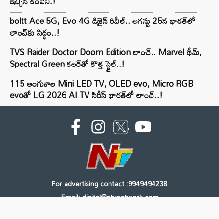
ఇచ్చిన కంపెనీ.!
boltt Ace 5G, Evo 4G డిజైన్ రివీల్.. ఆగస్టు 25న భారత్‌లో
లాంచ్‌కు సిద్ధం..!
TVS Raider Doctor Doom Edition లాంచ్.. Marvel థీమ్,
Spectral Green కలర్‌తో కొత్త స్టైల్..!
115 అంగుళాల Mini LED TV, OLED evo, Micro RGB
evoతో LG 2026 AI TV సిరీస్ భారత్‌లో లాంచ్..!
For advertising contact :9949494238
Email: digital@ntvnetwork.com
Copyright © 2000 - 2026 - NTV