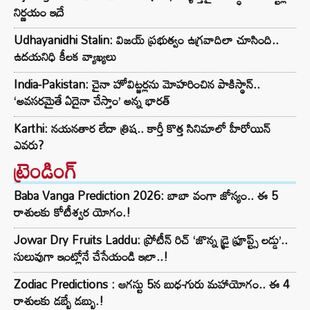
నిర్ణయం ఇదే
Udhayanidhi Stalin: విజయ్ ప్రభుత్వం ఉగ్రవాదిలా చూసింది..
ఉదయనిధి కీలక వ్యాఖ్యలు
India-Pakistan: చైనా హోవిట్జర్లను మోహరించిన పాకిస్థాన్..
‘అవసరమైతే ఏదైనా చేస్తాం’ అన్న భారత్
Karthi: నయనతార లేదా త్రిష.. కార్తీ కొత్త సినిమాలో హీరోయిన్
ఎవరు?
ట్రెండింగ్‌
Baba Vanga Prediction 2026: బాబా వంగా జోస్యం.. ఈ 5
రాశులకు కోటీశ్వర యోగం.!
Jowar Dry Fruits Laddu: ప్రోటీన్ రిచ్ ‘జొన్న డ్రై ఫ్రూప్ట్స్ లడ్డు’..
సులువుగా ఇంట్లోనే చేసేయండి ఇలా..!
Zodiac Predictions : ఆగస్టు 5న బుధ-గురు మహాయోగం.. ఈ 4
రాశులకు డబ్బే డబ్బు.!