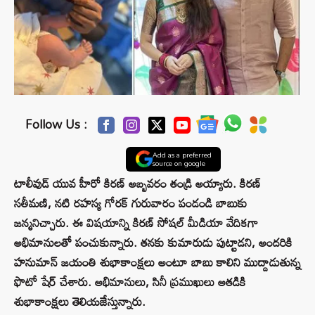
Follow Us :
Add as a preferred
source on google
టాలీవుడ్ యువ హీరో కిరణ్‌ అబ్బవరం తండ్రి అయ్యారు. కిరణ్‌
సతీమణి, నటి రహస్య గోరక్ గురువారం పండండి బాబుకు
జన్మనిచ్చారు. ఈ విషయాన్ని కిరణ్‌ సోషల్‌ మీడియా వేదికగా
అభిమానులతో పంచుకున్నారు. తనకు కుమారుడు పుట్టాడని, అందరికి
హనుమాన్ జయంతి శుభాకాంక్షలు అంటూ బాబు కాలిని ముద్దాడుతున్న
ఫొటో షేర్ చేశారు. అభిమానులు, సినీ ప్రముఖులు అతడికి
శుభాకాంక్షలు తెలియజేస్తున్నారు.