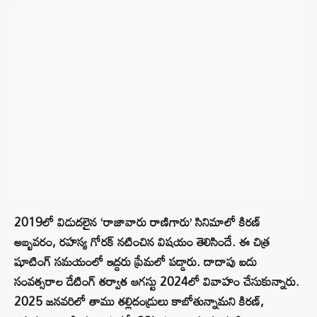
2019లో విడుదలైన ‘రాజావారు రాణిగారు’ సినిమాలో కిరణ్‌
అబ్బవరం, రహస్య గోరక్ నటించిన విషయం తెలిసిందే. ఈ చిత్ర
షూటింగ్ సమయంలో ఇద్దరు ప్రేమలో పడ్డారు. దాదాపు ఐదు
సంవత్సరాల డేటింగ్ తర్వాత ఆగస్టు 2024లో వివాహం చేసుకున్నారు.
2025 జనవరిలో తాము తల్లిదండ్రులు కాబోతున్నామని కిరణ్,