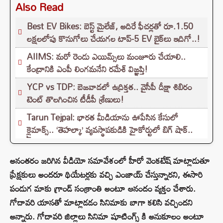
Also Read
Best EV Bikes: బెస్ట్ మైలేజ్, అదిరే ఫీచర్లతో రూ.1.50
లక్షలలోపు కొనుగోలు చేయగల టాప్-5 EV బైక్‌లు ఇదిగో..!
AIIMS: మరో రెండు ఎయిమ్స్‌లు మంజూరు చేయాలి..
కేంద్రానికి ఎంపీ లింగమనేని రమేశ్ విజ్ఞప్తి!
YCP vs TDP: బెజవాడలో ఉద్రిక్తత.. వైసీపీ దీక్షా శిబిరం
టెంట్ తొలగించిన టీడీపీ శ్రేణులు!
Tarun Tejpal: భారత మీడియాను ఊపేసిన కేసులో
క్లైమాక్స్.. ‘తెహల్కా’ వ్యవస్థాపకుడికి హైకోర్టులో బిగ్ షాక్..
అనంతరం జరిగిన వీడియో సమావేశంలో హీరో వెంకటేష్ మాట్లాడుతూ
ప్రేక్షకులు అందరూ థియేటర్లకు వచ్చి ఎంజాయ్ చేస్తున్నారని, ఈసారి
పండుగ మాకు గ్రాండ్ సంక్రాంతి అంటూ ఆనందం వ్యక్తం చేశారు.
గోదావరి యాసతో మాట్లాడడం సినిమాకు బాగా కలిసి వచ్చిందని
అన్నారు. గోదావరి జిల్లాలు సినిమా షూటింగ్స్ కి అనుకూలం అంటూ