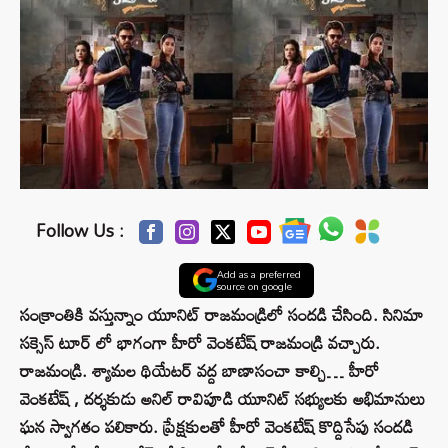
Follow Us :
Add as a preferred
source on google
సంక్రాంతికి వస్తున్నాం యూనిట్ రాజమండ్రిలో సందడి చేసింది. సినిమా
సక్సెస్ టూర్ లో భాగంగా హీరో వెంకటేష్ రాజమండ్రి వచ్చారు.
రాజమండ్రి. శ్యామల థియేటర్ వద్ద బాణాసంచా కాల్చి… హీరో
వెంకటేష్ , దర్శకుడు అనిల్ రావిపూడి యూనిట్ సభ్యులకు అభిమానులు
ఘన స్వాగతం పలికారు. ప్రేక్షకులతో హీరో వెంకటేష్ కొద్దిసేపు సందడి