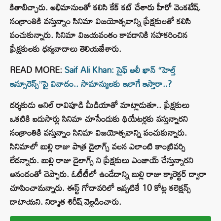
కితాబిచ్చారు. అభిమానులతో కలిసి కేక్ కట్ చేశారు హీరో వెంకటేష్.
సంక్రాంతికి వస్తున్నాం సినిమా విజయోత్సవాన్ని ప్రేక్షకులతో కలిసి
పంచుకున్నారు. సినిమా విజయవంతం కావడానికి సహకరించిన
ప్రేక్షకులకు ధన్యవాదాలు తెలియజేశారు.
READ MORE:
Saif Ali Khan: సైఫ్ అలీ ఖాన్ “హెల్త్
ఇన్సూరెన్స్‌”పై వివాదం.. సామాన్యులకు ఇలాగే ఇస్తారా..?
దర్శకుడు అనిల్ రావిపూడి మీడియాతో మాట్లాడుతూ.. ప్రేక్షకులు
ఒకటికి ఐదుసార్లు సినిమా చూసేందుకు థియేటర్లకు వస్తున్నారని
సంక్రాంతికి వస్తున్నాం సినిమా విజయోత్సవాన్ని పంచుకున్నారు.
సినిమాలో బుల్లి రాజు పాత్ర డైలాగ్స్ వలన ఎలాంటి కాంట్రివర్సి
లేదన్నారు. బుల్లి రాజు డైలాగ్స్ ని ప్రేక్షకులు ఎంజాయ్ చేస్తున్నారని
ఆనందంతో చెప్పారు. ఓటీటీలో ఉండేదాన్ని బుల్లి రాజు క్యారెక్టర్ ద్వారా
చూపించామన్నారు. ఈస్ట్ గోదావరిలో ఇప్పటికే 10 కోట్ల కలెక్షన్స్
దాటాయని. నిర్మాత శిరీష్ వెల్లడించారు.