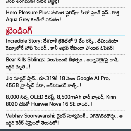
ఎంపీ లింగమనేని రమేశ్ విజ్ఞప్తి!
Hero Pleasure Plus: మరింత స్టైలిష్‌గా హీరో ప్లెజర్ ప్లస్.. కొత్త
Aqua Grey కలర్‌లో విడుదల!
ట్రెండింగ్‌
Incredible Story: దేశవాళీ క్రికెట్‌లో 9 వేల రన్స్.. టీమిండియా
డెబ్యూలోనే హాఫ్ సెంచరీ.. కానీ అడ్రస్ లేకుండా పోయిన ఓపెనర్!
Bear Kills Siblings: ఎలుగుబంటి బీభత్సం.. అన్నాచెల్లెళ్లపై దాడి,
ఇద్దరి మృతి..!
Jio మాస్టర్ ప్లాన్.. రూ.319కే 18 నెలల Google AI Pro,
45GB హై-స్పీడ్ డేటా, అన్⁭లిమిటెడ్ కాల్స్..!
8,000 నిట్స్ OLED డిస్‌ప్లే, 8,500mAh భారీ బ్యాటరీ, Kirin
8020 చిప్‌తో Huawei Nova 16 SE లాంచ్..!
Vaibhav Sooryavanshi: వైభవ్ సూర్యవంశీ.. ఎగిరెగిరిపడొద్దు.. ఆ
ఇద్దరి కెరీర్ ఏమైందో తెలుసుకో!