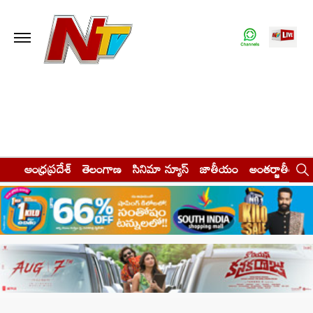
ఆంధ్రప్రదేశ్
తెలంగాణ
సినిమా న్యూస్
జాతీయం
అంతర్జాతీయం