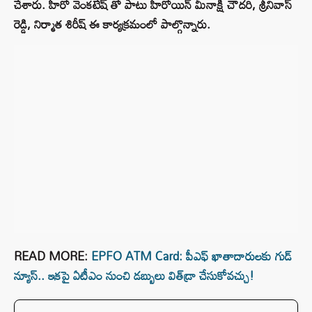
చేశారు. హీరో వెంకటేష్ తో పాటు హీరోయిన్ మీనాక్షి చౌదరి, శ్రీనివాస్
రెడ్డి, నిర్మాత శిరీష్ ఈ కార్యక్రమంలో పాల్గొన్నారు.
READ MORE:
EPFO ​​ATM Card: పీఎఫ్ ఖాతాదారులకు గుడ్
న్యూస్.. ఇకపై ఏటీఎం నుంచి డబ్బులు విత్‌డ్రా చేసుకోవచ్చు!