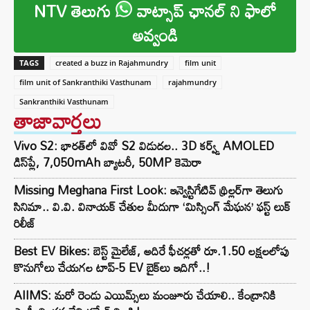
NTV తెలుగు
వాట్సాప్ ఛానల్ ని ఫాలో
అవ్వండి
TAGS
created a buzz in Rajahmundry
film unit
film unit of Sankranthiki Vasthunam
rajahmundry
Sankranthiki Vasthunam
తాజావార్తలు
Vivo S2: భారత్‌లో వివో S2 విడుదల.. 3D కర్వ్డ్ AMOLED
డిస్‌ప్లే, 7,050mAh బ్యాటరీ, 50MP కెమెరా
Missing Meghana First Look: ఇన్వెస్టిగేటివ్ థ్రిల్లర్‌గా తెలుగు
సినిమా.. వి.వి. వినాయక్ చేతుల మీదుగా ‘మిస్సింగ్ మేఘన’ ఫస్ట్ లుక్
రిలీజ్
Best EV Bikes: బెస్ట్ మైలేజ్, అదిరే ఫీచర్లతో రూ.1.50 లక్షలలోపు
కొనుగోలు చేయగల టాప్-5 EV బైక్‌లు ఇదిగో..!
AIIMS: మరో రెండు ఎయిమ్స్‌లు మంజూరు చేయాలి.. కేంద్రానికి