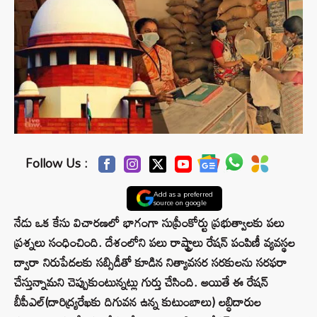
Follow Us :
Add as a preferred
source on google
నేడు ఒక కేసు విచారణలో భాగంగా సుప్రీంకోర్టు ప్రభుత్వాలకు పలు
ప్రశ్నలు సంధించింది. దేశంలోని పలు రాష్ట్రాలు రేషన్ పంపిణీ వ్యవస్థల
ద్వారా నిరుపేదలకు సబ్సిడీతో కూడిన నిత్యావసర సరకులను సరఫరా
చేస్తున్నామని చెప్పుకుంటున్నట్లు గుర్తు చేసింది. అయితే ఈ రేషన్
బీపీఎల్(దారిద్య్రరేఖకు దిగువన ఉన్న కుటుంబాలు) లబ్ధిదారుల