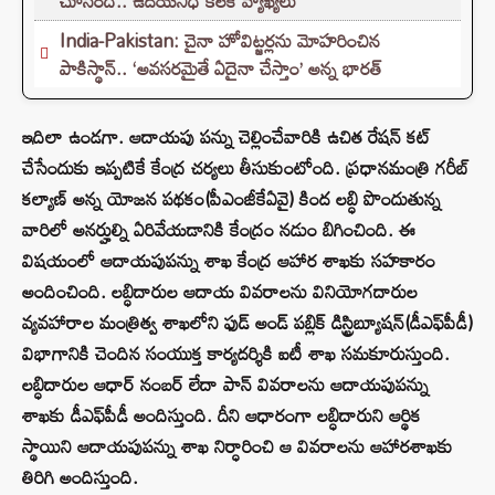
చూసింది.. ఉదయనిధి కీలక వ్యాఖ్యలు
India-Pakistan: చైనా హోవిట్జర్లను మోహరించిన
పాకిస్థాన్.. ‘అవసరమైతే ఏదైనా చేస్తాం’ అన్న భారత్
ఇదిలా ఉండగా. ఆదాయపు పన్ను చెల్లించేవారికి ఉచిత రేషన్‌ కట్
చేసేందుకు ఇప్పటికే కేంద్ర చర్యలు తీసుకుంటోంది. ప్రధానమంత్రి గరీబ్‌
కల్యాణ్‌ అన్న యోజన పథకం(పీఎంజీకేఏవై) కింద లబ్ధి పొందుతున్న
వారిలో అనర్హుల్ని ఏరివేయడానికి కేంద్రం నడుం బిగించింది. ఈ
విషయంలో ఆదాయపుపన్ను శాఖ కేంద్ర ఆహార శాఖకు సహకారం
అందించింది. లబ్ధిదారుల ఆదాయ వివరాలను వినియోగదారుల
వ్యవహారాల మంత్రిత్వ శాఖలోని ఫుడ్‌ అండ్‌ పబ్లిక్‌ డిస్ట్రిబ్యూషన్‌(డీఎఫ్‌పీడీ)
విభాగానికి చెందిన సంయుక్త కార్యదర్శికి ఐటీ శాఖ సమకూరుస్తుంది.
లబ్ధిదారుల ఆధార్‌ నంబర్‌ లేదా పాన్‌ వివరాలను ఆదాయపుపన్ను
శాఖకు డీఎఫ్‌పీడీ అందిస్తుంది. దీని ఆధారంగా లబ్ధిదారుని ఆర్థిక
స్థాయిని ఆదాయపుపన్ను శాఖ నిర్ధారించి ఆ వివరాలను ఆహారశాఖకు
తిరిగి అందిస్తుంది.