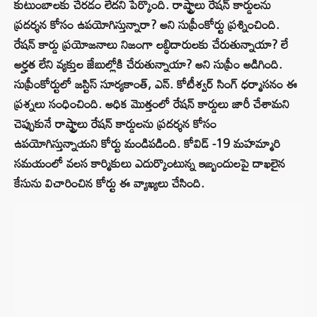
కుటుంబాలకు చేరడం లేదని పేర్కొంది. రాష్ట్రాలు రేషన్ కార్డులను
ప్రదర్శన కోసం ఉపయోగిస్తున్నారా? అని సుప్రీంకోర్టు ప్రశ్నించింది.
రేషన్ కార్డు ప్రయోజనాలు నిజంగా లబ్ధిదారులకు చేరుతున్నాయా? లే
అర్హత లేని వ్యక్తుల జేబుల్లోకి చేరుతున్నాయా? అని సుప్రీం అడిగింది.
సుప్రీంకోర్టులో జస్టిస్ సూర్యకాంత్, ఎన్. కోటీశ్వర్ సింగ్ ధర్మాసనం ఈ
ప్రశ్నలు సంధించింది. అధిక మొత్తంలో రేషన్ కార్డులు జారీ చేశామని
చెప్పుకునే రాష్ట్రాలు రేషన్ కార్డులను ప్రదర్శన కోసం
ఉపయోగిస్తున్నాయని కోర్టు మండిపడింది. కోవిడ్ -19 మహమ్మారి
సమయంలో వలస కార్మికులు ఎదుర్కొంటున్న ఇబ్బందులపై దాఖలైన
కేసును విచారించిన కోర్టు ఈ వ్యాఖ్యలు చేసింది.