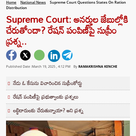
Home
National News
Supreme Court Questions States On Ration
Distribution
Supreme Court: అనర్హుల జేబుల్లోకి
చేరుతోందా? రేషన్ పంపిణీపై సుప్రీం
ప్రశ్న..
Published Date :March 19, 2025 ,
4:12 PM
By
RAMAKRISHNA KENCHE
నేడు ఓ కేసును విచారించిన సుప్రీంకోర్టు
రేషన్ పంపిణీపై ప్రభుత్వాలకు ప్రశ్నలు
లబ్ధిదారులకు చేరుతున్నాయా? అని ప్రశ్న