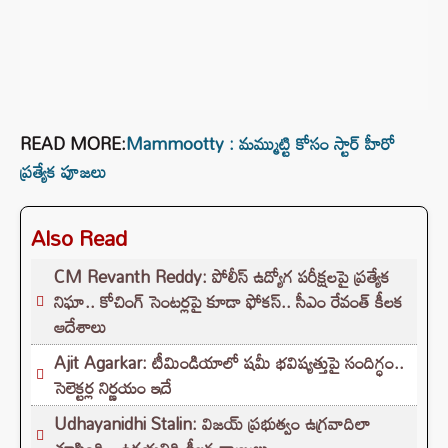
READ MORE:
Mammootty : మమ్ముట్టి కోసం స్టార్ హీరో
ప్రత్యేక పూజలు
Also Read
CM Revanth Reddy: పోలీస్ ఉద్యోగ పరీక్షలపై ప్రత్యేక
నిఘా.. కోచింగ్ సెంటర్లపై కూడా ఫోకస్.. సీఎం రేవంత్ కీలక
ఆదేశాలు
Ajit Agarkar: టీమిండియాలో షమీ భవిష్యత్తుపై సందిగ్ధం..
సెలెక్టర్ల నిర్ణయం ఇదే
Udhayanidhi Stalin: విజయ్ ప్రభుత్వం ఉగ్రవాదిలా