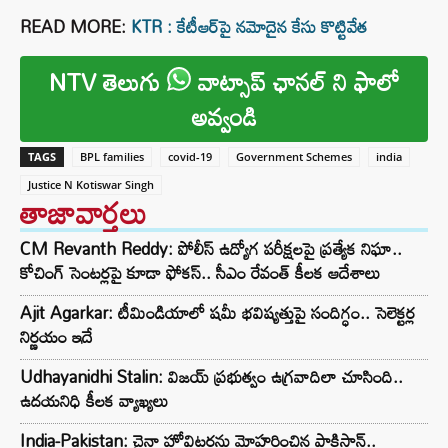
READ MORE:
KTR : కేటీఆర్‌పై నమోదైన కేసు కొట్టివేత
NTV తెలుగు
వాట్సాప్ ఛానల్ ని ఫాలో
అవ్వండి
TAGS
BPL families
covid-19
Government Schemes
india
Justice N Kotiswar Singh
తాజావార్తలు
CM Revanth Reddy: పోలీస్ ఉద్యోగ పరీక్షలపై ప్రత్యేక నిఘా..
కోచింగ్ సెంటర్లపై కూడా ఫోకస్.. సీఎం రేవంత్ కీలక ఆదేశాలు
Ajit Agarkar: టీమిండియాలో షమీ భవిష్యత్తుపై సందిగ్ధం.. సెలెక్టర్ల
నిర్ణయం ఇదే
Udhayanidhi Stalin: విజయ్ ప్రభుత్వం ఉగ్రవాదిలా చూసింది..
ఉదయనిధి కీలక వ్యాఖ్యలు
India-Pakistan: చైనా హోవిట్జర్లను మోహరించిన పాకిస్థాన్..