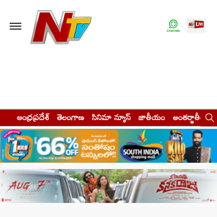
ఆంధ్రప్రదేశ్
తెలంగాణ
సినిమా న్యూస్
జాతీయం
అంతర్జాతీయం