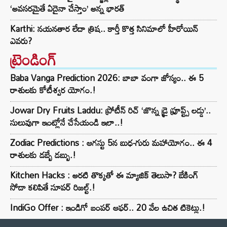
‘అవసరమైతే ఏదైనా చేస్తాం’ అన్న భారత్
Karthi: నయనతార లేదా త్రిష.. కార్తీ కొత్త సినిమాలో హీరోయిన్
ఎవరు?
ట్రెండింగ్‌
Baba Vanga Prediction 2026: బాబా వంగా జోస్యం.. ఈ 5
రాశులకు కోటీశ్వర యోగం.!
Jowar Dry Fruits Laddu: ప్రోటీన్ రిచ్ ‘జొన్న డ్రై ఫ్రూప్ట్స్ లడ్డు’..
సులువుగా ఇంట్లోనే చేసేయండి ఇలా..!
Zodiac Predictions : ఆగస్టు 5న బుధ-గురు మహాయోగం.. ఈ 4
రాశులకు డబ్బే డబ్బు.!
Kitchen Hacks : అరటి తొక్కతో ఈ మ్యాజిక్ తెలుసా? బేకింగ్
సోడా కలిపితే సూపర్ రిజల్ట్.!
IndiGo Offer : ఇండిగో బంపర్ ఆఫర్.. 20 వేల ఉచిత టికెట్లు.!