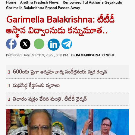
Home
Andhra Pradesh News
Renowned Ttd Asthana Geyakudu
Garimella Balakrishna Prasad Passes Away
Garimella Balakrishna: టీటీడీ
ఆస్థాన విద్వాంసుడు కన్నుమూత..
Published Date :March 9, 2025 ,
8:38 PM
By
RAMAKRISHNA KENCHE
600లకు పైగా అన్నమాచార్య సంకీర్తనలకు స్వర కల్పన
సుప్రసిద్ధ కీర్తనలకు స్వరాలు
విచారం వ్యక్తం చేసిన మంత్రి, టీటీడీ ఛైర్మన్