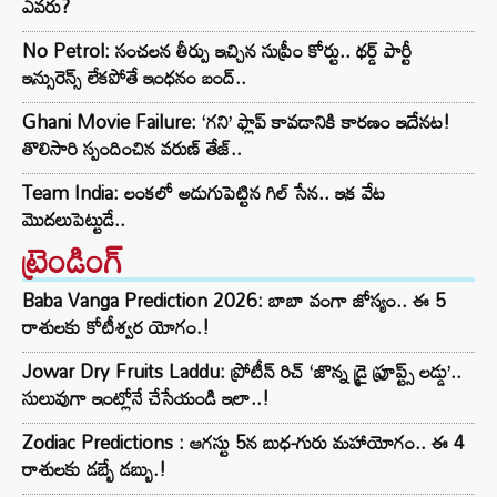
ఎవరు?
No Petrol: సంచలన తీర్పు ఇచ్చిన సుప్రీం కోర్టు.. థర్డ్ పార్టీ
ఇన్సురెన్స్ లేకపోతే ఇంధనం బంద్..
Ghani Movie Failure: ‘గని’ ఫ్లాప్‌ కావడానికి కారణం ఇదేనట!
తొలిసారి స్పందించిన వరుణ్ తేజ్..
Team India: లంకలో అడుగుపెట్టిన గిల్ సేన.. ఇక వేట
మొదలుపెట్టుడే..
ట్రెండింగ్‌
Baba Vanga Prediction 2026: బాబా వంగా జోస్యం.. ఈ 5
రాశులకు కోటీశ్వర యోగం.!
Jowar Dry Fruits Laddu: ప్రోటీన్ రిచ్ ‘జొన్న డ్రై ఫ్రూప్ట్స్ లడ్డు’..
సులువుగా ఇంట్లోనే చేసేయండి ఇలా..!
Zodiac Predictions : ఆగస్టు 5న బుధ-గురు మహాయోగం.. ఈ 4
రాశులకు డబ్బే డబ్బు.!