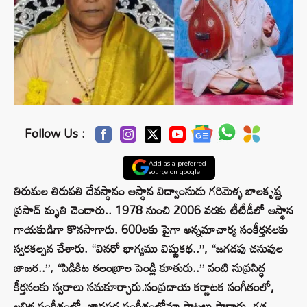
Follow Us :
Add as a preferred
source on google
తిరుమల తిరుపతి దేవస్థానం ఆస్థాన విద్వాంసుడు గరిమెళ్ళ బాలకృష్ణ
ప్రసాద్ మృతి చెందారు.. 1978 నుంచి 2006 వరకు టీటీడీలో ఆస్థాన
గాయకుడిగా కొనసాగారు. 600లకు పైగా అన్నమాచార్య సంకీర్తనలకు
స్వరకల్పన చేశారు. “వినరో భాగ్యము విష్ణుకథ..”, “జగడపు చనువుల
జాజర..”, “పిడికిట తలంబ్రాల పెండ్లి కూతురు..” వంటి సుప్రసిద్ధ
కీర్తనలకు స్వరాలు సమకూర్చారు.సంప్రదాయ కర్ణాటక సంగీతంలో,
లలిత సంగీతంలో, జానపద సంగీతంలోనూ పాటలు పాడారు. గత