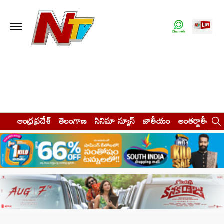
ఆంధ్రప్రదేశ్
తెలంగాణ
సినిమా న్యూస్
జాతీయం
అంతర్జాతీయం