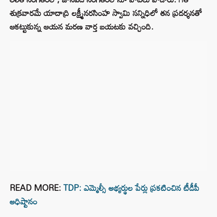
శుక్రవారమే యాదాద్రి లక్ష్మీనరసింహ స్వామి సన్నిధిలో తన ప్రదర్శనతో
ఆకట్టుకున్న ఆయన మరణ వార్త బయటకు వచ్చింది.
READ MORE:
TDP: ఎమ్మెల్సీ అభ్యర్థుల పేర్లు ప్రకటించిన టీడీపీ
అధిష్టానం