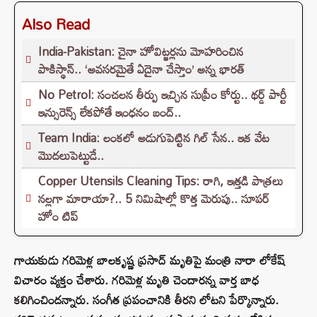
Also Read
India-Pakistan: చైనా హోవిట్జర్లను మోహరించిన
పాకిస్థాన్.. ‘అవసరమైతే ఏదైనా చేస్తాం’ అన్న భారత్
No Petrol: సంచలన తీర్పు ఇచ్చిన సుప్రీం కోర్టు.. థర్డ్ పార్టీ
ఇన్సురెన్స్ లేకపోతే ఇంధనం బంద్..
Team India: లంకలో అడుగుపెట్టిన గిల్ సేన.. ఇక వేట
మొదలుపెట్టుడే..
Copper Utensils Cleaning Tips: రాగి, ఇత్తడి పాత్రలు
నల్లగా మారాయా?.. 5 నిమిషాల్లో కొత్త మెరుపు.. సూపర్
హోం టిప్
గాయకుడు గరిమెళ్ల బాలకృష్ణ ప్రసాద్ మృతిపై మంత్రి నారా లోకేష్
విచారం వ్యక్తం చేశారు. గరిమెళ్ల మృతి చెందారన్న వార్త బాధ
కలిగించిందన్నారు. సంగీత ప్రపంచానికి తీరని లోటని పేర్కొన్నారు.