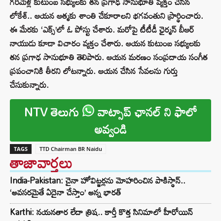
గరిమెళ్ల కుటుంబ సభ్యులకు తన ప్రగాఢ సానుభూతి వ్యక్తం చేసిన
లోకేశ్‌.. ఆయన ఆత్మకు శాంతి చేకూరాలని భగవంతుని ప్రార్థించారు.
ఈ మేరకు ‘ఎక్స్‌’లో ఓ పోస్టు చేశారు. మరోపై టీటీడీ ఛైర్మన్‌ బీఆర్‌
నాయుడు కూడా విచారం వ్యక్తం చేశారు. ఆయన కుటుంబ సభ్యులకు
తన ప్రగాఢ సానుభూతి తెలిపారు. ఆయన మరణం సంప్రదాయ సంగీత
ప్రపంచానికి తీరని లోటన్నారు. ఆయన చేసిన సేవలను గుర్తు
చేసుకున్నారు.
NTV తెలుగు
వాట్సాప్ ఛానల్ ని ఫాలో
అవ్వండి
TAGS
TTD Chairman BR Naidu
తాజావార్తలు
India-Pakistan: చైనా హోవిట్జర్లను మోహరించిన పాకిస్థాన్..
‘అవసరమైతే ఏదైనా చేస్తాం’ అన్న భారత్
Karthi: నయనతార లేదా త్రిష.. కార్తీ కొత్త సినిమాలో హీరోయిన్