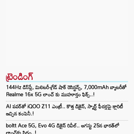
ట్రెండింగ్‌
144Hz డిస్‌ప్లే, మిలిటరీ-గ్రేడ్ షాక్ రెసిస్టన్స్, 7,000mAh బ్యాటరీతో
Realme 16x 5G లాంచ్ కు ముహూర్తం ఫిక్స్..!
AI పవర్‌తో iQOO Z11 ఎంట్రీ.. కొత్త డిజైన్, స్మార్ట్ ఫీచర్లపై క్లారిటీ
ఇచ్చిన కంపెనీ.!
boltt Ace 5G, Evo 4G డిజైన్ రివీల్.. ఆగస్టు 25న భారత్‌లో
లాంచ్‌కు సిద్ధం..!