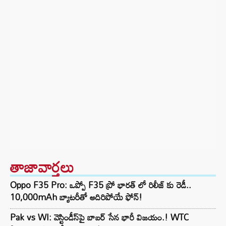
తాజావార్తలు
Oppo F35 Pro: ఒప్పో F35 ప్రో భారత్ లో రిలీజ్ కు రెడీ..
10,000mAh బ్యాటరీతో అదిరిపోయే ఫోన్!
Pak vs WI: వెస్టిండీస్‌పై బాబర్ సేన భారీ విజయం.! WTC