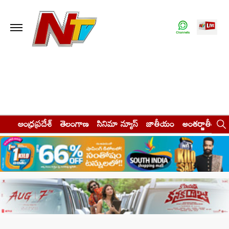
ఆంధ్రప్రదేశ్
తెలంగాణ
సినిమా న్యూస్
జాతీయం
అంతర్జాతీయం