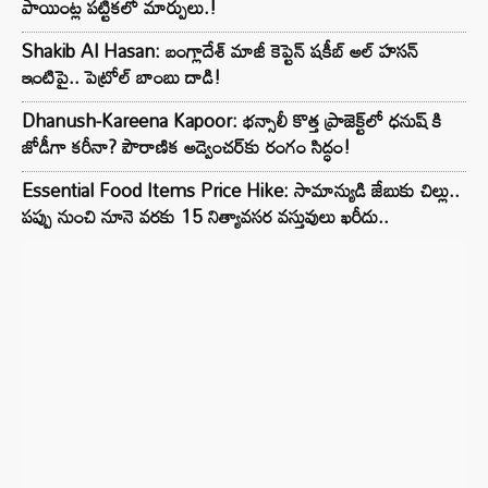
పాయింట్ల పట్టికలో మార్పులు.!
Shakib Al Hasan: బంగ్లాదేశ్ మాజీ కెప్టెన్ షకీబ్ అల్ హసన్
ఇంటిపై.. పెట్రోల్ బాంబు దాడి!
Dhanush-Kareena Kapoor: భన్సాలీ కొత్త ప్రాజెక్ట్‌లో ధనుష్ కి
జోడీగా కరీనా? పౌరాణిక అడ్వెంచర్‌కు రంగం సిద్ధం!
Essential Food Items Price Hike: సామాన్యుడి జేబుకు చిల్లు..
పప్పు నుంచి నూనె వరకు 15 నిత్యావసర వస్తువులు ఖరీదు..