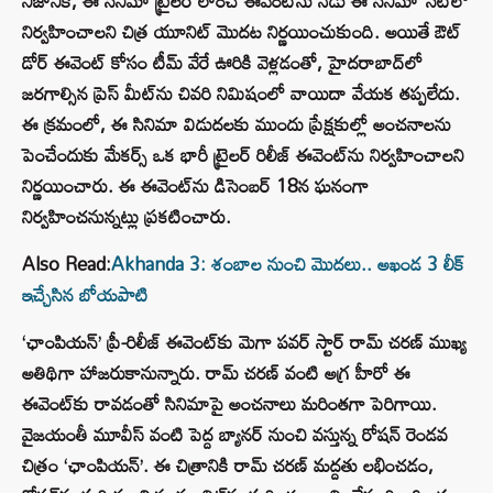
నిజానికి, ఈ సినిమా ట్రైలర్ లాంచ్ ఈవెంట్‌ను నేడు ఈ సినిమా సెట్‌లో
నిర్వహించాలని చిత్ర యూనిట్ మొదట నిర్ణయించుకుంది. అయితే ఔట్
డోర్ ఈవెంట్ కోసం టీమ్ వేరే ఊరికి వెళ్లడంతో, హైదరాబాద్‌లో
జరగాల్సిన ప్రెస్ మీట్‌ను చివరి నిమిషంలో వాయిదా వేయక తప్పలేదు.
ఈ క్రమంలో, ఈ సినిమా విడుదలకు ముందు ప్రేక్షకుల్లో అంచనాలను
పెంచేందుకు మేకర్స్ ఒక భారీ ట్రైలర్ రిలీజ్ ఈవెంట్‌ను నిర్వహించాలని
నిర్ణయించారు. ఈ ఈవెంట్‌ను డిసెంబర్ 18న ఘనంగా
నిర్వహించనున్నట్లు ప్రకటించారు.
Also Read:
Akhanda 3: శంబాల నుంచి మొదలు.. అఖండ 3 లీక్
ఇచ్చేసిన బోయపాటి
‘ఛాంపియన్’ ప్రీ-రిలీజ్ ఈవెంట్‌కు మెగా పవర్ స్టార్ రామ్ చరణ్ ముఖ్య
అతిథిగా హాజరుకానున్నారు. రామ్ చరణ్ వంటి అగ్ర హీరో ఈ
ఈవెంట్‌కు రావడంతో సినిమాపై అంచనాలు మరింతగా పెరిగాయి.
వైజయంతీ మూవీస్ వంటి పెద్ద బ్యానర్ నుంచి వస్తున్న రోషన్ రెండవ
చిత్రం ‘ఛాంపియన్’. ఈ చిత్రానికి రామ్ చరణ్ మద్దతు లభించడం,