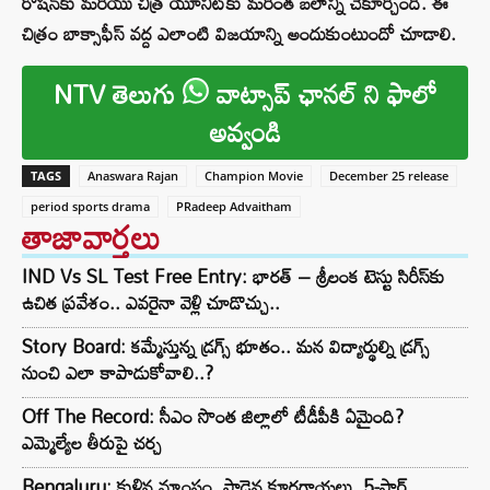
రోషన్‌కు మరియు చిత్ర యూనిట్‌కు మరింత బలాన్ని చేకూర్చింది. ఈ
చిత్రం బాక్సాఫీస్ వద్ద ఎలాంటి విజయాన్ని అందుకుంటుందో చూడాలి.
NTV తెలుగు
వాట్సాప్ ఛానల్ ని ఫాలో
అవ్వండి
TAGS
Anaswara Rajan
Champion Movie
December 25 release
period sports drama
PRadeep Advaitham
తాజావార్తలు
IND Vs SL Test Free Entry: భారత్ – శ్రీలంక టెస్టు సిరీస్‌కు
ఉచిత ప్రవేశం.. ఎవరైనా వెళ్లి చూడొచ్చు..
Story Board: కమ్మేస్తున్న డ్రగ్స్ భూతం.. మన విద్యార్థుల్ని డ్రగ్స్
నుంచి ఎలా కాపాడుకోవాలి..?
Off The Record: సీఎం సొంత జిల్లాలో టీడీపీకి ఏమైంది?
ఎమ్మెల్యేల తీరుపై చర్చ
Bengaluru: కుళ్లిన మాంసం, పాడైన కూరగాయలు..5-స్టార్