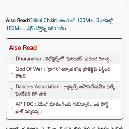
Also Read:
Chikiri Chikiri: తెలుగులో 100M+, 5 భాషల్లో
150M+.. షేక్ చేస్తోన్న చికిరి చికిరి
Also Read
Dhurandhar : నెట్‌ఫ్లిక్స్‌లో 'ధురంధర్' ప్రపంచ రికార్డు..
God Of War : 'డ్రాగన్' తర్వాత కొత్త ప్రాజెక్ట్‌పై ఎన్టీఆర్
ఫోకస్
Dancers Association : డ్యాన్సర్స్ అసోసియేషన్‌కు ఫిల్మ్
ఫెడరేషన్ బిగ్ షాక్
AP FDC : ఏపీలో షూటింగ్‌లకు గుడ్‌న్యూస్.. ఇక ఫాస్ట్
ట్రాక్ పర్మిషన్లు.!