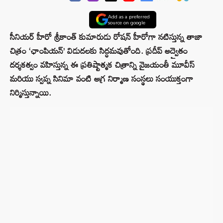
Add as a preferred
source on google
సీనియర్ హీరో శ్రీకాంత్ కుమారుడు రోషన్ హీరోగా నటిస్తున్న తాజా
చిత్రం ‘ఛాంపియన్’ విడుదలకు సిద్ధమవుతోంది. ప్రదీప్ అద్వైతం
దర్శకత్వం వహిస్తున్న ఈ ప్రతిష్టాత్మక చిత్రాన్ని వైజయంతీ మూవీస్
మరియు స్వప్న సినిమా వంటి అగ్ర నిర్మాణ సంస్థలు సంయుక్తంగా
నిర్మిస్తున్నాయి.