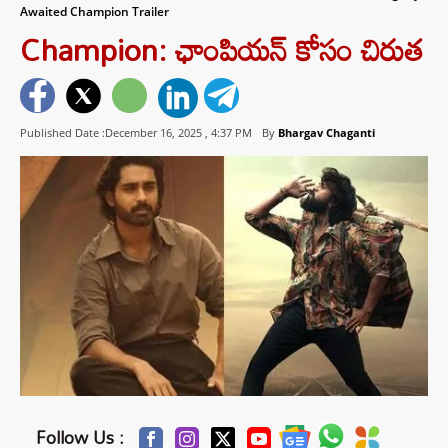
Awaited Champion Trailer
Champion: ఛాంపియన్ కోసం చిరుత
Published Date :December 16, 2025 ,
4:37 PM
By
Bhargav Chaganti
Follow Us :