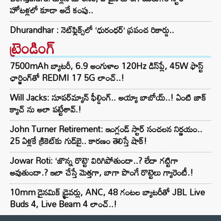
హోటళ్లలో కూడా అదే కంపు..
Dhurandhar : నెట్‌ఫ్లిక్స్‌లో ‘ధురంధర్’ ప్రపంచ రికార్డు..
ట్రెండింగ్‌
7500mAh బ్యాటరీ, 6.9 అంగుళాల 120Hz డిస్‌ప్లే, 45W ఫాస్ట్
ఛార్జింగ్‌తో REDMI 17 5G లాంచ్..!
Will Jacks: సూపర్‌మ్యాన్ ఫీల్డింగ్.. అయ్యా బాబోయ్..! ఏంటి జాక్
క్యాచ్ ను అలా పట్టేశావ్.!
John Turner Retirement: ఇంగ్లండ్ స్టార్ సంచలన నిర్ణయం..
25 ఏళ్లకే క్రికెట్‌కు గుడ్‌బై.. కారణం తెలిస్తే షాక్!
Jowar Roti: ‘జొన్న రొట్టె’ విరిగిపోతుందా..? లేదా గట్టిగా
అవుతుందా.? ఇలా చేస్తే మెత్తగా, బాగా పొంగే రొట్టెలు గ్యారెంటీ.!
10mm డైనమిక్ డ్రైవర్లు, ANC, 48 గంటల బ్యాటరీతో JBL Live
Buds 4, Live Beam 4 లాంచ్..!