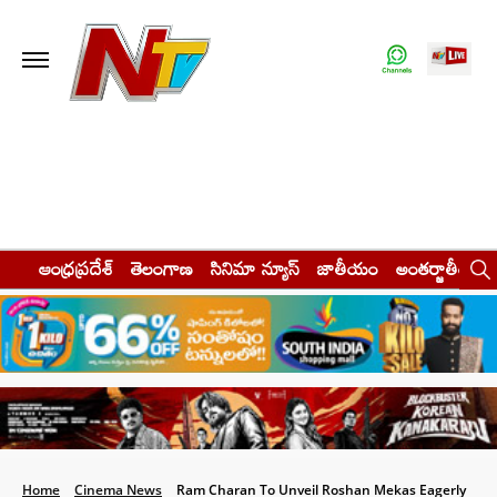
ఆంధ్రప్రదేశ్
తెలంగాణ
సినిమా న్యూస్
జాతీయం
అంతర్జాతీయం
Home
Cinema News
Ram Charan To Unveil Roshan Mekas Eagerly