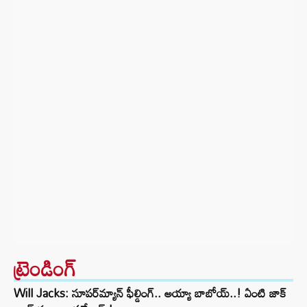
ట్రెండింగ్‌
Will Jacks: సూపర్‌మ్యాన్ ఫీల్డింగ్.. అయ్యా బాబోయ్..! ఏంటి జాక్