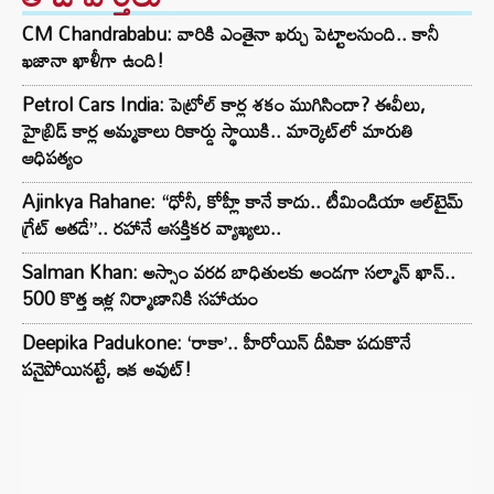
CM Chandrababu: వారికి ఎంతైనా ఖర్చు పెట్టాలనుంది.. కానీ
ఖజానా ఖాళీగా ఉంది!
Petrol Cars India: పెట్రోల్ కార్ల శకం ముగిసిందా? ఈవీలు,
హైబ్రిడ్ కార్ల అమ్మకాలు రికార్డు స్థాయికి.. మార్కెట్‌లో మారుతి
ఆధిపత్యం
Ajinkya Rahane: “ధోనీ, కోహ్లీ కానే కాదు.. టీమిండియా ఆల్‌టైమ్
గ్రేట్ అతడే”.. రహానే ఆసక్తికర వ్యాఖ్యలు..
Salman Khan: అస్సాం వరద బాధితులకు అండగా సల్మాన్ ఖాన్..
500 కొత్త ఇళ్ల నిర్మాణానికి సహాయం
Deepika Padukone: ‘రాకా’.. హీరోయిన్ దీపికా పదుకొనే
పనైపోయినట్టే, ఇక అవుట్!