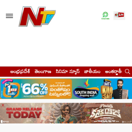
ఆంధ్రప్రదేశ్
తెలంగాణ
సినిమా న్యూస్
జాతీయం
అంతర్జాతీయం