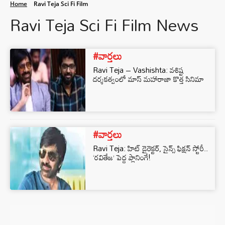
Home
Ravi Teja Sci Fi Film
Ravi Teja Sci Fi Film News
#వార్తలు
Ravi Teja – Vashishta: వశిష్ట
దర్శకత్వంలో మాస్ మహారాజా కొత్త సినిమా
#వార్తలు
Ravi Teja: హిట్ డైరెక్టర్‌, సైన్స్ ఫిక్షన్ స్టోరీ..
‘రవితేజ’ పెద్ద ప్లానింగే!