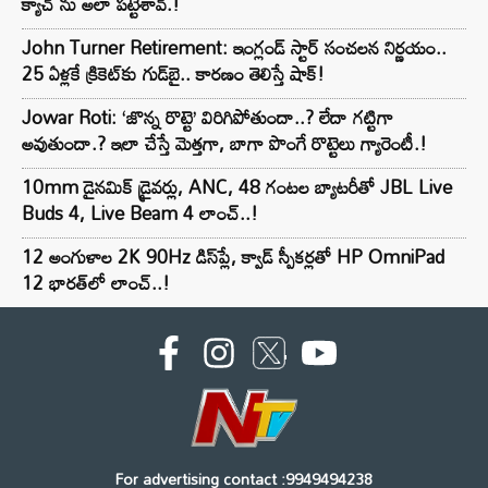
క్యాచ్ ను అలా పట్టేశావ్.!
John Turner Retirement: ఇంగ్లండ్ స్టార్ సంచలన నిర్ణయం..
25 ఏళ్లకే క్రికెట్‌కు గుడ్‌బై.. కారణం తెలిస్తే షాక్!
Jowar Roti: ‘జొన్న రొట్టె’ విరిగిపోతుందా..? లేదా గట్టిగా
అవుతుందా.? ఇలా చేస్తే మెత్తగా, బాగా పొంగే రొట్టెలు గ్యారెంటీ.!
10mm డైనమిక్ డ్రైవర్లు, ANC, 48 గంటల బ్యాటరీతో JBL Live
Buds 4, Live Beam 4 లాంచ్..!
12 అంగుళాల 2K 90Hz డిస్‌ప్లే, క్వాడ్ స్పీకర్లతో HP OmniPad
12 భారత్‌లో లాంచ్..!
For advertising contact :9949494238