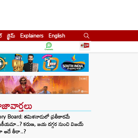
ల్
క్రైమ్
Explainers
English
ాజావార్తలు
ory Board: తమిళనాడులో ప్రతీకారమే
జకీయమా..? కరుణ, జయ దగ్గర నుంచి విజయ్
ా అదే తీరా..?