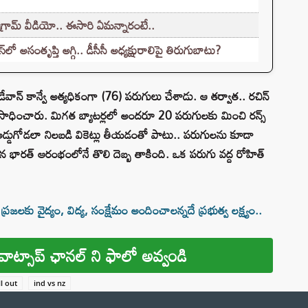
గ్రామ్ వీడియో.. ఈసారి ఏమన్నారంటే..
ో అసంతృప్తి అగ్గి.. డీసీసీ అధ్యక్షురాలిపై తిరుగుబాటు?
 డేవాన్ కాన్వే అత్యధికంగా (76) పరుగులు చేశాడు. ఆ తర్వాత.. రచిన్
ు సాధించారు. మిగత బ్యాటర్లలో అందరూ 20 పరుగులకు మించి రన్స్
ర్ అడ్డుగోడలా నిలబడి వికెట్లు తీయడంతో పాటు.. పరుగులను కూడా
దిగిన భారత్ ఆరంభంలోనే తొలి దెబ్బ తాకింది. ఒక పరుగు వద్ద రోహిత్
కు వైద్యం, విద్య, సంక్షేమం అందించాలన్నదే ప్రభుత్వ లక్ష్యం..
వాట్సాప్ ఛానల్ ని ఫాలో అవ్వండి
ll out
ind vs nz