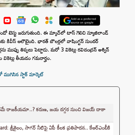
Add as a preferred
source on google
ండో టెస్టు జరుగుతుంది. ఈ మ్యాచ్‌లో టాస్ గెలిచి న్యూజిలాండ్
ు కివీస్ ఆలౌటైంది. భారత్ బౌలర్లలో వాషింగ్టన్ సుందర్
్లను ముప్పు తిప్పలు పెట్టాడు. మరో 3 వికెట్లు రవిచంద్రన్ అశ్విన్
్తం వికెట్లు తీయడం గమనార్హం.
ముగిసిన స్టాక్ మార్కెట్
రమే రాజకీయమా..? కరుణ, జయ దగ్గర నుంచి విజయ్ దాకా
్రీశైలం, సాగర్ నీటిపై ఏపీ కీలక ప్రతిపాదన.. కేఆర్ఎంబీకి