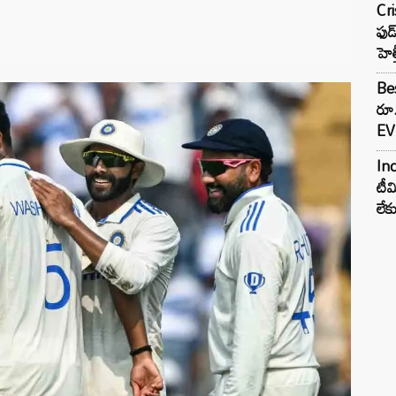
Cr
ఫుడ
హెల
Bes
రూ
EV 
Inc
టీమ
లే