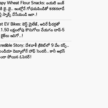
ispy Wheat Flour Snacks: బయటి జంక్
్‌కి బై..బై.. ఇంట్లోనే గోధుమపిండితో కరకరలాడే
్తీ స్నాక్స్ చేసేయండి ఇలా.!
t EV Bikes: బెస్ట్ మైలేజ్, అదిరే ఫీచర్లతో
.1.50 లక్షలలోపు కొనుగోలు చేయగల టాప్-5
బైక్‌లు ఇదిగో..!
redible Story: దేశవాళీ క్రికెట్‌లో 9 వేల రన్స్..
ిండియా డెబ్యూలోనే హాఫ్ సెంచరీ.. కానీ అడ్రస్
కుండా పోయిన ఓపెనర్!