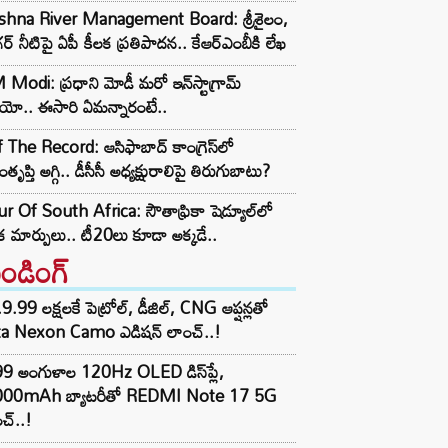
ishna River Management Board: శ్రీశైలం,
ర్ నీటిపై ఏపీ కీలక ప్రతిపాదన.. కేఆర్ఎంబీకి లేఖ
Modi: ప్రధాని మోడీ మరో ఇన్‌స్టాగ్రామ్
ియో.. ఈసారి ఏమన్నారంటే..
 The Record: ఆసిఫాబాద్ కాంగ్రెస్‌లో
తృప్తి అగ్గి.. డీసీసీ అధ్యక్షురాలిపై తిరుగుబాటు?
r Of South Africa: సౌతాఫ్రికా షెడ్యూల్‌లో
క మార్పులు.. టీ20లు కూడా అక్కడే..
రెండింగ్‌
9.99 లక్షలకే పెట్రోల్, డీజిల్, CNG ఆప్షన్లతో
ta Nexon Camo ఎడిషన్ లాంచ్..!
99 అంగుళాల 120Hz OLED డిస్‌ప్లే,
000mAh బ్యాటరీతో REDMI Note 17 5G
చ్..!