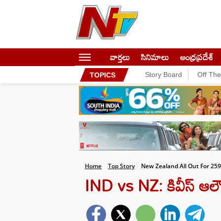
వార్తలు
సినిమాలు
ఆంధ్రప్రదేశ్
Story Board
Off Th
TOPICS
Home
Top Story
New Zealand All Out For 2
IND vs NZ: కివీస్ ఆలౌట్