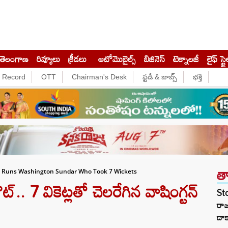
తెలంగాణ
రివ్యూలు
క్రీడలు
ఆటోమొబైల్స్
బిజినెస్‌
టెక్నాలజీ
లైఫ్ స్టై
e Record
OTT
Chairman's Desk
స్టడీ & జాబ్స్
భక్తి
త
59 Runs Washington Sundar Who Took 7 Wickets
.. 7 వికెట్లతో చెలరేగిన వాషింగ్టన్
St
రా
దాక