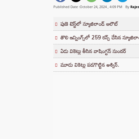
Published Date :October 24, 2024 ,
4:09 PM
By
Raje
పుణె టెస్ట్‌లో న్యూజిలాండ్ ఆలౌట్‌
తొలి ఇన్నింగ్స్‌లో 259 రన్స్‌ చేసిన న్యూజిలా
ఏడు వికెట్లు తీసిన వాషింగ్టన్ సుందర్
మూడు వికెట్లు పడగొట్టిన అశ్విన్.