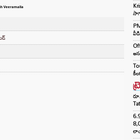
Kr
sh Veeramalla
సాగ
PM 
వీడ
ండ్
Off
అసం
Tou
కీల
ట్
రూ.
Ta
6.
8,
లాం