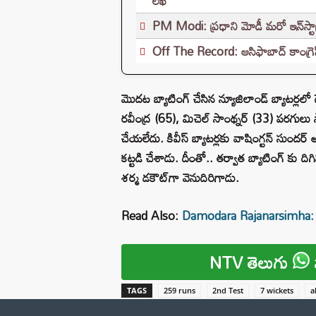
లేఖ
PM Modi: ప్రధాని మోడీ మరో ఇన్‌స్టా
Off The Record: ఆసిఫాబాద్ కాంగ్రెస్‌ల
మొదట బ్యాటింగ్‌ చేసిన న్యూజిలాండ్ బ్యాటర్లలో
రవీంద్ర (65), మిచెల్ సాంథ్నర్ (33) పరగుల
చేయలేదు. కివీస్ బ్యాటర్లకు వాషింగ్టన్ సుంద
కట్టడి చేశాడు. దీంతో.. తర్వాత బ్యాటింగ్ కు 
శర్మ డకౌట్‌గా వెనుదిరిగాడు.
Read Also:
Damodara Rajanarsimha: ప్రజల
NTV తెలుగు
TAGS
259 runs
2nd Test
7 wickets
a