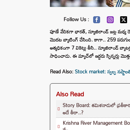
Follow Us :
పూణే వేదికగా భారత్, న్యూజిలాండ్ జట్ల మధ్య రె
మొదట బ్యాటింగ్ చేసింది. కాగా.. 259 పరుగులక
అత్యధికంగా 7 వికెట్లు తీసి.. న్యూజిలాండ్ బ్యాటర
సాధించాడు. ఈ మ్యాచ్‌లో ఇద్దరు స్పిన్నర్లు మొత
Read Also:
Stock market: స్వల్ప నష్టాలతో 
Also Read
Story Board: తమిళనాడులో ప్రతీకా
అదే తీరా..?
Krishna River Management Board: శ