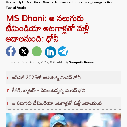
Home
Ipl
Ms Dhoni Wants To Play Sachin Sehwag Ganguly And
Yuvraj Again
MS Dhoni: ఆ నలుగురు
టీమిండియా ఆటగాళ్లతో మళ్లీ
ఆడాలనుంది: ధోనీ
Published Date :April 7, 2025 ,
8:43 AM
By
Sampath Kumar
ఐపీఎల్ 2025లో ఆడుతున్న ఎంఎస్ ధోనీ
కీపర్, బ్యాటర్‌గా సేవలందిస్తున్న ఎంఎస్ ధోనీ
ఆ నలుగురు టీమిండియా ఆటగాళ్లతో మళ్లీ ఆడాలనుంది