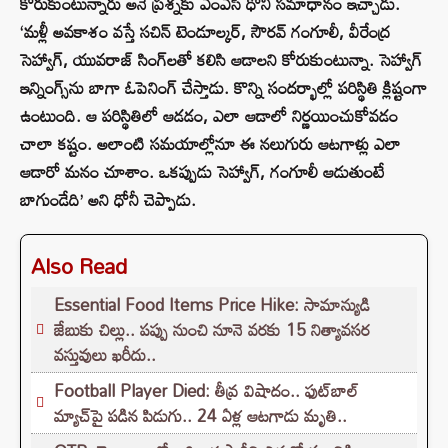
కోరుకుంటున్నారు అనే ప్రశ్నకు ఎంఎస్ ధోనీ సమాధానం ఇచ్చాడు.
‘మళ్లీ అవకాశం వస్తే సచిన్‌ టెండూల్కర్, సౌరవ్ గంగూలీ, వీరేంద్ర
సెహ్వాగ్‌, యువరాజ్‌ సింగ్‌లతో కలిసి ఆడాలని కోరుకుంటున్నా. సెహ్వాగ్‌
ఇన్నింగ్స్‌ను బాగా ఓపెనింగ్ చేస్తాడు. కొన్ని సందర్భాల్లో పరిస్థితి క్లిష్టంగా
ఉంటుంది. ఆ పరిస్థితిలో ఆడడం, ఎలా ఆడాలో నిర్ణయించుకోవడం
చాలా కష్టం. అలాంటి సమయాల్లోనూ ఈ నలుగురు ఆటగాళ్లు ఎలా
ఆడారో మనం చూశాం. ఒకప్పుడు సెహ్వాగ్, గంగూలీ ఆడుతుంటే
బాగుండేది’ అని ధోనీ చెప్పాడు.
Also Read
Essential Food Items Price Hike: సామాన్యుడి
జేబుకు చిల్లు.. పప్పు నుంచి నూనె వరకు 15 నిత్యావసర
వస్తువులు ఖరీదు..
Football Player Died: తీవ్ర విషాదం.. ఫుట్‌బాల్
మ్యాచ్‌పై పడిన పిడుగు.. 24 ఏళ్ల ఆటగాడు మృతి..