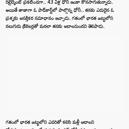
రిటైర్మెంట్ ప్రకటించగా.. 43 ఏళ్ల ధోనీ ఇంకా కొనసాగుతున్నాడు.
అయితే తాజాగా ఓ పాడ్‌కాస్ట్‌లో పాల్గొన్న ధోనీ.. తనకు ఎదురైన ఓ
ప్రశ్నకు ఆసక్తికర సమాధానం ఇచ్చాడు. గతంలో భారత జట్టులోని
నలుగురు క్రికెటర్లతో మరలా తనకు ఆడాలనుందని తెలిపాడు.
గతంలో భారత జట్టులోని ఎవరితో కలిసి మళ్లీ ఆడాలని