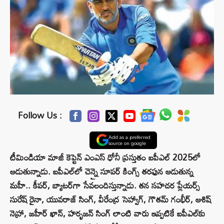
Follow Us :
Add as a preferred
source on google
టీమిండియా మాజీ కెప్టెన్ ఎంఎస్ ధోనీ ప్రస్తుతం ఐపీఎల్ 2025లో
ఆడుతున్నాడు. ఐపీఎల్‌లో చెన్నై సూపర్ కింగ్స్ తరఫున ఆడుతున్న
మహీ.. కీపర్, బ్యాటర్‌గా సేవలందిస్తున్నాడు. తన సహచర ప్లేయర్స్
సురేష్ రైనా, యువరాజ్ సింగ్, వీరేంద్ర సెహ్వాగ్‌, గౌతమ్ గంభీర్, ఆశిష్
నెహ్రా, జహీర్ ఖాన్, హర్భజన్ సింగ్ లాంటి వారు ఇప్పటికే ఐపీఎల్‌కు