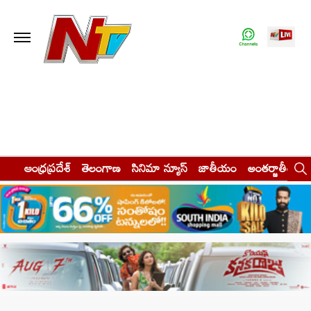
ఆంధ్రప్రదేశ్
తెలంగాణ
సినిమా న్యూస్
జాతీయం
అంతర్జాతీయం