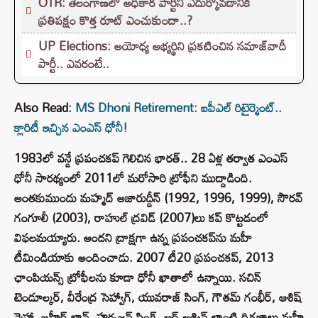
OTR: తెలంగాణలో అధికార పార్టీని ఎదుర్కోవడానికి
ప్రతిపక్షం కొత్త రూట్‌ ఎంచుకుందా..?
UP Elections: అయోధ్య అభ్యర్థిని ప్రకటించిన సమాజ్‌వాదీ
పార్టీ.. ఎవరంటే..
Also Read:
MS Dhoni Retirement: ఐపీఎల్‌ రిటైర్మెంట్..
క్లారిటీ ఇచ్చిన ఎంఎస్ ధోనీ!
1983లో వన్డే ప్రపంచకప్ గెలిచిన భారత్.. 28 ఏళ్ల తర్వాత ఎంఎస్
ధోనీ సారథ్యంలో 2011లో మరోసారి ట్రోఫీని ముద్దాడింది.
అంతకుముందు మహ్మద్ అజారుద్దీన్ (1992, 1996, 1999), సౌరవ్
గంగూలీ (2003), రాహుల్ ద్రవిడ్ (2007)లు కప్ కొట్టడంలో
విఫలమయ్యారు. అందని ద్రాక్షగా ఉన్న ప్రపంచకప్‌ను మహీ
టీమిండియాకు అందించాడు. 2007 టీ20 ప్రపంచకప్‌, 2013
ఛాంపియన్స్ ట్రోఫీలను కూడా ధోనీ ఖాతాలో ఉన్నాయి. సచిన్‌
టెండూల్కర్, వీరేంద్ర సెహ్వాగ్‌, యువరాజ్‌ సింగ్‌, గౌతమ్ గంభీర్, ఆశిష్
నెహ్రా, జహీర్ ఖాన్, హర్భజన్ సింగ్, ఆర్ అశ్విన్ లాంటి దిగ్గజాలు మహీ