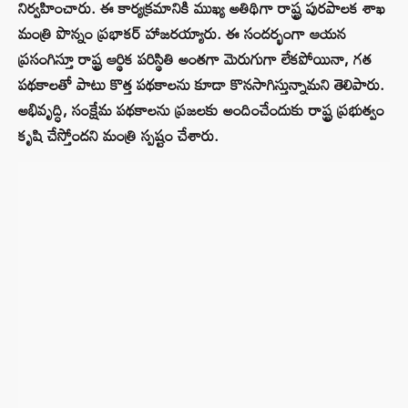
నిర్వహించారు. ఈ కార్యక్రమానికి ముఖ్య అతిథిగా రాష్ట్ర పురపాలక శాఖ
మంత్రి పొన్నం ప్రభాకర్ హాజరయ్యారు. ఈ సందర్భంగా ఆయన
ప్రసంగిస్తూ రాష్ట్ర ఆర్థిక పరిస్థితి అంతగా మెరుగుగా లేకపోయినా, గత
పథకాలతో పాటు కొత్త పథకాలను కూడా కొనసాగిస్తున్నామని తెలిపారు.
అభివృద్ధి, సంక్షేమ పథకాలను ప్రజలకు అందించేందుకు రాష్ట్ర ప్రభుత్వం
కృషి చేస్తోందని మంత్రి స్పష్టం చేశారు.