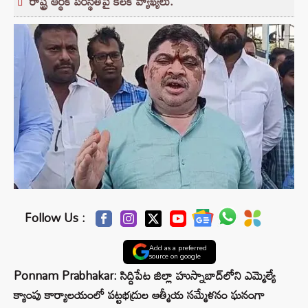
రాష్ట్ర ఆర్థిక పరిస్థితిపై కీలక వ్యాఖ్యలు.
Follow Us :
Add as a preferred
source on google
Ponnam Prabhakar: సిద్దిపేట జిల్లా హుస్నాబాద్‌లోని ఎమ్మెల్యే
క్యాంపు కార్యాలయంలో పట్టభద్రుల ఆత్మీయ సమ్మేళనం ఘనంగా