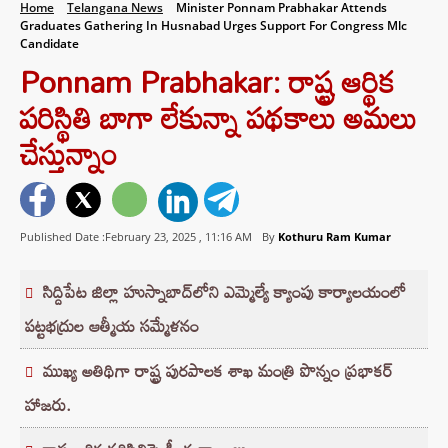
Home
Telangana News
Minister Ponnam Prabhakar Attends
Graduates Gathering In Husnabad Urges Support For Congress Mlc
Candidate
Ponnam Prabhakar: రాష్ట్ర ఆర్థిక
పరిస్థితి బాగా లేకున్నా పథకాలు అమలు
చేస్తున్నాం
Published Date :February 23, 2025 ,
11:16 AM
By
Kothuru Ram Kumar
సిద్దిపేట జిల్లా హుస్నాబాద్‌లోని ఎమ్మెల్యే క్యాంపు కార్యాలయంలో
పట్టభద్రుల ఆత్మీయ సమ్మేళనం
ముఖ్య అతిథిగా రాష్ట్ర పురపాలక శాఖ మంత్రి పొన్నం ప్రభాకర్
హాజరు.