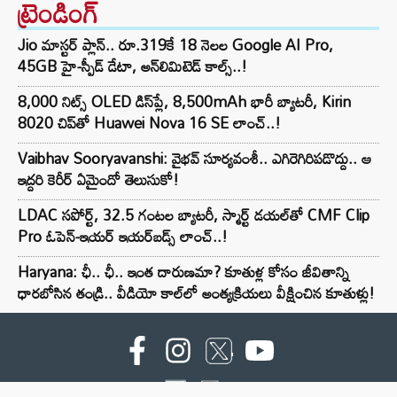
ట్రెండింగ్‌
Jio మాస్టర్ ప్లాన్.. రూ.319కే 18 నెలల Google AI Pro,
45GB హై-స్పీడ్ డేటా, అన్⁭లిమిటెడ్ కాల్స్..!
8,000 నిట్స్ OLED డిస్‌ప్లే, 8,500mAh భారీ బ్యాటరీ, Kirin
8020 చిప్‌తో Huawei Nova 16 SE లాంచ్..!
Vaibhav Sooryavanshi: వైభవ్ సూర్యవంశీ.. ఎగిరెగిరిపడొద్దు.. ఆ
ఇద్దరి కెరీర్ ఏమైందో తెలుసుకో!
LDAC సపోర్ట్, 32.5 గంటల బ్యాటరీ, స్మార్ట్ డయల్‌తో CMF Clip
Pro ఓపెన్-ఇయర్ ఇయర్‌బడ్స్ లాంచ్..!
Haryana: ఛీ.. ఛీ.. ఇంత దారుణమా? కూతుళ్ల కోసం జీవితాన్ని
ధారబోసిన తండ్రి.. వీడియో కాల్‌లో అంత్యక్రియలు వీక్షించిన కూతుళ్లు!