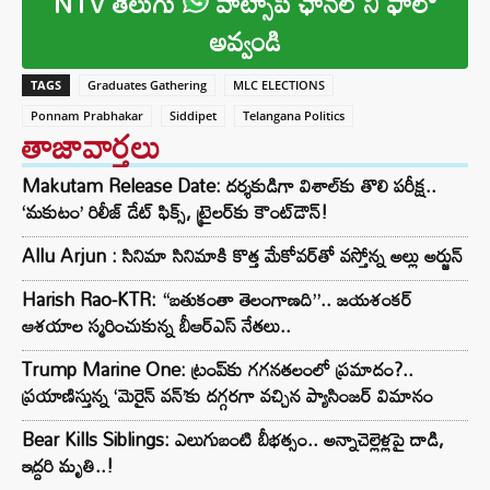
NTV తెలుగు
వాట్సాప్ ఛానల్ ని ఫాలో
అవ్వండి
TAGS
Graduates Gathering
MLC ELECTIONS
Ponnam Prabhakar
Siddipet
Telangana Politics
తాజావార్తలు
Makutam Release Date: దర్శకుడిగా విశాల్‌కు తొలి పరీక్ష..
‘మకుటం’ రిలీజ్ డేట్ ఫిక్స్, ట్రైలర్‌కు కౌంట్‌డౌన్!
Allu Arjun : సినిమా సినిమాకి కొత్త మేకోవర్‌తో వస్తోన్న అల్లు అర్జున్
Harish Rao-KTR: “బతుకంతా తెలంగాణది”.. జయశంకర్
ఆశయాల స్మరించుకున్న బీఆర్ఎస్ నేతలు..
Trump Marine One: ట్రంప్‌కు గగనతలంలో ప్రమాదం?..
ప్రయాణిస్తున్న ‘మెరైన్ వన్’కు దగ్గరగా వచ్చిన ప్యాసింజర్ విమానం
Bear Kills Siblings: ఎలుగుబంటి బీభత్సం.. అన్నాచెల్లెళ్లపై దాడి,
ఇద్దరి మృతి..!