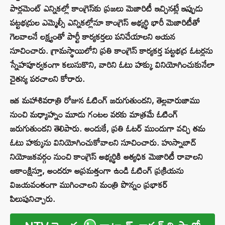
పార్లమెంట్ ఎన్నికల్లో కాంగ్రెస్‌కు ప్రజలు మెజారిటీ ఇచ్చినట్లే ఇప్పుడు
పట్టభద్రుల ఎమ్మెల్సీ ఎన్నికల్లోనూ కాంగ్రెస్ అభ్యర్థి భారీ మెజారిటీతో
గెలవాలనే లక్ష్యంతో పార్టీ కార్యకర్తలు పనిచేయాలని ఆయన
సూచించారు. గ్రామస్థాయిలోని ప్రతి కాంగ్రెస్ కార్యకర్త పట్టభద్ర ఓటర్లను
స్నేహపూర్వకంగా కలుసుకొని, వారిని ఓటు హక్కు వినియోగించుకునేలా
చైతన్య పరచాలని కోరారు.
ఇక మహాశివరాత్రి రోజున ఓటింగ్ జరుగుతుందని, తెల్లవారుజాము
నుంచి మధ్యాహ్నం మూడు గంటల వరకు మాత్రమే ఓటింగ్
జరుగుతుందని తెలిపారు. అందుకే, ప్రతి ఓటర్ ముందుగా వచ్చి తమ
ఓటు హక్కును వినియోగించుకోవాలని సూచించారు. హుస్నాబాద్
నియోజకవర్గం నుంచి కాంగ్రెస్ అభ్యర్థికి అత్యధిక మెజారిటీ రావాలని
ఆకాంక్షిస్తూ, అందరూ అప్రమత్తంగా ఉండి ఓటింగ్ ప్రక్రియను
విజయవంతంగా ముగించాలని మంత్రి పొన్నం ప్రభాకర్
పిలుపునిచ్చారు.