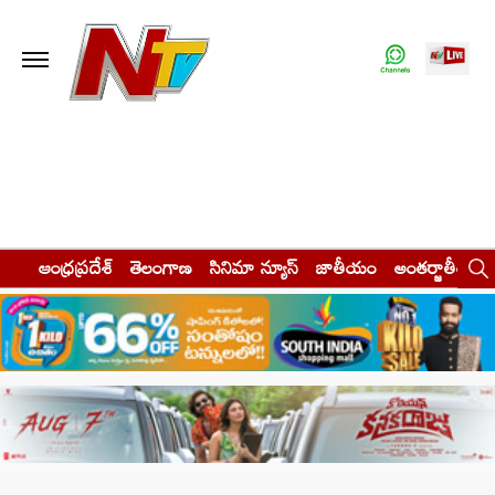
ఆంధ్రప్రదేశ్
తెలంగాణ
సినిమా న్యూస్
జాతీయం
అంతర్జాతీయం