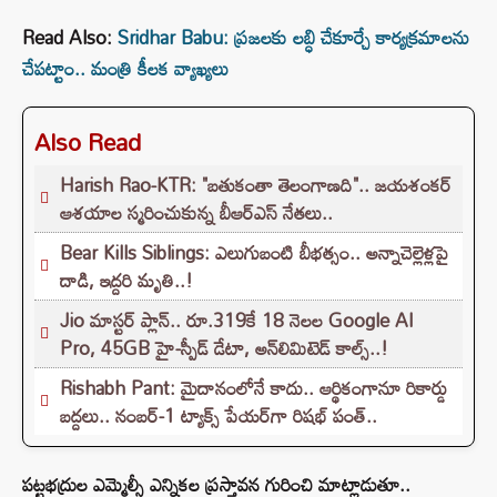
Read Also:
Sridhar Babu: ప్రజలకు లబ్ధి చేకూర్చే కార్యక్రమాలను
చేపట్టాం.. మంత్రి కీలక వ్యాఖ్యలు
Also Read
Harish Rao-KTR: "బతుకంతా తెలంగాణది".. జయశంకర్
ఆశయాల స్మరించుకున్న బీఆర్ఎస్ నేతలు..
Bear Kills Siblings: ఎలుగుబంటి బీభత్సం.. అన్నాచెల్లెళ్లపై
దాడి, ఇద్దరి మృతి..!
Jio మాస్టర్ ప్లాన్.. రూ.319కే 18 నెలల Google AI
Pro, 45GB హై-స్పీడ్ డేటా, అన్⁭లిమిటెడ్ కాల్స్..!
Rishabh Pant: మైదానంలోనే కాదు.. ఆర్థికంగానూ రికార్డు
బద్దలు.. నంబర్-1 ట్యాక్స్ పేయర్‌గా రిషభ్ పంత్..
పట్టభద్రుల ఎమ్మెల్సీ ఎన్నికల ప్రస్తావన గురించి మాట్లాడుతూ..