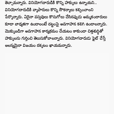
తెచ్చామన్నారు. వినియోగదారుడికి కొన్ని హక్కులు ఉన్నాయని..
వినియోగదారుడికి వ్యాపారులు కొన్ని సౌకర్యాలు కల్పించాలని
పేర్కొన్నారు. ఏదైనా వస్తువులు కొనుగోలు చేసినప్పుడు అమ్మకందారులు
కూడా బాధ్యతగా ఉండాలంటే చట్టంపై అవగాహన కలిగి ఉండాలన్నారు.
మొక్కుబడిగా అవగాహన కార్యక్రమం చేయటం కాకుండా చిత్తశుద్ధితో
హక్కులను గుర్తించి తెలుసుకోవాలన్నారు. వినియోగదారుడు ఫైట్ చేస్తే
ఆలస్యమైనా విజయం దక్కటం ఖాయమన్నారు.