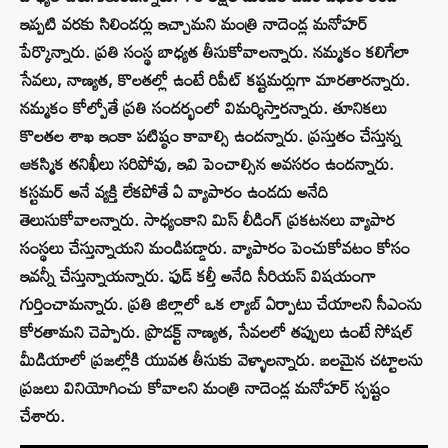
ఇప్పటి వరకు సిలిండర్లు ఇచ్చామని మంత్రి నాదెండ్ల మనోహర్‌
పేర్కొన్నారు. ప్రతి సంస్థ బాధ్యత తీసుకోవాలన్నారు. నమ్మకం కలిగేలా
సేవలు, నాణ్యత, కొలతల్లో ఉంటే రిపీట్ కష్టమర్లుగా మారతారన్నారు.
నమ్మకం కోల్పోతే ప్రతి సందర్భంలో విమర్శిస్తారన్నారు. తూనికలు
కొలతల శాఖ ఇంకా పటిష్ఠం కావాల్సి ఉందన్నారు. ప్రస్తుతం చేస్తున్న
ఆకస్మిక తనిఖీలు సరిపోవు, ఇవి పెంచాల్సిన అవసరం ఉందన్నారు.
కస్టమర్ అనే వ్యక్తి లేకపోతే ఏ వ్యాపారం ఉండదు అనేది
తెలుసుకోవాలన్నారు. సాధ్యంకాని మిస్ లీడింగ్ ప్రకటనలు వ్యాపార
సంస్థలు చేస్తున్నాయని మండిపడ్డారు. వ్యాపారం పెంచుకోవటం కోసం
ఇవన్నీ చేస్తున్నాయన్నారు. ఫుడ్ కల్తీ అనేది సీరియస్ విషయంగా
గుర్తించామన్నారు. ప్రతి జిల్లాలో ఒక ల్యాబ్ ఏర్పాటు చేయాలని సీఎంను
కోరతామని చెప్పారు. ప్రొడక్ట్ నాణ్యత, సేవలలో తప్పులు ఉంటే సోషల్
మీడియాలో ప్రజల్లోకి యువత తీసుకు వెళ్ళాలన్నారు. బలమైన చట్టాలను
ప్రజలు వినియోగించు కోవాలని మంత్రి నాదెండ్ల మనోహర్ స్పష్టం
చేశారు.