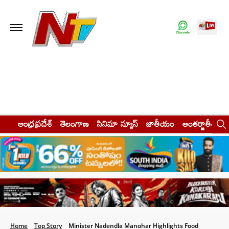
ఆంధ్రప్రదేశ్
తెలంగాణ
సినిమా న్యూస్
జాతీయం
అంతర్జాతీయం
Home
Top Story
Minister Nadendla Manohar Highlights Food