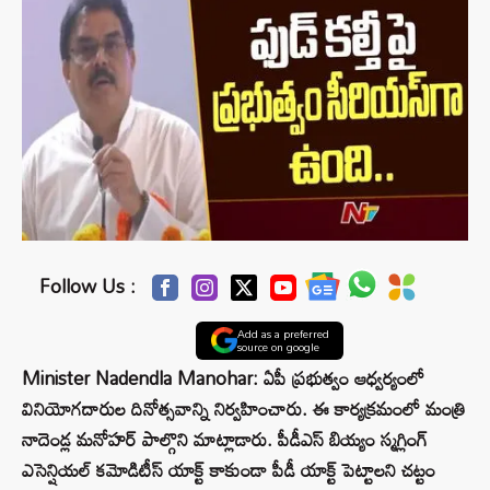
Follow Us :
Add as a preferred
source on google
Minister Nadendla Manohar: ఏపీ ప్రభుత్వం ఆధ్వర్యంలో
వినియోగదారుల దినోత్సవాన్ని నిర్వహించారు. ఈ కార్యక్రమంలో మంత్రి
నాదెండ్ల మనోహర్ పాల్గొని మాట్లాడారు. పీడీఎస్ బియ్యం స్మగ్లింగ్
ఎసెన్షియల్ కమోడిటీస్ యాక్ట్ కాకుండా పీడీ యాక్ట్ పెట్టాలని చట్టం