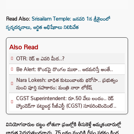
Read Also:
Srisailam Temple: జనవరి 1న శ్రీశైలంలో
స్పర్శదర్శనాలు, ఆర్జిత అభిషేకాలు నిలిపివేత
Also Read
OTR: రెడ్ ఐ ఎవరి మీద..?
Be Alert: కొండపై దొంగల ముఠా.. ఆదమరిస్తే అంతే..
Nara Lokesh: బాధిత కుటుంబాలకు భరోసా.. ప్రభుత్వం
నుంచి పూర్తి సహకారం: మంత్రి నారా లోకేష్
CGST Superintendent: రూ.50 వేలు లంచం.. రెడ్
హ్యాండెడ్‌గా పట్టుబడ్డ సీజీఎస్టీ (CGST) సూపరింటెండెంట్..
వినియోగదారుల చట్టం లోతుగా ప్రజల్లోకి తీసుకెళ్తే అమ్మకందారుల్లో
బాధ్యత పెరుగుతుందన్నారు. 75 లక్షల మందికి దీపం పథకం కింద