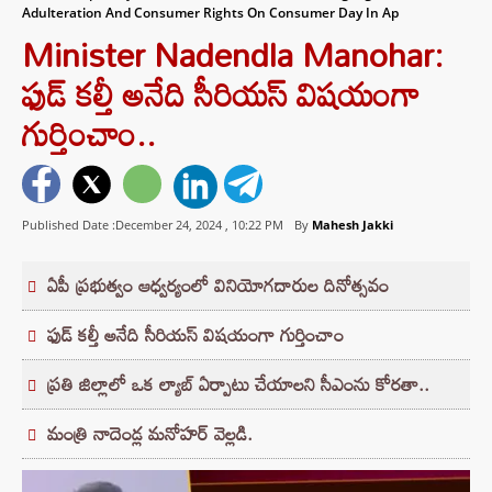
Adulteration And Consumer Rights On Consumer Day In Ap
Minister Nadendla Manohar:
ఫుడ్ కల్తీ అనేది సీరియస్ విషయంగా
గుర్తించాం..
Published Date :December 24, 2024 ,
10:22 PM
By
Mahesh Jakki
ఏపీ ప్రభుత్వం ఆధ్వర్యంలో వినియోగదారుల దినోత్సవం
ఫుడ్ కల్తీ అనేది సీరియస్ విషయంగా గుర్తించాం
ప్రతి జిల్లాలో ఒక ల్యాబ్ ఏర్పాటు చేయాలని సీఎంను కోరతా..
మంత్రి నాదెండ్ల మనోహర్ వెల్లడి.