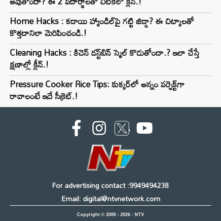
అవుతోందా? ఈ 2 పదార్థాలతో చిటికెలో క్లీన్.!
Home Hacks : కడాయి హ్యాండిల్‌పై గట్టి జిడ్డా? ఈ చిట్కాలతో
కొత్తదానిలా మెరిపించండి.!
Cleaning Hacks : కిచెన్ డస్ట్‌బిన్ స్మెల్ కొడుతోందా.? ఇలా చేస్తే
క్షణాల్లో క్లీన్.!
Pressure Cooker Rice Tips: కుక్కర్‌లో అన్నం పర్ఫెక్ట్‌గా
రావాలంటే ఇదే సీక్రెట్.!
For advertising contact :9949494238
Email: digital@ntvnetwork.com
Copyright © 2000 - 2026 - NTV