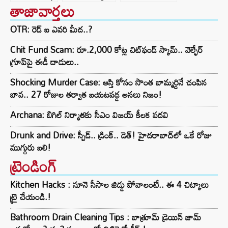
తాజావార్తలు
OTR: రెడ్ ఐ ఎవరి మీద..?
Chit Fund Scam: రూ.2,000 కోట్ల చిట్‌ఫండ్ స్కామ్.. వెల్ఫేర్
గ్రూప్‌పై ఈడీ దాడులు..
Shocking Murder Case: ఆస్తి కోసం సొంత బామ్మర్దినే చంపిన
బావ.. 27 రోజుల తర్వాత బయటపడ్డ అసలు నిజం!
Archana: బిగిల్ నిర్మాతకు సీఎం విజయ్ కీలక పదవి
Drunk and Drive: స్పీడ్‌.. డ్రింక్‌.. డెత్‌! హైదరాబాద్‌లో ఒకే రోజు
ముగ్గురు బలి!
ట్రెండింగ్‌
Kitchen Hacks : నూనె సీసాల జిడ్డు పోవాలంటే.. ఈ 4 చిట్కాలు
ట్రై చేయండి.!
Bathroom Drain Cleaning Tips : బాత్రూమ్ డ్రెయిన్ జామ్