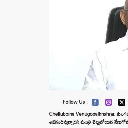
Follow Us :
Chelluboina Venugopalkrishna: కులగణన
అభినందిస్తున్నారని మంత్రి చెల్లుబోయిన వేణు