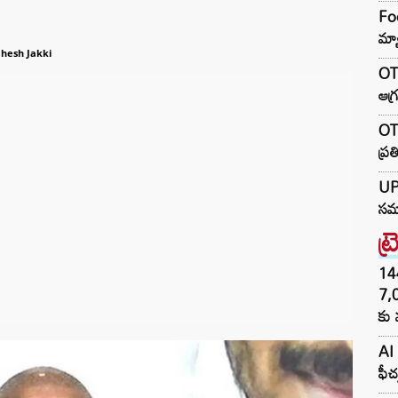
Foo
మ్య
hesh Jakki
OTR
ఆగ్
OTR
ప్ర
UP 
సమా
ట్
144H
7,
కు 
AI 
ఫీచ