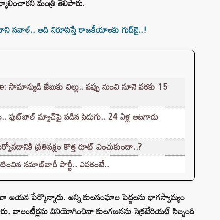
మూలించారని మంత్రి తెలిపారు.
ాని సవాల్‌.. అది నిరూపిస్తే రాజకీయాలకు గుడ్‌బై..!
ామాన్యుడి జేబుకు చిల్లు.. పప్పు నుంచి నూనె వరకు 15
. ఫుట్‌బాల్ మ్యాచ్‌పై పడిన పిడుగు.. 24 ఏళ్ల ఆటగాడు
కోవడానికి ప్రతిపక్షం కొత్త రూట్‌ ఎంచుకుందా..?
టించిన సమాజ్‌వాదీ పార్టీ.. ఎవరంటే..
ూ ఆయన పేర్కొన్నారు. అన్ని కులసంఘాల పెద్దలను భాగస్వామ్యం
వాలంటీర్లను వినియోగించినా కులగణనను సెక్రటేరియట్ సిబ్బంది