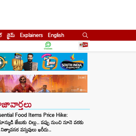
ల్
క్రైమ్
Explainers
English
ాజావార్తలు
sential Food Items Price Hike:
ాన్యుడి జేబుకు చిల్లు.. పప్పు నుంచి నూనె వరకు
నిత్యావసర వస్తువులు ఖరీదు..