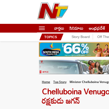
వార్తలు
సినిమాలు
ఆంధ్రప్రదేశ్
Story Board
Off Th
TOPICS
Home
Top Story
Minister Chelluboina Venu
Chelluboina Venugop
రక్షకుడు జగన్