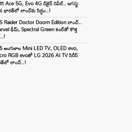
tt Ace 5G, Evo 4G డిజైన్ రివీల్.. ఆగస్టు
 భారత్‌లో లాంచ్‌కు సిద్ధం..!
S Raider Doctor Doom Edition లాంచ్..
vel థీమ్, Spectral Green కలర్‌తో కొత్త
ల్..!
5 అంగుళాల Mini LED TV, OLED evo,
cro RGB evoతో LG 2026 AI TV సిరీస్
త్‌లో లాంచ్..!