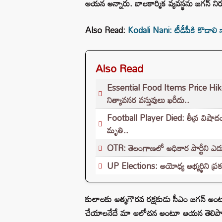
ఆయన అన్నారు. బాలకార్మిక వ్యవస్థను జగన్ నిర్
Also Read:
Kodali Nani: టీడీపీకి కొడాలి న
Also Read
Essential Food Items Price Hike: స
నిత్యావసర వస్తువులు ఖరీదు..
Football Player Died: తీవ్ర విషాదం.
మృతి..
OTR: తెలంగాణలో అధికార పార్టీని ఎదుర్
UP Elections: అయోధ్య అభ్యర్థిని ప్రక
కులాలకు ఆత్మగౌరవ రక్షకుడు సీఎం జగన్ అంట
చేయాలనేదే మా ఆలోచన అంటూ ఆయన తెలిపారు. 