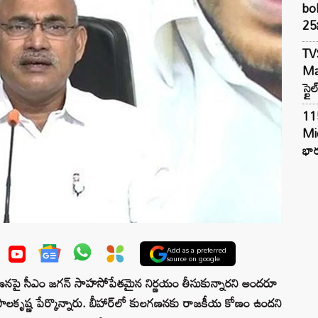
bol
25న
TV
Mar
స్టై
11
Mi
భార
Add as a preferred
source on google
పై సీఎం జగన్ సాహసోపేతమైన నిర్ణయం తీసుకున్నారని అందరూ
గోపాలకృష్ణ పేర్కొన్నారు. బీహార్‌లో కులగణనకు రాజకీయ కోణం ఉందని