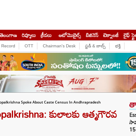
తెలంగాణ
రివ్యూలు
క్రీడలు
ఆటోమొబైల్స్
బిజినెస్‌
టెక్నాలజీ
లైఫ్ స్టై
e Record
OTT
Chairman's Desk
స్టడీ & జాబ్స్
భక్తి
త
gopalkrishna Spoke About Caste Census In Andhrapradesh
alkrishna: కులాలకు ఆత్మగౌరవ
Es
సామ
15 