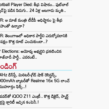
tball Player Died: తీవ్ర విషాదం.. ఫుట్‌బాల్
ాచ్‌పై పడిన పిడుగు.. 24 ఏళ్ల ఆటగాడు మృతి..
: ఆ మాజీ మంత్రి టీడీపీ అధిష్టానం పై తీవ్ర
రహంతో ఉన్నారా?
: తెలంగాణలో అధికార పార్టీని ఎదుర్కోవడానికి
తిపక్షం కొత్త రూట్‌ ఎంచుకుందా..?
Elections: అయోధ్య అభ్యర్థిని ప్రకటించిన
జ్‌వాదీ పార్టీ.. ఎవరంటే..
రెండింగ్‌
z డిస్‌ప్లే, మిలిటరీ-గ్రేడ్ షాక్ రెసిస్టన్స్,
000mAh బ్యాటరీతో Realme 16x 5G లాంచ్
ముహూర్తం ఫిక్స్..!
పవర్‌తో iQOO Z11 ఎంట్రీ.. కొత్త డిజైన్, స్మార్ట్
ర్లపై క్లారిటీ ఇచ్చిన కంపెనీ.!