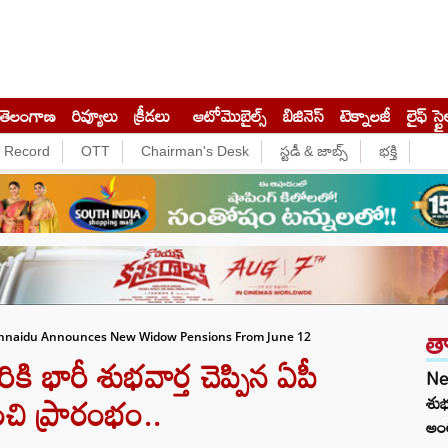
తెలంగాణ
రివ్యూలు
క్రీడలు
ఆటోమొబైల్స్
బిజినెస్‌
టెక్నాలజీ
లైఫ్ స్టై
e Record
OTT
Chairman's Desk
స్టడీ & జాబ్స్
భక్తి
త
annaidu Announces New Widow Pensions From June 12
 భారీ శుభవార్త చెప్పిన ఏపీ
Ne
ంచి ప్రారంభం..
శుభ
అంత