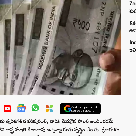
Zod
మహ
Kit
తెల
Ind
ఉచి
Add as a preferred
source on google
యలను త్వరితగతిన పరిష్కరించి, వారికి మెరుగైన పాలన అందించడమే
ి రాష్ట్ర మంత్రి కింజరాపు అచ్చెన్నాయుడు స్పష్టం చేశారు. శ్రీకాకుళం