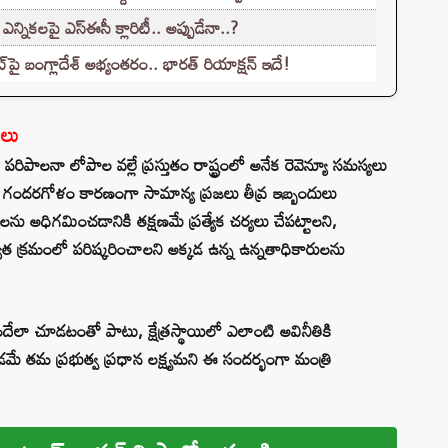
నికలపై ఎస్ఈసీ క్లారిటీ.. అప్పుడేనా..?
్‌పై బంగ్లాదేశ్ అభ్యంతరం.. భారత్ రియాక్షన్ ఇదే!
ాలు
పాలనా లోపాల వల్లే ప్రస్తుతం రాష్ట్రంలో అనేక రెవెన్యూ సమస్యలు
డుల గందరగోళం కారణంగా సామాన్య ప్రజలు తీవ్ర ఇబ్బందులు
ను అధిగమించడానికి తక్షణమే ప్రత్యేక చర్యలు చేపట్టాలని,
ాధాన్యత క్రమంలో పరిష్కరించాలని అక్కడ ఉన్న ఉన్నతాధికారులను
 అందేలా చూడటంతో పాటు, క్షేత్రస్థాయిలో ఎలాంటి అవినీతికి
ే తమ ప్రభుత్వ ప్రధాన లక్ష్యమని ఈ సందర్భంగా మంత్రి