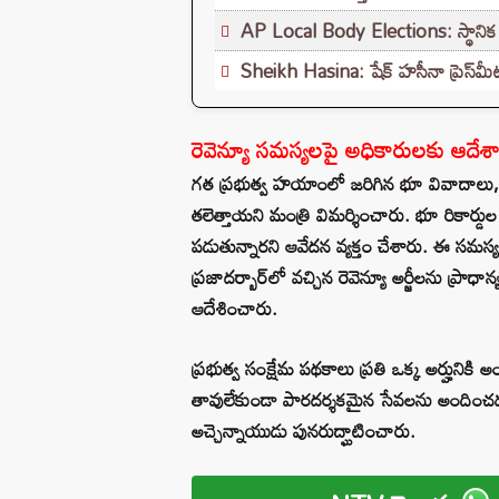
AP Local Body Elections: స్థానిక ఎన్
Sheikh Hasina: షేక్ హసీనా ప్రెస్‌మీట
రెవెన్యూ సమస్యలపై అధికారులకు ఆదేశ
గత ప్రభుత్వ హయాంలో జరిగిన భూ వివాదాలు, పరి
తలెత్తాయని మంత్రి విమర్శించారు. భూ రికార్
పడుతున్నారని ఆవేదన వ్యక్తం చేశారు. ఈ సమస్యల
ప్రజాదర్బార్‌లో వచ్చిన రెవెన్యూ అర్జీలను ప్ర
ఆదేశించారు.
ప్రభుత్వ సంక్షేమ పథకాలు ప్రతి ఒక్క అర్హునికి
తావులేకుండా పారదర్శకమైన సేవలను అందించడమ
అచ్చెన్నాయుడు పునరుద్ఘాటించారు.