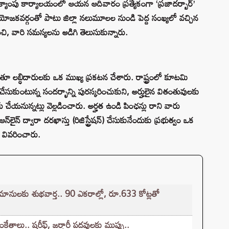
్యాంపు కార్యాలయంలో ఆయన ఆదివారం ప్రత్యేకంగా ‘ప్రజాదర్బార్’
నియోజకవర్గంతో పాటు జిల్లా నలుమూలల నుండి పెద్ద సంఖ్యలో వచ్చిన
చి, వారి సమస్యలను అడిగి తెలుసుకున్నారు.
డుతూ లబ్ధిదారులకు ఒక ముఖ్య ప్రకటన చేశారు. రాష్ట్రంలో కూటమి
 చేసుకుంటున్న సందర్భాన్ని పురస్కరించుకుని, అర్హులైన వితంతువులకు
చేయనున్నట్లు వెల్లడించారు. అర్హత ఉండి పింఛన్లు రాని వారు
ైన్ ద్వారా దరఖాస్తు (రిజిస్ట్రేషన్) చేసుకునేందుకు ప్రభుత్వం ఒక
 వివరించారు.
మానులకు శుభవార్త.. 90 ఎకరాల్లో, రూ.633 కోట్లతో
ంకేతాలు.. షరీఫ్, జర్దారీ పదవులకు ముప్పు..