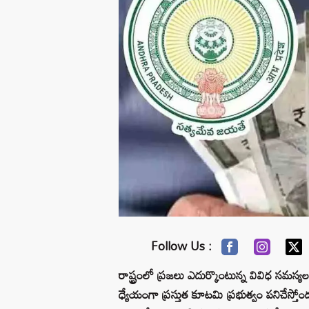
Follow Us :
రాష్ట్రంలో ప్రజలు ఎదుర్కొంటున్న వివిధ సమస్
ధ్యేయంగా ప్రస్తుత కూటమి ప్రభుత్వం పనిచేస్తోందన