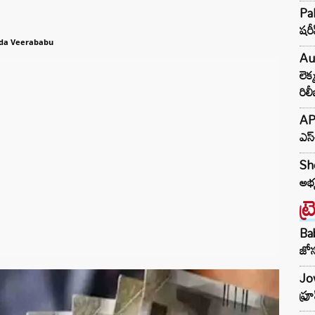
Pak
షరీ
da Veerababu
Au
లెక
రిల
AP 
ఎస్
She
అభ్
ట్
Ba
జోస
Jow
ఫ్ర