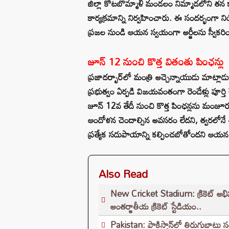
జిల్లా కోటబొమ్మాళి మండలం నిమ్మాడలోని తన క
కార్యక్రమాన్ని నిర్వహించారు. ఈ సందర్భంగా 
ప్రజల నుండి ఆయన స్వయంగా అర్జీలను స్వీకరిం
జూన్ 12 నుంచి కొత్త వితంతు పింఛన్లు
ప్రజాదర్బార్‌లో మంత్రి అచ్చెన్నాయుడు మాట్లా
ప్రభుత్వం ఏర్పడి విజయవంతంగా రెండేళ్లు పూర్తి
జూన్ 12వ తేదీ నుంచి కొత్త పింఛన్లను మంజూరు 
ఆందోళన చెందాల్సిన అవసరం లేదని, త్వరలోనే ఆన్‌ల
ప్రత్యేక సదుపాయాన్ని కల్పించబోతోందని ఆయన
Also Read
New Cricket Stadium: క్రికెట్ అభి
అంతర్జాతీయ క్రికెట్ స్టేడియం..
Pakistan: పాకిస్తాన్‌లో తిరుగుబాటు స