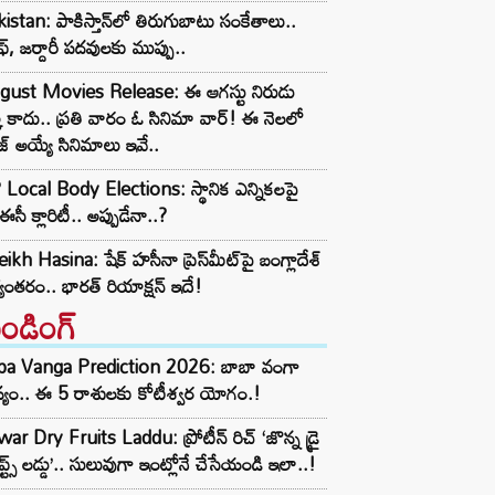
istan: పాకిస్తాన్‌లో తిరుగుబాటు సంకేతాలు..
ఫ్, జర్దారీ పదవులకు ముప్పు..
gust Movies Release: ఈ ఆగస్టు నిరుడు
్క కాదు.. ప్రతి వారం ఓ సినిమా వార్! ఈ నెలలో
ీజ్ అయ్యే సినిమాలు ఇవే..
Local Body Elections: స్థానిక ఎన్నికలపై
ఈసీ క్లారిటీ.. అప్పుడేనా..?
ikh Hasina: షేక్ హసీనా ప్రెస్‌మీట్‌పై బంగ్లాదేశ్
యంతరం.. భారత్ రియాక్షన్ ఇదే!
రెండింగ్‌
ba Vanga Prediction 2026: బాబా వంగా
్యం.. ఈ 5 రాశులకు కోటీశ్వర యోగం.!
ar Dry Fruits Laddu: ప్రోటీన్ రిచ్ ‘జొన్న డ్రై
ూప్ట్స్ లడ్డు’.. సులువుగా ఇంట్లోనే చేసేయండి ఇలా..!