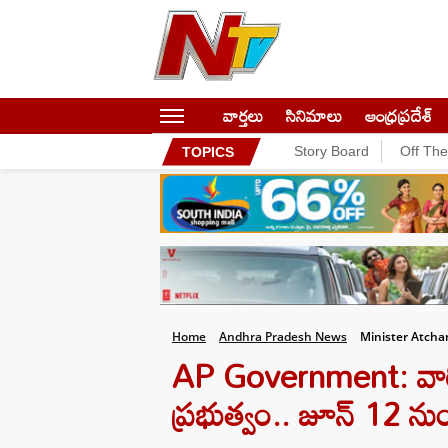
వార్తలు
సినిమాలు
ఆంధ్రప్రదేశ్
Story Board
Off Th
TOPICS
Home
Andhra Pradesh News
Minister Atch
AP Government: వారికి
ప్రభుత్వం.. జూన్ 12 ను