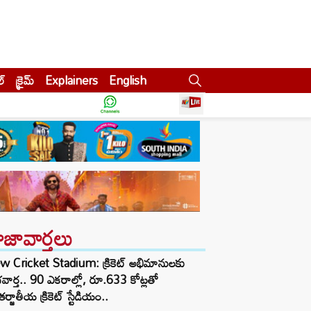
ల్
క్రైమ్
Explainers
English
ాజావార్తలు
w Cricket Stadium: క్రికెట్ అభిమానులకు
వార్త.. 90 ఎకరాల్లో, రూ.633 కోట్లతో
ర్జాతీయ క్రికెట్ స్టేడియం..