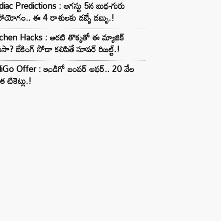
iac Predictions : ఆగస్టు 5న బుధ-గురు
ాయోగం.. ఈ 4 రాశులకు డబ్బే డబ్బు.!
chen Hacks : అరటి తొక్కతో ఈ మ్యాజిక్
ుసా? బేకింగ్ సోడా కలిపితే సూపర్ రిజల్ట్.!
iGo Offer : ఇండిగో బంపర్ ఆఫర్.. 20 వేల
త టికెట్లు.!