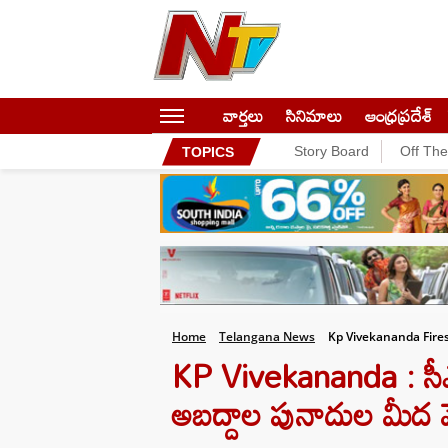
వార్తలు
సినిమాలు
ఆంధ్రప్రదేశ్
Story Board
Off Th
TOPICS
Home
Telangana News
Kp Vivekananda Fir
KP Vivekananda : సీఎ
అబద్దాల పునాదుల మీద 