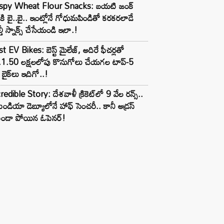
ispy Wheat Flour Snacks: బయటి జంక్
్‌కి బై..బై.. ఇంట్లోనే గోధుమపిండితో కరకరలాడే
్తీ స్నాక్స్ చేసేయండి ఇలా.!
t EV Bikes: బెస్ట్ మైలేజ్, అదిరే ఫీచర్లతో
.1.50 లక్షలలోపు కొనుగోలు చేయగల టాప్-5
బైక్‌లు ఇదిగో..!
redible Story: దేశవాళీ క్రికెట్‌లో 9 వేల రన్స్..
ిండియా డెబ్యూలోనే హాఫ్ సెంచరీ.. కానీ అడ్రస్
కుండా పోయిన ఓపెనర్!