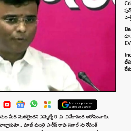
Cr
ఫుడ
హెల
Bes
రూ
EV 
Inc
టీమ
లే
Add as a preferred
source on google
దుల మీద మొదలైందని ఎమ్మెల్యే కె .పి .వివేకానంద ఆరోపించారు.
లాడుతూ.. మాజీ మంత్రి హరీష్ రావు సవాల్ ను రేవంత్