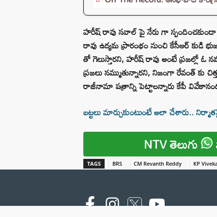
హరీష్ రావు సవాల్ పై నేరు గా స్పందించకుండా
రావు ఉద్యమ ప్రారంభం నుంచి కేసీఆర్ కుడి భుజ
తో గెలుస్తారని, హరీష్ రావు అంటే ప్రజల్లో 
ప్రజలు నమ్ముతున్నారని, నిజంగా రేవంత్ కు చిత్తశ
రాజీనామా పత్రాన్ని పెట్టాలన్నారు కేపీ వివేకానం
బట్టలు మార్చుకుంటుంటే అలా చేశారు.. నిర్
NTV తెలుగు
TAGS
BRS
CM Revanth Reddy
KP Vivek