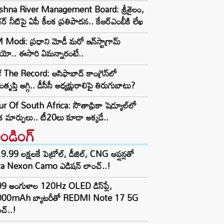
ishna River Management Board: శ్రీశైలం,
ర్ నీటిపై ఏపీ కీలక ప్రతిపాదన.. కేఆర్ఎంబీకి లేఖ
Modi: ప్రధాని మోడీ మరో ఇన్‌స్టాగ్రామ్
ియో.. ఈసారి ఏమన్నారంటే..
 The Record: ఆసిఫాబాద్ కాంగ్రెస్‌లో
తృప్తి అగ్గి.. డీసీసీ అధ్యక్షురాలిపై తిరుగుబాటు?
r Of South Africa: సౌతాఫ్రికా షెడ్యూల్‌లో
క మార్పులు.. టీ20లు కూడా అక్కడే..
రెండింగ్‌
9.99 లక్షలకే పెట్రోల్, డీజిల్, CNG ఆప్షన్లతో
ta Nexon Camo ఎడిషన్ లాంచ్..!
99 అంగుళాల 120Hz OLED డిస్‌ప్లే,
000mAh బ్యాటరీతో REDMI Note 17 5G
చ్..!