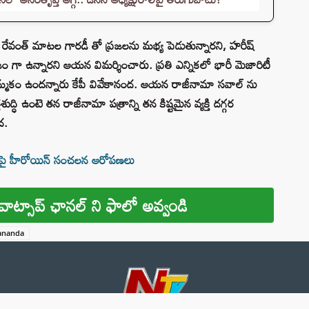
 రేవంత్ మాటల గారడీ తో ప్రజలను మభ్య పెడుతున్నారని, హరీష్
ం గా ఉన్నారని ఆయన విమర్శించారు. ప్రతి ఎన్నికలో భారీ మెజారిటీ
ఓ నమ్మకం ఉందన్నారు కేపీ వివేకానంద. ఆయన రాజీనామా సవాల్ ను
ుద్ధి ఉంటె తన రాజీనామా పత్రాన్ని తన కిష్టమైన వ్యక్తి దగ్గర
ద.
మాతపై హీరోయిన్ సంచలన ఆరోపణలు
వాట్సాప్ ఛానల్ ని ఫాలో అవ్వండి
ananda