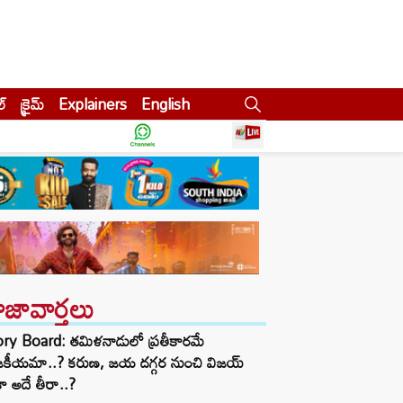
ల్
క్రైమ్
Explainers
English
ాజావార్తలు
ory Board: తమిళనాడులో ప్రతీకారమే
జకీయమా..? కరుణ, జయ దగ్గర నుంచి విజయ్
ా అదే తీరా..?