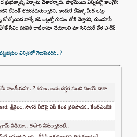
్రభుత్వాన్ని ఏర్పాటు చేశారన్నారు. పార్లమెంటు ఎన్నికల్లో కాంగ్రెస్
ుందని రేవంత్ భయపడుతున్నారని, అందుకే దేవుళ్ళ మీద ఒట్లు
 కోల్పోయిన వాళ్ళే తడి బట్టల్తో గుడుల లోకి వెళ్తారని, రుణమాఫీ
యక పోతే సీఎం పదవికి రాజీనామా చేయాలని మా సీనియర్ నేత హరీష్
టభద్రుల ఎన్నికలో గెలుపెవరిది..?
రమే రాజకీయమా..? కరుణ, జయ దగ్గర నుంచి విజయ్ దాకా
్రీశైలం, సాగర్ నీటిపై ఏపీ కీలక ప్రతిపాదన.. కేఆర్ఎంబీకి
గ్రామ్ వీడియో.. ఈసారి ఏమన్నారంటే..
ో అసంతృప్తి అగ్గి.. డీసీసీ అధ్యక్షురాలిపై తిరుగుబాటు?