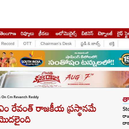
తెలంగాణ
రివ్యూలు
క్రీడలు
ఆటోమొబైల్స్
బిజినెస్‌
టెక్నాలజీ
లైఫ్ స్టై
e Record
OTT
Chairman's Desk
స్టడీ & జాబ్స్
భక్తి
త
es On Cm Revanth Reddy
ం రేవంత్ రాజకీయ ప్రస్థానమే
St
మొదలైంది
రా
దాక