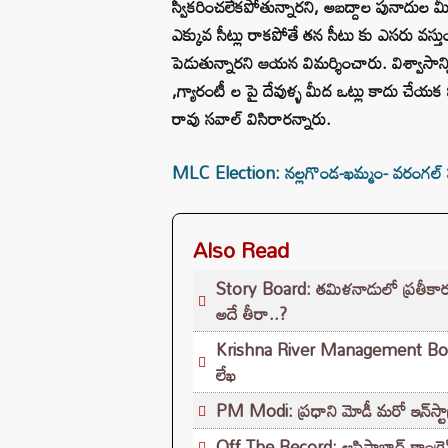
స్వీకరించలేకపోతున్నారని, అబద్దాల పునాదుల మీద ప
ఎక్కువ సీట్లు రాకపోతే తన సీటు కు ఎసరు వస్త
పెడుతున్నారని ఆయన విమర్శించారు. విశ్వాసాన్ని
,గ్యారంటీ ల పై దేవుళ్ళ మీద ఒట్లు కాదు చే
రావు సవాల్ విసిరారన్నారు.
MLC Election: నల్లగొండ-ఖమ్మం- వరంగల్ పట్
Also Read
Story Board: తమిళనాడులో ప్రతీకా
అదే తీరా..?
Krishna River Management Board: శ
లేఖ
PM Modi: ప్రధాని మోడీ మరో ఇన్‌స్టా
Off The Record: ఆసిఫాబాద్ కాంగ్రెస్‌ల