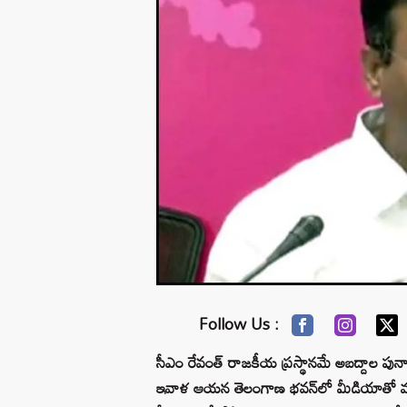
Follow Us :
సీఎం రేవంత్ రాజకీయ ప్రస్థానమే అబద్దాల పునా
ఇవాళ ఆయన తెలంగాణ భవన్‌లో మీడియాతో మాట్