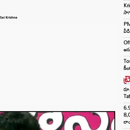
Kr
సాగ
Sai Krishna
PM 
వీడ
Off
అసం
Tou
కీల
ట్
రూ.
Ta
6.
8,
లాం