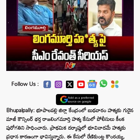
Follow Us :
Add as a preferred
source on google
Bhupalpally: భూపాలపల్లి జిల్లా కేంద్రంలో బుధవారం హత్యకు గురైన
మాజీ కౌన్సిలర్ భర్త రాజలింగమూర్తి హత్య కేసులో పోలీసులు కీలక
పురోగతిని సాధించారు. ప్రాథమిక దర్యాప్తులో భూవివాదమే హత్యకు
ప్రధాన కారణంగా భావిస్తున్నారు. ఈ కేసులో రేణికుంట్ల కొంరయ్య,