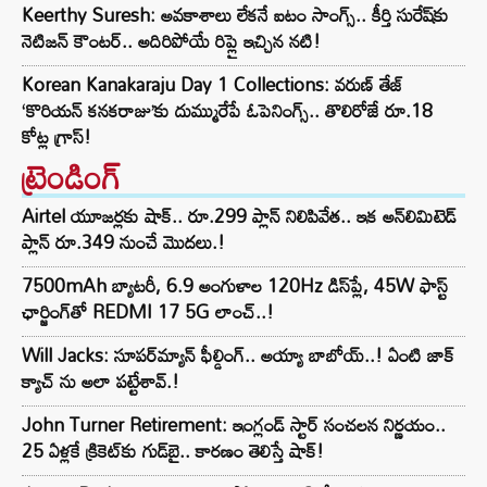
Keerthy Suresh: అవకాశాలు లేకనే ఐటం సాంగ్స్.. కీర్తి సురేష్‌కు
నెటిజన్ కౌంటర్.. అదిరిపోయే రిప్లై ఇచ్చిన నటి!
Korean Kanakaraju Day 1 Collections: వరుణ్ తేజ్
‘కొరియన్ కనకరాజు’కు దుమ్మురేపే ఓపెనింగ్స్.. తొలిరోజే రూ.18
కోట్ల గ్రాస్!
ట్రెండింగ్‌
Airtel యూజర్లకు షాక్.. రూ.299 ప్లాన్ నిలిపివేత.. ఇక అన్‌లిమిటెడ్
ప్లాన్ రూ.349 నుంచే మొదలు.!
7500mAh బ్యాటరీ, 6.9 అంగుళాల 120Hz డిస్‌ప్లే, 45W ఫాస్ట్
ఛార్జింగ్‌తో REDMI 17 5G లాంచ్..!
Will Jacks: సూపర్‌మ్యాన్ ఫీల్డింగ్.. అయ్యా బాబోయ్..! ఏంటి జాక్
క్యాచ్ ను అలా పట్టేశావ్.!
John Turner Retirement: ఇంగ్లండ్ స్టార్ సంచలన నిర్ణయం..
25 ఏళ్లకే క్రికెట్‌కు గుడ్‌బై.. కారణం తెలిస్తే షాక్!