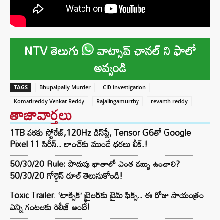
NTV తెలుగు
వాట్సాప్ ఛానల్ ని ఫాలో
అవ్వండి
TAGS
Bhupalpally Murder
CID investigation
Komatireddy Venkat Reddy
Rajalingamurthy
revanth reddy
తాజావార్తలు
1TB వరకు స్టోరేజ్,120Hz డిస్‌ప్లే, Tensor G6తో Google
Pixel 11 సిరీస్.. లాంచ్⁭కు ముందే ధరలు లీక్.!
50/30/20 Rule: పొదుపు ఖాతాలో ఎంత డబ్బు ఉంచాలి?
50/30/20 గోల్డెన్ రూల్ తెలుసుకోండి!
Toxic Trailer: ‘టాక్సిక్’ ట్రైలర్‌కు టైమ్ ఫిక్స్.. ఈ రోజు సాయంత్రం
ఎన్ని గంటలకు రిలీజ్ అంటే!