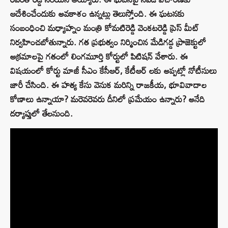
ఆదేశించేందుకు అవకాశం ఉన్నట్లు తెలుస్తోంది. ఈ ఘటనకు
సంబంధించి మధ్యాహ్నం మంత్రి కోమటిరెడ్డి వెంకటరెడ్డి ప్రెస్ మీట్
నిర్వహించబోతున్నారు. గత ప్రభుత్వం నిర్మించిన మేడిగడ్డ ప్రాజెక్టులో
అక్రమాలపై గతంలో లింగమూర్తి కోర్టులో పిటిషన్ వేశారు. ఈ
విషయంలో కోర్టు మాజీ సీఎం కేసీఆర్, కేటీఆర్ లకు అప్పట్లో నోటీసులు
జారీ చేసింది. ఈ హత్య కేసు వెనుక మరిన్ని రాజకీయ, భూవివాదాల
కోణాలు ఉన్నాయా? మరెవరెవరు దీనిలో ప్రమేయం ఉన్నారు? అనేది
దర్యాప్తులో తేలనుంది.