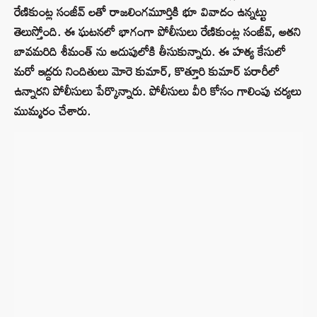
రేణికుంట్ల సంజీవ్ లతో రాజలింగమూర్తికి భూ వివాదం ఉన్నట్టు
తెలుస్తోంది. ఈ ఘటనలో భాగంగా పోలీసులు రేణికుంట్ల సంజీవ్, అతని
బావమరిది శీమంత్ ను అదుపులోకి తీసుకున్నారు. ఈ హత్య కేసులో
మరో ఇద్దరు నిందితులు మోరె కుమార్, కొత్తూరి కుమార్ పరారీలో
ఉన్నారని పోలీసులు పేర్కొన్నారు. పోలీసులు వీరి కోసం గాలింపు చర్యలు
ముమ్మరం చేశారు.