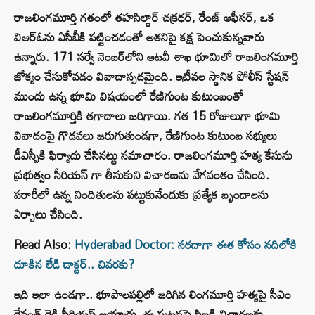
రాజలింగమూర్తి గతంలో తహసిల్దార్ చక్రధర్, రేంజ్ ఆఫీసర్, ఒక
విఆర్ఓను ఏసీబీకి పట్టించడంతో అతనిపై కక్ష పెంచుకున్నవారు
ఉన్నారు. 171 సర్వే నెంబర్‌లోని అటవీ శాఖ భూమిలో రాజలింగమూర్తి
జోక్యం చేసుకోవడం వివాదాస్పదమైంది. ఇటీవల స్థానిక పోలీస్ స్టేషన్
ముందు ఉన్న భూమి విషయంలో రేణిగుంట కుటుంబంతో
రాజలింగమూర్తికి తగాదాలు జరిగాయి. గత 15 రోజులుగా భూమి
వివాదంపై గొడవలు జరుగుతుండగా, రేణిగుంట కుటుంబ సభ్యులు
డీఎస్పీకి ఫిర్యాదు చేసినట్టు సమాచారం. రాజలింగమూర్తి హత్య కేసును
ప్రభుత్వం సీరియస్ గా తీసుకుని విచారణను వేగవంతం చేసింది.
పరారీలో ఉన్న నిందితులను పట్టుకునేందుకు ప్రత్యేక బృందాలను
ఏర్పాటు చేసింది.
Read Also:
Hyderabad Doctor: సరదాగా ఈత కోసం నదిలోకి
దూకిన లేడి డాక్టర్.. చివరకు?
ఇది ఇలా ఉండగా.. భూపాలపల్లిలో జరిగిన లింగమూర్తి హత్యపై సీఎం
రేవంత్ రెడ్డి సీరియస్ అయ్యారు. ఈ ఘటనపై సిఐడి విచారణకు