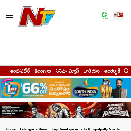
ఆంధ్రప్రదేశ్
తెలంగాణ
సినిమా న్యూస్
జాతీయం
అంతర్జాతీయం
Home
Telangana News
Key Developments In Bhupalpally Murder