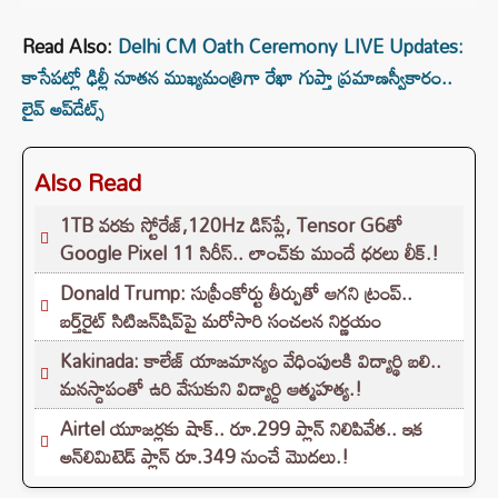
Read Also:
Delhi CM Oath Ceremony LIVE Updates:
కాసేపట్లో ఢిల్లీ నూతన ముఖ్యమంత్రిగా రేఖా గుప్తా ప్రమాణస్వీకారం..
లైవ్ అప్⁬డేట్స్
Also Read
1TB వరకు స్టోరేజ్,120Hz డిస్‌ప్లే, Tensor G6తో
Google Pixel 11 సిరీస్.. లాంచ్⁭కు ముందే ధరలు లీక్.!
Donald Trump: సుప్రీంకోర్టు తీర్పుతో ఆగని ట్రంప్..
బర్త్‌రైట్ సిటిజన్‌షిప్‌పై మరోసారి సంచలన నిర్ణయం
Kakinada: కాలేజ్ యాజమాన్యం వేధింపులకి విద్యార్థి బలి..
మనస్దాపంతో ఉరి వేసుకుని విద్యార్ది ఆత్మహత్య.!
Airtel యూజర్లకు షాక్.. రూ.299 ప్లాన్ నిలిపివేత.. ఇక
అన్‌లిమిటెడ్ ప్లాన్ రూ.349 నుంచే మొదలు.!