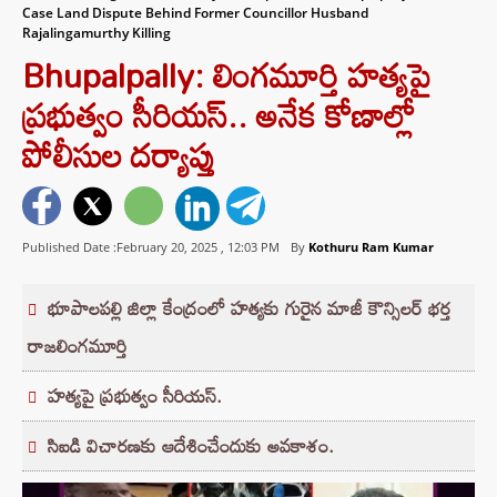
Case Land Dispute Behind Former Councillor Husband
Rajalingamurthy Killing
Bhupalpally: లింగమూర్తి హత్యపై
ప్రభుత్వం సీరియస్.. అనేక కోణాల్లో
పోలీసుల దర్యాప్తు
Published Date :February 20, 2025 ,
12:03 PM
By
Kothuru Ram Kumar
భూపాలపల్లి జిల్లా కేంద్రంలో హత్యకు గురైన మాజీ కౌన్సిలర్ భర్త
రాజలింగమూర్తి
హత్యపై ప్రభుత్వం సీరియస్.
సిఐడి విచారణకు ఆదేశించేందుకు అవకాశం.