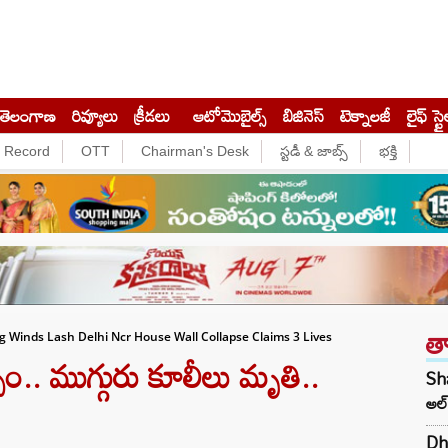
తెలంగాణ
రివ్యూలు
క్రీడలు
ఆటోమొబైల్స్
బిజినెస్‌
టెక్నాలజీ
లైఫ్ స్టై
e Record
OTT
Chairman's Desk
స్టడీ & జాబ్స్
భక్తి
త
 Winds Lash Delhi Ncr House Wall Collapse Claims 3 Lives
త్సం.. ముగ్గురు కూలీలు మృతి..
Sha
అల్
Dh