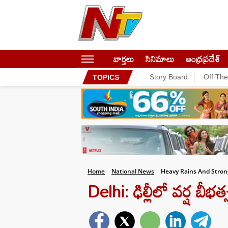
వార్తలు
సినిమాలు
ఆంధ్రప్రదేశ్
Story Board
Off Th
TOPICS
Home
National News
Heavy Rains And Strong
Delhi: ఢిల్లీలో వర్ష బీభ