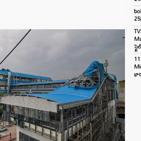
bol
25న
TV
Mar
స్టై
11
Mi
భార