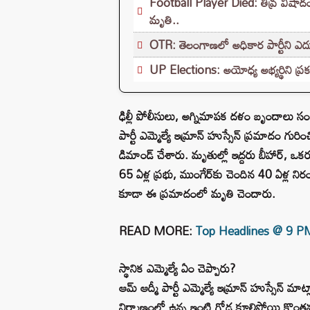
Football Player Died: తీవ్ర విషాదం.
మృతి..
OTR: తెలంగాణలో అధికార పార్టీని ఎదుర్
UP Elections: అయోధ్య అభ్యర్థిని ప్రక
ఢిల్లీ పోలీసులు, అగ్నిమాపక దళం బృందాలు
పార్టీ ఎమ్మెల్యే ఇమ్రాన్ హుస్సేన్ ప్రమాదం గ
డిమాండ్ చేశారు. మృతుల్లో ఇద్దరు బీహార్‌, ఒకరు
65 ఏళ్ల ప్రభు, ముంగేర్‌కు చెందిన 40 ఏళ్ల న
కూడా ఈ ప్రమాదంలో మృతి చెందారు.
READ MORE:
Top Headlines @ 9 PM: ట
స్థానిక ఎమ్మెల్యే ఏం చెప్పారు?
ఆమ్ ఆద్మీ పార్టీ ఎమ్మెల్యే ఇమ్రాన్ హుస్సే
నిర్మాణంలో ఉన్న ఇంటి గోడ కూలిపోయి కొంతమ