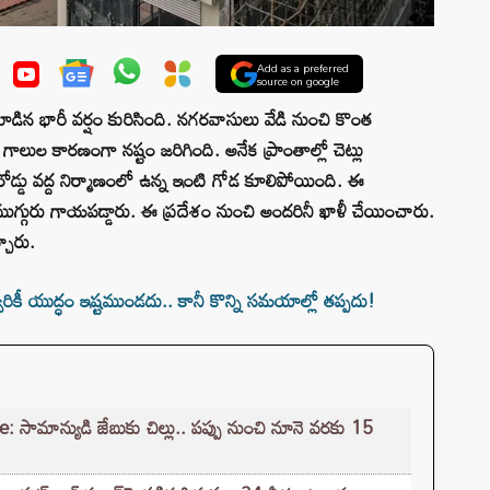
Add as a preferred
source on google
కూడిన భారీ వర్షం కురిసింది. నగరవాసులు వేడి నుంచి కొంత
ుల కారణంగా నష్టం జరిగింది. అనేక ప్రాంతాల్లో చెట్లు
 రోడ్డు వద్ద నిర్మాణంలో ఉన్న ఇంటి గోడ కూలిపోయింది. ఈ
ుగ్గురు గాయపడ్డారు. ఈ ప్రదేశం నుంచి అందరినీ ఖాళీ చేయించారు.
చారు.
ీ యుద్ధం ఇష్టముండదు.. కానీ కొన్ని సమయాల్లో తప్పదు!
ామాన్యుడి జేబుకు చిల్లు.. పప్పు నుంచి నూనె వరకు 15