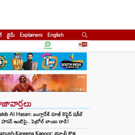
ల్
క్రైమ్
Explainers
English
ాజావార్తలు
kib Al Hasan: బంగ్లాదేశ్ మాజీ కెప్టెన్ షకీబ్
 హసన్ ఇంటిపై.. పెట్రోల్ బాంబు దాడి!
anush-Kareena Kapoor: భన్సాలీ కొత్త