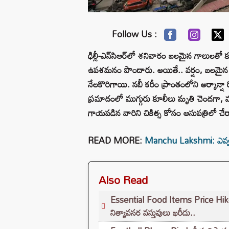
Follow Us :
ఢిల్లీ-ఎన్‌సిఆర్‌లో శనివారం బలమైన గాలులతో 
ఉపశమనం పొందారు. అయితే.. వర్షం, బలమైన గాల
నేలకొరిగాయి. నబీ కరీం ప్రాంతంలోని అర్కాన్షా
ప్రమాదంలో ముగ్గురు కూలీలు మృతి చెందగా, మ
గాయపడిన వారిని చికిత్స కోసం ఆసుపత్రిలో చేర్
READ MORE:
Manchu Lakshmi: ఎవ్వరిక
Also Read
Essential Food Items Price Hike: స
నిత్యావసర వస్తువులు ఖరీదు..