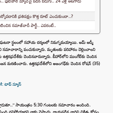
. ఫుట్‌బాల్ మ్యాచ్‌పై పడిన పిడుగు.. 24 ఏళ్ల ఆటగాడు
కోవడానికి ప్రతిపక్షం కొత్త రూట్‌ ఎంచుకుందా..?
టించిన సమాజ్‌వాదీ పార్టీ.. ఎవరంటే..
 సంఘటనా స్థలంలో సహాయ చర్యలలో నిమగ్నమయ్యాయి. ఆమ్ ఆద్మీ
ురించి సమాచారాన్ని పంచుకున్నారు. మృతులకు పరిహారం చెల్లించాలని
 ఉత్తరప్రదేశ్‌కు చెందినవారున్నారు. బీహార్‌లోని ముంగేర్‌కు చెందిన
ిరంజన మరణించారు. ఉత్తరప్రదేశ్‌లోని అజంగఢ్‌కు చెందిన రోషన్ (35)
ాప్‌ న్యూస్‌
న్ మాట్లాడుతూ..” సాయంత్రం 5:30 గంటలకు సమాచారం అందింది.
ంది చనిపోయారని నాకు చెప్పారు. గాయపడిన వారిని చికిత్స కోసం