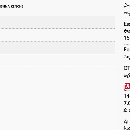
ప్ర
ISHNA KENCHE
అడ్
Es
సామ
15 
Foo
మ్య
OTR
ఆగ్
ట్
144H
7,
కు 
AI 
ఫీచ