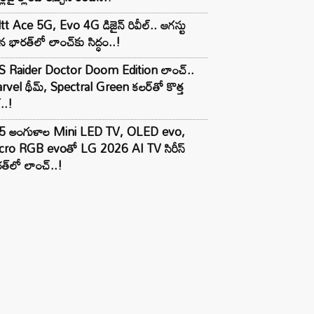
tt Ace 5G, Evo 4G డిజైన్ రివీల్.. ఆగస్టు
 భారత్‌లో లాంచ్‌కు సిద్ధం..!
S Raider Doctor Doom Edition లాంచ్..
vel థీమ్, Spectral Green కలర్‌తో కొత్త
ల్..!
5 అంగుళాల Mini LED TV, OLED evo,
cro RGB evoతో LG 2026 AI TV సిరీస్
త్‌లో లాంచ్..!