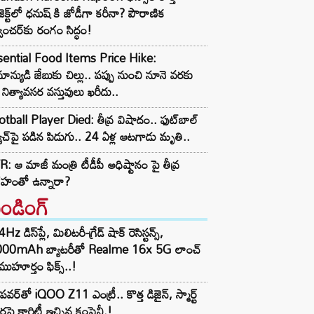
ాజెక్ట్‌లో ధనుష్ కి జోడీగా కరీనా? పౌరాణిక
వెంచర్‌కు రంగం సిద్ధం!
sential Food Items Price Hike:
ాన్యుడి జేబుకు చిల్లు.. పప్పు నుంచి నూనె వరకు
నిత్యావసర వస్తువులు ఖరీదు..
tball Player Died: తీవ్ర విషాదం.. ఫుట్‌బాల్
ాచ్‌పై పడిన పిడుగు.. 24 ఏళ్ల ఆటగాడు మృతి..
: ఆ మాజీ మంత్రి టీడీపీ అధిష్టానం పై తీవ్ర
రహంతో ఉన్నారా?
రెండింగ్‌
z డిస్‌ప్లే, మిలిటరీ-గ్రేడ్ షాక్ రెసిస్టన్స్,
000mAh బ్యాటరీతో Realme 16x 5G లాంచ్
ముహూర్తం ఫిక్స్..!
పవర్‌తో iQOO Z11 ఎంట్రీ.. కొత్త డిజైన్, స్మార్ట్
ర్లపై క్లారిటీ ఇచ్చిన కంపెనీ.!