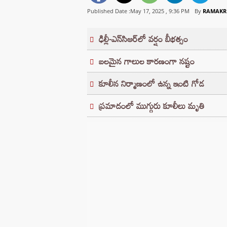
Published Date :May 17, 2025 ,
9:36 PM
By
RAMAKR
ఢిల్లీ-ఎన్‌సిఆర్‌లో వర్షం బీభత్సం
బలమైన గాలుల కారణంగా నష్టం
కూలీన నిర్మాణంలో ఉన్న ఇంటి గోడ
ప్రమాదంలో ముగ్గురు కూలీలు మృతి