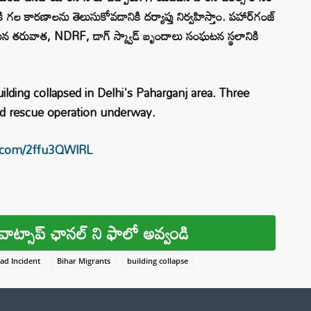
 గల కారణాలను తెలుసుకోవడానికి దర్యాప్తు నిర్వహిస్తాం. పహార్‌గంజ్
న తరువాత, NDRF, డాగ్ స్క్వాడ్ బృందాలు సంఘటన స్థలానికి
lding collapsed in Delhi's Paharganj area. Three
nd rescue operation underway.
er.com/2ffu3QWlRL
వాట్సాప్ ఛానల్ ని ఫాలో అవ్వండి
ad Incident
Bihar Migrants
building collapse