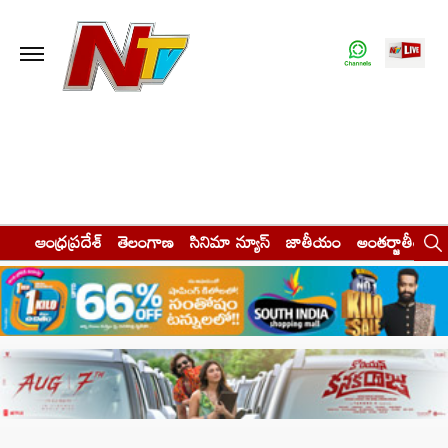
ఆంధ్రప్రదేశ్
తెలంగాణ
సినిమా న్యూస్
జాతీయం
అంతర్జాతీయం