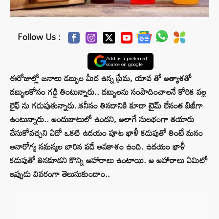
Follow Us :
Add as a preferred
source on google
ఈరోజుల్లో జనాలు డబ్బుల మీద ఉన్న ప్రేమ, యావ తో అత్యాశతో
డబ్బులకోసం గడ్డి తింటున్నారు.. డబ్బులను సంపాదించాలనే కోరిక వల్ల
లైఫ్ ను గడుపుతున్నారు..కనీసం తినడానికి కూడా టైమ్ లేనంత బిజీగా
ఉంటున్నారు.. అందుబాటులో ఉందని, అలాగే సులభంగా తయారు
చేసుకోవచ్చని ఏదో ఒకటి ఉదయం పూట ఖాళీ కడుపుతో తింటే మనం
అనారోగ్య సమస్యల బారిన పడే అవకాశం ఉంది. ఉదయం ఖాళీ
కడుపుతో తినకూడని కొన్ని ఆహారాలు ఉంటాయి. ఆ ఆహారాలు ఏమిటో
ఇప్పుడు వివరంగా తెలుసుకుందాం..