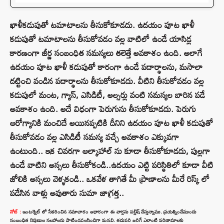
ఖాళీకడుపుతో టమాటాలను తీసుకోకూడదు. ఉదయం పూట ఖాళీ
కడుపుతో టమాటాలను తీసుకోవడం వల్ల వాటిలో ఉండే యాసిడ్ల
కారణంగా జీర్ణ సంబంధిత సమస్యలు తలెత్తే అవకాశం ఉంది. అలాగే
ఉదయం పూట ఖాళీ కడుపుతో కారంగా ఉండే పదార్థాలను, మసాలా
దట్టించి వండిన పదార్థాలను తీసుకోకూడదు. వీటిని తీసుకోవడం వల్ల
కడుపులో మంట, గ్యాస్, ఎసిడిటీ, అల్సర్లు వంటి సమస్యల బారిన పడే
అవకాశం ఉంది. అదే విధంగా పెరుగును తీసుకోకూడదు. పెరుగు
ఆరోగ్యానికి మంచిదే అయినప్పటికి దీనిని ఉదయం పూట ఖాళీ కడుపుతో
తీసుకోవడం వల్ల ఎసిడిటీ సమస్య వచ్చే అవకాశం ఎక్కువగా
ఉంటుంది.. ఇక చివరగా ఆల్కాహాల్ ను కూడా తీసుకోకూడదు, పుల్లగా
ఉండే వాటిని అస్సలు తీసుకోకండి..ఉదయం ఎట్టి పరిస్థితిలో కూడా వీటి
జోలికి అస్సలు వెళ్ళకండి.. ఒకవేళ తాగితే మీ ప్రాణాలను మీరే రిస్క్ లో
పడేసిన వాళ్లు అవుతారు సుమా జాగ్రత్త..
నోట్ :
ఇంటర్నెట్ లో సేకరించిన సమాచారం ఆధారంగా ఈ వార్తను పబ్లిష్ చేస్తున్నాము. ప్రయత్నించేముందు
సంబంధిత నిపుణుల సలహాలను పాటించవలసిందిగా మనవి. తదుపరి జరిగే ఎలాంటి పరిణామాలకు