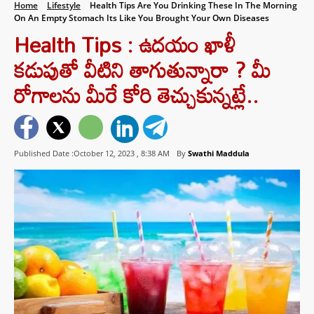
Home
Lifestyle
Health Tips Are You Drinking These In The Morning
On An Empty Stomach Its Like You Brought Your Own Diseases
Health Tips : ఉదయం ఖాళీ
కడుపుతో వీటిని తాగుతున్నారా ? మీ
రోగాలను మీరే కోరి తెచ్చుకున్నట్లే..
Published Date :October 12, 2023 ,
8:38 AM
By
Swathi Maddula