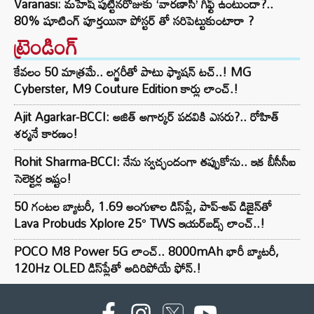
Varanasi: మహేష్ పుట్టినరోజుకు ‘వారణాసి’ గిఫ్ట్ ఉంటుందా?..
80% షూటింగ్ పూర్తయినా పోస్టర్ తో సరిపెట్టుకుంటారా ?
ట్రెండింగ్‌
కేవలం 50 మాత్రమే.. లగ్జరీతో పాటు ఫ్యాషన్ టచ్..! MG
Cyberster, M9 Couture Edition కార్లు లాంచ్.!
Ajit Agarkar-BCCI: అజిత్ అగార్కర్ పదవికి ఎసరు?.. రోహిత్
శర్మనే కారణం!
Rohit Sharma-BCCI: నేను స్వచ్ఛందంగా తప్పుకోను.. ఇక బీసీసీఐ
సెలెక్టర్ల ఇష్టం!
50 గంటల బ్యాటరీ, 1.69 అంగుళాల డిస్‌ప్లే, పాప్-అప్ డిజైన్‌తో
Lava Probuds Xplore 25° TWS ఇయర్‌బడ్స్ లాంచ్..!
POCO M8 Power 5G లాంచ్.. 8000mAh భారీ బ్యాటరీ,
120Hz OLED డిస్‌ప్లేతో అదిరిపోయే ఫోన్.!