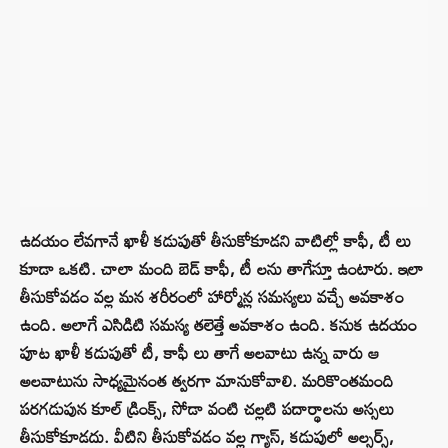
ఉదయం లేవగానే ఖాళీ కడుపుతో తీసుకోకూడని వాటిల్లో కాఫీ, టీ లు
కూడా ఒకటి. చాలా మంది బెడ్ కాఫీ, టీ లను తాగేస్తూ ఉంటారు. ఇలా
తీసుకోవడం వల్ల మన శరీరంలో హార్మోన్ల సమస్యలు వచ్చే అవకాశం
ఉంది. అలాగే ఎసిడిటి సమస్య తలెత్తే అవకాశం ఉంది. కనుక ఉదయం
పూట ఖాళీ కడుపుతో టీ, కాఫీ లు తాగే అలవాటు ఉన్న వారు ఆ
అలవాటును సాధ్యమైనంత త్వరగా మానుకోవాలి. మరికొంతమంది
పరగడుపున కూల్ డ్రింక్స్, సోడా వంటి చల్లటి పదార్థాలను అస్సలు
తీసుకోకూడదు. వీటిని తీసుకోవడం వల్ల గ్యాస్, కడుపులో అల్సర్స్,