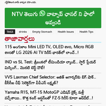
ఎన్టీవీతెలుగు.కామ్ బాధ్యత వహించదు.
NTV తెలుగు
వాట్సాప్ ఛానల్ ని ఫాలో
అవ్వండి
TAGS
drinks
Empty Stomach
Health Issues
Health Tips
తాజావార్తలు
115 అంగుళాల Mini LED TV, OLED evo, Micro RGB
evoతో LG 2026 AI TV సిరీస్ భారత్‌లో లాంచ్..!
IND vs SL Test: శ్రీలంకలో టీమిండియా ల్యాండ్.. స్టార్ ప్లేయర్
మిస్సింగ్.. మొదటి టెస్ట్ డౌటే!
VVS Laxman Chief Selector: అజిత్ అగార్కర్‌కు బిగ్ షాక్..
బీసీసీఐ చీఫ్ సెలెక్టర్‌గా వీవీఎస్ లక్ష్మణ్?
Yamaha R15, MT-15 MotoGP ఎడిషన్ బైక్స్ మళ్లీ
వచ్చేశాయి.. కొత్త కలర్ ఆప్షన్‌లతో FZ-S సిరీస్ కూడా అప్‌డేట్..!