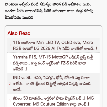
వాంతులు అవ్వడం వంటి సమస్యల బారిన పడే అవకాశం ఉంది.
అంతగా మీకు తాగాలనిపిస్తే వీటికి బదులుగా తాజా పండ్ల రసాన్ని
తీసుకోవడం మంచిది…
Also Read
115 అంగుళాల Mini LED TV, OLED evo, Micro
RGB evoతో LG 2026 AI TV సిరీస్ భారత్‌లో లాంచ్..!
Yamaha R15, MT-15 MotoGP ఎడిషన్ బైక్స్ మళ్లీ
వచ్చేశాయి.. కొత్త కలర్ ఆప్షన్‌లతో FZ-S సిరీస్ కూడా
అప్‌డేట్..!
IND vs SL: సచిన్, సెహ్వాగ్, ధోనీ, రోహిత్‌ వల్ల కూడా
కాలేదు.. భారత్-శ్రీలంక టెస్టుల్లో అత్యధిక సిక్సర్లు బాదింది
ఇతడే..
కేవలం 50 మాత్రమే.. లగ్జరీతో పాటు ఫ్యాషన్ టచ్..! MG
Cyberster, M9 Couture Edition కార్లు లాంచ్.!