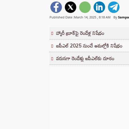
Published Date :March 14, 2025 ,
8:18 AM
By
Sampa
హ్యారీ బ్రూక్‌పై రెండేళ్ల నిషేధం
ఐపీఎల్ 2025 నుంచే అమల్లోకి నిషేధం
వరుసగా రెండేళ్లు ఐపీఎల్‌కు దూరం