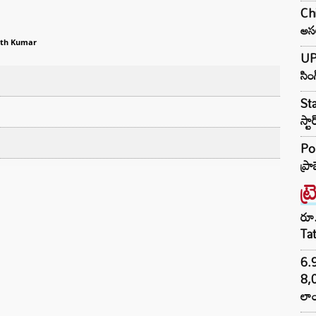
Chi
అస
th Kumar
UP:
సిం
Sta
స్ట
Po
ప్రా
ట్
రూ.
Ta
6.
8,
లాం