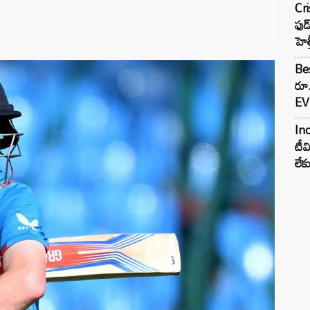
Cr
ఫుడ
హెల
Bes
రూ
EV 
Inc
టీమ
లే