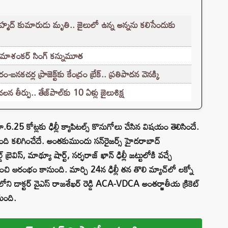
 అహ్మద్ కుమారుడు మృతి.. జైలులో ఉన్న అన్నను కలిసేందుకు
యే ఉమాశంకర్ సింగ్ కన్నుమూత
ల ప్రాజెక్ట్‌కు కేంద్రం బ్రేక్.. ప్రతిపాదన వెనక్కి
ీర్పు.. తేజ్‌పాల్‌కు 10 ఏళ్లు జైలుశిక్ష
6.25 కోట్లకు ఢిల్లీ క్యాపిటల్స్ కొనుగోలు చేసిన విషయం తెలిసిందే.
బ్బంది కలిగించేదే. అంతకుముందు సన్‌రైజర్స్ హైదరాబాద్‌
 బ్రెవిస్, మాథ్యూ షార్ట్, సర్ఫరాజ్ ఖాన్ ఢిల్లీ జట్టులోకి వచ్చే
 ఆరంభం కానుంది. మార్చి 24న ఢిల్లీ తన తొలి మ్యాచ్‌లో లక్నో
లోని డాక్టర్ వైఎస్ రాజశేఖర్ రెడ్డి ACA-VDCA అంతర్జాతీయ క్రికెట్
ుంది.