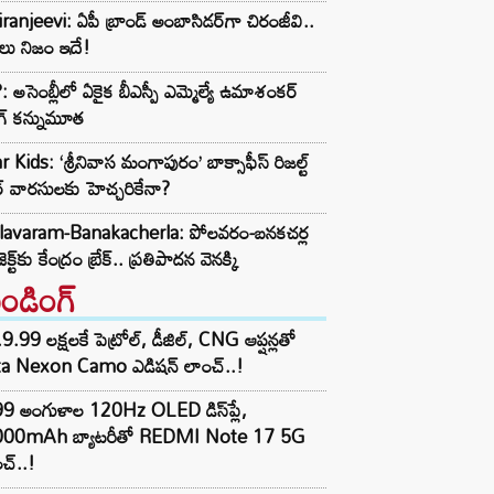
ranjeevi: ఏపీ బ్రాండ్ అంబాసిడర్‌గా చిరంజీవి..
లు నిజం ఇదే!
 అసెంబ్లీలో ఏకైక బీఎస్పీ ఎమ్మెల్యే ఉమాశంకర్
గ్ కన్నుమూత
r Kids: ‘శ్రీనివాస మంగాపురం’ బాక్సాఫీస్ రిజల్ట్
ార్ వారసులకు హెచ్చరికేనా?
lavaram-Banakacherla: పోలవరం-బనకచర్ల
జెక్ట్‌కు కేంద్రం బ్రేక్.. ప్రతిపాదన వెనక్కి
రెండింగ్‌
9.99 లక్షలకే పెట్రోల్, డీజిల్, CNG ఆప్షన్లతో
ta Nexon Camo ఎడిషన్ లాంచ్..!
99 అంగుళాల 120Hz OLED డిస్‌ప్లే,
000mAh బ్యాటరీతో REDMI Note 17 5G
చ్..!