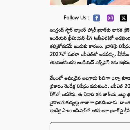
Follow Us :
ఇంగ్లండ్ స్టార్ బ్యాటర్‌ హ్యారీ బ్రూక్‌కు భారత క
ఇండియన్ ప్రీమియర్ లీగ్ (ఐపీఎల్)లో ఆడకుండా 
తప్పుకోవడమే ఇందుకు కారణం. బ్రూక్‌పై నిషేధం 
2027లో మరలా ఐపీఎల్‌లో ఆడవచ్చు. బీసీసీఐ ఈ వి
తెలియజేసిందని ఇండియన్ ఎక్స్‌ప్రెస్ తమ కథనం
వేలంలో అమ్ముడైన ఆటగాడు ఫిట్‌గా ఉన్నా కూడ
ప్రకారం రెండేళ్ల నిషేధం పడుతుంది. ఐపీఎల్
లీగ్‌లో ఆడలేదు. ఈ ఏడాది తన జాతీయ జట్టు భవిష
వైదొలుగుతున్నట్లు తాజాగా ప్రకటించాడు. దాం
రెండేళ్ల పాటు ఐపీఎల్‌లో ఆడకుండా బ్రూక్‌పై బీస