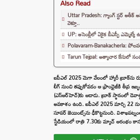
Also Read
Uttar Pradesh: గ్యాంగ్ స్టర్ అతీక్
వెళ్తూ..
UP: అసెంబ్లీలో ఏకైక బీఎస్పీ ఎమ్మెల్
Polavaram-Banakacherla: పోలవరం-బనకచర్
Tarun Tejpal: అత్యాచార కేసులో సంచలన త
ఐపీఎల్ 2025 మెగా వేలంలో హ్యారీ బ్రూక్‌ను రూ.
లీగ్‌ నుంచి తప్పుకోవడం ఆ ఫ్రాంఛైజీకి తీవ్ర ఇ
(ఎస్‌ఆర్‌హెచ్‌)కు ఆడాడు. బ్రూక్‌ స్థానంలో డెవాల్డ్
అవకాశం ఉంది. ఐపీఎల్ 2025 మార్చి 22 నుంచి
సూపర్ జెయింట్స్‌ను ఢీకొట్టనుంది. విశాఖపట్నం
స్టేడియంలో రాత్రి 7.30కు మ్యాచ్ ఆరంభం కాన