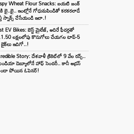
ispy Wheat Flour Snacks: బయటి జంక్
్‌కి బై..బై.. ఇంట్లోనే గోధుమపిండితో కరకరలాడే
్తీ స్నాక్స్ చేసేయండి ఇలా.!
t EV Bikes: బెస్ట్ మైలేజ్, అదిరే ఫీచర్లతో
.1.50 లక్షలలోపు కొనుగోలు చేయగల టాప్-5
బైక్‌లు ఇదిగో..!
redible Story: దేశవాళీ క్రికెట్‌లో 9 వేల రన్స్..
ిండియా డెబ్యూలోనే హాఫ్ సెంచరీ.. కానీ అడ్రస్
కుండా పోయిన ఓపెనర్!