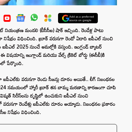
Add as a preferred
source on google
్రికెట్ నియంత్రణ మండలి (బీసీసీఐ) షాక్‌ ఇచ్చింది. రెండేళ్ల పాటు
నిషేధం విధించింది. బ్రూక్‌ వరుసగా రెండో ఏడాది ఐపీఎల్‌ నుంచి
ఐపీఎల్ 2025 నుంచే అమల్లోకి వస్తుంది. ఇంగ్లండ్ బ్యాటర్‌
షయాన్ని ఇంగ్లాండ్ మరియు వేల్స్ క్రికెట్ బోర్డు (ఈసీబీ)కి
లో పేర్కొంది.
ా ఐపీఎల్‌కు వరుసగా రెండు సీజన్లు దూరం అయితే.. లీగ్ నిబంధనల
 2024 సమయంలో హ్యారీ బ్రూక్‌ తన బామ్మ మరణాన్ని కారణంగా చూపి
్యత్‌ సిరీస్‌లను దృష్టిలో ఉంచుకుని ఐపీఎల్‌ నుంచి
తో వరుసగా రెండేళ్లు ఐపీఎల్‌కు దూరం అయ్యాడు. నిబంధనల ప్రకారం
ీసీఐ నిషేధం విధించింది.