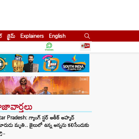
ల్
క్రైమ్
Explainers
English
ాజావార్తలు
ar Pradesh: గ్యాంగ్ స్టర్ అతీక్ అహ్మద్
ారుడు మృతి.. జైలులో ఉన్న అన్నను కలిసేందుకు
తూ..