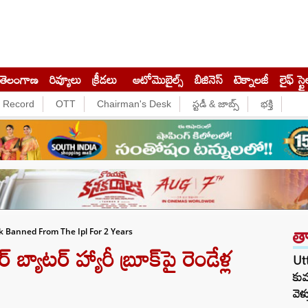
తెలంగాణ
రివ్యూలు
క్రీడలు
ఆటోమొబైల్స్
బిజినెస్‌
టెక్నాలజీ
లైఫ్ స్టై
e Record
OTT
Chairman's Desk
స్టడీ & జాబ్స్
భక్తి
త
k Banned From The Ipl For 2 Years
బ్యాటర్‌ హ్యారీ బ్రూక్‌పై రెండేళ్ల
Utt
కుమ
వెళ్