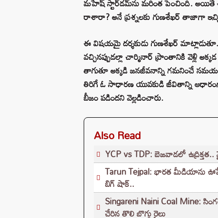
మహేష్ స్టార్‌డమ్‌ను మరింత పెంచింది. అయితే 
రాశారా? అనే ప్రశ్నలకు గుణశేఖర్ తాజాగా ఇచ్
ఈ విషయమై దర్శకుడు గుణశేఖర్ మాట్లాడుతూ.. తాను
వచ్చినప్పుడల్లా చార్మినార్ ప్రాంతానికి వెళ్లి 
తాగుతూ అక్కడి జనజీవనాన్ని గమనించే సమయం
తిరిగే ఓ సాధారణ యువకుడి జీవితాన్ని ఆధారం
బీజం పడిందని వెల్లడించారు.
Also Read
YCP vs TDP: బెజవాడలో ఉద్రిక్తత.. వైసీ
Tarun Tejpal: భారత మీడియాను ఊపేసిన క
బిగ్ షాక్..
Singareni Naini Coal Mine: సింగరేణి
చేరిన తొలి బొగ్గు రైలు