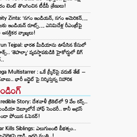
ిరం టెంట్ తొలగించిన టీడీపీ శ్రేణులు!
eity Zinta: ‘సగం ఇండియన్, సగం అమెరికన్…
్లలకు ఇండియన్ రూట్స్… ఎనిమిదేళ్ల రీఎంట్రీపై
తి ఆసక్తికర వ్యాఖ్యలు!
run Tejpal: భారత మీడియాను ఊపేసిన కేసులో
ైమాక్స్.. ‘తెహల్కా’ వ్యవస్థాపకుడికి హైకోర్టులో బిగ్
్..
a Multistarrer : ఒకే స్క్రీన్‌పై వరుణ్ తేజ్ –
బాబు.. భారీ బడ్జెట్ పై నిర్మిస్తున్న నిహారిక
రెండింగ్‌
redible Story: దేశవాళీ క్రికెట్‌లో 9 వేల రన్స్..
ిండియా డెబ్యూలోనే హాఫ్ సెంచరీ.. కానీ అడ్రస్
కుండా పోయిన ఓపెనర్!
r Kills Siblings: ఎలుగుబంటి బీభత్సం..
ాచెల్లెళ్లపై దాడి, ఇద్దరి మృతి..!