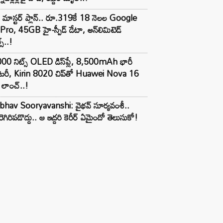
 మాస్టర్ ప్లాన్.. రూ.319కే 18 నెలల Google
Pro, 45GB హై-స్పీడ్ డేటా, అన్⁭లిమిటెడ్
స్..!
00 నిట్స్ OLED డిస్‌ప్లే, 8,500mAh భారీ
ాటరీ, Kirin 8020 చిప్‌తో Huawei Nova 16
లాంచ్..!
ibhav Sooryavanshi: వైభవ్ సూర్యవంశీ..
రెగిరిపడొద్దు.. ఆ ఇద్దరి కెరీర్ ఏమైందో తెలుసుకో!