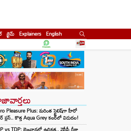
ల్
క్రైమ్
Explainers
English
ాజావార్తలు
o Pleasure Plus: మరింత స్టైలిష్‌గా హీరో
ెజర్ ప్లస్.. కొత్త Aqua Grey కలర్‌లో విడుదల!
 vs TDP: బెజవాడలో ఉద్రిక్తత.. వైసీపీ దీక్షా