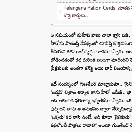
Telangana Ration Cards: నూతన రేషన్
కొత్త కార్డులు..
ఆ సమయంలో మహేష్ బాబు చాలా క్లాస్ లుక్, సాఫిస్
హీరోను పాతబస్తీ నేపథ్యంలో చూపిస్తే కొత్తదనం
తీసుకుని కథను అభివృద్ధి చేశానని చెప్పారు. అ
జోడించడంతో కథ మరింత బలంగా మారిందని తెలి
ప్రేక్షకులకు అంతగా కనెక్ట్ అయి భారీ విజయాన్న
ఇదే సందర్భంలో గుణశేఖర్ మాట్లాడుతూ.. ‘సైని
‘అర్జున్’ చిత్రాల తర్వాత తాను హీరో ఇమేజ్.. భా
అది ఆశించిన ఫలితాన్ని ఇవ్వలేదని చెప్పారు. ఒ
పుట్టాలని తాను ఆ అనుభవం ద్వారా నేర్చుకున్నా
‘ఒక్కడు’ కథ రాసి ఉంటే, అది కూడా ‘సైనికు
కథలోంచే పాత్రలు రావాలి” అంటూ గుణశేఖర్ చేస