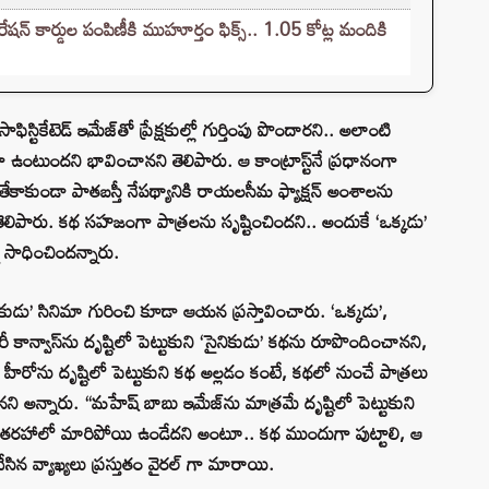
 కార్డుల పంపిణీకి ముహూర్తం ఫిక్స్‌.. 1.05 కోట్ల మందికి
టికేటెడ్ ఇమేజ్‌తో ప్రేక్షకుల్లో గుర్తింపు పొందారని.. అలాంటి
గా ఉంటుందని భావించానని తెలిపారు. ఆ కాంట్రాస్ట్‌నే ప్రధానంగా
ంతేకాకుండా పాతబస్తీ నేపథ్యానికి రాయలసీమ ఫ్యాక్షన్ అంశాలను
పారు. కథ సహజంగా పాత్రలను సృష్టించిందని.. అందుకే ‘ఒక్కడు’
ి సాధించిందన్నారు.
కుడు’ సినిమా గురించి కూడా ఆయన ప్రస్తావించారు. ‘ఒక్కడు’,
రీ కాన్వాస్‌ను దృష్టిలో పెట్టుకుని ‘సైనికుడు’ కథను రూపొందించానని,
క హీరోను దృష్టిలో పెట్టుకుని కథ అల్లడం కంటే, కథలో నుంచే పాత్రలు
నని అన్నారు. “మహేష్ బాబు ఇమేజ్‌ను మాత్రమే దృష్టిలో పెట్టుకుని
డు’ తరహాలో మారిపోయి ఉండేదని అంటూ.. కథ ముందుగా పుట్టాలి, ఆ
ిన వ్యాఖ్యలు ప్రస్తుతం వైరల్ గా మారాయి.