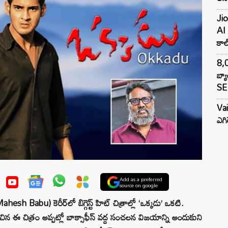
Jio
AI 
కాల్
8,0
బ్య
SE 
Va
ఎగి
Add as a preferred
source on google
 Babu) కెరీర్‌లో బిగ్గెస్ట్ హిట్ చిత్రాల్లో ‘ఒక్కడు’ ఒకటి.
ిన ఈ చిత్రం అప్పట్లో బాక్సాఫీస్ వద్ద సంచలన విజయాన్ని అందుకుని