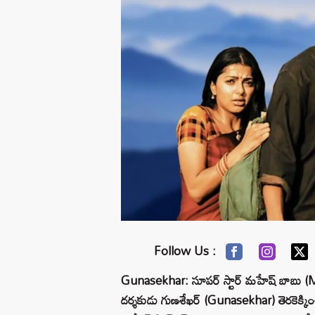
Follow Us :
Gunasekhar: సూపర్ స్టార్ మహేష్ బాబు (Mahesh
దర్శకుడు గుణశేఖర్ (Gunasekhar) తెరకెక్కించ