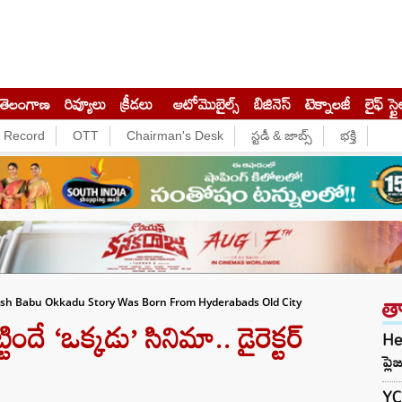
తెలంగాణ
రివ్యూలు
క్రీడలు
ఆటోమొబైల్స్
బిజినెస్‌
టెక్నాలజీ
లైఫ్ స్టై
e Record
OTT
Chairman's Desk
స్టడీ & జాబ్స్
భక్తి
త
h Babu Okkadu Story Was Born From Hyderabads Old City
దే ‘ఒక్కడు’ సినిమా.. డైరెక్టర్
Her
ప్ల
YCP