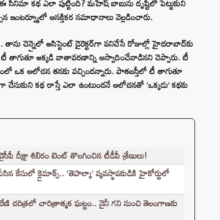
ఈ సినిమా కథ ఎలా పుట్టింది? మహేష్ బాబును దృష్టిలో పెట్టుకుని
చిన ఇంటర్వ్యూలో ఆసక్తికర సమాధానాలు వెల్లడించారు.
 చెన్నైలో అసిస్టెంట్ డైరెక్టర్‌గా పనిచేసే రోజుల్లో హైదరాబాద్‌కు
అక్కడ టీ తాగుతూ అక్కడి వాతావరణాన్ని ఆస్వాదించేవాడినని చెప్పారు. టీ
లో ఒక ఆలోచన తనకు వచ్చిందన్నారు. పాతబస్తీలో టీ తాగుతూ
గా చేసుకుని కథ రాస్తే ఎలా ఉంటుందనే ఆలోచనతో ‘ఒక్కడు’ కథకు
పీ దీక్షా శిబిరం టెంట్ తొలగించిన టీడీపీ శ్రేణులు!
ేసులో క్లైమాక్స్.. ‘తెహల్కా’ వ్యవస్థాపకుడికి హైకోర్టులో
 చరిత్రలో చారిత్రాత్మక ఘట్టం.. నైనీ గని నుంచి తెలంగాణకు