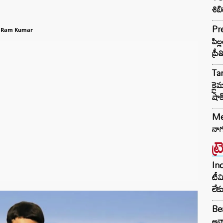
శిబ
Pr
 Ram Kumar
పిల
ప్రీ
Ta
క్ల
షాక
Meg
నాగ
ట్
Inc
టీమ
లే
Bea
అన్న