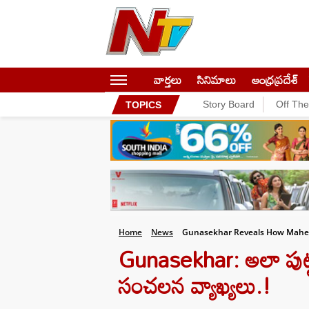
వార్తలు
సినిమాలు
ఆంధ్రప్రదేశ్
Story Board
Off Th
TOPICS
Home
News
Gunasekhar Reveals How Mahes
Gunasekhar: అలా పుట్టిం
సంచలన వ్యాఖ్యలు.!