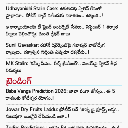
Udhayanidhi Stalin Case: ఉదయనిధి స్టాలిన్ కేసులో
హైడ్రామా.. పోలీస్ వ్యాన్ దిగేందుకు నిరాకరణ.. ఉత్కంఠ..!
ఆ కార్యాలయాలకు టీ ఫైబర్ ఇంటర్నెట్ సేవలు.. సెప్టెంబర్ 1 తర్వాత
బిల్లులు చెల్లించొద్దు: మంత్రి శ్రీధర్ బాబు
Sunil Gavaskar: రహానే రిటైర్మెంట్‌పై గవాస్కర్ భావోద్వేగ
వ్యాఖ్యలు.. దక్కాల్సిన గుర్తింపు ఎప్పుడూ దక్కలేదు..!
MK Stalin: ‘డమ్మీ సీఎం.. రీల్స్ క్రియేటర్’.. విజయ్‌పై స్టాలిన్ తీవ్ర
విమర్శలు
ట్రెండింగ్‌
Baba Vanga Prediction 2026: బాబా వంగా జోస్యం.. ఈ 5
రాశులకు కోటీశ్వర యోగం.!
Jowar Dry Fruits Laddu: ప్రోటీన్ రిచ్ ‘జొన్న డ్రై ఫ్రూప్ట్స్ లడ్డు’..
సులువుగా ఇంట్లోనే చేసేయండి ఇలా..!
Zodiac Predictions : ఆగస్టు 5న బుధ-గురు మహాయోగం.. ఈ 4