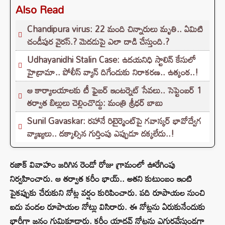
Also Read
Chandipura virus: 22 మంది చిన్నారులు మృతి.. ఏమిటి
చండీపుర వైరస్.? మెదడుపై ఎలా దాడి చేస్తుంది.?
Udhayanidhi Stalin Case: ఉదయనిధి స్టాలిన్ కేసులో
హైడ్రామా.. పోలీస్ వ్యాన్ దిగేందుకు నిరాకరణ.. ఉత్కంఠ..!
ఆ కార్యాలయాలకు టీ ఫైబర్ ఇంటర్నెట్ సేవలు.. సెప్టెంబర్ 1
తర్వాత బిల్లులు చెల్లించొద్దు: మంత్రి శ్రీధర్ బాబు
Sunil Gavaskar: రహానే రిటైర్మెంట్‌పై గవాస్కర్ భావోద్వేగ
వ్యాఖ్యలు.. దక్కాల్సిన గుర్తింపు ఎప్పుడూ దక్కలేదు..!
రజాక్ వివాహం జరిగిన రెండో రోజు గ్రామంలో ఊరేగింపు
నిర్వహించారు. ఆ తర్వాత కరీం భాయ్.. అతని కుటుంబం ఇంటి
పైకప్పుకు చేరుకుని నోట్ల వర్షం కురిపించారు. పది రూపాయల నుంచి
ఐదు వందల రూపాయల నోట్లు విసిరారు. ఈ నోట్లను ఏరుకునేందుకు
భారీగా జనం గుమికూడారు. కరీం యాదవ్ నోట్లను ఎగురవేస్తుండగా