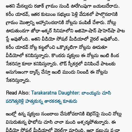
అతని మేనల్లుడు రజాక్ గ్రామం నుండి ఊరేగింపుగా బయలుదేరాడు.
కరీం యాదవ్, ఇతర కుటుంబ సభ్యులు పెళ్లి వేడుకలో పాల్గొనడానికి
గ్రామం మొత్తాన్ని ఆహ్వానించడానికి నోట్లను పంపిణీ చేశారు. నోట్లు
ఊడుతుండగా జోధా-అక్బర్ సినిమాలోని అజిమో-షాన్ షాహెన్‌షా పాట
ప్లే అవుతోంది. అతని వీడియో సోషల్ మీడియాలో వైరల్ అవుతోంది.
కరీం యాదవ్ నోట్ల కట్టలోంచి ఒక్కొక్కటిగా నోట్లను ఊదుతూ
వీడియోలో కనిపిస్తున్నాడు. కొందరు వ్యక్తులు ఈ నోట్లను ఇంటి కింద
సేకరిస్తూ కూడా కనిపిస్తున్నారు. లౌడ్ స్పీకర్లలో వినిపించే పాటలకు
అనుగుణంగా డ్యాన్స్ చేస్తూ ఇంటి ముందు నిలబడి ఈ నోట్లను
సేకరిస్తున్నారు.
Read Also:
Tarakaratna Daughter: బాలయ్యను చూసి
పరిగెత్తుకెళ్లి హత్తుకున్న తారకరత్న కూతురు
ఇంట్లో ఉన్న వ్యక్తులు సంబరాలు చేసుకోవడానికి టెర్రస్‌పై నుంచి నోట్లు
విసురుతున్న ఫొటోను చూసి చాలా మంది ఆశ్చర్యపోతున్నారు. ఈ
వీడియో సోషల్ మీడియాలో వైరల్‌గా మారింది. ఇలా డబ్బును వృధా