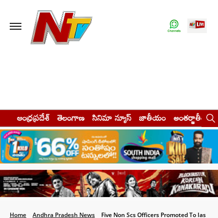
ఆంధ్రప్రదేశ్
తెలంగాణ
సినిమా న్యూస్
జాతీయం
అంతర్జాతీయం
Home
Andhra Pradesh News
Five Non Scs Officers Promoted To Ias