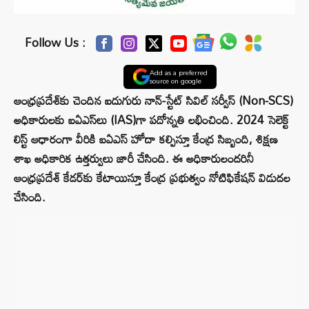
Follow Us :
Add as a preferred
source on google
ఆంధ్రప్రదేశ్‌కు చెందిన ఐదుగురు నాన్-స్టేట్ సివిల్ సర్వీస్ (Non-SCS)
అధికారులకు ఐఏఎస్‌లు (IAS)గా పదోన్నతి లభించింది. 2024 సెలెక్ట్
లిస్ట్ ఆధారంగా వీరికి ఐఏఎస్ హోదా కల్పిస్తూ కేంద్ర సిబ్బంది, శిక్షణ
శాఖ అధికారిక ఉత్తర్వులు జారీ చేసింది. ఈ అధికారులందరినీ
ఆంధ్రప్రదేశ్ కేడర్‌కు కేటాయిస్తూ కేంద్ర ప్రభుత్వం నోటిఫికేషన్ విడుదల
చేసింది.