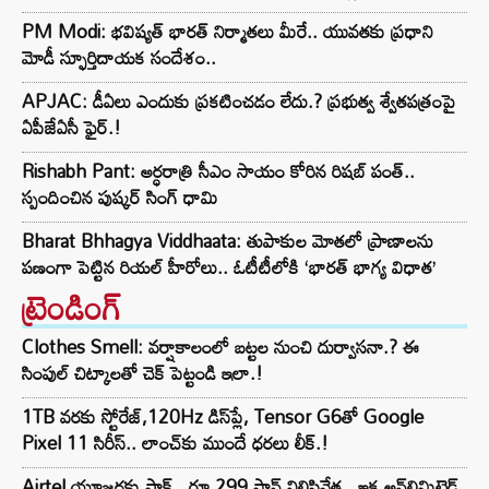
PM Modi: భవిష్యత్ భారత్ నిర్మాతలు మీరే.. యువతకు ప్రధాని
మోడీ స్ఫూర్తిదాయక సందేశం..
APJAC: డీఏలు ఎందుకు ప్రకటించడం లేదు.? ప్రభుత్వ శ్వేతపత్రంపై
ఏపీజేఏసీ ఫైర్.!
Rishabh Pant: అర్ధరాత్రి సీఎం సాయం కోరిన రిషబ్ పంత్..
స్పందించిన పుష్కర్ సింగ్ ధామి
Bharat Bhhagya Viddhaata: తుపాకుల మోతలో ప్రాణాలను
పణంగా పెట్టిన రియల్ హీరోలు.. ఓటీటీలోకి ‘భారత్ భాగ్య విధాత’
ట్రెండింగ్‌
Clothes Smell: వర్షాకాలంలో బట్టల నుంచి దుర్వాసనా.? ఈ
సింపుల్ చిట్కాలతో చెక్ పెట్టండి ఇలా.!
1TB వరకు స్టోరేజ్,120Hz డిస్‌ప్లే, Tensor G6తో Google
Pixel 11 సిరీస్.. లాంచ్⁭కు ముందే ధరలు లీక్.!
Airtel యూజర్లకు షాక్.. రూ.299 ప్లాన్ నిలిపివేత.. ఇక అన్‌లిమిటెడ్