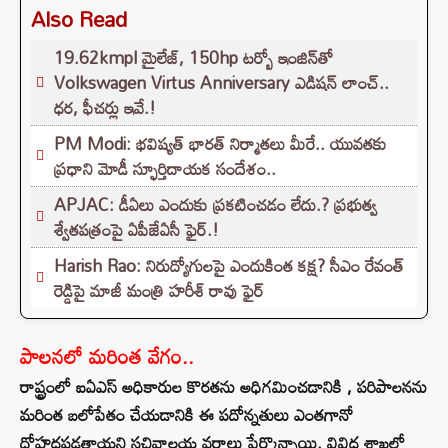
Also Read
19.62kmpl మైలేజ్, 150hp టర్బో ఇంజిన్‌తో
Volkswagen Virtus Anniversary ఎడిషన్ లాంచ్..
ధర, ఫీచర్లు ఇవే.!
PM Modi: భవిష్యత్ భారత్ నిర్మాతలు మీరే.. యువతకు
ప్రధాని మోడీ స్ఫూర్తిదాయక సందేశం..
APJAC: డీఏలు ఎందుకు ప్రకటించడం లేదు.? ప్రభుత్వ
శ్వేతపత్రంపై ఏపీజేఏసీ ఫైర్.!
Harish Rao: నిరుద్యోగులపై ఎందుకింత కక్ష? సీఎం రేవంత్
రెడ్డిపై మాజీ మంత్రి హరీశ్ రావు ఫైర్
పాలనలో మరింత వేగం..
రాష్ట్రంలో ఐఏఎస్ అధికారుల కొరతను అధిగమించడానికి , పరిపాలనను
మరింత బలోపేతం చేయడానికి ఈ పదోన్నతులు ఎంతగానో
దోహదపడతాయని సచివాలయ వర్గాలు పేర్కొన్నాయి. వివిధ శాఖల్లో