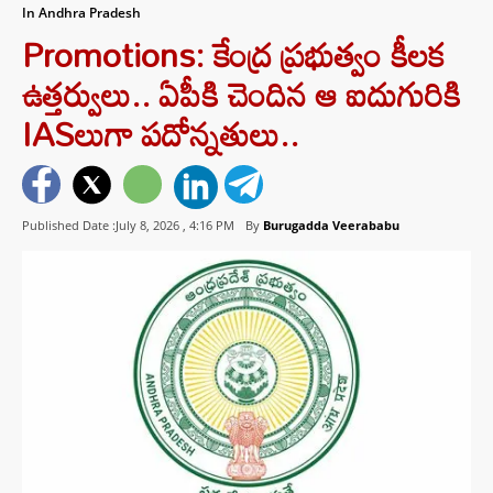
In Andhra Pradesh
Promotions: కేంద్ర ప్రభుత్వం కీలక
ఉత్తర్వులు.. ఏపీకి చెందిన ఆ ఐదుగురికి
IASలుగా పదోన్నతులు..
Published Date :July 8, 2026 ,
4:16 PM
By
Burugadda Veerababu