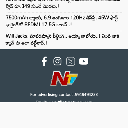
ప్లాన్ రూ.349 నుంచే మొదలు.!
7500mAh బ్యాటరీ, 6.9 అంగుళాల 120Hz డిస్‌ప్లే, 45W ఫాస్ట్
ఛార్జింగ్‌తో REDMI 17 5G లాంచ్..!
Will Jacks: సూపర్‌మ్యాన్ ఫీల్డింగ్.. అయ్యా బాబోయ్..! ఏంటి జాక్
క్యాచ్ ను అలా పట్టేశావ్.!
For advertising contact :9949494238
Email: digital@ntvnetwork.com
Copyright © 2000 - 2026 - NTV
About Us
Contact Us
Privacy Policy
Terms & Conditions