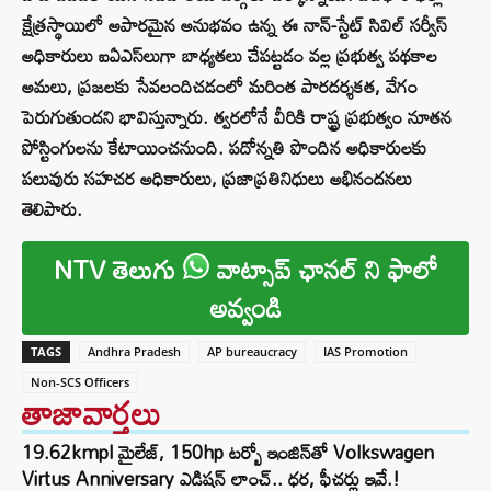
క్షేత్రస్థాయిలో అపారమైన అనుభవం ఉన్న ఈ నాన్-స్టేట్ సివిల్ సర్వీస్
అధికారులు ఐఏఎస్‌లుగా బాధ్యతలు చేపట్టడం వల్ల ప్రభుత్వ పథకాల
అమలు, ప్రజలకు సేవలందిచడంలో మరింత పారదర్శకత, వేగం
పెరుగుతుందని భావిస్తున్నారు. త్వరలోనే వీరికి రాష్ట్ర ప్రభుత్వం నూతన
పోస్టింగులను కేటాయించనుంది. పదోన్నతి పొందిన అధికారులకు
పలువురు సహచర అధికారులు, ప్రజాప్రతినిధులు అభినందనలు
తెలిపారు.
NTV తెలుగు
వాట్సాప్ ఛానల్ ని ఫాలో
అవ్వండి
TAGS
Andhra Pradesh
AP bureaucracy
IAS Promotion
Non-SCS Officers
తాజావార్తలు
19.62kmpl మైలేజ్, 150hp టర్బో ఇంజిన్‌తో Volkswagen
Virtus Anniversary ఎడిషన్ లాంచ్.. ధర, ఫీచర్లు ఇవే.!