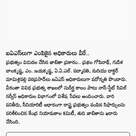
ఐఏఎస్‌లుగా ఎంపికైన అధికారులు వీరే..
ప్రభుత్వం విడుదల చేసిన జాబితా ప్రకారం.. ప్రభల గోపినాథ్, గుడిశ
బాలకృష్ణ, ఎం. జయకృష్ణ, ఏ.ఏ.ఎల్. పద్మావతి, మరియు డాక్టర్
మామిళ్లపల్లి వరప్రసాద్‌లు ఐఏఎస్ అధికారులుగా పదోన్నతి పొందారు.
వీరంతా వివిధ ప్రభుత్వ శాఖలలో సుదీర్ఘ కాలం పాటు నాన్-స్టేట్ సివిల్
సర్వీస్ అధికారుల విభాగంలో విశేష సేవలు అందించారు. వారి
పనితీరు, సీనియారిటీ ఆధారంగా రాష్ట్ర ప్రభుత్వం పంపిన సిఫార్సులను
పరిశీలించిన కేంద్ర నియామకాల కమిటీ, తుది జాబితాను ఖరారు
చేసింది.