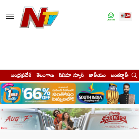
ఆంధ్రప్రదేశ్
తెలంగాణ
సినిమా న్యూస్
జాతీయం
అంతర్జాతీయం