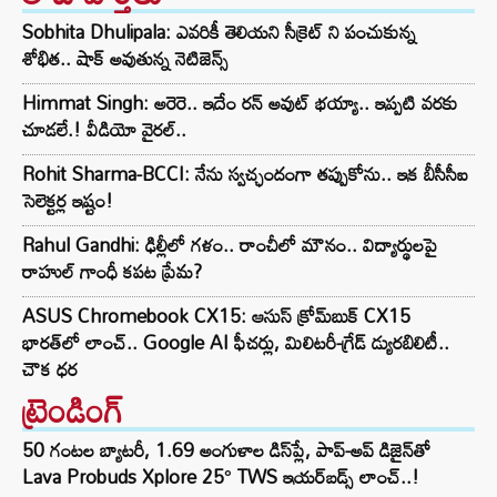
Sobhita Dhulipala: ఎవరికీ తెలియని సీక్రెట్ ని పంచుకున్న
శోభిత.. షాక్ అవుతున్న నెటిజెన్స్
Himmat Singh: అరెరె.. ఇదేం రన్ అవుట్ భయ్యా.. ఇప్పటి వరకు
చూడలే.! వీడియో వైరల్..
Rohit Sharma-BCCI: నేను స్వచ్ఛందంగా తప్పుకోను.. ఇక బీసీసీఐ
సెలెక్టర్ల ఇష్టం!
Rahul Gandhi: ఢిల్లీలో గళం.. రాంచీలో మౌనం.. విద్యార్థులపై
రాహుల్ గాంధీ కపట ప్రేమ?
ASUS Chromebook CX15: ఆసుస్ క్రోమ్‌బుక్ CX15
భారత్‌లో లాంచ్.. Google AI ఫీచర్లు, మిలిటరీ-గ్రేడ్ డ్యురబిలిటీ..
చౌక ధర
ట్రెండింగ్‌
50 గంటల బ్యాటరీ, 1.69 అంగుళాల డిస్‌ప్లే, పాప్-అప్ డిజైన్‌తో
Lava Probuds Xplore 25° TWS ఇయర్‌బడ్స్ లాంచ్..!