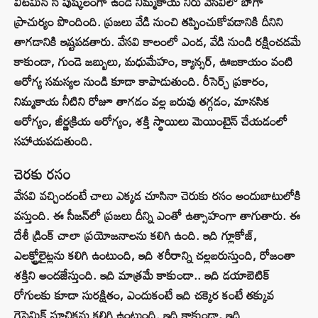
విటమిన్ సి పుష్కలంగా ఉండే నిమ్మకాయ నీరు వేసవిలో బాగా
ప్రాచుర్యం పొందింది. ప్రజలు వేడి నుంచి తప్పించుకోవడానికి దీనిని
తాగడానికి ఇష్టపడతారు. వేసవి కాలంలో ఎండ, వేడి నుండి రక్షించడమే
కాకుండా, గుండె జబ్బులు, మధుమేహం, క్యాన్సర్, ఊబకాయం వంటి
ఆరోగ్య సమస్యల నుండి కూడా కాపాడుతుంది. రీసెర్చ్ ప్రకారం,
నిమ్మకాయ నీటిని రోజూ తాగడం వల్ల బరువు తగ్గడం, మానసిక
ఆరోగ్యం, జీర్ణక్రియ ఆరోగ్యం, శక్తి స్థాయిలు మెయింటైన్ చేయడంలో
సహాయపడుతుంది.
చెరకు రసం
వేసవి వచ్చిందంటే చాలు ఎక్కడ చూసినా చెరుకు రసం అందుబాటులోకి
వస్తుంది. ఈ సీజన్‌లో ప్రజలు దీన్ని ఎంతో ఉత్సాహంగా తాగుతారు. ఈ
దేశీ డ్రింక్ చాలా ప్రయోజనాలను కలిగి ఉంది. ఇది గ్లూకోజ్,
ఎలక్ట్రోలైట్లను కలిగి ఉంటుంది, ఇది శరీరాన్ని చల్లబరుస్తుంది, రోజంతా
శక్తిని అందజేస్తుంది. ఇది మాత్రమే కాకుండా.. ఇది డయాబెటిక్
రోగులకు కూడా సురక్షితం, ఎందుకంటే ఇది చక్కెర కంటే తక్కువ
గ్లైసెమిక్ సూచికను కలిగి ఉంటుంది. ఇది కాకుండా, ఇది