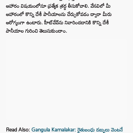
ఆహారం విషయంలోనూ ప్రత్యేక శ్రద్ధ తీసుకోవాలి. వేసవిలో మీ
ఆహారంలో కొన్ని దేశీ పానీయాలను చేర్చుకోవడం ద్వారా మీరు
ఆరోగ్యంగా ఉంటారు. హీట్‌వేవ్‌ను నివారించడానికి కొన్ని దేశీ
పానీయాల గురించి తెలుసుకుందాం.
Read Also:
Gangula Kamalakar: రైతుబంధు డబ్బులు వెంటనే