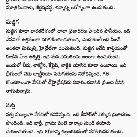
మూత్రపిండాలు, జీర్ణవ్యవస్థ, చర్మాన్ని ఆరోగ్యంగా ఉంచుతుంది.
మజ్జిగ
మజ్జిగ కూడా భారతదేశంలో చాలా ప్రజాదరణ పొందిన పానీయం. ఇది
వేసవిలో ఉత్తమంగా పరిగణించబడుతుంది, ఎందుకంటే ఇది సీజన్
అంతటా మిమ్మల్ని హైడ్రేట్‌గా ఉంచుతుంది. మజ్జిగ అనేది కాల్షియంతో
కూడిన పాల ఉత్పత్తి, ఇది మన ఎముకలను బలంగా ఉంచుతుంది.
ఇందులో నీరు, లాక్టోస్, కేసైన్, లాక్టిక్ యాసిడ్ కూడా ఉంటాయి. ఇది
ప్రేగులలో చెడు బ్యాక్టీరియా పెరుగుదలను నిరోధిస్తుంది. గత
కొంతకాలంగా వేసవిలో డీహైడ్రేషన్‌ను నివారించడానికి ప్రజలు దీనిని
తాగుతున్నారు.
సత్తు
సత్తు ముఖ్యంగా వేసవిలో కనిపిస్తుంది. ఇది బీహార్‌లో ఎక్కువ ప్రజాదరణ
పొందింది. ఇది బార్లీ, గ్రాము వంటి ధాన్యాల నుండి తయారు
చేయబడుతుంది. ఇది శరీరాన్ని చల్లబరచడంలో సహాయపడుతుంది,