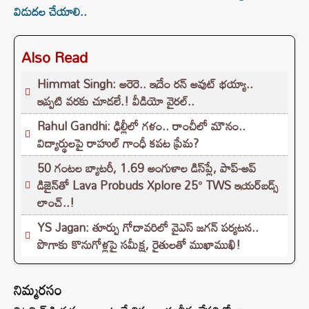
విడుదల చేయాలి..
Also Read
Himmat Singh: అరెరె.. ఇదేం రన్ అవుట్ భయ్యా..
ఇప్పటి వరకు చూడలే.! వీడియో వైరల్..
Rahul Gandhi: ఢిల్లీలో గళం.. రాంచీలో మౌనం..
విద్యార్థులపై రాహుల్ గాంధీ కపట ప్రేమ?
50 గంటల బ్యాటరీ, 1.69 అంగుళాల డిస్‌ప్లే, పాప్-అప్
డిజైన్‌తో Lava Probuds Xplore 25° TWS ఇయర్‌బడ్స్
లాంచ్..!
YS Jagan: తూర్పు గోదావరిలో వైఎస్ జగన్ పర్యటన..
పొగాకు కొనుగోళ్లపై సమీక్ష, రైతులతో ముఖాముఖి!
నిమ్మరసం