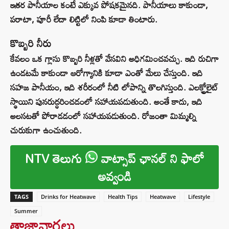
ఇతర పానీయాల కంటే ఎక్కువ పోషకమైనది. పానీయాలు కాకుండా,
పరాటా, పూరీ లేదా లిట్టిలో నింపి కూడా తింటారు.
కొబ్బరి నీరు
కేవలం ఒక గ్లాసు కొబ్బరి నీళ్లతో వేసవిని అధిగమించవచ్చు. ఇది రుచిగా
ఉండటమే కాకుండా ఆరోగ్యానికి కూడా ఎంతో మేలు చేస్తుంది. ఇది
సహజ పానీయం, ఇది శరీరంలో నీటి లోపాన్ని తొలగిస్తుంది. ఎలక్ట్రోలైట్
స్థాయిని పునరుద్ధరించడంలో సహాయపడుతుంది. అంతే కాదు, ఇది
అలసటతో పోరాడడంలో సహాయపడుతుంది. రోజంతా మిమ్మల్ని
చురుకుగా ఉంచుతుంది.
NTV తెలుగు
వాట్సాప్ ఛానల్ ని ఫాలో
అవ్వండి
TAGS
Drinks for Heatwave
Health Tips
Heatwave
Lifestyle
Summer
తాజావార్తలు