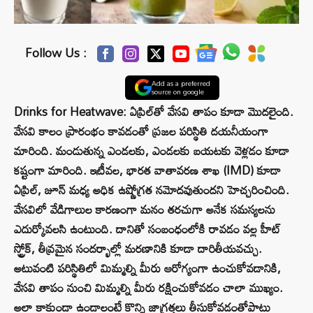
Follow Us :
Add as a preferred
source on google
Drinks for Heatwave: ఏప్రిల్‌తో వేసవి తాపం కూడా మొదలైంది.
వేసవి కాలం ప్రారంభం కావడంతో ప్రజల పరిస్థితి దయనీయంగా
మారింది. మండుతున్న ఎండలకు, ఎండలకు బయటకు వెళ్లడం కూడా
కష్టంగా మారింది. ఇటీవల, భారత వాతావరణ శాఖ (IMD) కూడా
ఏప్రిల్, జూన్ మధ్య అధిక ఉష్ణోగ్రత నమోదవుతుందని హెచ్చరించింది.
వేసవిలో వేడిగాలుల కారణంగా మనం తరచుగా అనేక సమస్యలను
ఎదుర్కోవలసి ఉంటుంది. దానితో సంబంధంలోకి రావడం వల్ల హీట్
స్ట్రోక్, తీవ్రమైన సందర్భాల్లో మరణానికి కూడా దారితీయవచ్చు.
అటువంటి పరిస్థితిలో మిమ్మల్ని మీరు ఆరోగ్యంగా ఉంచుకోవడానికి,
వేసవి తాపం నుంచి మిమ్మల్ని మీరు రక్షించుకోవడం చాలా ముఖ్యం.
అలా కాకుండా ఉండాలంటే కొన్ని జాగ్రత్తలు తీసుకోవడంతోపాటు