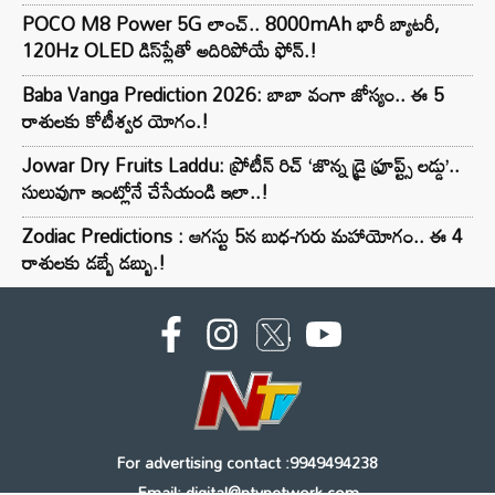
POCO M8 Power 5G లాంచ్.. 8000mAh భారీ బ్యాటరీ,
120Hz OLED డిస్‌ప్లేతో అదిరిపోయే ఫోన్.!
Baba Vanga Prediction 2026: బాబా వంగా జోస్యం.. ఈ 5
రాశులకు కోటీశ్వర యోగం.!
Jowar Dry Fruits Laddu: ప్రోటీన్ రిచ్ ‘జొన్న డ్రై ఫ్రూప్ట్స్ లడ్డు’..
సులువుగా ఇంట్లోనే చేసేయండి ఇలా..!
Zodiac Predictions : ఆగస్టు 5న బుధ-గురు మహాయోగం.. ఈ 4
రాశులకు డబ్బే డబ్బు.!
For advertising contact :9949494238
Email: digital@ntvnetwork.com